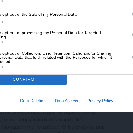
SLpress.gr.
In
α την Τουρκία.
o opt-out of the Sale of my Personal Data.
ΔΩΡΕΑ
 όψει της επίσκεψης του Αμερικανού προέδρου
In
μμένα με τον Τραμπ σχετικά με την ανάγκη να
* Ελάχιστη συνεισφορά 5€
to opt-out of processing my Personal Data for Targeted
 προγράμματος F-35. «Όλοι κατανοούν ότι,
ing.
συνδέει τον πρόεδρο Τραμπ με τον [Τούρκο
In
, αυτό δεν καθιστά την Τουρκία φιλική χώρα
o opt-out of Collection, Use, Retention, Sale, and/or Sharing
ίπε ο Νετανιάχου.
ersonal Data that Is Unrelated with the Purposes for which it
lected.
In
CONFIRM
Data Deletion
Data Access
Privacy Policy
ιάχου δήλωσε πως, παρά τις περιστασιακές
 ζήτημα, «συμφωνούν στα σημαντικά
η διαχείριση της Τεχεράνης. Ο Νετανιάχου είπε