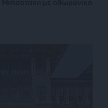
ή Μητσοτάκη με οθωμανικό