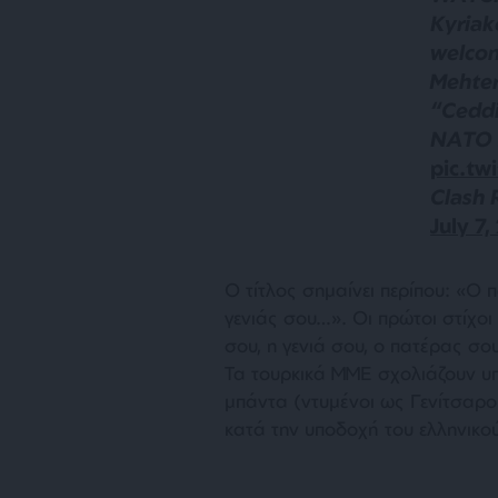
Kyriak
welcom
Mehter
“Ceddi
NATO 
pic.tw
Clash 
July 7
Ο τίτλος σημαίνει περίπου: «Ο 
γενιάς σου…». Οι πρώτοι στίχο
σου, η γενιά σου, ο πατέρας σο
Τα τουρκικά ΜΜΕ σχολιάζουν υπο
μπάντα (ντυμένοι ως Γενίτσαροι
κατά την υποδοχή του ελληνικο