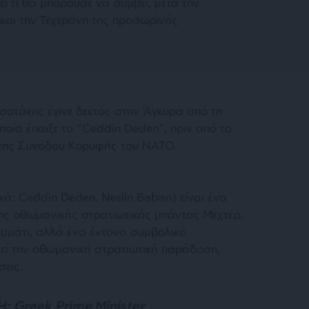
πει τι θα μπορούσε να συμβεί, μετά την
και την Τεχεράνη της προσωρινής
οτάκης έγινε δεκτός στην Άγκυρα από τη
ποία έπαιξε το “Ceddin Deden”, πριν από το
ο της Συνόδου Κορυφής του ΝΑΤΟ.
κά: Ceddin Deden, Neslin Baban) είναι ένα
ης οθωμανικής στρατιωτικής μπάντας Μεχτέρ.
ομμάτι, αλλά ένα έντονα συμβολικό
νεί την οθωμανική στρατιωτική παράδοση,
σεις.
 Greek Prime Minister