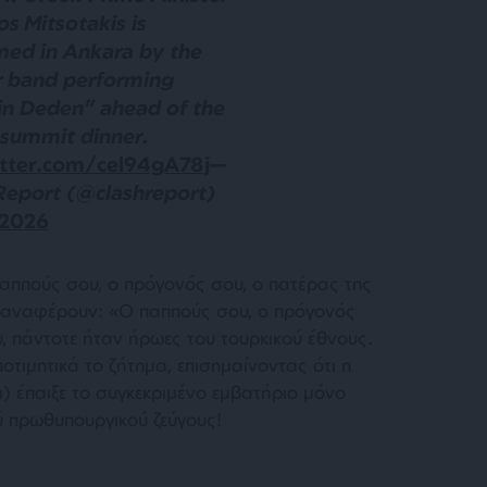
os Mitsotakis is
ed in Ankara by the
 band performing
n Deden” ahead of the
summit dinner.
itter.com/cel94gA78j
—
Report (@clashreport)
, 2026
παππούς σου, ο πρόγονός σου, ο πατέρας της
ι αναφέρουν: «Ο παππούς σου, ο πρόγονός
υ, πάντοτε ήταν ήρωες του τουρκικού έθνους.
τιμητικά το ζήτημα, επισημαίνοντας ότι η
) έπαιξε το συγκεκριμένο εμβατήριο μόνο
ύ πρωθυπουργικού ζεύγους!