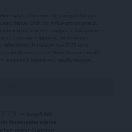
ρωθυπουργός Μπενιαμίν Νετανιάχου δήλωσε
ωτικό δίκτυο CNN, ότι η πώληση μαχητικών
 «θα κατέστρεφε την ισορροπία δυνάμεων»
 αφού ο στενός σύμμαχός του Ντόναλντ
την πιθανότητα. Η πώληση των F-35 στην
ορροπία δυνάμεων στη Μέση Ανατολή επειδή
ις», εκτίμησε ο Ισραηλινός πρωθυπουργός.
🇹🇷🇮🇱 — Israeli PM
in Netanyahu states
urkey under Erdogan