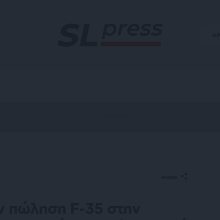
Α
SHARE
ην πώληση F-35 στην