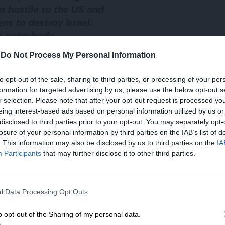
s hostile to the US and
ens to destroy Israel:
nk everybody
tands that
-
Do Not Process My Personal Information
hstanding the personal
ship that President
to opt-out of the sale, sharing to third parties, or processing of your per
has with Erdogan, it
formation for targeted advertising by us, please use the below opt-out s
’t make Turkey a…—
r selection. Please note that after your opt-out request is processed y
eing interest-based ads based on personal information utilized by us or
nt Intel
disclosed to third parties prior to your opt-out. You may separately opt-
osintintel)
July 7, 2026
losure of your personal information by third parties on the IAB’s list of
. This information may also be disclosed by us to third parties on the
IA
Participants
that may further disclose it to other third parties.
την Τουρκία ότι «έχει μολυνθεί» από την
ότι απειλεί την Ελλάδα, ότι έχει καταλάβει
ΕΝΙΣΧΥΣΤΕ ΤΟ
άς και ότι φυλακίζει πολιτικούς αντιπάλους και
l Data Processing Opt Outs
κριβώς ένας πρότυπος σύμμαχος των
Στηρίξτε με τη χορηγία σας για να επιβιώσει
ετανιάχου, προσθέτοντας ότι ο Ερντογάν
η Αδέσμευτη Δημοσιογραφία του
o opt-out of the Sharing of my personal data.
ήλ. «Δεν αποτελεί δύναμη ειρήνης και