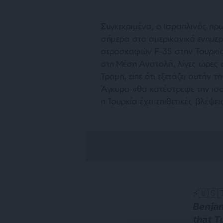
Συγκεκριμένα, ο Ισραηλινός π
σήμερα στο αμερικανικό ενημερ
αεροσκαφών F-35 στην Τουρκία
στη Μέση Ανατολή, λίγες ώρες
Τραμπ, είπε ότι εξετάζει αυτήν 
Άγκυρα «θα κατέστρεφε την ισ
η Τουρκία έχει επιθετικές βλέψε
⚡️🇺🇸
Benjam
that T