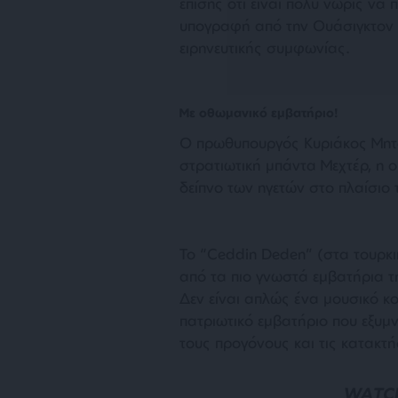
επίσης ότι είναι πολύ νωρίς να 
υπογραφή από την Ουάσιγκτον 
ειρηνευτικής συμφωνίας.
Mε οθωμανικό εμβατήριο!
Ο πρωθυπουργός Κυριάκος Μητσ
στρατιωτική μπάντα Μεχτέρ, η ο
δείπνο των ηγετών στο πλαίσι
Το “Ceddin Deden” (στα τουρκι
από τα πιο γνωστά εμβατήρια τ
Δεν είναι απλώς ένα μουσικό κ
πατριωτικό εμβατήριο που εξυμ
τους προγόνους και τις κατακτή
WATCH: