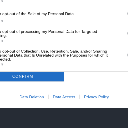
SLpress.gr.
In
αλλάξει τα δεδομένα επί του πεδίου,
φαλείας για την Άγκυρα. Να προστεθεί σε
o opt-out of the Sale of my Personal Data.
 αποφάσισε ότι ο υπουργός Εξωτερικών,
ΔΩΡΕΑ
In
ι να έρθει σε επαφή με τον Τούρκο ομόλογό
* Ελάχιστη συνεισφορά 5€
γμή, το τουρκικό Κοινοβούλιο, πρόκειται μετά
to opt-out of processing my Personal Data for Targeted
ing.
 διαβόητο νομοσχέδιο για την Γαλάζια
In
o opt-out of Collection, Use, Retention, Sale, and/or Sharing
ersonal Data that Is Unrelated with the Purposes for which it
lected.
In
ιση των ΜΕΚΟ
προμήθεια των ιταλικών φρεγατών Bergamini,
CONFIRM
άθμισης των φρεγατών ΜΕΚΟ του Πολεμικού
ξοπλιστικά προγράμματα που έχουν ήδη περάσει
ι η προμήθεια κρυπτοσυσκευών, στο πλαίσιο
Data Deletion
Data Access
Privacy Policy
επιχειρησιακών δυνατοτήτων των Ενόπλων