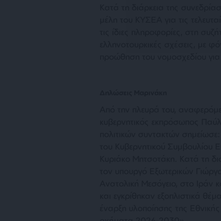
Κατά τη διάρκεια της συνεδρία
μέλη του ΚΥΣΕΑ για τις τελευτα
τις ίδιες πληροφορίες, στη συζ
ελληνοτουρκικές σχέσεις, με φόν
προώθηση του νομοσχεδίου για 
Δηλώσεις Μαρινάκη
Από την πλευρά του, αναφερόμ
κυβερνητικός εκπρόσωπος Παύλ
πολιτικών συντακτών σημείωσε:
του Κυβερνητικού Συμβουλίου 
Κυριάκο Μητσοτάκη. Κατά τη δι
τον υπουργό Εξωτερικών Γιώργο Γ
Ανατολική Μεσόγειο, στο Ιράν 
και εγκρίθηκαν εξοπλιστικά θέ
έναρξη υλοποίησης της Εθνικής
οχήματα 2026-2030».