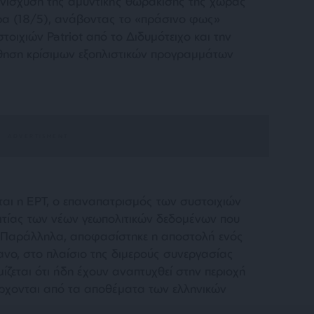
ενίσχυση της αμυντικής θωράκισης της χώρας
α (18/5), ανάβοντας το «πράσινο φως»
τοιχιών Patriot από το Διδυμότειχο και την
θηση κρίσιμων εξοπλιστικών προγραμμάτων
ται η ΕΡΤ, ο επαναπατρισμός των συστοιχιών
αιτίας των νέων γεωπολιτικών δεδομένων που
 Παράλληλα, αποφασίστηκε η αποστολή ενός
νο, στο πλαίσιο της διμερούς συνεργασίας
ζεται ότι ήδη έχουν αναπτυχθεί στην περιοχή
έρχονται από τα αποθέματα των ελληνικών