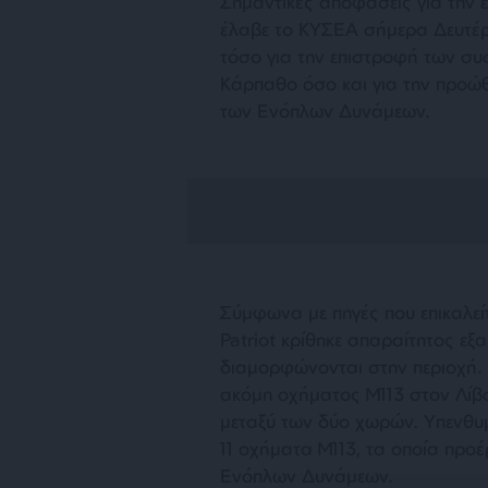
Σημαντικές αποφάσεις για την 
έλαβε το ΚΥΣΕΑ σήμερα Δευτέρ
τόσο για την επιστροφή των συσ
Κάρπαθο όσο και για την προώ
των Ενόπλων Δυνάμεων.
Σύμφωνα με πηγές που επικαλεί
Patriot κρίθηκε απαραίτητος εξ
διαμορφώνονται στην περιοχή.
ακόμη οχήματος M113 στον Λίβα
μεταξύ των δύο χωρών. Υπενθυμί
11 οχήματα M113, τα οποία προ
Ενόπλων Δυνάμεων.