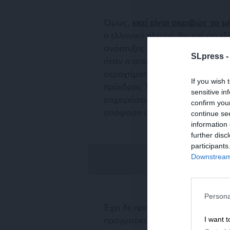
Όμως,
εκεί είναι ακριβώς το 
η ελληνική πλευρά θεωρεί ότι ε
ανάπτυξης των Patriot σε Κάρπα
SLpress 
ήταν η απειλή των βαλλιστικών
αεροχήματα αυτοκτονίας (UCA
If you wish 
πρόεδρος Τραμπ φαίνεται να εξ
sensitive in
επιχειρήσεων κατά του Ιράν. Επ
confirm you
απόφαση απόσυρσης των συστ
continue se
information 
further disc
participants
Downstream 
Persona
Έχει δε προηγηθεί η ενόχληση τ
πραγματικός στόχος της ανάπτυ
I want t