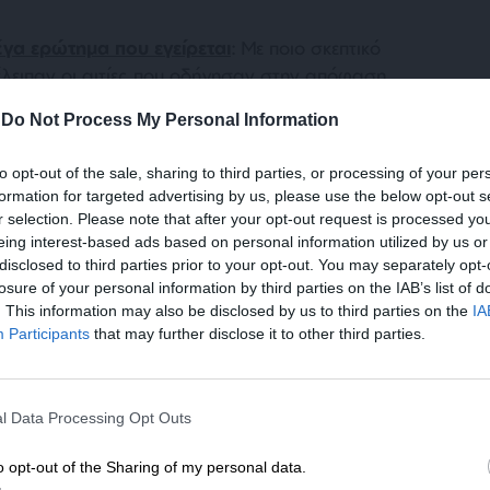
μέγα ερώτημα που εγείρεται
: Με ποιο σκεπτικό
ξέλειπαν οι αιτίες που οδήγησαν στην απόφαση
θο και Διδυμότειχο. Η επίσημη αιτιολογία
-
Do Not Process My Personal Information
 πυραύλων του Ιράν και τα μη επανδρωμένα
V). Σύμφωνα με πληθώρα δημοσιευμάτων, ο
to opt-out of the sale, sharing to third parties, or processing of your per
ετάζει την επανέναρξη των στρατιωτικών
formation for targeted advertising by us, please use the below opt-out s
ομένως, μοιάζει τουλάχιστον περίεργη η
r selection. Please note that after your opt-out request is processed y
ημάτων.
eing interest-based ads based on personal information utilized by us or
disclosed to third parties prior to your opt-out. You may separately opt-
losure of your personal information by third parties on the IAB’s list of
. This information may also be disclosed by us to third parties on the
IA
Participants
that may further disclose it to other third parties.
ΕΝΙΣΧΥΣΤΕ ΤΟ
l Data Processing Opt Outs
Στηρίξτε με τη χορηγία σας για να επιβιώσει
ης Τουρκίας, η οποία θεώρησε πως ο
η Αδέσμευτη Δημοσιογραφία του
ξης των οπλικών συστημάτων είναι η ίδια, σε
o opt-out of the Sharing of my personal data.