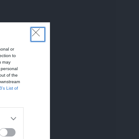
sonal or
ection to
ou may
 personal
out of the
 downstream
B’s List of