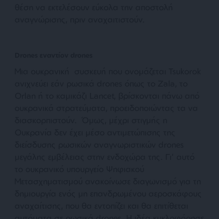
θέση να εκτελέσουν εύκολα την αποστολή
αναγνώρισης, πριν αναχαιτιστούν.
Drones εναντίον drones
Μια ουκρανική συσκευή που ονομάζεται Tsukorok
ανιχνεύει εάν ρωσικά drones όπως το Zala, το
Orlan ή το καμικάζι Lancet, βρίσκονται πάνω από
ουκρανικά στρατεύματα, προειδοποιώντας τα να
διασκορπιστούν. Όμως, μέχρι στιγμής η
Ουκρανία δεν έχει μέσο αντιμετώπισης της
διείσδυσης ρωσικών αναγνωριστικών drones
μεγάλης εμβέλειας στην ενδοχώρα της. Γι’ αυτό
το ουκρανικό υπουργείο Ψηφιακού
Μετασχηματισμού ανακοίνωσε διαγωνισμό για τη
δημιουργία ενός μη επανδρωμένου αεροσκάφους
αναχαίτισης, που θα εντοπίζει και θα επιτίθεται
αυτόματα σε ρωσικά drones. Η ιδέα κυκλοφόρησε