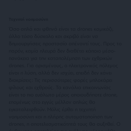
Τεχνητή νοημοσύνη
Όσο απλά και φθηνά είναι τα drones καμικάζι,
άλλο τόσο δύσκολο και ακριβό είναι να
δημιουργήσεις προστασία απέναντί τους. Προς το
παρόν, καμία πλευρά δεν διαθέτει κάποιο μέσο-
πανάκεια για την καταπολέμηση των εχθρικών
drones. Για ορισμένους, ο ηλεκτρονικός πόλεμος
είναι η λύση, αλλά δεν ισχύει, επειδή δεν κάνει
διακρίσεις: Τις περισσότερες φορές μπλοκάρει
φίλους και εχθρούς. Τα κανάλια επικοινωνίας
είναι το πιο ευάλωτο μέρος οποιουδήποτε drone,
επομένως στο εγγύς μέλλον απλώς θα
εγκαταλειφθούν. Μόλις έρθει η τεχνητή
νοημοσύνη και η πλήρης αυτοματοποίηση των
drones, η αποτελεσματικότητά τους θα αυξηθεί. Ο