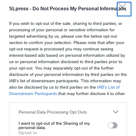
SLpress -
Do Not Process My Personal Information
If you wish to opt-out of the sale, sharing to third parties, or
Το γεγονός αυτό κάνει ακόμα πιο σημαντικές τις
processing of your personal or sensitive information for
πρόσφατες επιτυχίες των FPV drones κατά των
targeted advertising by us, please use the below opt-out
ρωσικών Orlan και Zala, καθώς η τιμή ενός drone
section to confirm your selection. Please note that after your
FPV ξεκινά από περίπου $500, ενώ Orlan και Zala
opt-out request is processed you may continue seeing
interest-based ads based on personal information utilized by
κοστίζουν $80.000 και 120.000 αντιστοίχως.
us or personal information disclosed to third parties prior to
Τέλος, η χρήση ευέλικτων “ιπτάμενων βομβών”
your opt-out. You may separately opt-out of the further
drone FPV εναντίον ρωσικών αναγνωριστικών
disclosure of your personal information by third parties on the
είναι μια λύση για τα περιορισμένα πυρομαχικά
IAB’s list of downstream participants. This information may
αεράμυνας των Ουκρανών.
also be disclosed by us to third parties on the
IAB’s List of
ΕΝΙΣΧΥΣΤΕ ΤΟ
Downstream Participants
that may further disclose it to other
third parties.
Μειονεκτήματα
Στηρίξτε με τη χορηγία σας για να
Personal Data Processing Opt Outs
επιβιώσει η Αδέσμευτη
Μειονέκτημα είναι ότι η λειτουργία FPV drone
I want to opt-out of the Sharing of my
Δημοσιογραφία του SLpress.gr.
απαιτεί εκτεταμένη εκπαίδευση χειριστών, γεγονός
personal data.
Opted In
που καθιστά το ποσοστό επιτυχίας των