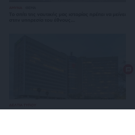
ΑΜΥΝΑ
ΘΕΜΑ
Το σπίτι της ναυτικής μας ιστορίας πρέπει να μείνει
στην υπηρεσία του έθνους…
ΔΕΛΤΙΑ ΤΥΠΟΥ
18η συνεχόμενη χρονιά για τον ΟΤΕ στη διεθνή
σειρά δεικτών FTSE4Good