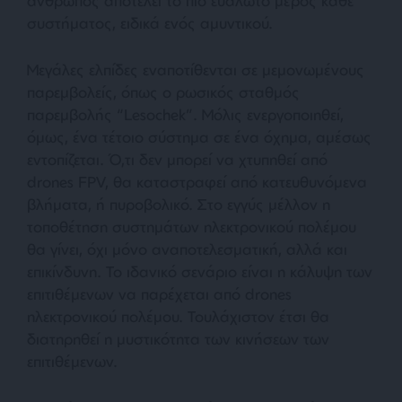
άνθρωπος αποτελεί το πιο ευάλωτο μέρος κάθε
συστήματος, ειδικά ενός αμυντικού.
Μεγάλες ελπίδες εναποτίθενται σε μεμονωμένους
παρεμβολείς, όπως ο ρωσικός σταθμός
παρεμβολής “Lesochek”. Μόλις ενεργοποιηθεί,
όμως, ένα τέτοιο σύστημα σε ένα όχημα, αμέσως
εντοπίζεται. Ό,τι δεν μπορεί να χτυπηθεί από
drones FPV, θα καταστραφεί από κατευθυνόμενα
βλήματα, ή πυροβολικό. Στο εγγύς μέλλον η
τοποθέτηση συστημάτων ηλεκτρονικού πολέμου
θα γίνει, όχι μόνο αναποτελεσματική, αλλά και
επικίνδυνη. Το ιδανικό σενάριο είναι η κάλυψη των
επιτιθέμενων να παρέχεται από drones
ηλεκτρονικού πολέμου. Τουλάχιστον έτσι θα
διατηρηθεί η μυστικότητα των κινήσεων των
επιτιθέμενων.