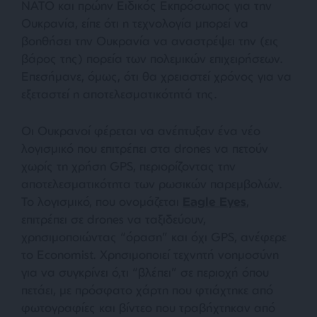
ΝΑΤΟ και πρώην Ειδικός Εκπρόσωπος για την
Ουκρανία, είπε ότι η τεχνολογία μπορεί να
βοηθήσει την Ουκρανία να αναστρέψει την (εις
βάρος της) πορεία των πολεμικών επιχειρήσεων.
Επεσήμανε, όμως, ότι θα χρειαστεί χρόνος για να
εξεταστεί η αποτελεσματικότητά της.
Οι Ουκρανοί φέρεται να ανέπτυξαν ένα νέο
λογισμικό που επιτρέπει στα drones να πετούν
χωρίς τη χρήση GPS, περιορίζοντας την
αποτελεσματικότητα των ρωσικών παρεμβολών.
Το λογισμικό, που ονομάζεται
Eagle Eyes
,
επιτρέπει σε drones να ταξιδεύουν,
χρησιμοποιώντας “όραση” και όχι GPS, ανέφερε
το Economist. Χρησιμοποιεί τεχνητή νοημοσύνη
για να συγκρίνει ό,τι “βλέπει” σε περιοχή όπου
πετάει, με πρόσφατο χάρτη που φτιάχτηκε από
φωτογραφίες και βίντεο που τραβήχτηκαν από