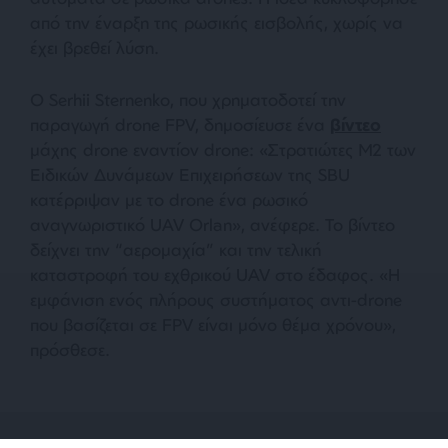
από την έναρξη της ρωσικής εισβολής, χωρίς να
έχει βρεθεί λύση.
Ο Serhii Sternenko, που χρηματοδοτεί την
παραγωγή drone FPV, δημοσίευσε ένα
βίντεο
μάχης drone εναντίον drone: «
Στρατιώτες M2 των
Ειδικών Δυνάμεων Επιχειρήσεων της SBU
κατέρριψαν με το drone ένα ρωσικό
αναγνωριστικό UAV Orlan
», ανέφερε. Το βίντεο
δείχνει την “αερομαχία” και την τελική
καταστροφή του εχθρικού UAV στο έδαφος. «
Η
εμφάνιση ενός πλήρους συστήματος αντι-drone
που βασίζεται σε FPV είναι μόνο θέμα χρόνου»
,
πρόσθεσε.