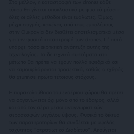
Στο μέλλον, η καταστροφή των drones κάθε
τύπου θα γίνεται αποκλειστικά με φυσικά μέσα –
όλες οι άλλες μέθοδοι είναι ευάλωτες. Όμως,
μέχρι στιγμής, κανένας από τους εμπολέμους
στην Ουκρανία δεν διαθέτει αποτελεσματικά μέσα
για την φυσική καταστροφή των drones. Γι’ αυτό
υπάρχει τόσο εκρηκτική ανάπτυξη αυτής της
τεχνολογίας. Τα δε τεχνικά συστήματα στο
μέτωπο θα πρέπει να έχουν πολλά εφεδρικά και
να καμουφλάρονται προσεκτικά, καθώς ο εχθρός
θα χτυπήσει πρώτα τέτοιους στόχους.
Η παρακολούθηση του εναέριου χώρου θα πρέπει
να οργανώνεται όχι μόνο από το έδαφος, αλλά
και από τον αέρα μέσω αναγνωριστικών
αεροσκαφών μεγάλου ύψους. Φυσικά το δίκτυο
των παρατηρητηρίων θα συνδέεται με υψηλής
ταχύτητας “στρατιωτικό Διαδίκτυο”. Ακούγεται