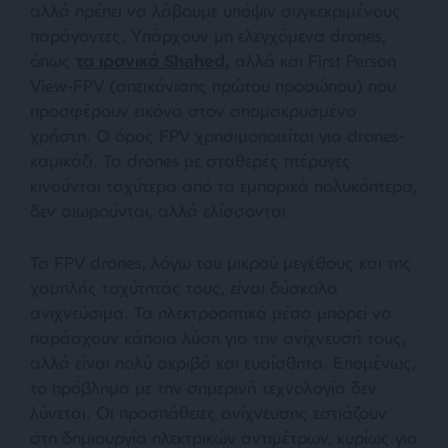
αλλά πρέπει να λάβουμε υπόψιν συγκεκριμένους
παράγοντες. Υπάρχουν μη ελεγχόμενα drones,
όπως
τα ιρανικά Shahed,
αλλά και First Person
View-FPV (απεικόνισης πρώτου προσώπου) που
προσφέρουν εικόνα στον απομακρυσμένο
χρήστη. Ο όρος FPV χρησιμοποιείται για drones-
καμικάζι. Τα drones με σταθερές πτέρυγες
κινούνται ταχύτερα από τα εμπορικά πολυκόπτερα,
δεν αιωρούνται, αλλά ελίσσονται.
Τα FPV drones, λόγω του μικρού μεγέθους και της
χαμηλής ταχύτητάς τους, είναι δύσκολα
ανιχνεύσιμα. Τα ηλεκτροοπτικά μέσα μπορεί να
παράσχουν κάποια λύση για την ανίχνευσή τους,
αλλά είναι πολύ ακριβά και ευαίσθητα. Επομένως,
το πρόβλημα με την σημερινή τεχνολογία δεν
λύνεται. Οι προσπάθειες ανίχνευσης εστιάζουν
στη δημιουργία ηλεκτρικών αντιμέτρων, κυρίως για