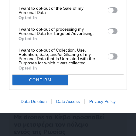
επιχειρήσεων εξαρτώμενο σε μεγάλο βαθμό από
I want to opt-out of the Sale of my
ΔΩΡΕΑ
Personal Data.
την ικανότητα του χειριστή. Παρόλο που η
Opted In
Ουκρανία έχει αναπτύξει λύσεις για drone FPV
* Ελάχιστη συνεισφορά 5€
που κλειδώνουν στόχους, η εκμάθηση χειρισμού
I want to opt-out of processing my
Personal Data for Targeted Advertising.
απαιτεί ακόμα πολλές εβδομάδες. Σε ένα άλλο
Opted In
περιστατικό, η Ουκρανία κατέρριψε ένα Orlan,
I want to opt-out of Collection, Use,
χρησιμοποιώντας ένα εκπαιδευτικό ελικοφόρο
Retention, Sale, and/or Sharing of my
Yak-52 σοβιετικής εποχής, σε αερομαχία τύπου Α’
Personal Data that Is Unrelated with the
Purposes for which it was collected.
Παγκοσμίου Πολέμου. O δεύτερος πιλότος
Opted In
χρησιμοποίησε τυφέκιο για να καταρρίψει το
CONFIRM
ρωσικό drone!.
Data Deletion
Data Access
Privacy Policy
ΔΙΑΒΑΣΤΕ ΑΚΟΜΑ
Με drones το Κίεβο προσπαθεί
να μεταφέρει τον πόλεμο
εντός της Ρωσίας