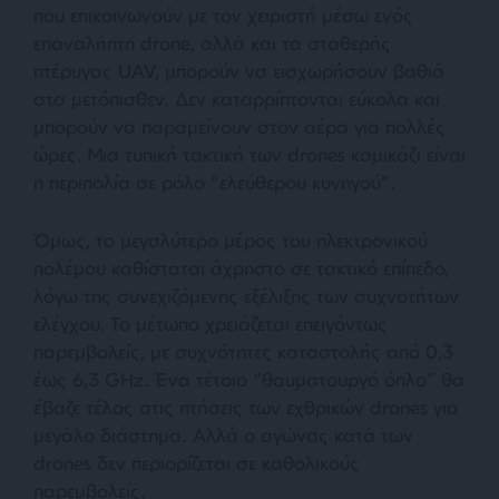
που επικοινωνούν με τον χειριστή μέσω ενός
επαναλήπτη drone, αλλά και τα σταθερής
πτέρυγας UAV, μπορούν να εισχωρήσουν βαθιά
στα μετόπισθεν. Δεν καταρρίπτονται εύκολα και
μπορούν να παραμείνουν στον αέρα για πολλές
ώρες. Μια τυπική τακτική των drones καμικάζι είναι
η περιπολία σε ρόλο “ελεύθερου κυνηγού”.
Όμως, το μεγαλύτερο μέρος του ηλεκτρονικού
πολέμου καθίσταται άχρηστο σε τακτικό επίπεδο,
λόγω της συνεχιζόμενης εξέλιξης των συχνοτήτων
ελέγχου. Το μέτωπο χρειάζεται επειγόντως
παρεμβολείς, με συχνότητες καταστολής από 0,3
έως 6,3 GHz. Ένα τέτοιο “θαυματουργό όπλο” θα
έβαζε τέλος στις πτήσεις των εχθρικών drones για
μεγάλο διάστημα. Αλλά ο αγώνας κατά των
drones δεν περιορίζεται σε καθολικούς
παρεμβολείς.