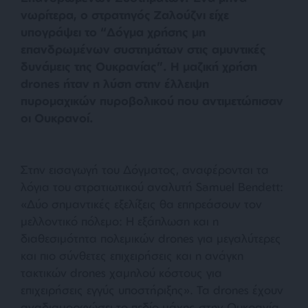
νωρίτερα, ο στρατηγός Ζαλούζνι είχε
υπογράψει το “Δόγμα χρήσης μη
επανδρωμένων συστημάτων στις αμυντικές
δυνάμεις της Ουκρανίας”. Η μαζική χρήση
drones ήταν η λύση στην έλλειψη
πυρομαχικών πυροβολικού που αντιμετώπισαν
οι Ουκρανοί.
Στην εισαγωγή του Δόγματος, αναφέρονται τα
λόγια του στρατιωτικού αναλυτή Samuel Bendett:
«
Δύο σημαντικές εξελίξεις θα επηρεάσουν τον
μελλοντικό πόλεμο: Η εξάπλωση και η
διαθεσιμότητα πολεμικών drones για μεγαλύτερες
και πιο σύνθετες επιχειρήσεις και η ανάγκη
τακτικών drones χαμηλού κόστους για
επιχειρήσεις εγγύς υποστήριξης
». Τα drones έχουν
αναδιαμορφώσει το πεδίο μάχης στην Ουκρανία,