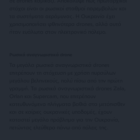
σε drones καμικάζι. Αποκάλυψε πως πρωταρχικοί
στόχοι είναι οι ρωσικοί σταθμοί παρεμβολών και
τα συστήματα αεράμυνας. Η Ουκρανία έχει
χρησιμοποιήσει φθηνότερα drones, αλλά αυτά
ήταν ευάλωτα στον ηλεκτρονικό πόλεμο.
Ρωσικά αναγνωριστικά drone
Τα μεγάλα ρωσικά αναγνωριστικά drones
επιτρέπουν τη στόχευση με χρήση πυραύλων
μεγάλου βεληνεκούς, πολύ πίσω από την πρώτη
γραμμή. Τα ρωσικά αναγνωριστικά drones Zala,
Orlan και Supercam, που επιτρέπουν
κατευθυνόμενα πλήγματα βαθιά στα μετόπισθεν
και σε καίριες ουκρανικές υποδομές, έχουν
καταστεί μεγάλο πρόβλημα για την Ουκρανία,
πετώντας ελεύθερα πάνω από πόλεις της.