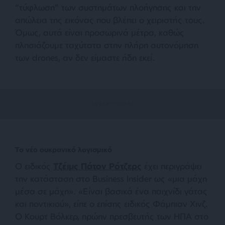
“τύφλωση” των συστημάτων πλοήγησης και την
απώλεια της εικόνας που βλέπει ο χειριστής τους.
Όμως, αυτά είναι προσωρινά μέτρα, καθώς
πλησιάζουμε ταχύτατα στην πλήρη αυτονόμηση
των drones, αν δεν είμαστε ήδη εκεί.
Το νέο ουκρανικό λογισμικό
Ο ειδικός
Τζέιμς Πάτον Ρότζερς
έχει περιγράψει
την κατάσταση στο Business Insider ως «
μια μάχη
μέσα σε μάχη
». «
Είναι βασικά ένα παιχνίδι γάτας
και ποντικιού
», είπε ο επίσης ειδικός Φάμπιαν Χινζ.
Ο Κουρτ Βόλκερ, πρώην πρεσβευτής των ΗΠΑ στο