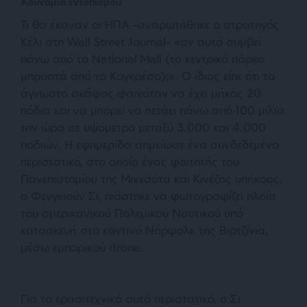
Αδυναμία εντοπισμού
Τι θα έκαναν οι ΗΠΑ –αναρωτήθηκε ο στρατηγός
Κέλι στη Wall Street Journal– «
αν αυτό συμβεί
πάνω από το National Mall (το κεντρικό πάρκο
μπροστά από το Κογκρέσο);
». Ο ίδιος είπε ότι το
άγνωστο σκάφος φαινόταν να έχει μήκος 20
πόδια και να μπορεί να πετάει πάνω από 100 μίλια
την ώρα σε υψόμετρο μεταξύ 3.000 και 4.000
ποδιών. Η εφημερίδα σημείωσε ένα συνδεδεμένο
περιστατικό, στο οποίο ένας φοιτητής του
Πανεπιστημίου της Μινεσότα και Κινέζος υπήκοος,
ο Φενγκιούν Σι, πιάστηκε να φωτογραφίζει πλοία
του αμερικανικού Πολεμικού Ναυτικού υπό
κατασκευή στο κοντινό Νόρφολκ της Βιρτζίνια,
μέσω εμπορικού drone.
Για το ερασιτεχνικό αυτό περιστατικό, ο Σι