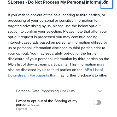
SLpress -
Do Not Process My Personal Information
ΗΠΑ ήταν πραγματικά μπερδεμένη από αυτά τα
περιστατικά
», είπε ο πρώην διαπιστευμένος στο
If you wish to opt-out of the sale, sharing to third parties, or
Πεντάγωνο και συχνός αρθρογράφος στο The
processing of your personal or sensitive information for
Hill, Μάρικ Φον Ρένενκαμπφ.
targeted advertising by us, please use the below opt-out
section to confirm your selection. Please note that after your
opt-out request is processed you may continue seeing
interest-based ads based on personal information utilized by
us or personal information disclosed to third parties prior to
your opt-out. You may separately opt-out of the further
disclosure of your personal information by third parties on the
IAB’s list of downstream participants. This information may
also be disclosed by us to third parties on the
IAB’s List of
ΕΝΙΣΧΥΣΤΕ ΤΟ
Downstream Participants
that may further disclose it to other
third parties.
Στηρίξτε με τη χορηγία σας για να
Personal Data Processing Opt Outs
επιβιώσει η Αδέσμευτη
I want to opt-out of the Sharing of my
Δημοσιογραφία του SLpress.gr.
personal data.
Opted In