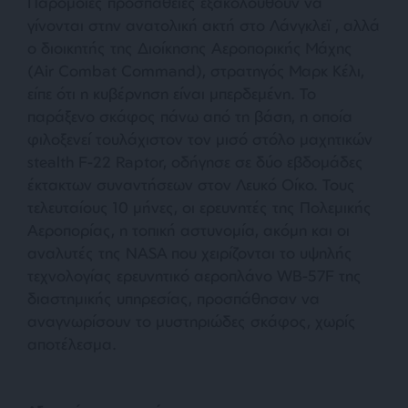
Παρόμοιες προσπάθειες εξακολουθούν να
γίνονται στην ανατολική ακτή στο Λάνγκλεϊ , αλλά
ο διοικητής της Διοίκησης Αεροπορικής Μάχης
(Air Combat Command), στρατηγός Μαρκ Κέλι,
είπε ότι η κυβέρνηση είναι μπερδεμένη. Το
παράξενο σκάφος πάνω από τη βάση, η οποία
φιλοξενεί τουλάχιστον τον μισό στόλο μαχητικών
stealth F-22 Raptor, οδήγησε σε δύο εβδομάδες
έκτακτων συναντήσεων στον Λευκό Οίκο. Τους
τελευταίους 10 μήνες, οι ερευνητές της Πολεμικής
Αεροπορίας, η τοπική αστυνομία, ακόμη και οι
αναλυτές της NASA που χειρίζονται το υψηλής
τεχνολογίας ερευνητικό αεροπλάνο WB-57F της
διαστημικής υπηρεσίας, προσπάθησαν να
αναγνωρίσουν το μυστηριώδες σκάφος, χωρίς
αποτέλεσμα.