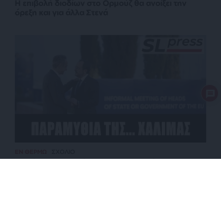
Η επιβολή διοδίων στο Ορμούζ θα ανοίξει την
όρεξη και για άλλα Στενά
ΕΝ ΘΕΡΜΩ
ΣΧΟΛΙΟ
Το κόλπο παραπλάνησης για το καλώδιο
διασύνδεσης με την Κύπρο