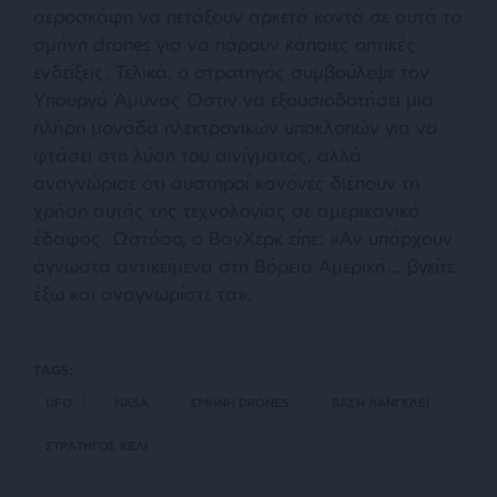
αεροσκάφη να πετάξουν αρκετά κοντά σε αυτά τα
σμήνη drones για να πάρουν κάποιες οπτικές
ενδείξεις. Τελικά, ο στρατηγός συμβούλεψε τον
Υπουργό Άμυνας Όστιν να εξουσιοδοτήσει μια
πλήρη μονάδα ηλεκτρονικών υποκλοπών για να
φτάσει στη λύση του αινίγματος, αλλά
αναγνώρισε ότι αυστηροί κανόνες διέπουν τη
χρήση αυτής της τεχνολογίας σε αμερικανικό
έδαφος. Ωστόσο, ο ΒανΧερκ είπε: «
Αν υπάρχουν
άγνωστα αντικείμενα στη Βόρεια Αμερική… βγείτε
έξω και αναγνωρίστε τα».
TAGS:
UFO
NASA
ΣΜΗΝΗ DRONES
ΒΑΣΗ ΛΑΝΓΚΛΕΪ
ΣΤΡΑΤΗΓΟΣ ΚΕΛΙ