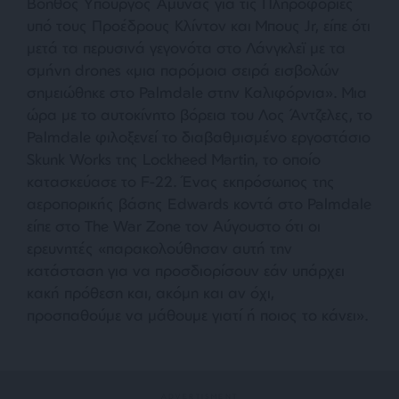
Βοηθός Υπουργός Άμυνας για τις Πληροφορίες
υπό τους Προέδρους Κλίντον και Μπους Jr, είπε ότι
μετά τα περυσινά γεγονότα στο Λάνγκλεϊ με τα
σμήνη drones «
μια παρόμοια σειρά εισβολών
σημειώθηκε στο Palmdale στην Καλιφόρνια».
Μια
ώρα με το αυτοκίνητο βόρεια του Λος Άντζελες, το
Palmdale φιλοξενεί το διαβαθμισμένο εργοστάσιο
Skunk Works της Lockheed Martin, το οποίο
κατασκεύασε το F-22. Ένας εκπρόσωπος της
αεροπορικής βάσης Edwards κοντά στο Palmdale
είπε στο The War Zone τον Αύγουστο ότι οι
ερευνητές
«παρακολούθησαν αυτή την
κατάσταση για να προσδιορίσουν εάν υπάρχει
κακή πρόθεση και, ακόμη και αν όχι,
προσπαθούμε να μάθουμε γιατί ή ποιος το κάνει»
.