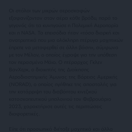
Οι στόλοι των μικρών αεροσκαφών
εξαφανίζονταν στον αέρα κάθε βράδυ, παρά το
γεγονός ότι τα κυνηγούσε η Πολεμική Αεροπορία
και η NASA. Τα επεισόδια ήταν «
τόσο διαρκή και
ανατρεπτικά που μια ολόκληρη πτέρυγα μαχητικών
έπρεπε να μεταφερθεί σε άλλη βάση
», σύμφωνα
με τον Μέλον, ο οποίος έγραψε για την υπόθεση
τον περασμένο Μάιο. Ο πτέραρχος Γκλεν
ΒανΧερκ, ο διοικητής της Διοίκησης
Αεροδιαστημικής Άμυνας της Βόρειας Αμερικής
(NORAD), ο οποίος ηγήθηκε της αποστολής για
την κατάρριψη του διαβόητου κινεζικού
κατασκοπευτικού μπαλονιού τον Φεβρουάριο
2023, χαρακτήρισε αυτές τις περιπτώσεις
διαφορετικές.
Είπε ότι προσωπικά διέταξε μαχητικά και άλλα