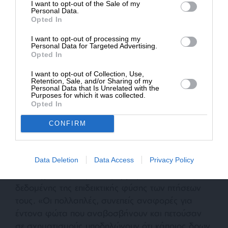
I want to opt-out of the Sale of my
ΔΩΡΕΑ
Personal Data.
Opted In
* Ελάχιστη συνεισφορά 5€
I want to opt-out of processing my
Personal Data for Targeted Advertising.
Συνήθως, υπάρχουν συνολικά τέσσερις κάμερες
Opted In
στη μύτη των WB-57F της NASA, καθεμία
προσαρμοσμένη για να συλλαμβάνει
I want to opt-out of Collection, Use,
Retention, Sale, and/or Sharing of my
συγκεκριμένα “χρώματα” ή μήκη κύματος του
Personal Data that Is Unrelated with the
Purposes for which it was collected.
ηλεκτρομαγνητικού φάσματος. Μερικά από αυτά,
Opted In
όπως το υπέρυθρο μεσαίου κύματος, δεν μπορούν
να μετρηθούν από το έδαφος, επειδή μεγάλο
CONFIRM
μέρος τους απορροφάται από αέρια και
σωματίδια στην ατμόσφαιρα. Ο Ρένενκαμπφ
Data Deletion
Data Access
Privacy Policy
εξέφρασε σκεπτικισμό ότι τα αντικείμενα θα
αποδειχθούν ξένες πλατφόρμες κατασκοπείας,
δεδομένης της επιδεικτικής φύσης των πτήσεων
τους. «
Οι πολλαπλές, συνεπείς αναφορές για
έντονα φώτα που αναβοσβήνουν και πετούσαν
σε σχηματισμούς υποδηλώνουν ότι κάποιος δρων,