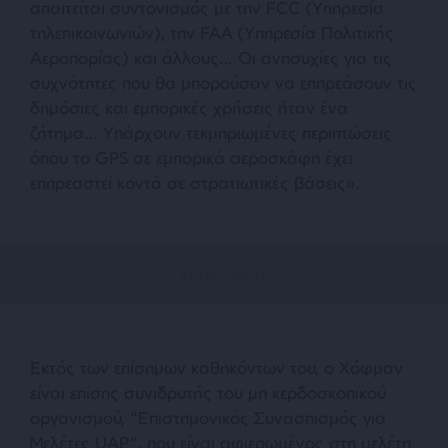
απαιτείται συντονισμός με την FCC (Υπηρεσία
τηλεπικοινωνιών), την FAA (Υπηρεσία Πολιτικής
Αεροπορίας) και άλλους…
Οι ανησυχίες για τις
συχνότητες που θα μπορούσαν να επηρεάσουν τις
δημόσιες και εμπορικές χρήσεις ήταν ένα
ζήτημα…
Υπάρχουν τεκμηριωμένες περιπτώσεις
όπου το GPS σε εμπορικά αεροσκάφη έχει
επηρεαστεί κοντά σε στρατιωτικές βάσεις».
Εκτός των επίσημων καθηκόντων του, ο Χόφμαν
είναι επίσης συνιδρυτής του μη κερδοσκοπικού
οργανισμού, “Επιστημονικός Συνασπισμός για
Μελέτες UAP”, που είναι αφιερωμένος στη μελέτη