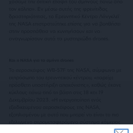
χάσαμε την οπτική επαφή του σμήνους πάνω από
τον κόλπο
». Εν μέσω αυτής της φρενίτιδας
δραστηριότητας, το Ερευνητικό Κέντρο Λάνγκλεϊ
της NASA επιστρατεύτηκε επίσης για να βοηθήσει
στην προσπάθεια να κυνηγήσουν και να
αναγνωρίσουν αυτά τα μυστηριώδη drones.
Και η NASA για τα σμήνη drones
Το αεροσκάφος WB-57F της NASA, σύμφωνα με
εκπρόσωπο του ερευνητικού κέντρου, «
παρείχε
πρόσθετη υποστήριξη απεικόνισης»,
καθώς έκανε
κύκλους πάνω από τη βάση στις 18 και 19
Δεκεμβρίου 2023. «
Η ενεργοποίηση ενός
εξειδικευμένου αεροσκάφους της NASA,
εξοπλισμένου με αυτό που μπορεί να είναι το πιο
εξελιγμένο αερομεταφερόμενο σύστημα κάμερας
στον κόσμο, υποδηλώνει ότι η κυβέρνηση των