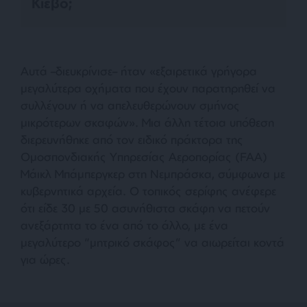
Κίεβο;
Αυτά –διευκρίνισε– ήταν «
εξαιρετικά γρήγορα
μεγαλύτερα οχήματα που έχουν παρατηρηθεί να
συλλέγουν ή να απελευθερώνουν σμήνος
μικρότερων σκαφών
». Μια άλλη τέτοια υπόθεση
διερευνήθηκε από τον ειδικό πράκτορα της
Ομοσπονδιακής Υπηρεσίας Αεροπορίας (FAA)
Μάικλ Μπάμπεργκερ στη Νεμπράσκα, σύμφωνα με
κυβερνητικά αρχεία. Ο τοπικός σερίφης ανέφερε
ότι είδε 30 με 50 ασυνήθιστα σκάφη να πετούν
ανεξάρτητα το ένα από το άλλο, με ένα
μεγαλύτερο “μητρικό σκάφος” να αιωρείται κοντά
για ώρες.