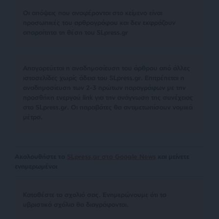
Οι απόψεις που αναφέρονται στο κείμενο είναι
προσωπικές του αρθρογράφου και δεν εκφράζουν
απαραίτητα τη θέση του SLpress.gr
Απαγορεύεται η αναδημοσίευση του άρθρου από άλλες
ιστοσελίδες χωρίς άδεια του SLpress.gr. Επιτρέπεται η
αναδημοσίευση των 2-3 πρώτων παραγράφων με την
προσθήκη ενεργού link για την ανάγνωση της συνέχειας
στο SLpress.gr. Οι παραβάτες θα αντιμετωπίσουν νομικά
μέτρα.
Ακολουθήστε το
SLpress.gr στο Google News
και μείνετε
ενημερωμένοι
Kαταθέστε το σχολιό σας. Eνημερώνουμε ότι τα
υβριστικά σχόλια θα διαγράφονται.