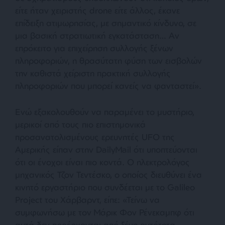
είτε ήταν χειριστής drone είτε άλλος, έκανε
επίδειξη ατιμωρησίας, με σημαντικό κίνδυνο, σε
μια βασική στρατιωτική εγκατάσταση
…
Αν
επρόκειτο για επιχείρηση συλλογής ξένων
πληροφοριών, η θρασύτατη φύση των εισβολών
την καθιστά χείριστη πρακτική συλλογής
πληροφοριών που μπορεί κανείς να φανταστεί
».
Ενώ εξακολουθούν να παραμένει το μυστήριο,
μερικοί από τους πιο επιστημονικά
προσανατολισμένους ερευνητές UFO της
Αμερικής είπαν στην DailyMail ότι υποπτεύονται
ότι οι ένοχοι είναι πιο κοντά. Ο ηλεκτρολόγος
μηχανικός Τζον Τεντέσκο, ο οποίος διευθύνει ένα
κινητό εργαστήριο που συνδέεται με το Galileo
Project του Χάρβαρντ, είπε: «
Τείνω να
συμφωνήσω με τον Μάρικ Φον Ρένεκαμπφ ότι
αυτά δεν προέρχονται από ξένη οντότητα…