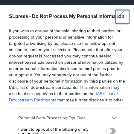
όπλα σκοτώνουν ανθρώπους και καταστρέφουν
υλικά. Επιπλέον δεν γνωρίζουμε τίποτα σχετικό με
SLpress -
Do Not Process My Personal Information
την “φονικότητά” τους. Αν δηλαδή σκοτώνουν και
καταστρέφουν σε μεγαλύτερο βαθμό από τις
If you wish to opt-out of the sale, sharing to third parties, or
“χαζές” οβίδες ή από όποιο άλλο οπλικό
processing of your personal or sensitive information for
σύστημα. Οι σχετικές στατιστικές απουσιάζουν
targeted advertising by us, please use the below opt-out
section to confirm your selection. Please note that after your
εκκωφαντικά από το πλούσιο σε άλλες
opt-out request is processed you may continue seeing
πληροφορίες διαδίκτυο.
interest-based ads based on personal information utilized by
us or personal information disclosed to third parties prior to
your opt-out. You may separately opt-out of the further
disclosure of your personal information by third parties on the
IAB’s list of downstream participants. This information may
also be disclosed by us to third parties on the
IAB’s List of
ΕΝΙΣΧΥΣΤΕ ΤΟ
Downstream Participants
that may further disclose it to other
third parties.
Οι ισοπεδωμένες πόλεις, οι σωροί των ερειπίων, τα
Στηρίξτε με τη χορηγία σας για να
Personal Data Processing Opt Outs
χιλιοτρυπημένα από βλήματα πεδία των μαχών
επιβιώσει η Αδέσμευτη
δεν οφείλουν την εικόνα τους σε δρόνους και “μη
I want to opt-out of the Sharing of my
Δημοσιογραφία του SLpress.gr.
personal data.