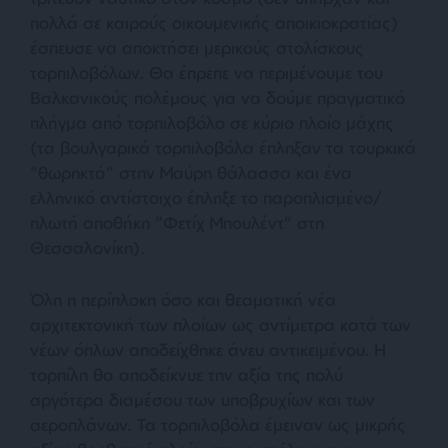
πολλά σε καιρούς οικουμενικής αποικιοκρατίας)
έσπευσε να αποκτήσει μερικούς στολίσκους
τορπιλοβόλων. Θα έπρεπε να περιμένουμε του
Βαλκανικούς πολέμους για να δούμε πραγματικό
πλήγμα από τορπιλοβόλο σε κύριο πλοίο μάχης
(τα βουλγαρικά τορπιλοβόλα έπληξαν τα τουρκικά
“θωρηκτά” στην Μαύρη θάλασσα και ένα
ελληνικό αντίστοιχο έπληξε το παροπλισμένο/
πλωτή αποθήκη “Φετίχ Μπουλέντ” στη
Θεσσαλονίκη).
Όλη η περίπλοκη όσο και θεαματική νέα
αρχιτεκτονική των πλοίων ως αντίμετρα κατά των
νέων όπλων αποδείχθηκε άνευ αντικειμένου. Η
τορπίλη θα αποδείκνυε την αξία της πολύ
αργότερα διαμέσου των υποβρυχίων και των
αεροπλάνων. Τα τορπιλοβόλα έμειναν ως μικρής