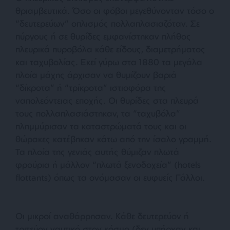
θριαμβευτικά. Όσο οι φόβοι μεγεθύνονταν τόσο ο
“δευτερεύων” οπλισμός πολλαπλασιαζόταν. Σε
πύργους ή σε θυρίδες εμφανίστηκαν πλήθος
πλευρικά πυροβόλα κάθε είδους, διαμετρήματος
και ταχυβολίας. Εκεί γύρω στα 1880 τα μεγάλα
πλοία μάχης άρχισαν να θυμίζουν βαριά
“δίκροτα” ή “τρίκροτα” ιστιοφόρα της
ναπολεόντειας εποχής. Οι θυρίδες στα πλευρά
τους πολλαπλασιάστηκαν, τα “ταχυβόλα”
πλημμύρισαν τα καταστρώματά τους και οι
θώρακες κατέβηκαν κάτω από την ίσαλο γραμμή.
Τα πλοία της γενιάς αυτής θύμιζαν πλωτά
φρούρια ή μάλλον “πλωτά ξενοδοχεία” (hotels
flottants) όπως τα ονόμασαν οι ευφυείς Γάλλοι.
Οι μικροί αναθάρρησαν. Κάθε δευτερεύον ή
τριτεύον ναυτικό στον κόσμο (δεν υπήρχαν και