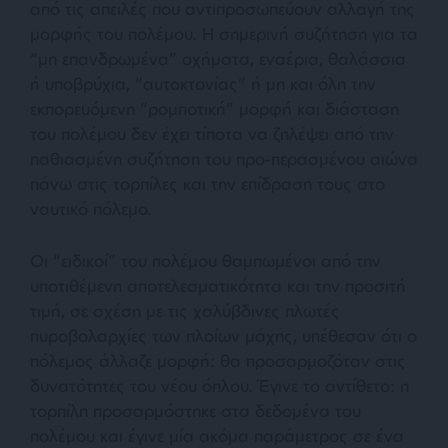
από τις απειλές που αντιπροσωπεύουν αλλαγή της
μορφής του πολέμου. Η σημερινή συζήτηση για τα
“μη επανδρωμένα” οχήματα, εναέρια, θαλάσσια
ή υποβρύχια, “αυτοκτονίας” ή μη και όλη την
εκπορευόμενη “ρομποτική” μορφή και διάσταση
του πολέμου δεν έχει τίποτα να ζηλέψει από την
παθιασμένη συζήτηση του προ-περασμένου αιώνα
πάνω στις τορπίλες και την επίδραση τους στο
ναυτικό πόλεμο.
Οι “ειδικοί” του πολέμου θαμπωμένοι από την
υποτιθέμενη αποτελεσματικότητα και την προσιτή
τιμή, σε σχέση με τις χαλύβδινες πλωτές
πυροβολαρχίες των πλοίων μάχης, υπέθεσαν ότι ο
πόλεμος άλλαζε μορφή: θα προσαρμοζόταν στις
δυνατότητες του νέου όπλου. Έγινε το αντίθετο: η
τορπίλη προσαρμόστηκε στα δεδομένα του
πολέμου και έγινε μία ακόμα παράμετρος σε ένα