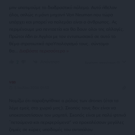
μην υποτιμούμε το διαδραστικό πόλεμο. Αυτό ήθελαν
όλοι, απλώς η μόνη μηχανή Von Neuman που τώρα
υπάρχει και μπορεί να πολεμάει είναι ο άνθρωπος. Ας
περιμένουμε μια πενταετία και θα δουν ολοι της αλλαγές.
Πρώτοι ήδη οι Αγγλοι με τον εντυπωσιακό σε αυτό το
θέμα στρατιωτικό προΥπολογισμό τους. σύντομα
θα
…
Διαβάστε περισσότερα »
Απάντηση
2
Εμφάνιση απαντήσεων
(1)
vas
5 Ιουλίου 2026 01:52
Νομίζω ότι παραξηγήθηκε ο ρόλος των drones (έτσι τα
λέμε εμείς στο χωριό μας). Σκοπός τους δεν είναι να
υποκαταστήσουν τον μαχητή. Σκοπός είναι με πολύ φτηνά
¨πετούμενα και περιφερόμενα” να προκαλέσουν μεγάλες
ζημιές σε κύριες υποδομές του αντιπάλου