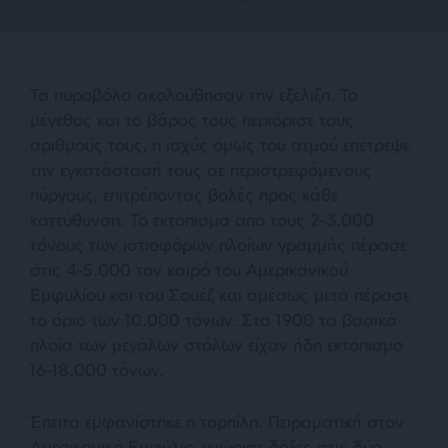
Τα πυροβόλα ακολούθησαν την εξέλιξη. Το
μέγεθος και το βάρος τους περιόρισε τους
αριθμούς τους, η ισχύς όμως του ατμού επέτρεψε
την εγκατάστασή τους σε περιστρεφόμενους
πύργους, επιτρέποντας βολές προς κάθε
κατεύθυνση. Το εκτόπισμα από τους 2-3.000
τόνους των ιστιοφόρων πλοίων γραμμής πέρασε
στις 4-5.000 τον καιρό του Αμερικανικού
Εμφυλίου και του Σουέζ και αμέσως μετά πέρασε
το όριο των 10.000 τόνων. Στα 1900 τα βασικά
πλοία των μεγάλων στόλων είχαν ήδη εκτόπισμα
16-18.000 τόνων.
Έπειτα εμφανίστηκε η τορπίλη. Πειραματική στον
Αμερικανικό Εμφύλιο, γνώρισε δόξες στις δύο