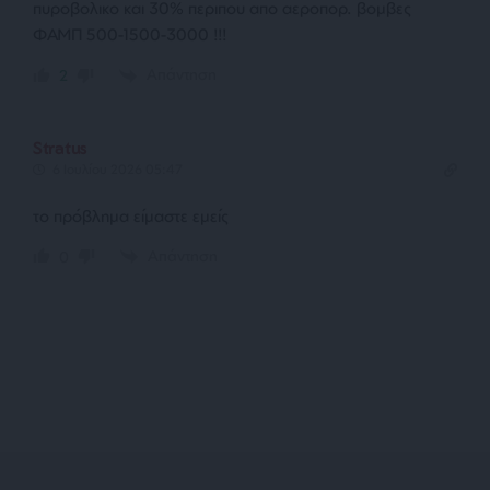
πυροβολικο και 30% περιπου απο αεροπορ. βομβες
ΦΑΜΠ 500-1500-3000 !!!
Απάντηση
2
Stratus
6 Ιουλίου 2026 05:47
το πρόβλημα είμαστε εμείς
Απάντηση
0