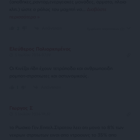
(αποθήκες,ραντάρ,ενεργειακές μονάδες, άρματα, πλοία
κλπ.) ώστε ο ρόλος του μαχητή να
…
Διαβάστε
περισσότερα »
Απάντηση
2
Εμφάνιση απαντήσεων
(2)
Ελεύθερος Πολιορκημένος
5 Ιουλίου 2026 07:19
Οι Κινέζοι ήδη έχουν τετράποδα και ανθρωποειδη
ρομποτ-στρατιωτες και αστυνομικούς.
Απάντηση
1
Γιωργος Σ
5 Ιουλίου 2026 19:32
το Ρωσικο Γεν.Επιτελ.Στρατου λεει οτι μονο το 8% των
νεκρων στρτιωτων ειναι απο ντροουνς το 35% απο