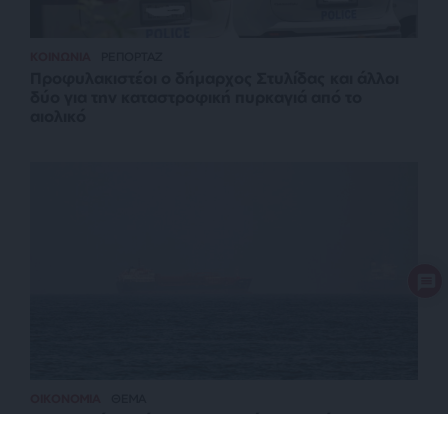
ΚΟΙΝΩΝΙΑ
ΡΕΠΟΡΤΑΖ
Προφυλακιστέοι ο δήμαρχος Στυλίδας και άλλοι
δύο για την καταστροφική πυρκαγιά από το
αιολικό
ΟΙΚΟΝΟΜΙΑ
ΘΕΜΑ
Η επιβολή διοδίων στο Ορμούζ θα ανοίξει την
όρεξη και για άλλα Στενά