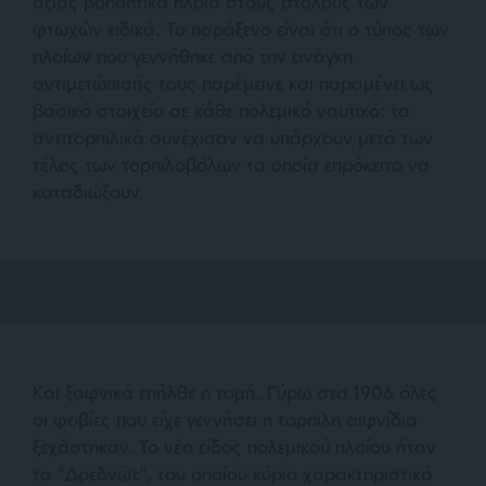
αξίας βοηθητικά πλοία στους στόλους των
φτωχών ειδικά. Το παράξενο είναι ότι ο τύπος των
πλοίων που γεννήθηκε από την ανάγκη
αντιμετώπισής τους παρέμεινε και παραμένει ως
βασικό στοιχείο σε κάθε πολεμικό ναυτικό: τα
αντιτορπιλικά συνέχισαν να υπάρχουν μετά των
τέλος των τορπιλοβόλων τα οποία επρόκειτο να
καταδιώξουν.
Και ξαφνικά επήλθε η τομή. Γύρω στα 1906 όλες
οι φοβίες που είχε γεννήσει η τορπίλη αιφνίδια
ξεχάστηκαν. Το νέο είδος πολεμικού πλοίου ήταν
το “Δρεδνώτ”, του οποίου κύριο χαρακτηριστικό