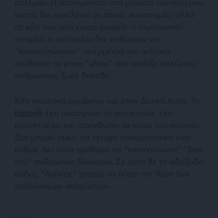
πολέμου. Η στασιμότητα στα μέτωπα του πολέμου
αυτού δεν οφείλεται σε όποιες καινοτομίες αλλά
σε κάτι που από καιρό γνωρίζει η στρατιωτική
ιστορία: οι αντίπαλοι δεν επιθυμούν να
“καταναλώσουν” -υπέρμετρα και πολιτικά
επώδυνα- το μόνο “υλικό” που κερδίζει πολέμους:
ανθρώπινες ζωές δηλαδή.
Κάτι ανάλογο συμβαίνει και στην Δυτική Ασία. Το
Ισραήλ
έχει προσφύγει σε γενοκτονία, έχει
καταστρέψει και ισοπεδώσει το γύρω του σύμπαν.
Δεν μπορεί όμως να πετύχει αποφασιστική νίκη
καθώς δεν είναι πρόθυμο να “καταναλώσει” “δικό
του” ανθρώπινο δυναμικό. Σε αυτό δε το αδιέξοδο
ουδείς “δρόνος” μπορεί να πάρει την θέση των
αναλώσιμων πολεμιστών.