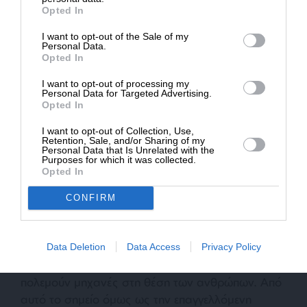
επανδρωμένα”. Οι οβίδες του πυροβολικού, οι
Opted In
ρουκέτες, οι βόμβες των αεροπλάνων, οι
I want to opt-out of the Sale of my
πύραυλοι, είναι προφανώς τα εργαλεία του
ΔΩΡΕΑ
Personal Data.
ολέθρου στην περίπτωση αυτή. Σε τελευταία δε
Opted In
* Ελάχιστη συνεισφορά 5€
ανάλυση οι πόλεμοι εξακολουθούν να μετριόνται
I want to opt-out of processing my
με “σημαίες στο έδαφος”, με παρουσία
Personal Data for Targeted Advertising.
Opted In
στρατιωτών δηλαδή. Την επιτυχία, τη νίκη την
ορίζει η παρουσία ανθρώπων, όχι μηχανών.
I want to opt-out of Collection, Use,
Retention, Sale, and/or Sharing of my
Personal Data that Is Unrelated with the
Purposes for which it was collected.
Opted In
Υπερκατανάλωση “δρόνων”
Ο ενθουσιασμός της πολιτικής και στρατιωτικής
CONFIRM
ηγεσίας του ημέτερου υπουργείου Άμυνας ως
προς τη “νέα μορφή του πολέμου” βρίσκεται
μέσα στο πνεύμα των καιρών. Σε γερασμένες
Data Deletion
Data Access
Privacy Policy
κοινωνίες είναι οπωσδήποτε γοητευτική η ιδέα να
πολεμούν μηχανές στη θέση των ανθρώπων. Από
αυτό το σημείο όμως ως την επαγγελλόμενη