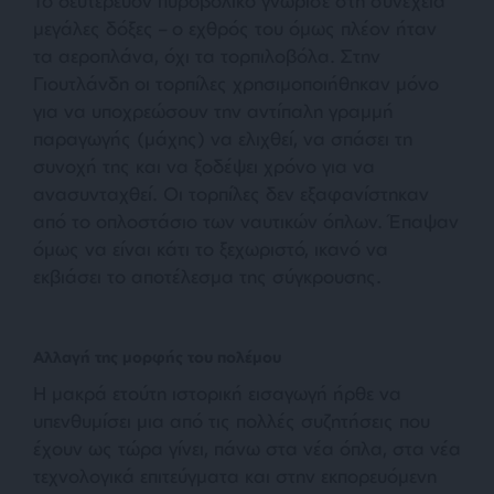
Το δευτερεύον πυροβολικό γνώρισε στη συνέχεια
μεγάλες δόξες – ο εχθρός του όμως πλέον ήταν
τα αεροπλάνα, όχι τα τορπιλοβόλα. Στην
Γιουτλάνδη οι τορπίλες χρησιμοποιήθηκαν μόνο
για να υποχρεώσουν την αντίπαλη γραμμή
παραγωγής (μάχης) να ελιχθεί, να σπάσει τη
συνοχή της και να ξοδέψει χρόνο για να
ανασυνταχθεί. Οι τορπίλες δεν εξαφανίστηκαν
από το οπλοστάσιο των ναυτικών όπλων. Έπαψαν
όμως να είναι κάτι το ξεχωριστό, ικανό να
εκβιάσει το αποτέλεσμα της σύγκρουσης.
Αλλαγή της μορφής του πολέμου
Η μακρά ετούτη ιστορική εισαγωγή ήρθε να
υπενθυμίσει μια από τις πολλές συζητήσεις που
έχουν ως τώρα γίνει, πάνω στα νέα όπλα, στα νέα
τεχνολογικά επιτεύγματα και στην εκπορευόμενη