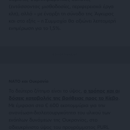
(εντάσσοντας μισθοδοσίες, περιφερειακά έργα
κλπ), αλλά – με έναρξη τη σύνοδο της Άγκυρας
και στο εξής – η Συμμαχία θα αξιώνει λεπτομερή
ενημέρωση για το 1,5%.
ΝΑΤΟ και Ουκρανία
Το δεύτερο ζήτημα είναι το ύψος,
ο τρόπος και οι
δόσεις καταβολής της βοήθειας προς το Κίεβο
.
Με έμφαση στα € 600 εκατομμύρια για την
ανανέωση-διαλειτουργικότητα του υλικού των
ενόπλων δυνάμεων της Ουκρανίας, στο
αδιευκρίνιστο ύψος του προγράμματος PURL