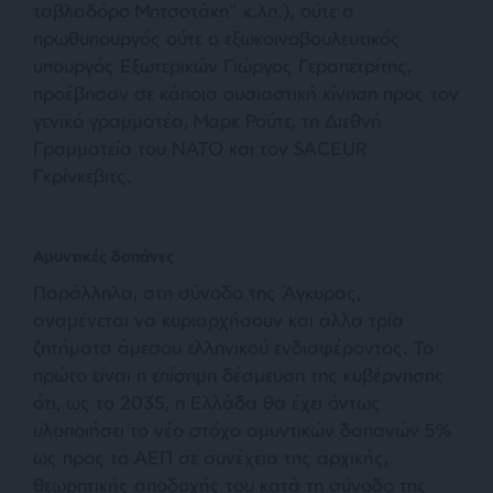
ταβλαδόρο Μητσοτάκη” κ.λπ.), ούτε ο
πρωθυπουργός ούτε ο εξωκοινοβουλευτικός
υπουργός Εξωτερικών Γιώργος Γεραπετρίτης,
προέβησαν σε κάποια ουσιαστική κίνηση προς τον
γενικό γραμματέα, Μαρκ Ρούτε, τη Διεθνή
Γραμματεία του ΝΑΤΟ και τον SACEUR
Γκρίνκεβιτς.
Αμυντικές δαπάνες
Παράλληλα, στη σύνοδο της Άγκυρας,
αναμένεται να κυριαρχήσουν και άλλα τρία
ζητήματα άμεσου ελληνικού ενδιαφέροντος. Το
πρώτο είναι η επίσημη δέσμευση της κυβέρνησης
ότι, ως το 2035, η Ελλάδα θα έχει όντως
υλοποιήσει το νέο στόχο αμυντικών δαπανών 5%
ως προς το ΑΕΠ σε συνέχεια της αρχικής,
θεωρητικής αποδοχής του κατά τη σύνοδο της