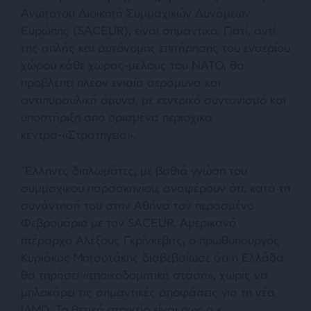
Ανώτατου Διοικητή Συμμαχικών Δυνάμεων
Ευρώπης (SACEUR), είναι σημαντικό. Γιατί, αντί
της απλής και αυτόνομης επιτήρησης του εναερίου
χώρου κάθε χώρας-μέλους του ΝΑΤΟ, θα
προβλέπει πλέον ενιαία αεράμυνα και
αντιπυραυλική άμυνα, με κεντρικό συντονισμό και
υποστήριξη από ορισμένα περιοχικά
κέντρα-«Στρατηγεία».
‘Έλληνες διπλωμάτες, με βαθιά γνώση του
συμμαχικού παρασκηνίου, αναφέρουν ότι, κατά τη
συνάντησή του στην Αθήνα τον περασμένο
Φεβρουάριο με τον SACEUR, Αμερικανό
πτέραρχο Αλέξους Γκρίνκεβιτς, ο πρωθυπουργός
Κυριάκος Μητσοτάκης διαβεβαίωσε ότι η Ελλάδα
θα τηρήσει «εποικοδομητική στάση», χωρίς να
μπλοκάρει τις σημαντικές αποφάσεις για τη νέα
IAMD. Το θετικό στοιχείο είναι πως ο κ.