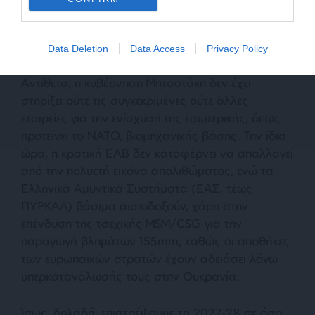
Data Deletion
Data Access
Privacy Policy
Αντίθετα, η κυβέρνηση Μητσοτάκη δεν έχει
στηρίξει ούτε τις συγκεκριμένες ούτε άλλες
εταιρείες για την ενίσχυση της εσωτερικής, όπως
προτείνει το ΝΑΤΟ, βιομηχανικής βάσης. Την ίδια
ώρα, η κρατική ΕΑΒ δεν καταφέρνει να απαλλαγεί
από την πολυετή εικόνα απολιθώματος, ενώ τα
Ελληνικά Αμυντικά Συστήματα (ΕΑΣ, τέως
ΠΥΡΚΑΛ) βάσιμα αισιοδοξούν, χάρη στην
επένδυση της τσεχικής MSM/CSG για την
παραγωγή βλημάτων 155mm, καθώς οι αποθήκες
των ευρωπαϊκών στρατών έχουν αδειάσει λόγω
υπερκατανάλωσής τους στην Ουκρανία.
Ίσως, δηλαδή, επιστρέψουμε το 2027-28 σε όσα