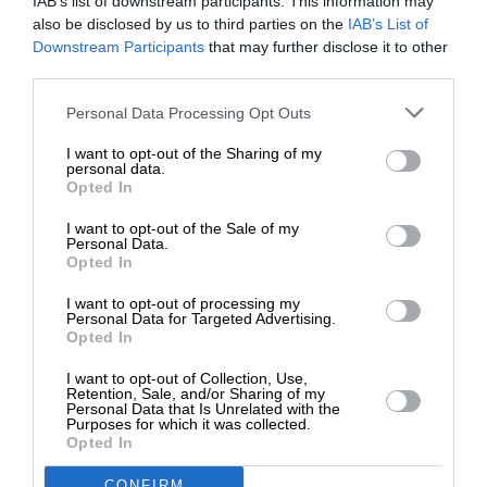
Σε μέρος της εγχώριας κοινής γνώμης και της
IAB’s list of downstream participants. This information may
also be disclosed by us to third parties on the
IAB’s List of
επιχειρηματικής κοινότητας επικρατούν η μέγιστη
ΕΝΙΣΧΥΣΤΕ ΤΟ
Downstream Participants
that may further disclose it to other
πλάνη και ο διάχυτος ενθουσιασμός ότι η Ελλάδα
third parties.
βρίσκεται πια στο επίκεντρο της ευρωπαϊκής – αν
Στηρίξτε με τη χορηγία σας για να
όχι και της διεθνούς – αμυντικής βιομηχανίας με
Personal Data Processing Opt Outs
επιβιώσει η Αδέσμευτη
άμεσο θετικό αντίκτυπο στις ημέτερες Ένοπλες
I want to opt-out of the Sharing of my
Δημοσιογραφία του SLpress.gr.
Δυνάμεις.
personal data.
Opted In
Ωστόσο, χωρίς εξειδικευμένες γνώσεις, αρκεί η
I want to opt-out of the Sale of my
ΔΩΡΕΑ
Personal Data.
ανάγνωση των ανακοινώσεων για να διαπιστωθεί
Opted In
ότι οι ελληνικοί όμιλοι στέκονται ισχυροί, κυρίως,
* Ελάχιστη συνεισφορά 5€
στο εξωτερικό (π.χ. οι σαφείς συνεργασίες της
I want to opt-out of processing my
Personal Data for Targeted Advertising.
METLEN με τις KNDS και Naval Group, η ασαφής
Opted In
ακόμα συμπόρευση της ΓΕΚ-ΤΕΡΝΑ με τη
I want to opt-out of Collection, Use,
Rheinmetall και οι επικερδείς εξαγωγές των
Retention, Sale, and/or Sharing of my
Personal Data that Is Unrelated with the
EFA/Theon σε πολλές χώρες).
Purposes for which it was collected.
Opted In
CONFIRM