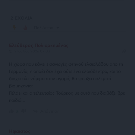
2
ΣΧΟΛΙΑ
Παλιότερα
Ελεύθερος Πολιορκημένος
2 Ιουλίου 2026 07:03
Η χώρα που κάνει εισαγωγές φτηνού ελαιολάδου απο τη
Γερμανία, η οποία δεν έχει ούτε ένα ελαιόδεντρο, και το
διοχετεύει νόμιμα στην αγορά, θα φτιάξει πολεμική
βιομηχανία;
Γελάει και ο τελευταίος Τούρκος με αυτά που διαβάζει βρε
παιδιά!..
Απάντηση
5
Ηφαιστος