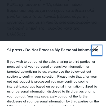
PURL, όχι μόνον οι ΗΠΑ, αλλά και πολλοί
Ευρωπαίοι σύμμαχοι που έχουν καταθέσει πολύ
μεγάλα ποσά (σ.σ.: λογικό, βέβαια, λόγω της
εγγύτητάς τους με τη Ρωσία, ενώ αδιαφορούν για
τη διαρκή απειλή της Τουρκίας κατά της
Ελλάδας).
SLpress -
Do Not Process My Personal Information
Αμυντική βιομηχανία και εξοπλιστικά
Το τρίτο κεφαλαιώδες θέμα ελληνικού
If you wish to opt-out of the sale, sharing to third parties, or
ενδιαφέροντος είναι η έναρξη της αξιολόγησης, εκ
processing of your personal or sensitive information for
μέρους των αρμόδιων οργάνων του
ΝΑΤΟ
, της
targeted advertising by us, please use the below opt-out
εθνικής αμυντικής παραγωγής, της διεύρυνσης
section to confirm your selection. Please note that after your
opt-out request is processed you may continue seeing
της βιομηχανικής βάσης και της επιτάχυνσης στη
interest-based ads based on personal information utilized by
λήψη αποφάσεων και στην υλοποίηση των
us or personal information disclosed to third parties prior to
εξοπλιστικών προγραμμάτων.
your opt-out. You may separately opt-out of the further
disclosure of your personal information by third parties on the