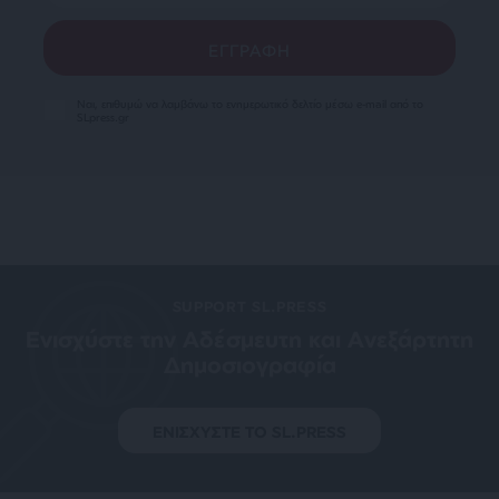
Ναι, επιθυμώ να λαμβάνω το ενημερωτικό δελτίο μέσω e-mail από το
SLpress.gr
SUPPORT SL.PRESS
Ενισχύστε την Aδέσμευτη και Aνεξάρτητη
Δημοσιογραφία
ΕΝΙΣΧΥΣΤΕ ΤΟ SL.PRESS