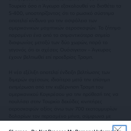
Τουρκία όσο η Άγκυρα εξακολουθεί να διαθέτει τα
S-400, υποστηρίζοντας ότι το ρωσικό σύστημα
αποτελεί κίνδυνο για την ασφάλεια των
αμερικανικών μαχητικών αεροσκαφών. Το ζήτημα
παραμένει ένα από τα σημαντικότερα σημεία
διαφωνίας μεταξύ των δύο χωρών, παρά το
γεγονός ότι οι σχέσεις Ουάσιγκτον – Άγκυρας
έχουν βελτιωθεί επί προεδρίας Τραμπ.
Η νέα εξέλιξη αποτελεί ένδειξη βελτίωσης των
διμερών σχέσεων, ιδιαίτερα μετά την επίσημη
ενημέρωση από την κυβέρνηση Τραμπ του
αμερικανικού Κογκρέσου για την πρόθεσή της να
πουλήσει στην Τουρκία δεκάδες κινητήρες
αεροσκαφών αξίας άνω των 700 εκατομμυρίων
δολαρίων τον περασμένο μήνα, σύμφωνα με
αντίγραφο της επίσημης κοινοποίησης που είδε το
Reuters. Το ζήτημα των F-35, των S-400 και η