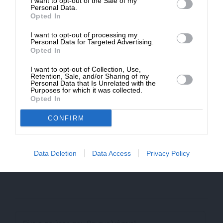
I want to opt-out of the Sale of my
ΔΩΡΕΑ
Personal Data.
Opted In
Απαγορεύεται η αναδημοσίευση του άρθρου από άλλες
* Ελάχιστη συνεισφορά 5€
ιστοσελίδες χωρίς άδεια του SLpress.gr. Επιτρέπεται η
I want to opt-out of processing my
αναδημοσίευση των 2-3 πρώτων παραγράφων με την
Personal Data for Targeted Advertising.
προσθήκη ενεργού link για την ανάγνωση της συνέχειας
Opted In
στο SLpress.gr. Οι παραβάτες θα αντιμετωπίσουν νομικά
μέτρα.
I want to opt-out of Collection, Use,
Retention, Sale, and/or Sharing of my
Personal Data that Is Unrelated with the
Purposes for which it was collected.
Opted In
Ακολουθήστε το
SLpress.gr στο Google News
και μείνετε
ενημερωμένοι
CONFIRM
Kαταθέστε το σχολιό σας. Eνημερώνουμε ότι τα
Data Deletion
Data Access
Privacy Policy
υβριστικά σχόλια θα διαγράφονται.