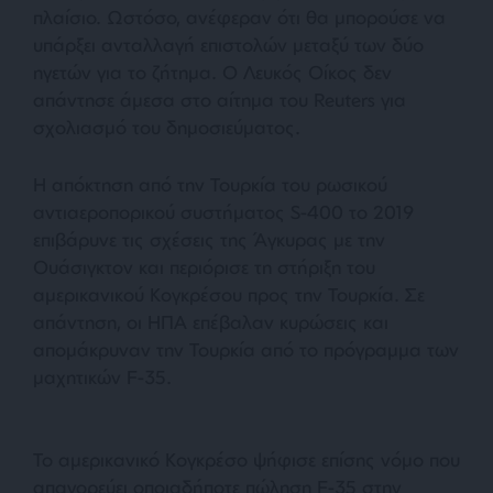
πλαίσιο. Ωστόσο, ανέφεραν ότι θα μπορούσε να
υπάρξει ανταλλαγή επιστολών μεταξύ των δύο
ηγετών για το ζήτημα. Ο Λευκός Οίκος δεν
απάντησε άμεσα στο αίτημα του Reuters για
σχολιασμό του δημοσιεύματος.
Η απόκτηση από την Τουρκία του ρωσικού
αντιαεροπορικού συστήματος S-400 το 2019
επιβάρυνε τις σχέσεις της Άγκυρας με την
Ουάσιγκτον και περιόρισε τη στήριξη του
αμερικανικού Κογκρέσου προς την Τουρκία. Σε
απάντηση, οι ΗΠΑ επέβαλαν κυρώσεις και
απομάκρυναν την Τουρκία από το πρόγραμμα των
μαχητικών F-35.
Το αμερικανικό Κογκρέσο ψήφισε επίσης νόμο που
απαγορεύει οποιαδήποτε πώληση F-35 στην