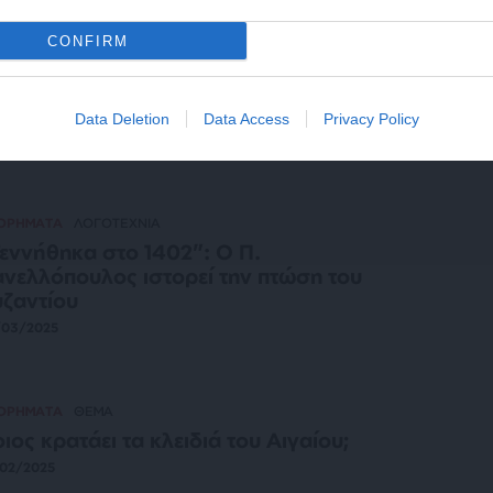
ΕΣ
ΘΕΜΑ
CONFIRM
 όραμα του Ίωνα Δραγούμη για την
θημερινότητα των Ελλήνων
/05/2025
Data Deletion
Data Access
Privacy Policy
ΤΟΡΗΜΑΤΑ
ΛΟΓΟΤΕΧΝΙΑ
εννήθηκα στο 1402”: Ο Π.
νελλόπουλος ιστορεί την πτώση του
ζαντίου
/03/2025
ΤΟΡΗΜΑΤΑ
ΘΕΜΑ
ιος κρατάει τα κλειδιά του Αιγαίου;
02/2025