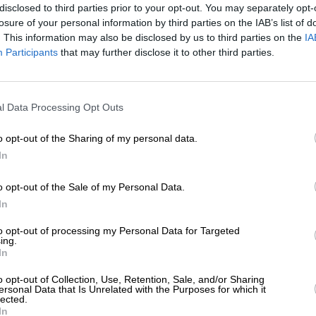
disclosed to third parties prior to your opt-out. You may separately opt-
/05/2025
losure of your personal information by third parties on the IAB’s list of
. This information may also be disclosed by us to third parties on the
IA
Participants
that may further disclose it to other third parties.
ΕΝΙΣΧΥΣΤΕ ΤΟ
ΕΣ
ΘΕΜΑ
l Data Processing Opt Outs
ορούν και θέλουν οι απόγονοι του
Στηρίξτε με τη χορηγία σας για να επιβιώσει
υσσέα να γίνουν Ελβετοί;
η Αδέσμευτη Δημοσιογραφία του
o opt-out of the Sharing of my personal data.
/05/2025
SLpress.gr.
In
o opt-out of the Sale of my Personal Data.
ΔΩΡΕΑ
In
ΤΟΡΗΜΑΤΑ
ΘΕΜΑ
* Ελάχιστη συνεισφορά 5€
to opt-out of processing my Personal Data for Targeted
ρβίσηδες και Τουρκομάνοι – Πως
ing.
τουρκίστηκε η Μικρά Ασία
In
05/2025
o opt-out of Collection, Use, Retention, Sale, and/or Sharing
ersonal Data that Is Unrelated with the Purposes for which it
lected.
In