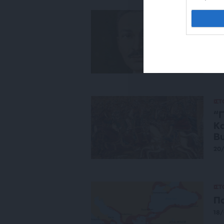
ΙΔΕ
Το
κα
09
ΙΣ
“Γ
Κα
Βυ
20
ΙΣ
Πο
18/