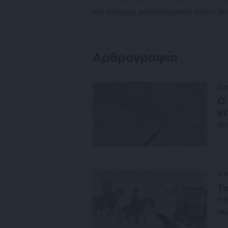
και κάτοχος μεταπτυχιακού τίτλου Β
Αρθρογραφία
ΙΣ
Ο 
γε
20/
ΙΣ
Το
– 
06/