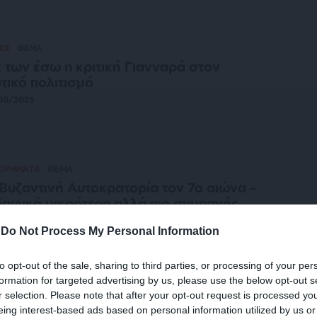
ΕΣ
ΘΕΜΑ
 των έσω η κριτική Γιανναρά στον
τικό πολιτισμό
10/2025
ΤΟΡΗΜΑΤΑ
ΘΕΜΑ
Βυζαντινή Αυτοκρατορία τον 7ο αιώνα –
αφικά μικρότερη αλλά πιο συμπαγής
/09/2025
-
Do Not Process My Personal Information
to opt-out of the sale, sharing to third parties, or processing of your per
formation for targeted advertising by us, please use the below opt-out s
ΕΣ
ΓΝΩΜΗ
r selection. Please note that after your opt-out request is processed y
 Μονή του Σινά και τα μάτια μας!
eing interest-based ads based on personal information utilized by us or