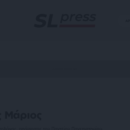
Α
 Μάριος
ολόγος, απόφοιτος του Παντείου Πανεπιστημίου,