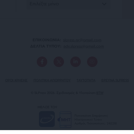
ΕΠΙΚΟΙΝΩΝΙA:
slpress.gr@gmail.com
ΔΕΛΤΙΑ ΤΥΠΟΥ:
adv.slpress@gmail.com
ΟΡΟΙ ΧΡΗΣΗΣ
ΠΟΛΙΤΙΚΗ ΑΠΟΡΡΗΤΟΥ
TAYTOTHTA
ΕΡΕΥΝΑ SLPRESS
© SLPress 2026. Σχεδιασμός & Υλοποίηση
BTW
ΜΕΛΟΣ ΤΟΥ
Πιστοποίηση Επιχείρησης
Ηλεκτρονικού Τύπου
Αριθμός Πιστοποίησης: 242218