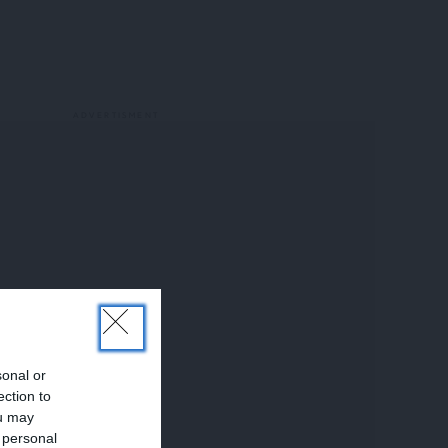
sonal or
ection to
ou may
 personal