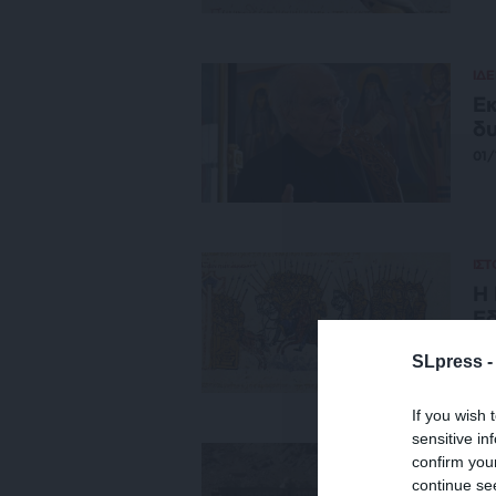
ΙΔΕ
Εκ
δυ
01/
ΙΣ
Η 
Εδ
25
SLpress 
If you wish 
sensitive in
ΙΔΕ
confirm you
Τη
continue se