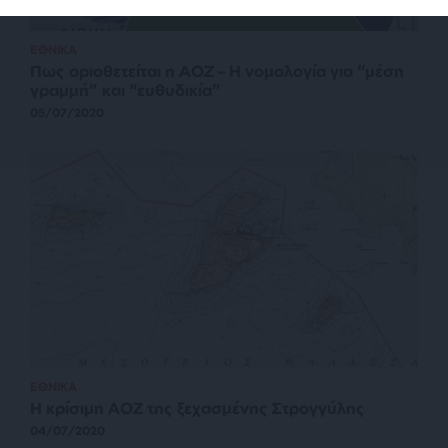
ΕΘΝΙΚΑ
Πως οριοθετείται η ΑΟΖ – Η νομολογία για “μέση
γραμμή” και “ευθυδικία”
05/07/2020
ΕΘΝΙΚΑ
Η κρίσιμη ΑΟΖ της ξεχασμένης Στρογγύλης
04/07/2020