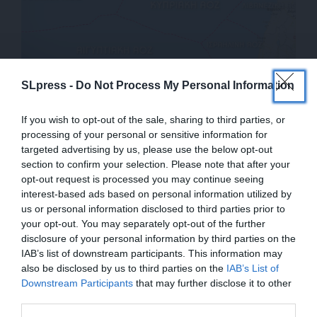
SLpress -
Do Not Process My Personal Information
ΕΘΝΙΚΑ
Διαπραγμάτευση για μοιρασιά της ελληνικής ΑΟΖ
If you wish to opt-out of the sale, sharing to third parties, or
– Μαζί με τη Μέρκελ και ο Τραμπ
processing of your personal or sensitive information for
01/08/2020
targeted advertising by us, please use the below opt-out
section to confirm your selection. Please note that after your
opt-out request is processed you may continue seeing
interest-based ads based on personal information utilized by
us or personal information disclosed to third parties prior to
your opt-out. You may separately opt-out of the further
disclosure of your personal information by third parties on the
IAB’s list of downstream participants. This information may
also be disclosed by us to third parties on the
IAB’s List of
ΕΝΙΣΧΥΣΤΕ ΤΟ
Downstream Participants
that may further disclose it to other
third parties.