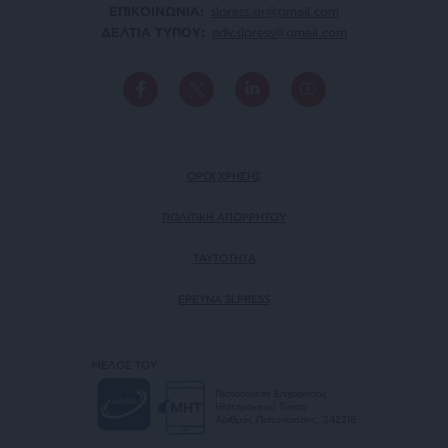
ΕΠΙΚΟΙΝΩΝΙA:
slpress.gr@gmail.com
ΔΕΛΤΙΑ ΤΥΠΟΥ:
adv.slpress@gmail.com
ΟΡΟΙ ΧΡΗΣΗΣ
ΠΟΛΙΤΙΚΗ ΑΠΟΡΡΗΤΟΥ
TAYTOTHTA
ΕΡΕΥΝΑ SLPRESS
ΜΕΛΟΣ ΤΟΥ
Πιστοποίηση Επιχείρησης
Ηλεκτρονικού Τύπου
Αριθμός Πιστοποίησης: 242218