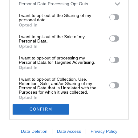
Στηρίξτε με τη χορηγία σας για να
Personal Data Processing Opt Outs
επιβιώσει η Αδέσμευτη
I want to opt-out of the Sharing of my
Δημοσιογραφία του SLpress.gr.
personal data.
Opted In
I want to opt-out of the Sale of my
ΔΩΡΕΑ
Personal Data.
Opted In
ΕΘΝΙΚΑ
* Ελάχιστη συνεισφορά 5€
Με πλάτες Τραμπ και όχημα το μνημόνιο ο
I want to opt-out of processing my
Ερντογάν στήνει κρίση για το φθινόπωρο
Personal Data for Targeted Advertising.
Opted In
14/07/2020
I want to opt-out of Collection, Use,
Retention, Sale, and/or Sharing of my
Personal Data that Is Unrelated with the
Purposes for which it was collected.
Opted In
CONFIRM
Data Deletion
Data Access
Privacy Policy