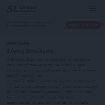
MENU
Αδέσμευτη Δημοσιογραφία χωρίς τη
ΕΝΙΣΧΥΣΤΕ ΤΟ SLpress
δική σας χορηγία είναι αδύνατη.
ΑΡΘΡΟΓΡΑΦΟΙ
Σύρος Βασίλειος
Ο Βασίλειος Σύρος είναι ακαδημαϊκός με έμφαση στη
συγκριτική εξέταση των μεσαιωνικών και
πρώιμων
νεότερων χριστιανικών, ισλαμικών, εβραϊκών και ινδικών
παραδόσεων πολιτικής και
στρατηγικής
σκέψης και
πολιτικής τέχνης. Οι συνεργασίες
του εκτείνονται σε ιδρύματα όπως το
Κέντρο Στρατιωτικής
Ιστορίας και Μελετών Συγκρούσεων
στο
United Service
Institution of India (USI), το παλαιότερο και
σημαντικότερο τριμερές think tank της Νότιας Ασίας