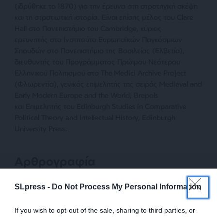
(ιδρύθηκε το 1870) για την έρευνα στη στρατηγική σκέψη
και τη στρατιωτική ιστορία. Είναι επίσης μέλος του Clare
Hall στο Πανεπιστήμιο του Cambridge, κύριος
ερευνητής
στο
Ινστιτούτο Ευρωπαϊκών Παγκόσμιων
Σπουδών στο Πανεπιστήμιο της Βασιλείας (Ελβετία),
διευθυντής του Προγράμματος Πρώιμου Νεότερου
Ελληνικού Πολιτισμού στο The Medici Archive Project
(Φλωρεντία), γενικός επιμελητής της σειράς Medieval and
Early Modern Europe and the World, Brepols
και Επιμελητής του Edinburgh Studies in Comparative
Political Theory and Intellectual History, Edinburgh
University Press.
Αρθρογραφία
SLpress -
Do Not Process My Personal Information
If you wish to opt-out of the sale, sharing to third parties, or