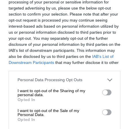
processing of your personal or sensitive information for
targeted advertising by us, please use the below opt-out
section to confirm your selection. Please note that after your
opt-out request is processed you may continue seeing
interest-based ads based on personal information utilized by
us or personal information disclosed to third parties prior to
your opt-out. You may separately opt-out of the further
disclosure of your personal information by third parties on the
ΕΘΝΙΚΑ
ΑΝΑΛΥΣΗ
IAB’s list of downstream participants. This information may
Η Ινδία δεν κείται μακράν – Η επίσκεψη
also be disclosed by us to third parties on the
IAB’s List of
Χριστοδουλίδη και οι σχέσεις με το Νέο Δελχί
ΕΝΙΣΧΥΣΤΕ ΤΟ
Downstream Participants
that may further disclose it to other
28/05/2026
third parties.
Στηρίξτε με τη χορηγία σας για να
Personal Data Processing Opt Outs
επιβιώσει η Αδέσμευτη
I want to opt-out of the Sharing of my
Δημοσιογραφία του SLpress.gr.
personal data.
Opted In
I want to opt-out of the Sale of my
ΔΩΡΕΑ
Personal Data.
Opted In
* Ελάχιστη συνεισφορά 5€