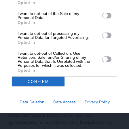
Opted In
Σαουδάραβες.
Υπήρξαν οι χρηματοδότες όλων
των εξτρεμιστικών
τζιχαντιστικών
οργανώσεων
I want to opt-out of the Sale of my
ΔΩΡΕΑ
Personal Data.
της νεότερης ιστορίας. Στρέφονται κατά των
Opted In
* Ελάχιστη συνεισφορά 5€
φανατικών
μόνο όταν απειλούν την εξουσία
I want to opt-out of processing my
τους,
όπως είχε γίνει με την περίπτωση του
Personal Data for Targeted Advertising.
Σαουδάραβα πολυεκατομμυριούχου
Οσάμα Μπιν
Opted In
Λάντεν.
I want to opt-out of Collection, Use,
Retention, Sale, and/or Sharing of my
Personal Data that Is Unrelated with the
Στην κρίση της Συρίας οι Σαουδάραβες μαζί με
Purposes for which it was collected.
Opted In
την
Τουρκία
και το
Κατάρ
συνέβαλαν στην
δημιουργία των
τζιχαντιστών.
Κύριος εχθρός
CONFIRM
τους ήταν το
κοσμικό καθεστώς του Άσαντ
(για
το οποίο έλεγαν ότι μετράει ημέρες) και οι
σιϊτες
σύμμαχοι του. Πριν ο τρόμος φτάσει στις
Data Deletion
Data Access
Privacy Policy
ευρωπαϊκές μεγαλουπόλεις οι τζιχαντιστές
έσφαζαν χωρίς έλεος
εκτός από τους
χριστιανούς,
τους
Γεζίντι,
τους
Κούρδους
και