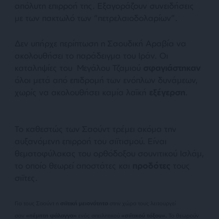
απόλυτη επιρροή της. Εξαγοράζουν συνειδήσεις
με των πακτωλό των “πετρελαιοδολαρίων”.
Δεν υπήρχε περίπτωση η Σαουδική Αραβία να
ακολουθήσει το παράδειγμα του Ιράν. Οι
καταληψίες του Μεγάλου Τζαμιού
σφαγιάστηκαν
όλοι μετά από επιδρομή των ενόπλων δυνάμεων,
χωρίς να ακολουθήσει καμία λαϊκή
εξέγερση
.
Το καθεστώς των Σαούντ τρέμει ακόμα την
αυξανόμενη επιρροή του σιϊτισμού. Είναι
θεματοφύλακας του ορθόδοξου σουνιτικού Ισλάμ,
το οποίο θεωρεί αποστάτες και
προδότες
τους
σιϊτες.
Για τους Σαούντ η
σιϊτική μειονότητα
στην χώρα τους λειτουργεί
σαν
«πέμπτη φάλαγγα»
ενός απειλητικού
«σιϊτικού τόξου».
Το θεωρούν