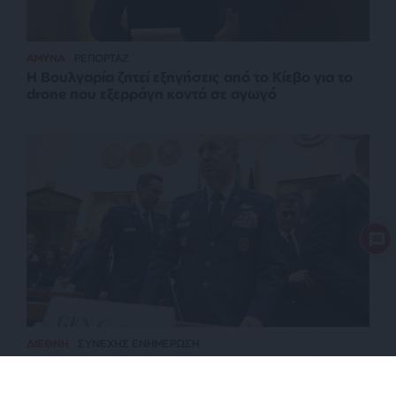
ΑΜΥΝΑ
ΡΕΠΟΡΤΑΖ
Η Βουλγαρία ζητεί εξηγήσεις από το Κίεβο για το
drone που εξερράγη κοντά σε αγωγό
ΔΙΕΘΝΗ
ΣΥΝΕΧΗΣ ΕΝΗΜΕΡΩΣΗ
Οι όροι του Ιράν για το άνοιγμα του Ορμούζ – Τι
φοβάται ο Αμερικανός ΑΓΕΕΘΑ