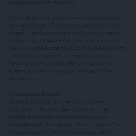
μικρεμπόρους των παζαριών.
Η διαφθορά, η φτώχεια και η στυγνή καταστολή
του καθεστώτος οδήγησαν τον ιρανικό λαό στα
τζαμιά
, όπου δεν υπήρχε ο φόβος της μυστικής
αστυνομίας. Οι Ιρανοί άκουγαν μαγεμένοι στα
τζαμιά τα
κηρύγματα
του εξόριστου
Χομεϊνί
κατά
του Σάχη από
κασέτες
που κυκλοφορούσαν
λαθραία σε όλο το Ιράν. Οι πραιτωριανοί του
καθεστώτος δεν κατάφεραν να σώσουν τον
θρόνο του.
Η οικογένεια Σαούντ
Αντίθετα με τον Σάχη η οικογένεια Σαούντ
κυβερνάει το Βασίλειο βασιζόμενη στην πιο
ακραία
εκδοχή του
σουνιτικού
Ισλάμ, τον
ουαχαβιτισμό
. Έχει ιδρύσει τζαμιά, μεντρεσέδες,
ισλαμικές σχολές σε όλον τον κόσμο υπό την