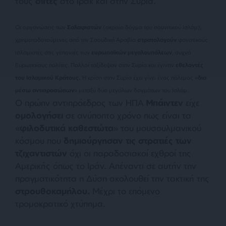
τους
σιϊτες
στο Ιράκ και στην Συρία.
Οι οργανώσεις των
Σαλαφιστών
(ακραίο δόγμα του σουνιτικού Ισλάμ),
χρηματοδοτούμενες από την Σαουδική Αραβία
στρατολογούν
φανατικούς
ισλαμιστές στις γειτονιές των
ευρωπαϊκών μεγαλουπόλεων
, συχνά
Ευρωπαίους πολίτες. Πολλοί ταξίδεψαν στην Συρία και έγιναν
εθελοντές
του Ισλαμικού Κράτους.
Η κρίση στην Συρία έχει γίνει ένας πόλεμος «
δια
μέσω αντιπροσώπων
» μεταξύ δύο μεγάλων δογμάτων του Ισλάμ.
Ο πρώην αντιπρόεδρος των ΗΠΑ
Μπάιντεν
είχε
ομολογήσει
σε ανύποπτο χρόνο πως είναι τα
«
φιλοδυτικά καθεστώτα
» του μουσουλμανικού
κόσμου που
δημιούργησαν τις στρατιές των
τζιχαντιστών
όχι οι παραδοσιακοί εχθροί της
Αμερικής όπως το Ιράν. Απέναντι σε αυτήν την
πραγματικότητα η Δύση ακολουθεί την τακτική της
στρουθοκαμήλου.
Μέχρι το επόμενο
τρομοκρατικό χτύπημα.