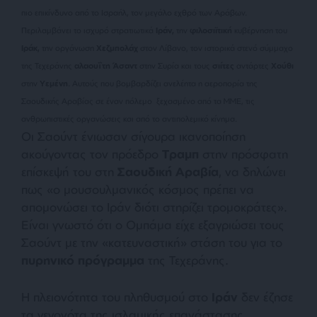
πιο επικίνδυνο από το Ισραήλ, τον μεγάλο εχθρό των Αράβων.
Περιλαμβάνει το ισχυρό στρατιωτικά
Ιράν,
την
φιλοσιϊτική
κυβέρνηση του
Ιράκ,
την οργάνωση
Χεζμπολάχ
στον Λίβανο, τον ιστορικά στενό σύμμαχο
της Τεχεράνης
αλαουΐτη Άσαντ
στην Συρία και τους
σιίτες
αντάρτες
Χούθι
στην
Υεμένη
. Αυτούς που βομβαρδίζει ανελέητα η αεροπορία της
Σαουδικής Αραβίας σε έναν πόλεμο ξεχασμένο από τα ΜΜΕ, τις
ανθρωπιστικές οργανώσεις και από το αντιπολεμικό κίνημα.
Οι Σαούντ ένιωσαν σίγουρα ικανοποίηση
ακούγοντας τον πρόεδρο
Τραμπ
στην πρόσφατη
επίσκεψή του στη
Σαουδική Αραβία
, να δηλώνει
πως «
ο μουσουλμανικός κόσμος πρέπει να
απομονώσει το Ιράν διότι στηρίζει τρομοκράτες
».
Είναι γνωστό ότι ο Ομπάμα είχε εξαγριώσει τους
Σαούντ με την «κατευναστική» στάση του για το
πυρηνικό πρόγραμμα
της Τεχεράνης.
Η πλειονότητα του πληθυσμού στο
Ιράν
δεν έζησε
τα γεγονότα της ισλαμικής επανάστασης.