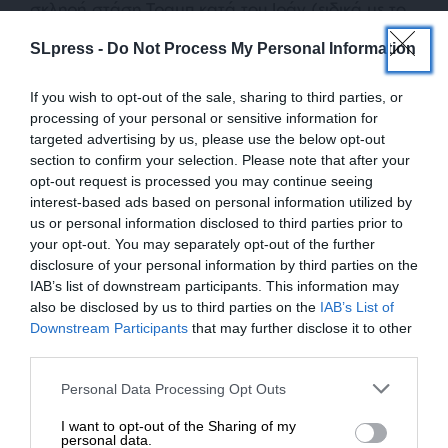
σκληρή στάση Τραμπ κατά του Ιράν (ειδικά με το
περιβόητο αντιμουσουλμανικό διάταγμα του) οι
SLpress -
Do Not Process My Personal Information
σκληροί αντιδυτικοί υποψήφιοι
ηττήθηκαν
.
If you wish to opt-out of the sale, sharing to third parties, or
processing of your personal or sensitive information for
targeted advertising by us, please use the below opt-out
section to confirm your selection. Please note that after your
opt-out request is processed you may continue seeing
interest-based ads based on personal information utilized by
us or personal information disclosed to third parties prior to
Στην Σαουδική Αραβία δεν διενεργούνται καν
your opt-out. You may separately opt-out of the further
disclosure of your personal information by third parties on the
εκλογές, όπως θύμισε στον
Τραμπ
ο Ιρανός
IAB’s list of downstream participants. This information may
υπουργός Εξωτερικών. Όσο για τα δικαιώματα
also be disclosed by us to third parties on the
IAB’s List of
των γυναικών, αυτά είναι σε πολύ χειρότερη
ΕΝΙΣΧΥΣΤΕ ΤΟ
Downstream Participants
that may further disclose it to other
κατάσταση σε σχέση με το Ιράν.
third parties.
Στηρίξτε με τη χορηγία σας για να
Personal Data Processing Opt Outs
Και στο βάθος τρομοκρατία
επιβιώσει η Αδέσμευτη
Όσον αφορά την τρομοκρατία δεν υπάρχει
I want to opt-out of the Sharing of my
Δημοσιογραφία του SLpress.gr.
personal data.
μεγαλύτερος
χορηγός
της από τους ίδιους τους