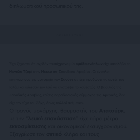
διπλωματικού προσωπικού της.
Έχει ξεχαστεί ότι σχεδόν ταυτόχρονα μία
ομάδα ενόπλων
είχε καταλάβει το
Μεγάλο Τζαμί
στην
Μέκκα
της Σαουδικής Αραβίας. Οι ένοπλοι
κατηγόρησαν την μοναρχία των
Σαούντ
ότι έχει προδώσει τις αρχές του
Ισλάμ και κάλεσαν τον λαό να ανατρέψει το καθεστώς. Ο βασιλιάς της
Σαουδικής Αραβίας, επίσης παραδοσιακός σύμμαχος της Αμερικής, δεν
είχε την τύχη του Σάχη, όπως πολλοί ανέμεναν.
Ο Ιρανός μονάρχης, θαυμαστής του
Ατατούρκ
,
με την “
λευκή επανάσταση
” είχε πάρει μέτρα
εκκοσμίκευσης
και οικονομικού εκσυγχρονισμού.
Εξαγρίωσε τον
σιιτικό
κλήρο και τους