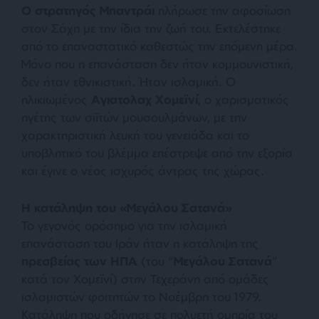
Ο στρατηγός Μπαντράι
πλήρωσε την αφοσίωση
στον Σάχη με την ίδια την ζωή του. Εκτελέστηκε
από το επαναστατικό καθεστώς την επόμενη μέρα.
Μόνο που η επανάσταση δεν ήταν κομμουνιστική,
δεν ήταν εθνικιστική. Ήταν ισλαμική. Ο
ηλικιωμένος
Αγιατολαχ Χομεϊνί
, ο χαρισματικός
ηγέτης των σιϊτών μουσουλμάνων, με την
χαρακτηριστική λευκή του γενειάδα και το
υποβλητικό του βλέμμα επέστρεψε από την εξορία
και έγινε ο νέος ισχυρός άντρας της χώρας.
Η κατάληψη του «Μεγάλου Σατανά»
Το γεγονός ορόσημο για την ισλαμική
επανάσταση του Ιράν ήταν η κατάληψη της
πρεσβείας των ΗΠΑ
(του “
Μεγάλου Σατανά
”
κατά τον Χομεϊνί) στην Τεχεράνη από ομάδες
ισλαμιστών φοιτητών το Νοέμβρη του 1979.
Κατάληψη που οδήγησε σε πολυετή ομηρία του