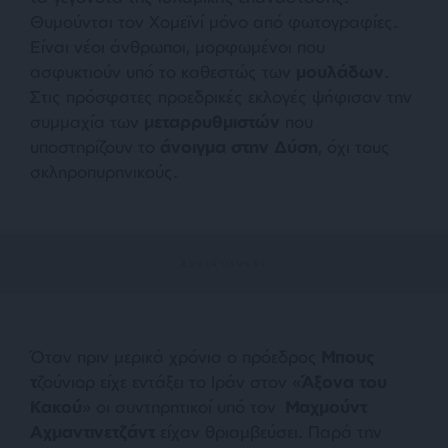
Θυμούνται τον Χομεϊνί μόνο από φωτογραφίες.
Είναι νέοι άνθρωποι, μορφωμένοι που
ασφυκτιούν υπό το καθεστώς των
μουλάδων
.
Στις πρόσφατες προεδρικές εκλογές ψήφισαν την
συμμαχία των
μεταρρυθμιστών
που
υποστηρίζουν το
άνοιγμα στην Δύση
, όχι τους
σκληροπυρηνικούς.
Όταν πριν μερικά χρόνια ο πρόεδρος
Μπους
τ
ζούνιορ είχε εντάξει το Ιράν στον «
Άξονα του
Κακού
» οι συντηρητικοί υπό τον
Μαχμούντ
Αχμαντινετζάντ
είχαν θριαμβεύσει. Παρά την