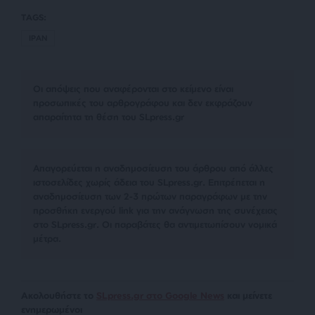
TAGS:
ΙΡΑΝ
Οι απόψεις που αναφέρονται στο κείμενο είναι
προσωπικές του αρθρογράφου και δεν εκφράζουν
απαραίτητα τη θέση του SLpress.gr
Απαγορεύεται η αναδημοσίευση του άρθρου από άλλες
ιστοσελίδες χωρίς άδεια του SLpress.gr. Επιτρέπεται η
αναδημοσίευση των 2-3 πρώτων παραγράφων με την
προσθήκη ενεργού link για την ανάγνωση της συνέχειας
στο SLpress.gr. Οι παραβάτες θα αντιμετωπίσουν νομικά
μέτρα.
Ακολουθήστε το
SLpress.gr στο Google News
και μείνετε
ενημερωμένοι