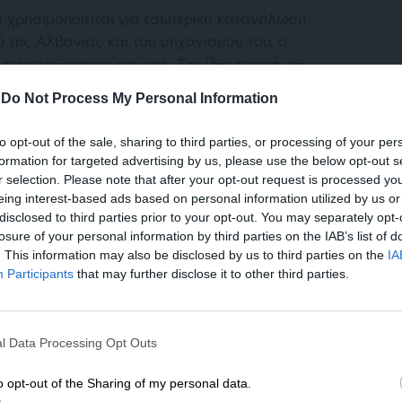
α χρησιμοποιείται για εσωτερική κατανάλωση
της Αλβανίας και του μηχανισμού του, ο
τέκεται στην χώρα μας. Την ίδια στιγμή, οι
ν τη χειρότερη κρίση των τελευταίων ετών,
-
Do Not Process My Personal Information
 με προσωπική ανάμειξη του Έντι Ράμα, του
 Χιμάρας.
to opt-out of the sale, sharing to third parties, or processing of your per
formation for targeted advertising by us, please use the below opt-out s
ρτησης του για τις πυρκαγιές Ελλάδα στην
r selection. Please note that after your opt-out request is processed y
eing interest-based ads based on personal information utilized by us or
νος»
, δημοσίευσε και ένα κείμενο, με το
disclosed to third parties prior to your opt-out. You may separately opt-
χμές, για την μη πρόσκληση του από τον
losure of your personal information by third parties on the IAB’s list of
Δείπνο στο Μέγαρο Μαξίμου προς τους ηγέτες
. This information may also be disclosed by us to third parties on the
IA
συμμετοχή της Προέδρου της Κομισιόν και του
Participants
that may further disclose it to other third parties.
ΕΝΙΣΧΥΣΤΕ ΤΟ
l Data Processing Opt Outs
Στηρίξτε με τη χορηγία σας για να επιβιώσει
α!
η Αδέσμευτη Δημοσιογραφία του
γινε γνωστό ότι με εντολή της Γενικής
o opt-out of the Sharing of my personal data.