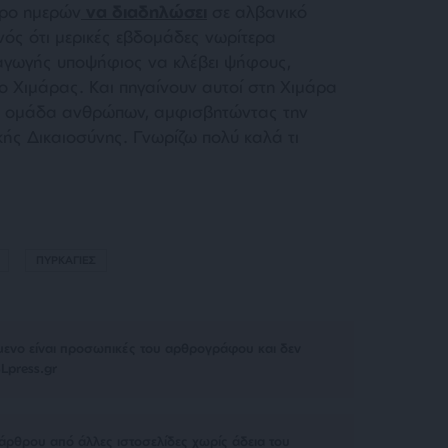
ρο ημερών
να διαδηλώσει
σε αλβανικό
ονός ότι μερικές εβδομάδες νωρίτερα
αγωγής υποψήφιος να κλέβει ψήφους,
μο Χιμάρας. Και πηγαίνουν αυτοί στη Χιμάρα
ια ομάδα ανθρώπων, αμφισβητώντας την
ής Δικαιοσύνης. Γνωρίζω πολύ καλά τι
ΠΥΡΚΑΓΙΕΣ
μενο είναι προσωπικές του αρθρογράφου και δεν
Lpress.gr
άρθρου από άλλες ιστοσελίδες χωρίς άδεια του