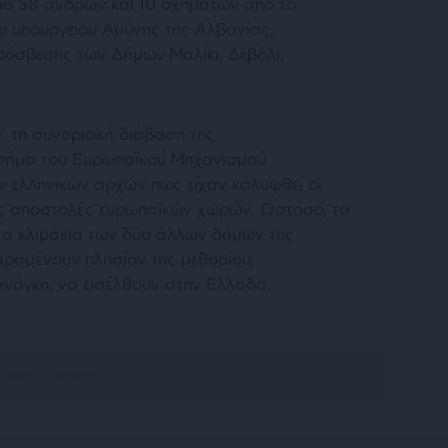
ιο 58 ανδρών και 10 οχημάτων από το
 υπουργείου Αμύνης της Αλβανίας,
ρόσβεσης των Δήμων Μαλίκι, Δεβόλι,
’ τη συνοριακή διάβαση της
σήμα του Ευρωπαϊκού Μηχανισμού
 ελληνικών αρχών πως είχαν καλυφθεί οι
ς αποστολές ευρωπαϊκών χωρών. Ωστόσο, τα
α κλιμάκια των δύο άλλων δήμων της
ραμένουν πλησίον της μεθορίου,
ανάγκη, να εισέλθουν στην Ελλάδα.