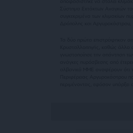
αποφασίστηκε να σταλεί κλιμάκ
Σύστημα Εκτάκτων Αναγκών του
συγκεκριμένα των κλιμακίων πυ
Δρόπολης και Αργυροκάστρου,
Τα δύο πρώτα επιστράφηκαν απ
Κρυσταλλοπηγής, καθώς άλλο 
γνωστοποίησε την απάντηση των
ανάγκες πυρόσβεσης από έτερε
αλβανικά ΜΜΕ αναφέρουν ότι τ
Περιφέρειας Αργυροκάστρου πα
περιμένοντας, εφόσον υπάρξει 