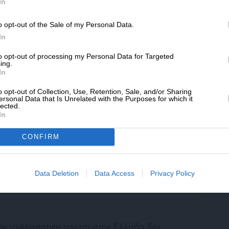
SLpress.gr.
ακισμένος Δήμαρχος Χιμάρας (κι ενώ δεν
In
αση της υπόθεσης του) μεταφέρθηκε από χώρους
o opt-out of the Sale of my Personal Data.
κού Νοσοκομείου Τιράνων, όπου κρατούνταν
ΔΩΡΕΑ
In
 Φυλακές Δυρραχίου.
* Ελάχιστη συνεισφορά 5€
to opt-out of processing my Personal Data for Targeted
ing.
έναν αυτόκλητο σύμμαχο για την υπόθεση, τον
In
ιλάνοβιτς, που σε συνέντευξη Τύπου σήμερα
o opt-out of Collection, Use, Retention, Sale, and/or Sharing
ριζόμενος μάλιστα ότι
«…γνωρίζει πολύ καλά
ersonal Data that Is Unrelated with the Purposes for which it
 του έρχεται ως συνέχεια των προηγούμενων
lected.
In
τικά με την δολοφονία του οπαδού της ΑΕΚ
κρεμπ.
CONFIRM
Data Deletion
Data Access
Privacy Policy
ον συλλογιστική του ότι στην Ελλάδα δεν