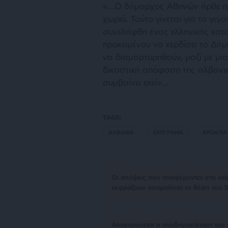
«…
Ο δήμαρχος Αθηνών ήρθε π
χωριό. Τούτο γίνεται για το γεγ
συνελήφθη ένας ελληνικής κατ
προκειμένου να κερδίσει το Δή
να διαμαρτυρηθούν, μαζί με μ
δικαστική απόφαση της αλβανικ
συμβαίνει εκεί»
…
TAGS:
ΑΛΒΑΝΙΑ
ΕΝΤΙ ΡΑΜΑ
ΚΡΟΑΤΙΑ
Οι απόψεις που αναφέρονται στο κεί
εκφράζουν απαραίτητα τη θέση του S
Απαγορεύεται η αναδημοσίευση του 