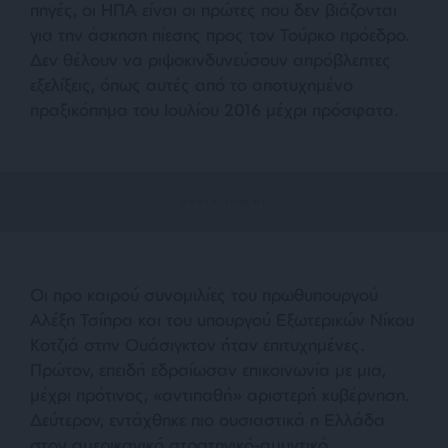
πηγές, οι ΗΠΑ είναι οι πρώτες που δεν βιάζονται
για την άσκηση πίεσης προς τον Τούρκο πρόεδρο.
Δεν θέλουν να ριψοκινδυνεύσουν απρόβλεπτες
εξελίξεις, όπως αυτές από το αποτυχημένο
πραξικόπημα του Ιουλίου 2016 μέχρι πρόσφατα.
Οι προ καιρού συνομιλίες του πρωθυπουργού
Αλέξη Τσίπρα και του υπουργού Εξωτερικών Νίκου
Κοτζιά στην Ουάσιγκτον ήταν επιτυχημένες.
Πρώτον, επειδή εδραίωσαν επικοινωνία με μια,
μέχρι πρότινος, «αντιπαθή» αριστερή κυβέρνηση.
Δεύτερον, εντάχθηκε πιο ουσιαστικά η Ελλάδα
στον αμερικανικό στρατηγικό-αμυντικό