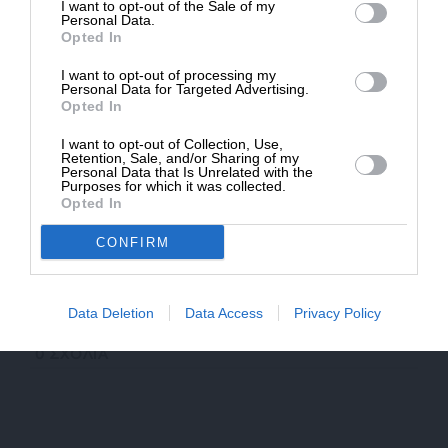
I want to opt-out of the Sale of my
ΔΩΡΕΑ
Personal Data.
Opted In
Ακολουθήστε το
SLpress.gr στο Google News
και μείνετε
* Ελάχιστη συνεισφορά 5€
ενημερωμένοι
I want to opt-out of processing my
Personal Data for Targeted Advertising.
Opted In
Kαταθέστε το σχολιό σας. Eνημερώνουμε ότι τα
υβριστικά σχόλια θα διαγράφονται.
I want to opt-out of Collection, Use,
Retention, Sale, and/or Sharing of my
Personal Data that Is Unrelated with the
Purposes for which it was collected.
Opted In
CONFIRM
Data Deletion
Data Access
Privacy Policy
0
ΣΧΟΛΙΑ