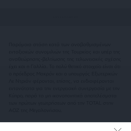
Παρόμοια στάση κατά των αναβαθμισμένων
ενταξιακών συνομιλιών της Τουρκίας και υπέρ της
αναθεώρησης-βελτίωσης της τελωνειακής σχέσης
έχει και η Γαλλία. Το πολύ θετικό στοιχείο είναι ότι
ο πρόεδρος Μακρόν και ο υπουργός Εξωτερικών
Λε Ντριάν φέρονται, επίσης, να ενδιαφέρονται
εντονότατα για την ενεργειακή συνεργασία με την
Κύπρο, παρά τα μη ικανοποιητικά αποτελέσματα
των πρώτων γεωτρήσεων από την TOTAL στην
ΑΟΖ της Μεγαλονήσου.
TAGS: