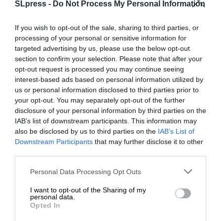
SLpress -
Do Not Process My Personal Information
ΕΚΛΟΓΕΣ
ΕΡΝΤΟΓΑΝ
ΗΠΑ
ΚΟΤΖΙΑΣ
If you wish to opt-out of the sale, sharing to third parties, or
ΚΥΠΡΙΑΚΟ
ΜΑΚΡΟΝ
ΜΕΡΚΕΛ
processing of your personal or sensitive information for
targeted advertising by us, please use the below opt-out
ΜΕΤΑΝΑΣΤΕΥΤΙΚΟ
ΤΡΑΜΠ
section to confirm your selection. Please note that after your
opt-out request is processed you may continue seeing
interest-based ads based on personal information utilized by
us or personal information disclosed to third parties prior to
Οι απόψεις που αναφέρονται στο κείμενο είναι
your opt-out. You may separately opt-out of the further
προσωπικές του αρθρογράφου και δεν εκφράζουν
disclosure of your personal information by third parties on the
απαραίτητα τη θέση του SLpress.gr
IAB’s list of downstream participants. This information may
also be disclosed by us to third parties on the
IAB’s List of
ΕΝΙΣΧΥΣΤΕ ΤΟ
Downstream Participants
that may further disclose it to other
Απαγορεύεται η αναδημοσίευση του άρθρου από άλλες
third parties.
ιστοσελίδες χωρίς άδεια του SLpress.gr. Επιτρέπεται η
Στηρίξτε με τη χορηγία σας για να
αναδημοσίευση των 2-3 πρώτων παραγράφων με την
Personal Data Processing Opt Outs
επιβιώσει η Αδέσμευτη
προσθήκη ενεργού link για την ανάγνωση της συνέχειας
I want to opt-out of the Sharing of my
στο SLpress.gr. Οι παραβάτες θα αντιμετωπίσουν νομικά
Δημοσιογραφία του SLpress.gr.
personal data.
μέτρα.
Opted In