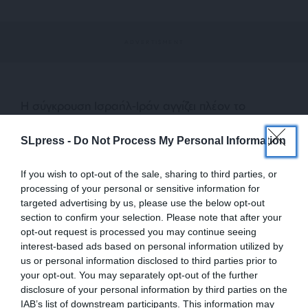
Η σύγκρουση Ισραήλ-Ιράν αγγίζει πλέον το
κατώφλι μιας επικίνδυνης ασυμμετρίας. Ίσως η
ισραηλινή επιχείρηση καταφέρει να εξουδετερώσει
SLpress -
Do Not Process My Personal Information
αποφασιστικά το πυρηνικό πρόγραμμα του Ιράν, ή
έστω να το επιβραδύνει δραματικά ή ακόμα να
If you wish to opt-out of the sale, sharing to third parties, or
processing of your personal or sensitive information for
οδηγήσει σε κατάρρευση το θεοκρατικό καθεστώς.
targeted advertising by us, please use the below opt-out
Ίσως όμως, αντί για αποτροπή, να προκαλέσει το
section to confirm your selection. Please note that after your
αντίθετο αποτέλεσμα: Να επιταχύνει την απόφαση
opt-out request is processed you may continue seeing
της Τεχεράνης να αποκτήσει πυρηνικά όπλα ως
interest-based ads based on personal information utilized by
τελική εγγύηση επιβίωσης.
us or personal information disclosed to third parties prior to
your opt-out. You may separately opt-out of the further
disclosure of your personal information by third parties on the
IAB’s list of downstream participants. This information may