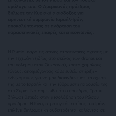
ομόλογο του. Ο Αμερικανός πρόεδρος
δήλωσε την Κυριακή αισιόδοξος για
ειρηνευτική συμφωνία Ισραήλ-Ιράν,
αποκαλύπτοντας σε ανάρτηση του
παρασκηνιακές επαφές και επικοινωνίες.
Η Ρωσία, παρά τις στενές στρατιωτικές σχέσεις με
την Τεχεράνη (ιδίως στο σκέλος των drones και
του πολέμου στην Ουκρανία), κρατά χαμηλούς
τόνους, αποφεύγοντας κάθε ευθεία στήριξη –
ενδεχομένως για να μην διακινδυνεύσει τη σχέση
της με το Ισραήλ και την εύθραυστη παρουσία της
στη Συρία. Να σημειωθεί ότι ο πρόεδρος Τραμπ
δήλωσε θετικός στην μεσολάβηση του Ρώσου
προέδρου. Η Κίνα, στρατηγικός εταίρος του Ιράν,
επιλέγει διπλωματική ουδετερότητα, καλώντας σε