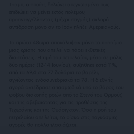
Τραμπ, ο οποίος δηλώνει απεγνωσμένα πως
επιδιώκει να μείνει εκτός πολέμου,
προαναγγέλλοντας (μέχρι στιγμής) σκληρή
αντίδραση μόνο αν το Ιράν πλήξει Αμερικανούς.
Τα πρώτα 48ωρα αποκάλυψαν μόνο το προοίμιο
μιας κρίσης που απειλεί να πάρει εκθετικές
διαστάσεις. Η τιμή του πετρελαίου, μέσα σε μόλις
δύο ημέρες (12-14 Ιουνίου), αυξήθηκε κατά 11%,
από τα 69,4 στα 77 δολάρια το βαρέλι,
αγγίζοντας ενδοσυνεδριακά τα 78. Η διεθνής
αγορά αντέδρασε σπασμωδικά υπό το βάρος του
φόβου διακοπής ροών από το Στενό του Ορμούζ
και της αβεβαιότητας για τις προθέσεις της
Τεχεράνης και της Ουάσιγκτον. Όσο η ροή του
πετρελαίου απειλείται, το ρίσκο στις παγκόσμιες
αγορές θα πολλαπλασιάζεται.