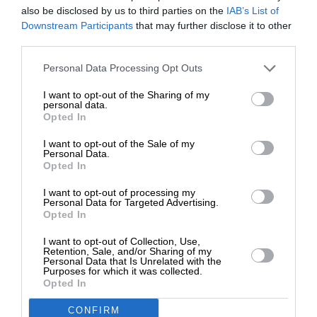
also be disclosed by us to third parties on the
IAB’s List of
ΕΝΙΣΧΥΣΤΕ ΤΟ
Downstream Participants
that may further disclose it to other
third parties.
Στηρίξτε με τη χορηγία σας για να
Personal Data Processing Opt Outs
επιβιώσει η Αδέσμευτη
ΔΙΑΒΑΣΤΕ ΑΚΟΜΑ
I want to opt-out of the Sharing of my
Δημοσιογραφία του SLpress.gr.
personal data.
Η σύγκρουση Ινδίας-Πακιστάν
Opted In
στο νέο πολυπολικό τοπίο
I want to opt-out of the Sale of my
ΔΩΡΕΑ
Personal Data.
Opted In
* Ελάχιστη συνεισφορά 5€
I want to opt-out of processing my
Σε κάθε περίπτωση, η προσεκτική ισορροπία
Personal Data for Targeted Advertising.
αποτροπής που οικοδομήθηκε τις τελευταίες
Opted In
δεκαετίες στη Μέση Ανατολή διαβρώνεται με ταχύ
I want to opt-out of Collection, Use,
ρυθμό. Εάν η Ουάσιγκτον εμπλακεί ενεργά –είτε
Retention, Sale, and/or Sharing of my
Personal Data that Is Unrelated with the
από επιλογή, είτε εξαναγκαστικά λόγω
Purposes for which it was collected.
Opted In
ενδεχόμενων ιρανικών επιθέσεων σε
αμερικανικούς στόχους– τότε ο πόλεμος ενδέχεται
CONFIRM