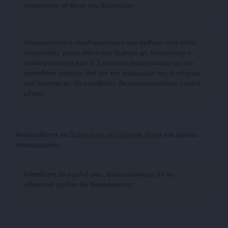
απαραίτητα τη θέση του SLpress.gr
Απαγορεύεται η αναδημοσίευση του άρθρου από άλλες
ιστοσελίδες χωρίς άδεια του SLpress.gr. Επιτρέπεται η
αναδημοσίευση των 2-3 πρώτων παραγράφων με την
προσθήκη ενεργού link για την ανάγνωση της συνέχειας
στο SLpress.gr. Οι παραβάτες θα αντιμετωπίσουν νομικά
μέτρα.
Ακολουθήστε το
SLpress.gr στο Google News
και μείνετε
ενημερωμένοι
Kαταθέστε το σχολιό σας. Eνημερώνουμε ότι τα
υβριστικά σχόλια θα διαγράφονται.