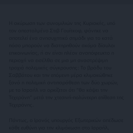
Η ακύρωση των συνομιλιών της Κυριακής, υπό
τον απεσταλμένο Στιβ Γουίτκοφ, φάνηκε να
αποτελεί ένα ανησυχητικό σημάδι για το κατά
πόσο μπορούν να διατηρηθούν ακόμα δίαυλοι
επικοινωνίας, ή αν είναι πλέον αναπόφευκτο η
περιοχή να εισέλθει σε μια μη αναστρέψιμη
τροχιά πολεμικής σύγκρουσης: Το βράδυ του
Σαββάτου και την επόμενη μέρα κλιμακώθηκε
ξανά η πολεμική αντιπαράθεση των δύο χωρών,
με το Ισραήλ να ορκίζεται ότι “θα κάψει την
Τεχεράνη” μετά την χτεσινή-πολύνεκρη επίθεση της
Τεχεράνης.
Πάντως, ο Ιρανός υπουργός Εξωτερικών απέδωσε
κάθε ευθύνη για την κλιμάκωση στο Ισραήλ,