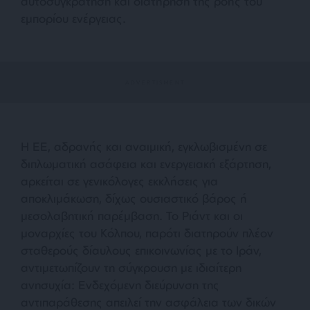
αυτοσυγκράτηση και διατήρηση της ροής του
εμπορίου ενέργειας.
Η ΕΕ, αδρανής και αναιμική, εγκλωβισμένη σε
διπλωματική ασάφεια και ενεργειακή εξάρτηση,
αρκείται σε γενικόλογες εκκλήσεις για
αποκλιμάκωση, δίχως ουσιαστικό βάρος ή
μεσολαβητική παρέμβαση. Το Ριάντ και οι
μοναρχίες του Κόλπου, παρότι διατηρούν πλέον
σταθερούς δίαυλους επικοινωνίας με το Ιράν,
αντιμετωπίζουν τη σύγκρουση με ιδιαίτερη
ανησυχία: Eνδεχόμενη διεύρυνση της
αντιπαράθεσης απειλεί την ασφάλεια των δικών