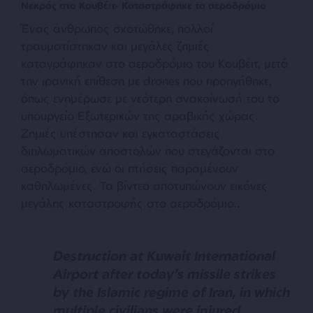
Νεκρός στο Κουβέιτ- Καταστράφηκε το αεροδρόμιο
Ένας άνθρωπος σκοτώθηκε, πολλοί
τραυματίστηκαν και μεγάλες ζημιές
καταγράφηκαν στο αεροδρόμιο του Κουβέιτ, μετά
την ιρανική επίθεση με drones που προηγήθηκε,
όπως ενημέρωσε με νεότερη ανακοίνωσή του το
υπουργείο Εξωτερικών της αραβικής χώρας.
Ζημιές υπέστησαν και εγκαταστάσεις
διπλωματικών αποστολών που στεγάζονται στο
αεροδρόμιο, ενώ οι πτήσεις παραμένουν
καθηλωμένες. Τα βίντεο αποτυπώνουν εικόνες
μεγάλης καταστροφής στο αεροδρόμιο..
Destruction at Kuwait International
Airport after today’s missile strikes
by the Islamic regime of Iran, in which
multiple civilians were injured.