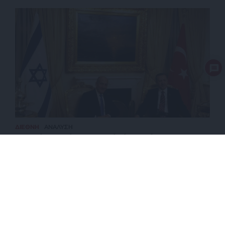
ΔΙΕΘΝΗ
ΑΝΑΛΥΣΗ
Τουρκία-Ισραήλ: Σκιαμαχία ή αναπόφευκτη
σύγκρουση;