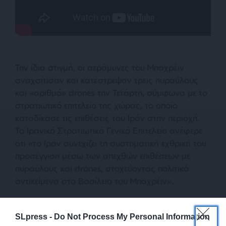
Την ίδια στιγμή, οι αεράμυνες του Μπαχρέιν
αναχαίτισαν και κατέστρεψαν τρεις πυραύλους
και «αριθμό» drones την Τετάρτη, σύμφωνα με το
στρατιωτικό επιτελείο της χώρας, το οποίο
καταδίκασε τις επιθέσεις του Ιράν στην περιοχή.
Το Ιρανικό Στρατιωτικό Γενικό Επιτελείο ανέφερε
ότι «το Ιράν συνεχίζει τη συστηματική εχθρική του
προσέγγιση μέσω των απεχθών επιθέσεων με
πυραύλους και drones, στοχεύοντας πολιτικά
αντικείμενα στο Βασίλειο του Μπαχρέιν».
SLpress -
Do Not Process My Personal Information