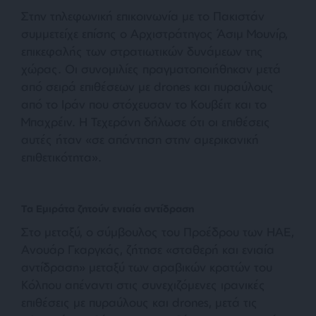
Στην τηλεφωνική επικοινωνία με το Πακιστάν
συμμετείχε επίσης ο Αρχιστράτηγος Άσιμ Μουνίρ,
επικεφαλής των στρατιωτικών δυνάμεων της
χώρας. Οι συνομιλίες πραγματοποιήθηκαν μετά
από σειρά επιθέσεων με drones και πυραύλους
από το Ιράν που στόχευσαν το Κουβέιτ και το
Μπαχρέιν. Η Τεχεράνη δήλωσε ότι οι επιθέσεις
αυτές ήταν «σε απάντηση στην αμερικανική
επιθετικότητα».
Τα Εμιράτα ζητούν ενιαία αντίδραση
Στο μεταξύ, ο σύμβουλος του Προέδρου των ΗΑΕ,
Ανουάρ Γκαργκάς, ζήτησε «σταθερή και ενιαία
αντίδραση» μεταξύ των αραβικών κρατών του
Κόλπου απέναντι στις συνεχιζόμενες ιρανικές
επιθέσεις με πυραύλους και drones, μετά τις