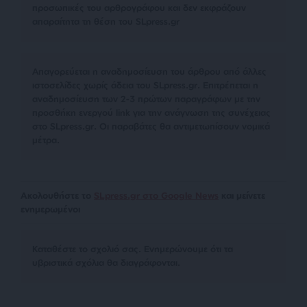
προσωπικές του αρθρογράφου και δεν εκφράζουν
απαραίτητα τη θέση του SLpress.gr
Απαγορεύεται η αναδημοσίευση του άρθρου από άλλες
ιστοσελίδες χωρίς άδεια του SLpress.gr. Επιτρέπεται η
αναδημοσίευση των 2-3 πρώτων παραγράφων με την
προσθήκη ενεργού link για την ανάγνωση της συνέχειας
στο SLpress.gr. Οι παραβάτες θα αντιμετωπίσουν νομικά
μέτρα.
Ακολουθήστε το
SLpress.gr στο Google News
και μείνετε
ενημερωμένοι
Kαταθέστε το σχολιό σας. Eνημερώνουμε ότι τα
υβριστικά σχόλια θα διαγράφονται.