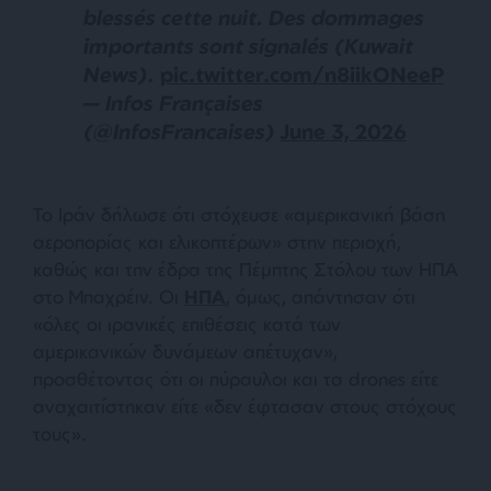
blessés cette nuit. Des dommages
importants sont signalés (Kuwait
News).
pic.twitter.com/n8iikONeeP
— Infos Françaises
(@InfosFrancaises)
June 3, 2026
Το Ιράν δήλωσε ότι στόχευσε «αμερικανική βάση
αεροπορίας και ελικοπτέρων» στην περιοχή,
καθώς και την έδρα της Πέμπτης Στόλου των ΗΠΑ
στο Μπαχρέιν. Οι
ΗΠΑ
, όμως, απάντησαν ότι
«όλες οι ιρανικές επιθέσεις κατά των
αμερικανικών δυνάμεων απέτυχαν»,
προσθέτοντας ότι οι πύραυλοι και τα drones είτε
αναχαιτίστηκαν είτε «δεν έφτασαν στους στόχους
τους».