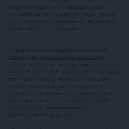
άλλων στον Λίβανο και ο πρόεδρος Τραμπ
επανέλαβε και στήριξε αυτήν την αρχή», δήλωσε
σήμερα στο Ρόιτερς μια ισραηλινή πολιτική πηγή,
που δεν θέλησε να κατονομαστεί.
Ο
πρώην υπουργός Άμυνας και σημαίνων
στέλεχος της αντιπολίτευσης Μπένι Γκατς,
δήλωσε πως θα ήταν ένα στρατηγικό λάθος για
το Ισραήλ να αποδεχθεί μια κατάπαυση του πυρός
στον Λίβανο, όπου τα στρατεύματά του έχουν
εισέλθει για να πολεμήσουν τη φιλοϊρανική
Χεζμπολάχ, στο πλαίσιο μιας συμφωνίας με το
Ιράν. Σύμφωνα με την ισραηλινή πηγή, οι ΗΠΑ
ενημερώνουν το Ισραήλ σχετικά με τις
διαπραγματεύσεις με το Ιράν.