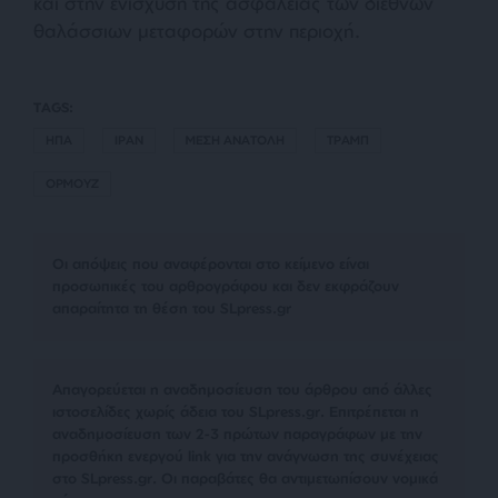
και στην ενίσχυση της ασφάλειας των διεθνών
θαλάσσιων μεταφορών στην περιοχή.
TAGS:
ΗΠΑ
ΙΡΑΝ
ΜΕΣΗ ΑΝΑΤΟΛΗ
ΤΡΑΜΠ
ΟΡΜΟΥΖ
Οι απόψεις που αναφέρονται στο κείμενο είναι
προσωπικές του αρθρογράφου και δεν εκφράζουν
απαραίτητα τη θέση του SLpress.gr
Απαγορεύεται η αναδημοσίευση του άρθρου από άλλες
ιστοσελίδες χωρίς άδεια του SLpress.gr. Επιτρέπεται η
αναδημοσίευση των 2-3 πρώτων παραγράφων με την
προσθήκη ενεργού link για την ανάγνωση της συνέχειας
στο SLpress.gr. Οι παραβάτες θα αντιμετωπίσουν νομικά