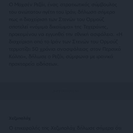
Ο Μοχσέν Ρεζάι, ένας στρατιωτικός σύμβουλος
του ανώτατου ηγέτη του Ιράν, δήλωση σήμερα
πως η διαχείριση των Στενών του Ορμούζ
αποτελεί «νόμιμο δικαίωμα» της Τεχεράνης,
προκειμένου να εγγυηθεί την εθνική ασφάλεια. «Η
διαχείριση από το Ιράν των Στενών του Ορμούζ
τερματίζει 50 χρόνια ανασφάλειας στον Περσικό
Κόλπο», δήλωσε ο Ρεζάι, σύμφωνα με ιρανικά
πρακτορεία ειδήσεων.
Χεζμπολάχ
Ο επικεφαλής της Χεζμπολάχ δήλωσε σήμερα ότι