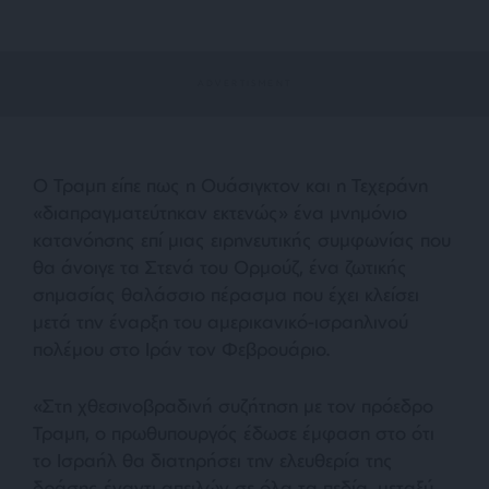
Ο Τραμπ είπε πως η Ουάσιγκτον και η Τεχεράνη
«διαπραγματεύτηκαν εκτενώς» ένα μνημόνιο
κατανόησης επί μιας ειρηνευτικής συμφωνίας που
θα άνοιγε τα Στενά του Ορμούζ, ένα ζωτικής
σημασίας θαλάσσιο πέρασμα που έχει κλείσει
μετά την έναρξη του αμερικανικό-ισραηλινού
πολέμου στο Ιράν τον Φεβρουάριο.
«Στη χθεσινοβραδινή συζήτηση με τον πρόεδρο
Τραμπ, ο πρωθυπουργός έδωσε έμφαση στο ότι
το Ισραήλ θα διατηρήσει την ελευθερία της
δράσης έναντι απειλών σε όλα τα πεδία, μεταξύ