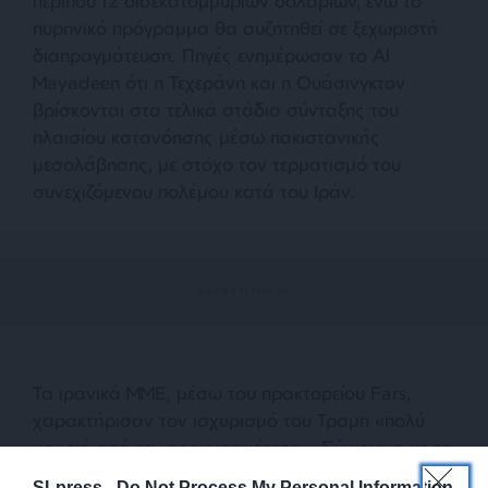
περίπου 12 δισεκατομμυρίων δολαρίων, ενώ το
πυρηνικό πρόγραμμα θα συζητηθεί σε ξεχωριστή
διαπραγμάτευση. Πηγές ενημέρωσαν το Al
Mayadeen ότι η Τεχεράνη και η Ουάσινγκτον
βρίσκονται στα τελικά στάδια σύνταξης του
πλαισίου κατανόησης μέσω πακιστανικής
μεσολάβησης, με στόχο τον τερματισμό του
συνεχιζόμενου πολέμου κατά του Ιράν.
Τα ιρανικά ΜΜΕ, μέσω του πρακτορείου Fars,
χαρακτήρισαν τον ισχυρισμό του Τραμπ «πολύ
μακριά από την πραγματικότητα». Σύμφωνα με το
Fars, ακόμη και εάν επιτευχθεί συμφωνία, τα
SLpress -
Do Not Process My Personal Information