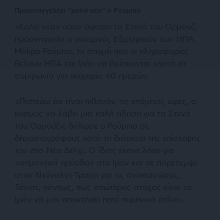
Προαναγγέλλει “καλά νέα” ο Ρούμπιο
«Καλά νέα» όσον αφορά τα Στενά του Ορμούζ,
προανήγγειλε ο υπουργός Εξωτερικών των ΗΠΑ,
Μάκρο Ρούμπιο, τη στιγμή που οι πληροφορίες
θέλουν ΗΠΑ και Ιράν να βρίσκονται κοντά σε
συμφωνία για εκεχειρία 60 ημερών.
«Πιστεύω ότι είναι πιθανόν, τις επόμενες ώρες, ο
κόσμος να λάβει μια καλή είδηση για τα Στενά
του Ορμούζ», δήλωσε ο Ρούμπιο σε
δημοσιογράφους κατά τη διάρκεια της επίσκεψής
του στο Νέο Δελχί. Ο ίδιος έκανε λόγο για
«σημαντική πρόοδο» στο Ιράν και σε παρέπεμψε
στον Ντόναλντ Τραμπ για τις ανακοινώσεις.
Τόνισε, πάντως, πως απώτερος στόχος είναι το
Ιράν να μην αποκτήσει ποτέ πυρηνικά όπλα».