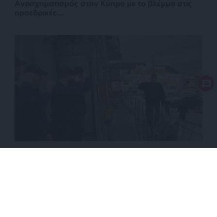
Ανασχηματισμός στην Κύπρο με το βλέμμα στις
προεδρικές…
ΑΜΥΝΑ
ΑΝΑΛΥΣΗ
Η μοίρα των ωκεανών θα κριθεί στο Αιγαίο