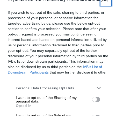
Στενά του Ορμούζ θα παραμείνουν υπό τον πλήρη
έλεγχο της Ισλαμικής Δημοκρατίας, ενώ η
If you wish to opt-out of the sale, sharing to third parties, or
επιστροφή του αριθμού των διερχόμενων πλοίων
processing of your personal or sensitive information for
στα προπολεμικά επίπεδα δεν συνεπάγεται
targeted advertising by us, please use the below opt-out
«ελεύθερη διέλευση» όπως πριν τον πόλεμο.
section to confirm your selection. Please note that after your
opt-out request is processed you may continue seeing
interest-based ads based on personal information utilized by
Η διαχείριση της ναυτικής διόδου, ο καθορισμός
us or personal information disclosed to third parties prior to
της διαδρομής, του χρόνου και του τρόπου
your opt-out. You may separately opt-out of the further
διέλευσης, καθώς και η έκδοση αδειών, θα
disclosure of your personal information by third parties on the
παραμείνουν αποκλειστικά στη διακριτική ευχέρεια
IAB’s list of downstream participants. This information may
also be disclosed by us to third parties on the
IAB’s List of
της Τεχεράνης. Το πρακτορείο κατέληξε ότι η
ΕΝΙΣΧΥΣΤΕ ΤΟ
Downstream Participants
that may further disclose it to other
δήλωση του Τραμπ είναι «ελλιπής και δεν
third parties.
ανταποκρίνεται στην πραγματικότητα». Σύμφωνα
Στηρίξτε με τη χορηγία σας για να
με πηγές του Al Mayadeen, το προτεινόμενο
Personal Data Processing Opt Outs
επιβιώσει η Αδέσμευτη
μνημόνιο κατανόησης επικεντρώνεται στην
I want to opt-out of the Sharing of my
Δημοσιογραφία του SLpress.gr.
αποκλιμάκωση της έντασης και στην
personal data.
Opted In
αποκατάσταση της ηρεμίας στην περιοχή.
I want to opt-out of the Sale of my