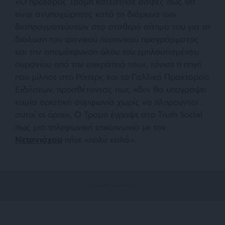
«Ο πρόεδρος Τραμπ κατέστησε σαφές πως θα
είναι ανυποχώρητος κατά τη διάρκεια των
διαπραγματεύσεων στο σταθερό αίτημά του για τη
διάλυση του ιρανικού πυρηνικού προγράμματος
και την απομάκρυνση όλου του εμπλουτισμένου
ουρανίου από την επικράτειά του», τόνισε η πηγή
που μίλησε στο Ρόιτερς και το Γαλλικό Πρακτορείο
Ειδήσεων, προσθέτοντας πως «δεν θα υπογράψει
καμία οριστική συμφωνία χωρίς να πληρούνται
αυτοί οι όροι». Ο Τραμπ έγραψε στο Truth Social
πως μια τηλεφωνική επικοινωνία με τον
Νετανιάχου
πήγε «πολύ καλά».