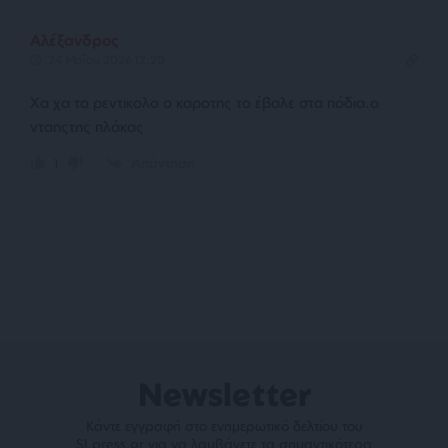
Αλέξανδρος
24 Μαΐου 2026 12:20
Χα χα το ρεντικολο ο καροτης το έβαλε στα πόδια.ο
νταηςτης πλάκας
Απάντηση
1
Newsletter
Κάντε εγγραφή στο ενημερωτικό δελτίου του
SLpress.gr για να λαμβάνετε τα σημαντικότερα