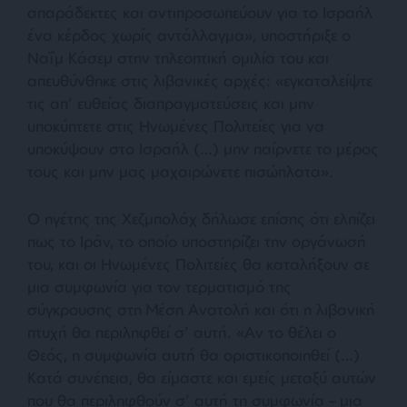
απαράδεκτες και αντιπροσωπεύουν για το Ισραήλ
ένα κέρδος χωρίς αντάλλαγμα», υποστήριξε ο
Ναΐμ Κάσεμ στην τηλεοπτική ομιλία του και
απευθύνθηκε στις λιβανικές αρχές: «εγκαταλείψτε
τις απ’ ευθείας διαπραγματεύσεις και μην
υποκύπτετε στις Ηνωμένες Πολιτείες για να
υποκύψουν στο Ισραήλ (…) μην παίρνετε το μέρος
τους και μην μας μαχαιρώνετε πισώπλατα».
Ο ηγέτης της Χεζμπολάχ δήλωσε επίσης ότι ελπίζει
πως το Ιράν, το οποίο υποστηρίζει την οργάνωσή
του, και οι Ηνωμένες Πολιτείες θα καταλήξουν σε
μια συμφωνία για τον τερματισμό της
σύγκρουσης στη Μέση Ανατολή και ότι η λιβανική
πτυχή θα περιληφθεί σ’ αυτή. «Αν το θέλει ο
Θεός, η συμφωνία αυτή θα οριστικοποιηθεί (…)
Κατά συνέπεια, θα είμαστε και εμείς μεταξύ αυτών
που θα περιληφθούν σ’ αυτή τη συμφωνία – μια