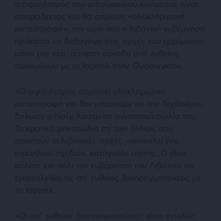
ο αφοπλισμός του φιλοϊρανικού κινήματος είναι
απαράδεκτος και θα σήμαινε «ολοκληρωτική
καταστροφή», την ώρα που η λιβανική κυβέρνηση
πρόκειται να διεξαγάγει στις αρχές του ερχόμενου
μήνα μια νέα, τέταρτη σύνοδο α-π’ ευθείας
συνομιλιών με το Ισραήλ στην Ουάσινγκτον.
«Ο αφοπλισμός σημαίνει ολοκληρωτική
καταστροφή και δεν μπορούμε να τον δεχθούμε»,
δήλωσε ο Ναΐμ Κάσεμ σε τηλεοπτική ομιλία του.
Το κρατικό μονοπώλιο επί των όπλων, που
απαιτούν οι λιβανικές αρχές, «αποτελεί ένα
ισραηλινό σχέδιο», κατήγγειλε επίσης. Ο ίδιος
κάλεσε και πάλι την κυβέρνηση του Λιβάνου να
εγκαταλείψει τις απ’ ευθείας διαπραγματεύσεις με
το Ισραήλ.
«Οι απ’ ευθείας διαπραγματεύσεις είναι εντελώς