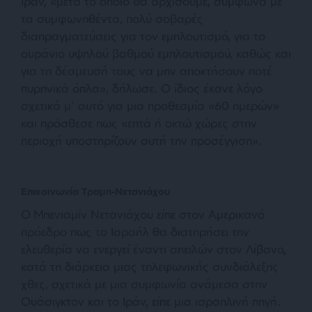
Ιράν, «μετά το οποίο θα αρχίσουμε, σύμφωνα με
τα συμφωνηθέντα, πολύ σοβαρές
διαπραγματεύσεις για τον εμπλουτισμό, για το
ουράνιο υψηλού βαθμού εμπλουτισμού, καθώς και
για τη δέσμευσή τους να μην αποκτήσουν ποτέ
πυρηνικά όπλα», δήλωσε. Ο ίδιος έκανε λόγο
σχετικά μ’ αυτό για μια προθεσμία «60 ημερών»
και πρόσθεσε πως «επτά ή οκτώ χώρες στην
περιοχή υποστηρίζουν αυτή την προσέγγιση».
Επικοινωνία Τραμπ-Νετανιάχου
Ο Μπενιαμίν Νετανιάχου είπε στον Αμερικανό
πρόεδρο πως το Ισραήλ θα διατηρήσει την
ελευθερία να ενεργεί έναντι απειλών στον Λίβανο,
κατά τη διάρκεια μιας τηλεφωνικής συνδιάλεξης
χθες, σχετικά με μια συμφωνία ανάμεσα στην
Ουάσιγκτον και το Ιράν, είπε μια ισραηλινή πηγή.