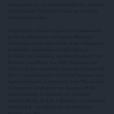
λεπτομέρειες για την οριστικοποίησή της ανάμεσα
στις Ηνωμένες Πολιτείες, το Ιράν και τις άλλες
εμπλεκόμενες χώρες.
Παράλληλα, ο Τραμπ σημείωσε ότι η επικοινωνία
με τον πρωθυπουργό του Ισραήλ, Μπενιαμίν
Νετανιάχου, «πήγε πολύ καλά». Στην τηλεφωνική
συνδιάλεξη συμμετείχαν, μεταξύ άλλων, ο
βασιλιάς της Σαουδικής Αραβίας Μοχάμεντ μπιν
Σαλμάν, ο πρόεδρος των ΗΑΕ Μοχάμεντ μπιν
Ζαΐντ, ο Εμίρης του Κατάρ Ταμίμ μπιν Χαμάντ Αλ
Θάνι, ο πρωθυπουργός του Κατάρ Μοχάμεντ μπιν
Αμπντουλραχμάν, ο στρατηγός Ασίμ Μουνίρ από
το Πακιστάν, ο πρόεδρος της Τουρκίας Ρετζέπ
Ταγίπ Ερντογάν, ο πρόεδρος της Αιγύπτου
Αμπντέλ Φατάχ αλ Σίσι, ο βασιλιάς της Ιορδανίας
Αμπντάλα Β΄ και ο βασιλιάς του Μπαχρέιν
Χαμάντ μπιν Ισά.