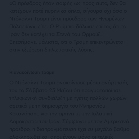
«Ο πρόεδρος ήταν σαφής ως προς αυτό, δεν θα
κατέχουν ποτέ πυρηνικά όπλα, σίγουρα όχι όσο ο
Ντόναλντ Τραμπ είναι πρόεδρος των Ηνωμένων
Πολιτειών», είπε. Ο Ρούμπιο δήλωσε επίσης ότι το
Ιράν δεν κατέχει τα Στενά του Ορμούζ.
Επεσήμανε, μάλιστα, ότι ο Τραμπ επικεντρώνεται
στην εξεύρεση διπλωματικής λύσης.
Η ανακοίνωση Τραμπ
Ο Ντόναλντ Τραμπ ανακοίνωσε μέσω ανάρτησής
του το Σάββατο 23 Μαΐου ότι πραγματοποίησε
τηλεφωνική συνδιάλεξη με ηγέτες πολλών χωρών
σχετικά με τη δημιουργία του Μνημονίου
Κατανόησης για την ειρήνη με την Ισλαμική
Δημοκρατία του Ιράν. Σύμφωνα με τον Αμερικανό
πρόεδρο, η διαπραγμάτευση έχει σε μεγάλο βαθμό
ολοκληρωθεί και απομένουν μόνο οι τελικές