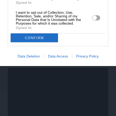
Opted In
πυρπολήθηκαν από εξοργισμένους
μουσουλμάνους στην κοινότητα Badami Bagh
I want to opt-out of Collection, Use,
Retention, Sale, and/or Sharing of my
της Λαχώρης, αφού η αστυνομία συνέλαβε έναν
Personal Data that Is Unrelated with the
Purposes for which it was collected.
20χρονο άνδρα που κατηγορήθηκε ότι μίλησε
Opted In
εναντίον του προφήτη Μωάμεθ. Τρία χρόνια
νωρίτερα, μια μητέρα πέντε παιδιών από το
CONFIRM
Πουντζάμπ καταδικάστηκε για βλασφημία και σε
απαγχονισμό, αφού κατηγορήθηκε ότι βεβήλωσε
Data Deletion
Data Access
Privacy Policy
το όνομα του προφήτη Μωάμεθ.