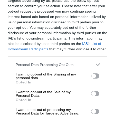
targeted advertising by us, please use the below opt-out
section to confirm your selection. Please note that after your
opt-out request is processed you may continue seeing
interest-based ads based on personal information utilized by
us or personal information disclosed to third parties prior to
your opt-out. You may separately opt-out of the further
disclosure of your personal information by third parties on the
IAB’s list of downstream participants. This information may
also be disclosed by us to third parties on the
IAB’s List of
ΕΝΙΣΧΥΣΤΕ ΤΟ
Downstream Participants
that may further disclose it to other
third parties.
Στηρίξτε με τη χορηγία σας για να
Personal Data Processing Opt Outs
επιβιώσει η Αδέσμευτη
I want to opt-out of the Sharing of my
Δημοσιογραφία του SLpress.gr.
personal data.
Opted In
I want to opt-out of the Sale of my
ΔΩΡΕΑ
Personal Data.
Opted In
* Ελάχιστη συνεισφορά 5€
I want to opt-out of processing my
Personal Data for Targeted Advertising.
Το 2013, περισσότερα από 100 σπίτια χριστιανών