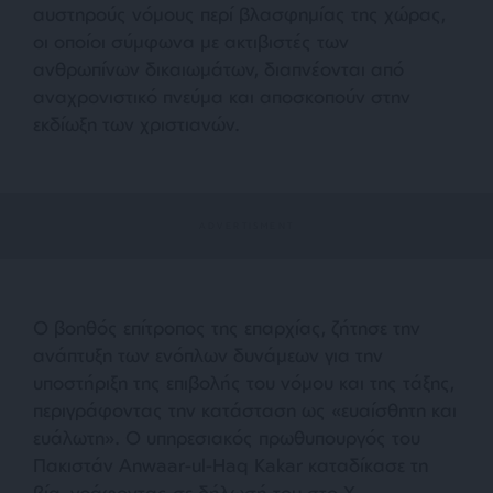
αυστηρούς νόμους περί βλασφημίας της χώρας,
οι οποίοι σύμφωνα με ακτιβιστές των
ανθρωπίνων δικαιωμάτων, διαπνέονται από
αναχρονιστικό πνεύμα και αποσκοπούν στην
εκδίωξη των χριστιανών.
Ο βοηθός επίτροπος της επαρχίας, ζήτησε την
ανάπτυξη των ενόπλων δυνάμεων για την
υποστήριξη της επιβολής του νόμου και της τάξης,
περιγράφοντας την κατάσταση ως
«ευαίσθητη και
ευάλωτη»
. Ο υπηρεσιακός πρωθυπουργός του
Πακιστάν Anwaar-ul-Haq Kakar καταδίκασε τη
βία, γράφοντας σε δήλωσή του στο X,