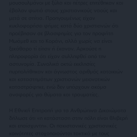
μουσουλμάνοι με ξύλα και πέτρες επιτέθηκαν και
έβαλαν φωτιά στους χριστιανικούς ναούς και
μετά σε σπίτια. Προηγουμένως είχαν
κυκλοφορήσει φήμες κατά δύο χριστιανών ότι
προέβησαν σε βλασφημίες για τον προφήτη
Μωάμεθ και το Κοράνι, αλλά χωρίς να είναι
ξεκάθαρο τί είπαν ή έκαναν. Αρκούσε η
πληροφορία ότι είχαν συλληφθεί από την
αστυνομία. Συνολικά οκτώ εκκλησίες
πυρπολήθηκαν και άγνωστος αριθμός κατοικιών
και καταστημάτων χριστιανών μειονοτικών
καταστράφηκε, ενώ δεν υπάρχουν ακόμα
αναφορές για θύματα και τραυματίες.
Η Εθνική Επιτροπή για τα Ανθρώπινα Δικαιώματα
δήλωσε ότι
«η κατάσταση στην πόλη είναι θλιβερή
και επαίσχυντη»
. Οι πακιστανικές χριστιανικές
κοινότητες στοχοποιούνται τακτικά με τους