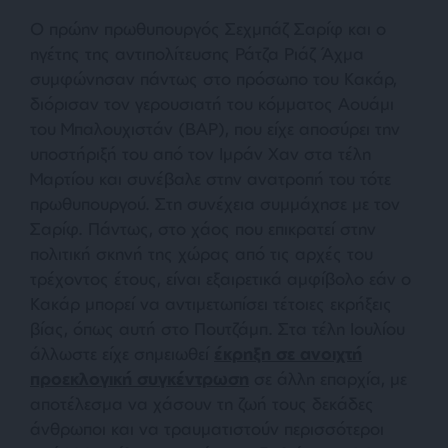
Ο πρώην πρωθυπουργός Σεχμπάζ Σαρίφ και ο
ηγέτης της αντιπολίτευσης Ράτζα Ριάζ Άχμα
συμφώνησαν πάντως στο πρόσωπο του Κακάρ,
διόρισαν τον γερουσιατή του κόμματος Αουάμι
του Μπαλουχιστάν (BAP), που είχε αποσύρει την
υποστήριξή του από τον Ιμράν Χαν στα τέλη
Μαρτίου και συνέβαλε στην ανατροπή του τότε
πρωθυπουργού. Στη συνέχεια συμμάχησε με τον
Σαρίφ. Πάντως, στο χάος που επικρατεί στην
πολιτική σκηνή της χώρας από τις αρχές του
τρέχοντος έτους, είναι εξαιρετικά αμφίβολο εάν ο
Κακάρ μπορεί να αντιμετωπίσει τέτοιες εκρήξεις
βίας, όπως αυτή στο Πουτζάμπ. Στα τέλη Ιουλίου
άλλωστε είχε σημειωθεί
έκρηξη σε ανοιχτή
προεκλογική συγκέντρωση
σε άλλη επαρχία, με
αποτέλεσμα να χάσουν τη ζωή τους δεκάδες
άνθρωποι και να τραυματιστούν περισσότεροι