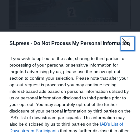
SLpress -
Do Not Process My Personal Information
Επεισόδια με ένταση έχουν καταγραφεί και στην
Οδησσό (36) και άλλα 34 στο Τσερνιχόφ – στην
If you wish to opt-out of the sale, sharing to third parties, or
βόρεια Ουκρανία, στα σύνορα με την
processing of your personal or sensitive information for
Λευκορωσία. Η περιφέρεια Χμελνίτσκι (δυτικά)
targeted advertising by us, please use the below opt-out
section to confirm your selection. Please note that after your
κατέγραψε 30 περιστατικά, ενώ το Μικολάιβ ή
opt-out request is processed you may continue seeing
Νικολάεφ (δυτικά της Χερσώνας) και το Ρίβνε
interest-based ads based on personal information utilized by
(δυτική
Ουκρανία
) ανέφεραν 29 επεισόδια, το
us or personal information disclosed to third parties prior to
Τσερκάσι (νοτιοανατολικά του Κιέβου, κοντά στο
your opt-out. You may separately opt-out of the further
μέτωπο) και η Πολτάβα ανέφεραν από 26
disclosure of your personal information by third parties on the
IAB’s list of downstream participants. This information may
επεισόδια – η Πολτάβα, νοτιοδυτικά του Κιέβου,
also be disclosed by us to third parties on the
IAB’s List of
είναι περιοχή που άλλαξε επίσης πολλά χέρια στην
ΕΝΙΣΧΥΣΤΕ ΤΟ
Downstream Participants
that may further disclose it to other
ιστορία της.
third parties.