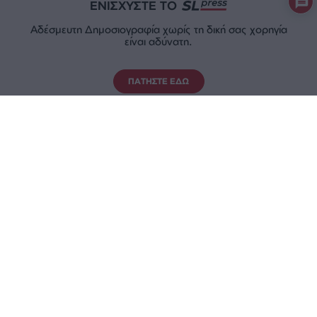
ΕΝΙΣΧΥΣΤΕ ΤΟ
Αδέσμευτη Δημοσιογραφία χωρίς τη δική σας χορηγία
είναι αδύνατη.
ΠΑΤΗΣΤΕ ΕΔΩ
ΕΠΙΚΟΙΝΩΝΙA:
slpress.gr@gmail.com
ΔΕΛΤΙΑ ΤΥΠΟΥ:
adv.slpress@gmail.com
ΟΡΟΙ ΧΡΗΣΗΣ
ΠΟΛΙΤΙΚΗ ΑΠΟΡΡΗΤΟΥ