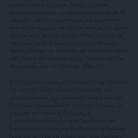
μεγάλο αριθμό κατοίκων. Έπεται η άλλοτε
κεντρική περιφέρεια του Ντνιεπροπετρόφσκ με 45
επεισόδια, καθώς τα ανατολικά της βρίσκονται
στην πρώτη γραμμή και πολλοί οικισμοί της έχουν
περάσει στον ρωσικό έλεγχο. Άλλες περιοχές με
σημαντικό αριθμό αναφερομένων επιθέσεων
περιλαμβάνουν την βορειοδυτική περιφέρεια Βολίν
(39), κοντά στα σύνορα με την Πολωνία και την
Λευκορωσία, και την γειτονική Λβιβ (37).
Η Λβίβ, επίσης κοντά στα σύνορα με την Πολωνία,
έχει αλλάξει πολλά χέρια και ονομασίες και
επίσημη γλώσσα, έχει λεηλατηθεί ακόμα και από
Σουηδούς, που ηττήθηκαν από τους Ρώσους, εν
συνεχεία την πήραν οι Πολωνοί, η
Αυστροουγγαρία, μετά τον Α Παγκόσμιο την
ξαναπήραν οι Ρώσοι, την διεκδίκησαν οι Πολωνοί
ξανά, και το 1920 την πήραν από τους Ρώσους,