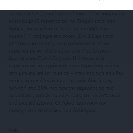
Το Τσερνίβτσι (κοντά στα σύνορα με τη Ρουμανία)
κατέγραψε 15 περιστατικά, το Ζιτόμιρ (σ.σ. στο
δρόμο που συνδέει το Κίεβο με τη Λβιβ στα
δυτικά) 14 σοβαρά επεισόδια. Στο Σούμι (στο
μέτωπο ουσιαστικά) καταγράφηκαν 11 βίαια
περιστατικά και άλλα τόσα στο Κιροβοχράντ
(κοντά στην Πολτάβα) από 11. Μόνον ένα
περιστατικό καταγράφηκε στην Χερσώνα, επίσης
στο μέτωπο επί της ουσίας – στην περιοχή που δεν
είναι υπό τον έλεγχο των ρωσικών δυνάμεων,
δηλαδή στο 28% περίπου της περιφέρειας της
Χερσώνας, καθώς το 72%, ίσως και το 76% είναι
υπό ρωσικό έλεγχο. Οι Ρώσοι ελέγχουν την
περιοχή στα ανατολικά του Δνείπερου.
TAGS: