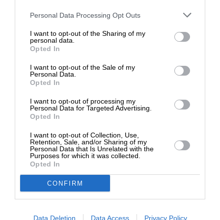
Στηρίξτε με τη χορηγία σας για να
Personal Data Processing Opt Outs
επιβιώσει η Αδέσμευτη
I want to opt-out of the Sharing of my
Δημοσιογραφία του SLpress.gr.
personal data.
Opted In
I want to opt-out of the Sale of my
ΔΩΡΕΑ
Personal Data.
Περιστατικά αναφέρθηκαν στην περιφέρεια Ιβάν-
Opted In
* Ελάχιστη συνεισφορά 5€
Φρανκίβσκ (22), που βρίσκεται στη Ρουθηνία
I want to opt-out of processing my
(σ.σ. η οποία πριν από τον Β΄ Παγκόσμιο ανήκε
Personal Data for Targeted Advertising.
Opted In
στην Ουγγαρία και μετά δόθηκε στην ΕΣΣΔ).
Επίσης 20 περιστατικά καταγράφηκαν στην
I want to opt-out of Collection, Use,
Ζαπορίζια και, ακολουθεί με 17 επεισόδια το
Retention, Sale, and/or Sharing of my
Personal Data that Is Unrelated with the
Τερνόπιλ (σ.σ. η Γαλικία που μοιράστηκε μεταξύ
Purposes for which it was collected.
Opted In
Ουκρανίας και Πολωνίας). Επίσης 16 επεισόδια
σημειώθηκαν στη Βίνιτσα και άλλα τόσα στην
CONFIRM
Ζακαρπάτια (σ.σ. η Ζακαρπάτια, στα νοτιοδυτικά,
είναι η Υπερκαρπαθία όπου υπάρχει μεγάλη
ουγγρική μειονότητα).
Data Deletion
Data Access
Privacy Policy