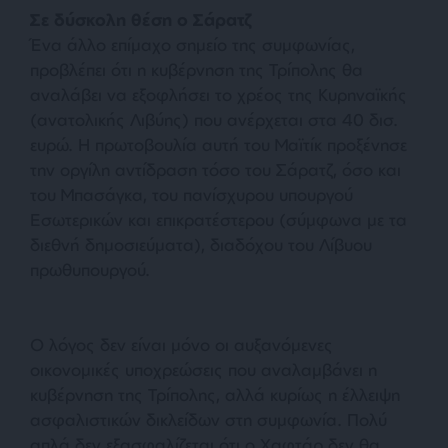
Σε δύσκολη θέση ο Σάρατζ
Ένα άλλο επίμαχο σημείο της συμφωνίας,
προβλέπει ότι η κυβέρνηση της Τρίπολης θα
αναλάβει να εξοφλήσει το χρέος της Κυρηναϊκής
(ανατολικής Λιβύης) που ανέρχεται στα 40 δισ.
ευρώ. Η πρωτοβουλία αυτή του Μαϊτίκ προξένησε
την οργίλη αντίδραση τόσο του Σάρατζ, όσο και
του Μπασάγκα, του πανίσχυρου υπουργού
Εσωτερικών και επικρατέστερου (σύμφωνα με τα
διεθνή δημοσιεύματα), διαδόχου του Λίβυου
πρωθυπουργού.
Ο λόγος δεν είναι μόνο οι αυξανόμενες
οικονομικές υποχρεώσεις που αναλαμβάνει η
κυβέρνηση της Τρίπολης, αλλά κυρίως η έλλειψη
ασφαλιστικών δικλείδων στη συμφωνία. Πολύ
απλά δεν εξασφαλίζεται ότι ο Χαφτάρ δεν θα