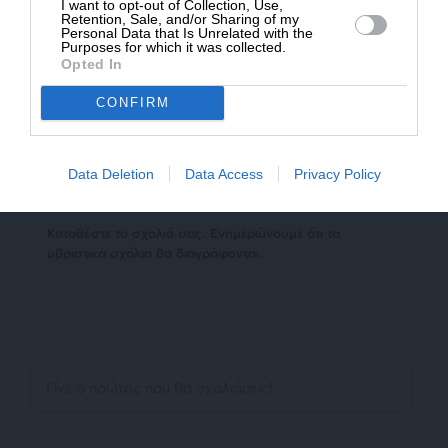
I want to opt-out of Collection, Use,
αναδημοσίευση των 2-3 πρώτων παραγράφων με την
Retention, Sale, and/or Sharing of my
Personal Data that Is Unrelated with the
προσθήκη ενεργού link για την ανάγνωση της συνέχειας
Purposes for which it was collected.
στο SLpress.gr. Οι παραβάτες θα αντιμετωπίσουν νομικά
Opted In
μέτρα.
CONFIRM
Ακολουθήστε το
SLpress.gr στο Google News
και μείνετε
Data Deletion
Data Access
Privacy Policy
ενημερωμένοι
Kαταθέστε το σχολιό σας. Eνημερώνουμε ότι τα
υβριστικά σχόλια θα διαγράφονται.