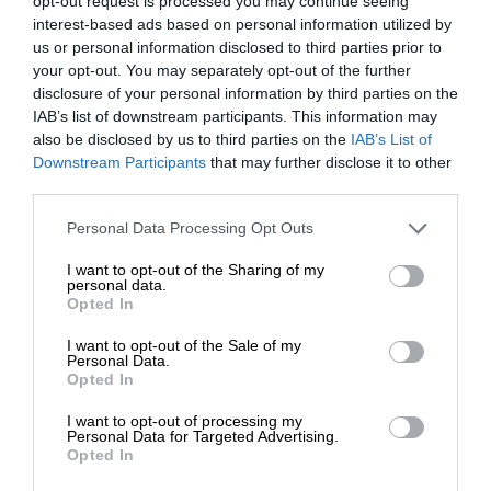
opt-out request is processed you may continue seeing
θα έχουν σίγουρα μεγάλο ενδιαφέρον.
interest-based ads based on personal information utilized by
us or personal information disclosed to third parties prior to
your opt-out. You may separately opt-out of the further
disclosure of your personal information by third parties on the
IAB’s list of downstream participants. This information may
also be disclosed by us to third parties on the
IAB’s List of
ΕΝΙΣΧΥΣΤΕ ΤΟ
Downstream Participants
that may further disclose it to other
third parties.
TAGS:
Στηρίξτε με τη χορηγία σας για να
Personal Data Processing Opt Outs
ΛΙΒΥΗ
ΣΑΡΑΤΖ
ΧΑΦΤΑΡ
επιβιώσει η Αδέσμευτη
I want to opt-out of the Sharing of my
Δημοσιογραφία του SLpress.gr.
personal data.
Opted In
Οι απόψεις που αναφέρονται στο κείμενο είναι
I want to opt-out of the Sale of my
ΔΩΡΕΑ
Personal Data.
προσωπικές του αρθρογράφου και δεν εκφράζουν
Opted In
απαραίτητα τη θέση του SLpress.gr
* Ελάχιστη συνεισφορά 5€
I want to opt-out of processing my
Personal Data for Targeted Advertising.
Opted In
Απαγορεύεται η αναδημοσίευση του άρθρου από άλλες
ιστοσελίδες χωρίς άδεια του SLpress.gr. Επιτρέπεται η