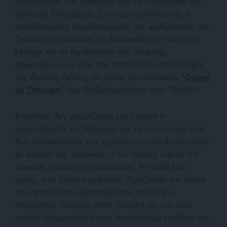
ανακοίνωσε την πρόθεσή του να παραιτηθεί τον
προσεχή Οκτώβριο). Στην πραγματικότητα, ο
αναπληρωτής πρωθυπουργός της κυβέρνησης της
Τρίπολης αξιοποίησε τις διασυνδέσεις του με τη
Μόσχα και το περιβάλλον του Χαφτάρ,
προκειμένου να άρει τον πετρελαϊκό αποκλεισμό
της δυτικής Λιβύης, εν μέσω του πολιτικού “
Game
of Thrones
” που διαδραματίζεται στην Τρίπολη.
Επιπλέον, δεν γνωρίζουμε κατά πόσο η
πρωτοβουλία της Μόσχας για τη συνάντηση των
δύο εκπροσώπων των εμπολέμων στο Σότσι, έγινε
εν γνώσει της Τουρκίας, ή αν τελικώς έφερε την
Άγκυρα ενώπιον τετελεσμένων. Τι προβλέπει,
όμως, η εν λόγω συμφωνία; Προβλέπει την άρση
του πετρελαϊκού εμπάργκο που επέβαλε ο
στρατηγός Χαφτάρ στην Τρίπολη και τον από
κοινού διαμοιρασμό των πετρελαϊκών εσόδων της