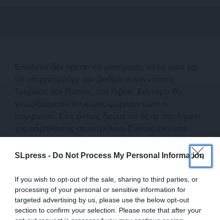
Επιπλέον δεν πρέπει να υποτιμάμε, άλλα ούτε και
να υπερεκτιμούμε τον βαθμό συνεννόησης
Τουρκίας και Ρωσίας στη Λιβύη. Σύντομα θα
γνωρίζουμε αν θα καρποφορήσει αυτή η
συμφωνία. Εάν όντως δούμε να δένει στο λιμάνι
της πάμπλουτης σε πετρέλαιο Σύρτης ένα νέο
δεξαμενόπλοιο, τότε θα μιλούμε για μία νέα
σελίδα στη κρίση της Λιβύης. Πάντως όσοι
SLpress -
Do Not Process My Personal Information
προέβλεψαν τον παραγκωνισμό του Χαφτάρ,
μάλλον θα πρέπει να αναθεωρήσουν τις
If you wish to opt-out of the sale, sharing to third parties, or
εκτιμήσεις τους, όπως και όσοι εκλάμβαναν τον
processing of your personal or sensitive information for
targeted advertising by us, please use the below opt-out
Σάρατζ ως τον κυρίαρχο του πολιτικού παιχνιδιού
section to confirm your selection. Please note that after your
στη Τρίπολη. Οι εξελίξεις που θα ακολουθήσουν