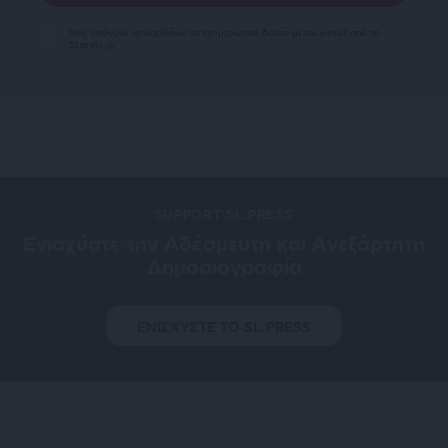
Ναι, επιθυμώ να λαμβάνω το ενημερωτικό δελτίο μέσω e-mail από το
SLpress.gr
SUPPORT SL.PRESS
Ενισχύστε την Aδέσμευτη και Aνεξάρτητη
Δημοσιογραφία
ΕΝΙΣΧΥΣΤΕ ΤΟ SL.PRESS