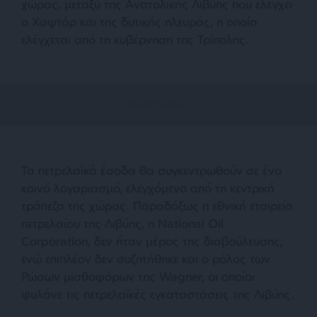
χώρας, μεταξύ της Ανατολικής Λιβύης που ελέγχει
ο Χαφτάρ και της δυτικής πλευράς, η οποία
ελέγχεται από τη κυβέρνηση της Τρίπολης.
Τα πετρελαϊκά έσοδα θα συγκεντρωθούν σε ένα
κοινό λογαριασμό, ελεγχόμενο από τη κεντρική
τράπεζα της χώρας. Παραδόξως η εθνική εταιρεία
πετρελαίου της Λιβύης, η National Oil
Corporation, δεν ήταν μέρος της διαβούλευσης,
ενώ επιπλέον δεν συζητήθηκε και ο ρόλος των
Ρώσων μισθοφόρων της Wagner, οι οποίοι
φυλάνε τις πετρελαϊκές εγκαταστάσεις της Λιβύης.