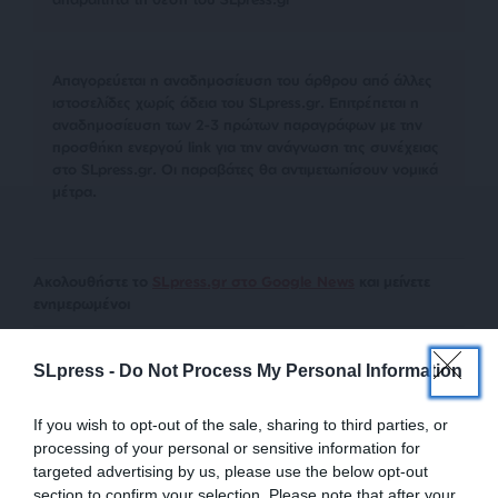
Απαγορεύεται η αναδημοσίευση του άρθρου από άλλες
ιστοσελίδες χωρίς άδεια του SLpress.gr. Επιτρέπεται η
αναδημοσίευση των 2-3 πρώτων παραγράφων με την
προσθήκη ενεργού link για την ανάγνωση της συνέχειας
στο SLpress.gr. Οι παραβάτες θα αντιμετωπίσουν νομικά
μέτρα.
Ακολουθήστε το
SLpress.gr στο Google News
και μείνετε
ενημερωμένοι
Kαταθέστε το σχολιό σας. Eνημερώνουμε ότι τα
SLpress -
Do Not Process My Personal Information
υβριστικά σχόλια θα διαγράφονται.
If you wish to opt-out of the sale, sharing to third parties, or
processing of your personal or sensitive information for
targeted advertising by us, please use the below opt-out
section to confirm your selection. Please note that after your