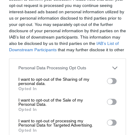
opt-out request is processed you may continue seeing
interest-based ads based on personal information utilized by
us or personal information disclosed to third parties prior to
your opt-out. You may separately opt-out of the further
disclosure of your personal information by third parties on the
1
ΣΧΟΛΙΟ
IAB’s list of downstream participants. This information may
also be disclosed by us to third parties on the
IAB’s List of
Παλιότερα
ΕΝΙΣΧΥΣΤΕ ΤΟ
Downstream Participants
that may further disclose it to other
third parties.
Ένας Έλληνας.
Στηρίξτε με τη χορηγία σας για να
Personal Data Processing Opt Outs
10 Ιανουαρίου 2025 18:47
επιβιώσει η Αδέσμευτη
I want to opt-out of the Sharing of my
Δημοσιογραφία του SLpress.gr.
Αρκεί οι ΗΠΑ να μην εξευμενισουν την Τουρκία για την
personal data.
Opted In
δημιουργία του Κουρδιστάν με παραχωρήσεις εις βάρος
μας.
I want to opt-out of the Sale of my
ΔΩΡΕΑ
Personal Data.
Απάντηση
5
Opted In
* Ελάχιστη συνεισφορά 5€
I want to opt-out of processing my
Personal Data for Targeted Advertising.
Opted In