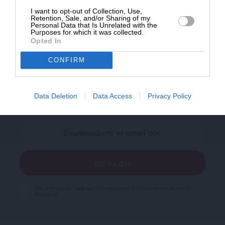
I want to opt-out of Collection, Use,
Retention, Sale, and/or Sharing of my
Personal Data that Is Unrelated with the
Purposes for which it was collected.
Opted In
CONFIRM
Newsletter
Κάντε εγγραφή στο ενημερωτικό δελτίου του
SLpress.gr για να λαμβάνετε τα σημαντικότερα
Data Deletion
Data Access
Privacy Policy
θέματα στο email σας
Ναι, επιθυμώ να λαμβάνω το ενημερωτικό δελτίο μέσω e-mail από το
SLpress.gr