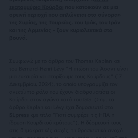
εκατομμύρια Κούρδοι
που κατοικούν σε μια
ορεινή περιοχή που απλώνεται στα σύνορα»
της Συρίας, της Τουρκίας, του Ιράκ, του Ιράν
και της Αρμενίας – ζουν κυριολεκτικά στα
βουνά.
Συμφωνώ με το άρθρο του Thomas Kaplan και
του Bernard-Henri Lévy “Η πτώση του Άσαντ είναι
μια ευκαιρία να στηρίξουμε τους Κούρδους” (17
Δεκεμβρίου, 2024), το οποίο υπογραμμίζει τον
ανεκτίμητο ρόλο που έχουν διαδραματίσει οι
Κούρδοι στον αγώνα κατά του ISIS. (Σημ. το
άρθρο Kaplan και Lévy έχει δημοσιευτεί στο
SLpress
κμε τίτλο “Γιατί συμφέρει τις ΗΠΑ η
ίδρυση Κουρδικού κράτους”). Η δέσμευσή τους
στις δημοκρατικές αρχές, τη θρησκευτική ανοχή
και την προστασία των μειονοτήτων τους καθιστά