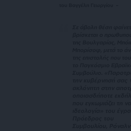
του Βαγγέλη Γεωργίου –
Σε άβολη θέση φαίνετ
βρίσκεται ο πρωθυπο
της Βουλγαρίας, Μπόι
Μπορίσοφ, μετά το ά
της επιστολής που του
το Παγκόσμιο Εβραϊκ
Παροτρ
Συμβούλιο. «
την κυβέρνησή σας ν
ακλόνητη στην απο
οποιασδήποτε εκδή
που εγκωμιάζει τη να
ιδεολογία
» του έγρ
Πρόεδρος του
Συμβουλίου, Ρόναλν