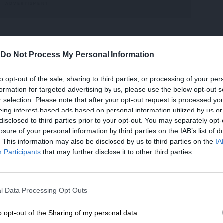
 και υπουργός Πολέμου στην διάρκεια του
-
Do Not Process My Personal Information
ιξής του στο Γ’ Ράιχ και της δράσης του ως
ων (UBNL), θεωρείται εμβληματική ιστορική
to opt-out of the sale, sharing to third parties, or processing of your per
ό το 2003 εθνικιστικές οργανώσεις της
formation for targeted advertising by us, please use the below opt-out s
ία στην πρωτεύουσα προς τιμήν των
r selection. Please note that after your opt-out request is processed y
eing interest-based ads based on personal information utilized by us or
ας» και του Lukov ο οποίος δολοφονήθηκε
disclosed to third parties prior to your opt-out. You may separately opt-
losure of your personal information by third parties on the IAB’s list of
. This information may also be disclosed by us to third parties on the
IA
Participants
that may further disclose it to other third parties.
ότητα
στην Βουλγαρία οι σημερινοί οπαδοί του
ΕΝΙΣΧΥΣΤΕ ΤΟ
είνουν να μεγαλοποιούν την δράση και τα
σιάζοντας έτσι μια στρεβλή εικόνα των
l Data Processing Opt Outs
Στηρίξτε με τη χορηγία σας για να επιβιώσει
ι ότι οι νέοι στην Βουλγαρία ενθουσιάζονται
η Αδέσμευτη Δημοσιογραφία του
o opt-out of the Sharing of my personal data.
ου καλούν τον κόσμο να ενωθεί εναντίον των