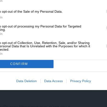
SLpress.gr.
In
οντάς τους εργαλείο εξτρεμισμού και
o opt-out of the Sale of my Personal Data.
ΔΩΡΕΑ
In
ιο η ετήσια νεοναζιστική πορεία διεξάγεται
* Ελάχιστη συνεισφορά 5€
ους διαδηλωτές να κρατούν πυρσούς,
to opt-out of processing my Personal Data for Targeted
ing.
ιαβόητο ηγέτη των Λεγεωνάριων, της
In
στήριξε την απέλαση 11.340 Εβραίων στην
o opt-out of Collection, Use, Retention, Sale, and/or Sharing
υποστηρίξει ο ιστορικός
Nikolay Poppetrov
,
ersonal Data that Is Unrelated with the Purposes for which it
lected.
αποδεικνύουν ότι ο Lukov ήταν αντισημίτης
»
In
αμφισβήτηση, ίσως ο ίδιος ο Lukov να είχε
ις
».
CONFIRM
Data Deletion
Data Access
Privacy Policy
μίζει στον Μπορίσοφ πως, τώρα που η