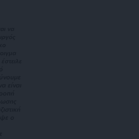
αι να
υργός
κο
νοιγμα
 έστειλε
ό
ύνουμε
α είναι
τροπή
λωσης
ζιστική
αψε ο
τ