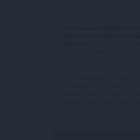
επιθέσεις.
Τον περασμένο Νοέμβρη, αντιπ
ξίφη τους για το επίμαχο ζήτημ
κάλεσε τον
υπουργό Εσωτερικών Ρ
συμβόλων στη Βουλγαρία και να αντ
είδους φασιστικές εκδηλώσεις.
Ο Ράντεφ αρνήθηκε ότι υπάρχουν σ
Υπογράμμισε ότι το υπουργείο του
εθνικοσοσιαλιστικές οργανώσεις π
σύμβολα. «
Εάν συνέβαινε κάτι τέτ
είπε.