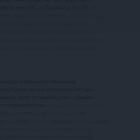
εδρία στην ΕΕ,
το Συμβούλιο της ΕΕ
«
θα
 Βουλγαρίας και στην διατήρηση των αξιών της
ίνων της ανοχής και της απόρριψης του
ού. Με αυτό το πνεύμα, παροτρύνουμε την
 στην αποτροπή οποιουδήποτε εγκωμιασμού της
επιτομή της πιο σκοτεινής περιόδου του 20ού
υλγαρία η κυβέρνηση Μπορίσοφ
ικά βήματα για την καταπολέμηση των
γεγονός αυτό το παραδέχεται η εβραϊκή
μα η παραίτηση του
υφυπουργού περιφερειακής
ερασμένο Μάιο, μετά την δημοσίευση
σε ναζιστικά. Επίσης πρόσφατα η βουλγαρική
τείνει τον ορισμό του αντισημιτισμού
ν εβραϊκή κοινότητα από αντισημιτικές