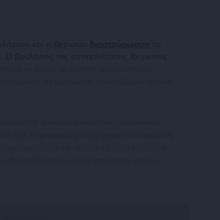
ολίτευση και κυβέρνηση
διασταύρωσαν
τα
α. Ο βουλευτής της αντιπολίτευσης Ibryamov,
άντεφ να παύσει τη διάδοση των φασιστικών
ιμετωπίσει τις οργανώσεις που διεξάγουν τέτοιου
ήμερα στην Βουλγαρία φασιστικές οργανώσεις.
 δεν έχει πληροφορίες για εγγεγραμμένα κόμματα ή
ου χρησιμοποιούν τη σβάστικα ή άλλα φασιστικά
οιο θα λαμβάνονταν όλα τα απαραίτητα μέτρα
»,