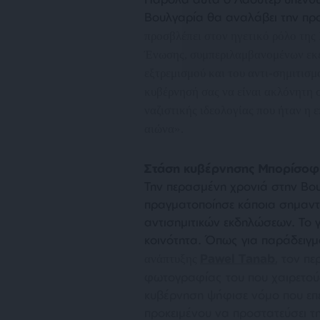
Βουλγαρία θα αναλάβει την προ
προσβλέπει στον ηγετικό ρόλο της
Ένωσης, συμπεριλαμβανομένων εκε
εξτρεμισμού και του αντι-σημιτισμ
κυβέρνησή σας να είναι ακλόνητη
ναζιστικής ιδεολογίας που ήταν η 
αιώνα
».
Στάση κυβέρνησης Μπορίσοφ
Την περασμένη χρονιά στην Βο
πραγματοποίησε κάποια σημαντ
αντισημιτικών εκδηλώσεων. Το 
κοινότητα. Όπως για παράδειγ
Pawel Tanab
, τον π
ανάπτυξης
φωτογραφίας του που χαιρετού
κυβέρνηση ψήφισε νόμο που επεκ
προκειμένου να προστατεύσει τη