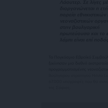
Λάουτερ. Σε λίγες μ
διοργανώνεται η ετή
πορεία εθνικιστικών 
νεοναζιστικών οργ
στην βουλγαρική
πρωτεύουσα και το 
λόμπι είναι επί ποδό
Τ
ο Παγκόσμιο Εβραϊκό Συμβούλι
ξεκίνησαν μια διεθνή εκστρατε
προγραμματισμένης νεοναζιστι
Βούλγαρου στρατηγού
Hristo L
67.000 υπογραφές που θα συνο
της Σόφιας.