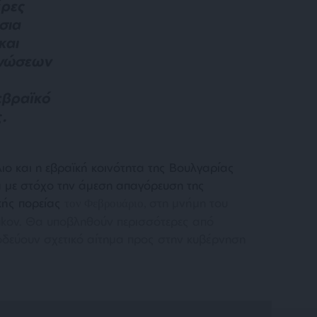
έρες
σια
και
ανώσεων
εβραϊκό
ς.
ο και η εβραϊκή κοινότητα της Βουλγαρίας
ία με στόχο την άμεση απαγόρευση της
κής πορείας
στη μνήμη του
τον Φεβρουάριο,
ukov. Θα υποβληθούν περισσότερες από
δεύουν σχετικό αίτημα προς στην κυβέρνηση