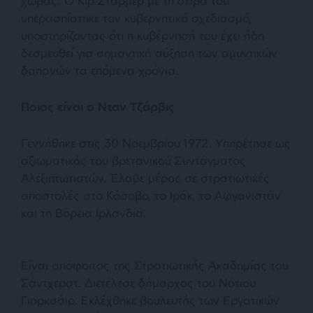
χώρας. Ο Κιρ Στάρμερ με τη σειρά του
υπερασπίστηκε τον κυβερνητικό σχεδιασμό,
υποστηρίζοντας ότι η κυβέρνησή του έχει ήδη
δεσμευθεί για σημαντική αύξηση των αμυντικών
δαπανών τα επόμενα χρόνια.
Ποιος είναι ο Νταν Τζάρβις
Γεννήθηκε στις 30 Νοεμβρίου 1972. Υπηρέτησε ως
αξιωματικός του βρετανικού Συντάγματος
Αλεξιπτωτιστών. Έλαβε μέρος σε στρατιωτικές
αποστολές στο Κόσοβο, το Ιράκ, το Αφγανιστάν
και τη Βόρεια Ιρλανδία.
Είναι απόφοιτος της Στρατιωτικής Ακαδημίας του
Σάντχερστ. Διετέλεσε δήμαρχος του Νότιου
Γιορκσάιρ. Εκλέχθηκε βουλευτής των Εργατικών