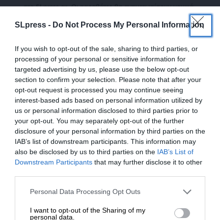
στο SLpress.gr. Οι παραβάτες θα αντιμετωπίσουν νομικά
μέτρα.
SLpress -
Do Not Process My Personal Information
If you wish to opt-out of the sale, sharing to third parties, or
Ακολουθήστε το
SLpress.gr στο Google News
και μείνετε
processing of your personal or sensitive information for
ενημερωμένοι
targeted advertising by us, please use the below opt-out
section to confirm your selection. Please note that after your
opt-out request is processed you may continue seeing
Kαταθέστε το σχολιό σας. Eνημερώνουμε ότι τα
interest-based ads based on personal information utilized by
υβριστικά σχόλια θα διαγράφονται.
us or personal information disclosed to third parties prior to
your opt-out. You may separately opt-out of the further
disclosure of your personal information by third parties on the
IAB’s list of downstream participants. This information may
also be disclosed by us to third parties on the
IAB’s List of
ΕΝΙΣΧΥΣΤΕ ΤΟ
Downstream Participants
that may further disclose it to other
third parties.
Στηρίξτε με τη χορηγία σας για να
Personal Data Processing Opt Outs
επιβιώσει η Αδέσμευτη
I want to opt-out of the Sharing of my
0
ΣΧΟΛΙΑ
Δημοσιογραφία του SLpress.gr.
personal data.