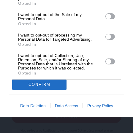
Opted In
I want to opt-out of the Sale of my
ΔΩΡΕΑ
Personal Data.
Opted In
* Ελάχιστη συνεισφορά 5€
I want to opt-out of processing my
Personal Data for Targeted Advertising.
Opted In
I want to opt-out of Collection, Use,
Newsletter
Retention, Sale, and/or Sharing of my
Personal Data that Is Unrelated with the
Purposes for which it was collected.
Κάντε εγγραφή στο ενημερωτικό δελτίου του
Opted In
SLpress.gr για να λαμβάνετε τα σημαντικότερα
θέματα στο email σας
CONFIRM
Data Deletion
Data Access
Privacy Policy
Ναι, επιθυμώ να λαμβάνω το ενημερωτικό δελτίο μέσω e-mail από το