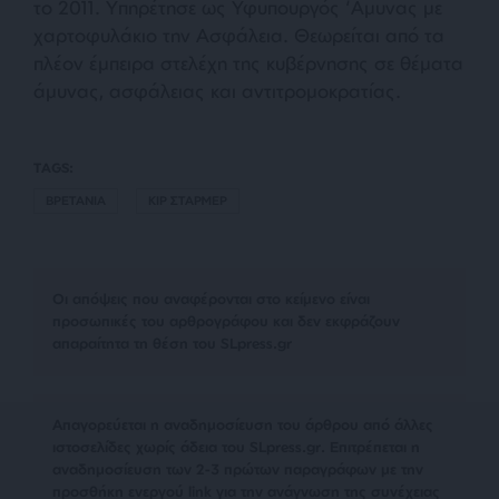
το 2011. Υπηρέτησε ως Υφυπουργός ‘Αμυνας με
χαρτοφυλάκιο την Ασφάλεια. Θεωρείται από τα
πλέον έμπειρα στελέχη της κυβέρνησης σε θέματα
άμυνας, ασφάλειας και αντιτρομοκρατίας.
TAGS:
ΒΡΕΤΑΝΙΑ
ΚΙΡ ΣΤΑΡΜΕΡ
Οι απόψεις που αναφέρονται στο κείμενο είναι
προσωπικές του αρθρογράφου και δεν εκφράζουν
απαραίτητα τη θέση του SLpress.gr
Απαγορεύεται η αναδημοσίευση του άρθρου από άλλες
ιστοσελίδες χωρίς άδεια του SLpress.gr. Επιτρέπεται η
αναδημοσίευση των 2-3 πρώτων παραγράφων με την
προσθήκη ενεργού link για την ανάγνωση της συνέχειας