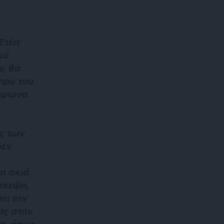
τέιτ
κό
ν, θα
προ του
ύμφωνα
ς των
δεν
η σκιά
σκεψη,
ει την
ας στην
α, όπως