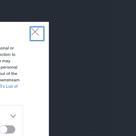
sonal or
ection to
ou may
 personal
out of the
 downstream
B’s List of