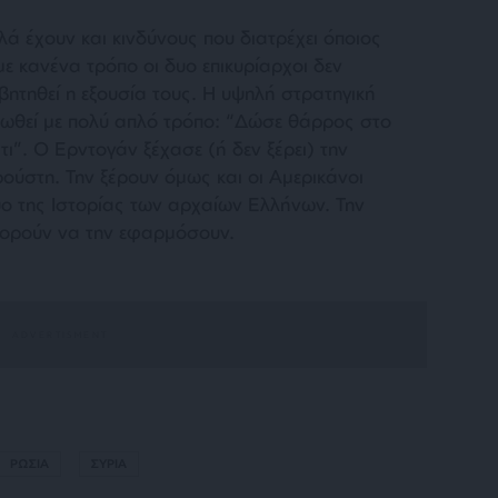
ά έχουν και κινδύνους που διατρέχει όποιος
ε κανένα τρόπο οι δυο επικυρίαρχοι δεν
βητηθεί η εξουσία τους. Η υψηλή στρατηγική
πωθεί με πολύ απλό τρόπο: “Δώσε θάρρος στο
τι”. Ο Ερντογάν ξέχασε (ή δεν ξέρει) την
ρούστη. Την ξέρουν όμως και οι Αμερικάνοι
 δυο της Ιστορίας των αρχαίων Ελλήνων. Την
μπορούν να την εφαρμόσουν.
ΡΩΣΙΑ
ΣΥΡΙΑ