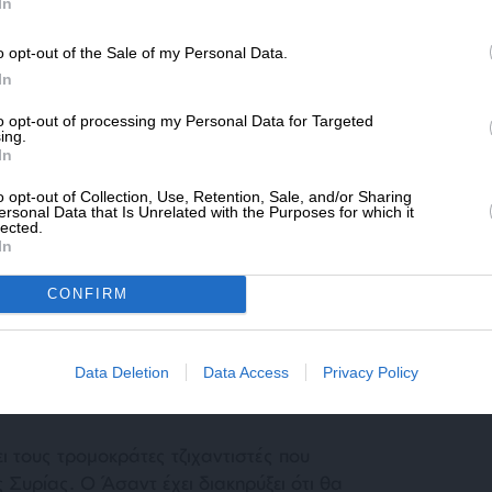
SLpress.gr.
In
υρκία θα βγει χαμένη. Για τον απλό λόγο ότι
ρντογάν μπορούν να πραγματοποιηθούν μόνο
o opt-out of the Sale of my Personal Data.
 ισχύος των επικυρίαρχων ΗΠΑ και Ρωσίας.
ΔΩΡΕΑ
In
 κοινοτοπίες του τύπου στους δυο τρίτος δεν
* Ελάχιστη συνεισφορά 5€
ίρουν και οι δυο.
to opt-out of processing my Personal Data for Targeted
ing.
In
ες έχει κάνει ένα βήμα παραπάνω από όσα
o opt-out of Collection, Use, Retention, Sale, and/or Sharing
ριστες απειλές για κάποια νησιά του Αιγαίου
ersonal Data that Is Unrelated with the Purposes for which it
lected.
 πλούτο που δεν του ανήκει με οποιαδήποτε
In
, κατονόμασε συγκεκριμένα νησιά που
 Και στην απέναντι πλευρά, στη Συρία,
CONFIRM
ωση των Κούρδων, πολύτιμων συμμάχων των
Data Deletion
Data Access
Privacy Policy
ει τους τρομοκράτες τζιχαντιστές που
ς Συρίας. Ο Άσαντ έχει διακηρύξει ότι θα