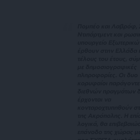
Πομπέο και Λαβρόφ, Σ
Ντιπάρτμεντ και ρωσι
υπουργείο Εξωτερικώ
έρθουν στην Ελλάδα 
τέλους του έτους, σ
με δημοσιογραφικές
πληροφορίες. Οι δυο
κορυφαίοι παράγοντε
διεθνών πραγμάτων 
έρχονται να
κονταροχτυπηθούν στ
της Ακρόπολης. Η επί
λογικά, θα επιβεβαιώσ
επάνοδο της χώρας μ
προ ΣΥΡΙΖΑ ομαλότητ