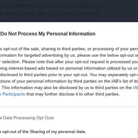
ιμη η υπόθεση ότι και η από εδώ πλευρά της
 και η Κύπρος, δεν έχουν μείνει εκτός της
εγάλων.
-
Do Not Process My Personal Information
χή είναι το πετρέλαιο και το φυσικό αέριο.
λιτικές ισορροπίες όπου η Ρωσία είναι
to opt-out of the sale, sharing to third parties, or processing of your per
καθεστώς Άσαντ παραμένει ακλόνητο και η
formation for targeted advertising by us, please use the below opt-out s
ίται, έστω και αν έχει απώλειες ισχύος.
r selection. Please note that after your opt-out request is processed y
ενεργός παίκτης. Ο μόνος ζημιωμένος, όπως
eing interest-based ads based on personal information utilized by us or
disclosed to third parties prior to your opt-out. You may separately opt-
ρντογάν.
losure of your personal information by third parties on the IAB’s list of
. This information may also be disclosed by us to third parties on the
IA
Participants
that may further disclose it to other third parties.
ΕΝΙΣΧΥΣΤΕ ΤΟ
l Data Processing Opt Outs
Στηρίξτε με τη χορηγία σας για να επιβιώσει
η Αδέσμευτη Δημοσιογραφία του
o opt-out of the Sharing of my personal data.
σε περίπτωση που ΗΠΑ και Ρωσία βρουν