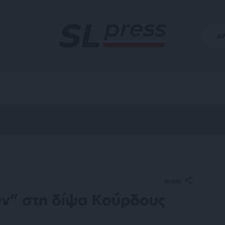
Α
SHARE
υν” στη δίψα Κούρδους