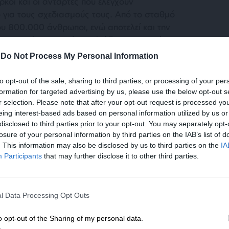
ρκοι και οι αντάρτες που ελέγχουν
 για τους σχεδιασμούς τους. Από το σταθμό
ου 800.000 άνθρωποι, ενώ αποτελεί και την
υ μεταφέρουν νερό σε χιλιάδες εκτοπισμένους
-
Do Not Process My Personal Information
to opt-out of the sale, sharing to third parties, or processing of your per
formation for targeted advertising by us, please use the below opt-out s
r selection. Please note that after your opt-out request is processed y
eing interest-based ads based on personal information utilized by us or
disclosed to third parties prior to your opt-out. You may separately opt-
losure of your personal information by third parties on the IAB’s list of
. This information may also be disclosed by us to third parties on the
IA
υ οι Τούρκοι κόβουν το νερό, από τον
Participants
that may further disclose it to other third parties.
εξαπέλυσαν επίθεση κατά των Κούρδων της
μα ένα μεγάλο μέρος του πληθυσμού να
ΕΝΙΣΧΥΣΤΕ ΤΟ
ές νερού, διακινδυνεύοντας την υγεία τους,
l Data Processing Opt Outs
VID-19»
. Κυριολεκτικά, οι άνθρωποι δεν είχαν
Στηρίξτε με τη χορηγία σας για να επιβιώσει
ους, που αποτελεί βασικό μέτρο υγιεινής, και
η Αδέσμευτη Δημοσιογραφία του
o opt-out of the Sharing of my personal data.
πηγάδια ή όποιες ποσότητες μπορέσουν να