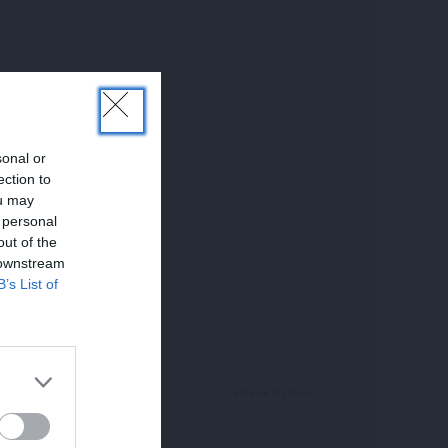
sonal or
ection to
ou may
 personal
out of the
 downstream
B’s List of