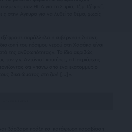
σταλμένος των ΗΠΑ για τη Συρία, Τζιμ Τζέφρεϊ,
ις στην Άγκυρα για να λυθεί το θέμα, χωρίς
ς εξέφρασε παράλληλα η κυβέρνηση Άσαντ,
 διακοπή του πόσιμου νερού στη Χασάκα είναι
κατά της ανθρωπότητας»
. Το ίδιο ακριβώς
ος τον γ.γ. Αντόνιο Γκουτέρες, ο Πατριάρχης
τονίζοντας ότι
«πάνω από ένα εκατομμύριο
τους δικαιώματος στη ζωή […]».
ίναι βάρβαρη πράξη και κατάφωρη παραβίαση