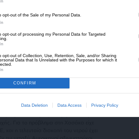
SLpress.gr.
In
ποστολών.
o opt-out of the Sale of my Personal Data.
ΔΩΡΕΑ
καταγγείλει τους Τούρκους ότι χρησιμοποιούν
In
ιθέσεις πυροβολικού και drones– και
* Ελάχιστη συνεισφορά 5€
to opt-out of processing my Personal Data for Targeted
υναμώσει πολιτικά και κοινωνικά τους
ing.
In
ηψη του σταθμού Alouk, άλλωστε, ήταν
ας το 2019, ώστε να αποδυναμώσει τις
o opt-out of Collection, Use, Retention, Sale, and/or Sharing
τρέφοντας για παράδειγμα τον τοπικό
ersonal Data that Is Unrelated with the Purposes for which it
lected.
ρονα, η αύξηση της ηλεκτροδότησης στις υπό
In
νέβαλε, όπως ελπίζει η Άγκυρα, στο να
ον πληθυσμό.
CONFIRM
Data Deletion
Data Access
Privacy Policy
τας
μας κόβουν το νερό»
, ανέφεραν στο γαλλικό
ριοχής. Για το πρόβλημα στη Χασάκα είχε
, και η τελευταία διακοπή του νερού έχει
ν τω μεταξύ, Αμερικανοί αξιωματούχοι,