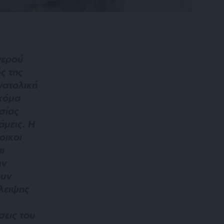
νερού
ς της
νατολική
ακόμα
σίας
άμεις. Η
οικοι
ι
ην
ουν
λειψης
σεις του