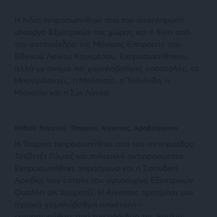
Η Ινδία εκπροσωπήθηκε από τον αναπληρωτή
υπουργό Εξωτερικών της χώρας και η Κίνα από
τον αντιπρόεδρο της Μόνιμης Επιτροπής του
Εθνικού Λαϊκού Κογκρέσου. Εκπροσωπήθηκαν,
αλλά με ακόμα πιο χαμηλόβαθμες αποστολές, το
Μπανγκλαντές, η Μαλαισία, η Ταϊλάνδη, η
Μιανμάρ και η Σρι Λάνκα.
Κηδεία Χαμενεΐ: Τουρκία, Αίγυπτος, Αραβόφωνοι
Η Τουρκία εκπροσωπήθηκε από τον αντιπρόεδρο
Τσεβντέτ Γιλμάζ και πολυμελή αντιπροσωπεία.
Εκπροσωπήθηκε απρόσμενα και η Σαουδική
Αραβία, που έστειλε τον υφυπουργό Εξωτερικών
Ουαλίντ αλ Χουρατζί. Η Αίγυπτος προτίμησε μια
σχετικά χαμηλόβαθμη αποστολή –
εκπροσωπήθηκε από τον πρόεδρο της Βουλής.