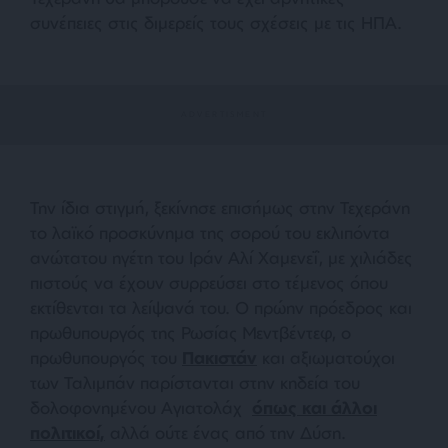
συνέπειες στις διμερείς τους σχέσεις με τις ΗΠΑ.
Την ίδια στιγμή, ξεκίνησε επισήμως στην Τεχεράνη
το λαϊκό προσκύνημα της σορού του εκλιπόντα
ανώτατου ηγέτη του Ιράν Αλί Χαμενεΐ, με χιλιάδες
πιστούς να έχουν συρρεύσει στο τέμενος όπου
εκτίθενται τα λείψανά του. Ο πρώην πρόεδρος και
πρωθυπουργός της Ρωσίας Μεντβέντεφ, ο
πρωθυπουργός του
Πακιστάν
και αξιωματούχοι
των Ταλιμπάν παρίστανται στην κηδεία του
δολοφονημένου Αγιατολάχ
όπως και άλλοι
πολιτικοί,
αλλά ούτε ένας από την Δύση.