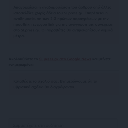
Απαγορεύεται η αναδημοσίευση του άρθρου από άλλες
ιστοσελίδες χωρίς άδεια του SLpress.gr. Επιτρέπεται η
αναδημοσίευση των 2-3 πρώτων παραγράφων με την
προσθήκη ενεργού link για την ανάγνωση της συνέχειας
στο SLpress.gr. Οι παραβάτες θα αντιμετωπίσουν νομικά
μέτρα.
Ακολουθήστε το
SLpress.gr στο Google News
και μείνετε
ενημερωμένοι
Kαταθέστε το σχολιό σας. Eνημερώνουμε ότι τα
υβριστικά σχόλια θα διαγράφονται.