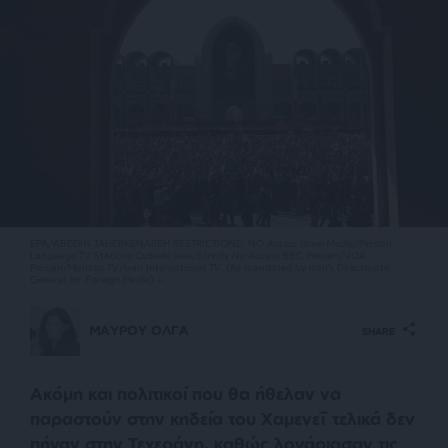
EPA/ABEDIN TAHERKENAREH RESTRICTIONS: NO Access Israel Media/Persian
Language TV Stations Outside Iran/Strictly No Access BBC Persian/VOA
Persian/Manoto TV/Iran International TV. (As mandated by Iran's Directorate
General for Foreign Media) --
ΜΑΥΡΟΥ ΟΛΓΑ
SHARE
Ακόμη και πολιτικοί που θα ήθελαν να
παραστούν στην κηδεία του Χαμενεΐ τελικά δεν
πήγαν στην Τεχεράνη, καθώς λογάριασαν τις