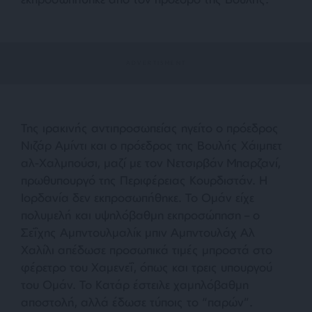
Της ιρακινής αντιπροσωπείας ηγείτο ο πρόεδρος
Νιζάρ Αμίντι και ο πρόεδρος της Βουλής Χάιμπετ
αλ-Χαλμπούσι, μαζί με τον Νετσιρβάν Μπαρζανί,
πρωθυπουργό της Περιφέρειας Κουρδιστάν. Η
Ιορδανία δεν εκπροσωπήθηκε. Το Ομάν είχε
πολυμελή και υψηλόβαθμη εκπροσώπηση – ο
Σεΐχης Αμπντουλμαλίκ μπιν Αμπντουλάχ Αλ
Χαλίλι απέδωσε προσωπικά τιμές μπροστά στο
φέρετρο του Χαμενεΐ, όπως και τρεις υπουργού
του Ομάν. Το Κατάρ έστειλε χαμηλόβαθμη
αποστολή, αλλά έδωσε τύποις το “παρών”.