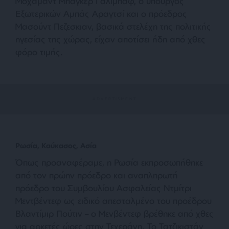
Μοχαμάντ Μπαγκέρ Γαλιμπάφ, ο υπουργός
Εξωτερικών Αμπάς Αραγτσί και ο πρόεδρος
Μασούντ Πεζεσκιαν, βασικά στελέχη της πολιτικής
ηγεσίας της χώρας, είχαν αποτίσει ήδη από χθες
φόρο τιμής.
Ρωσία, Καύκασος, Ασία
Όπως προαναφέραμε, η Ρωσία εκπροσωπήθηκε
από τον πρώην πρόεδρο και αναπληρωτή
πρόεδρο του Συμβουλίου Ασφαλείας Ντμίτρι
Μεντβέντεφ ως ειδικό απεσταλμένο του προέδρου
Βλαντίμιρ Πούτιν – ο Μενβέντεφ βρέθηκε από χθες
για αρκετές ώρες στην Τεχεράνη. Το Τατζικιστάν