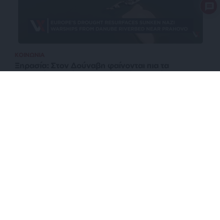
ΚΟΙΝΩΝΙΑ
Ξηρασία: Στον Δούναβη φαίνονται πια τα
βυθισμένα πλοία των ναζί αλλά και η γέφυρα του
Μεγάλου Κωνσταντίνου
ΕΠΙΣΤΡΟΦΗ ΣΤΗΝ ΑΡΧΗ ΤΗΣ ΣΕΛΙΔΑΣ
NEWSLETTER