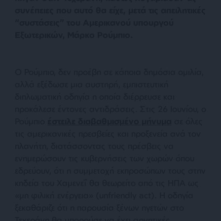
συνέπειες που αυτό θα είχε, μετά τις απειλητικές
“συστάσεις” του Αμερικανού υπουργού
Εξωτερικών, Μάρκο Ρούμπιο.
Ο Ρούμπιο, δεν προέβη σε κάποια δημόσια ομιλία,
αλλά εξέδωσε μια αυστηρή, εμπιστευτική
διπλωματική οδηγία η οποία διέρρευσε και
προκάλεσε έντονες αντιδράσεις. Στις 26 Ιουνίου, ο
Ρούμπιο
έστειλε διαβαθμισμένο μήνυμα
σε όλες
τις αμερικανικές πρεσβείες και προξενεία ανά τον
πλανήτη, διατάσσοντας τους πρέσβεις να
ενημερώσουν τις κυβερνήσεις των χωρών όπου
εδρεύουν, ότι η συμμετοχή εκπροσώπων τους στην
κηδεία του Χαμενεΐ θα θεωρείτο από τις ΗΠΑ ως
«μη φιλική ενέργεια» (unfriendly act). Η οδηγία
ξεκαθάριζε ότι η παρουσία ξένων ηγετών στο
Τεχεράνη θα μπορούσε να έχει αρνητικές