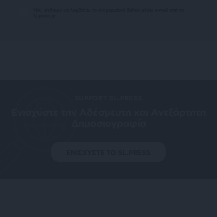
Ναι, επιθυμώ να λαμβάνω το ενημερωτικό δελτίο μέσω e-mail από το
SLpress.gr
SUPPORT SL.PRESS
Ενισχύστε την Aδέσμευτη και Aνεξάρτητη
Δημοσιογραφία
ΕΝΙΣΧΥΣΤΕ ΤΟ SL.PRESS