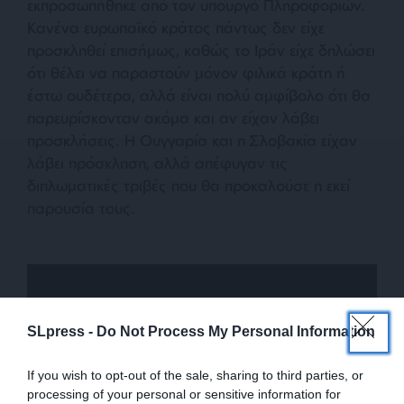
εκπροσωπήθηκε από τον υπουργό Πληροφοριών.
Κανένα ευρωπαϊκό κράτος πάντως δεν είχε
προσκληθεί επισήμως, καθώς το Ιράν είχε δηλώσει
ότι θέλει να παραστούν μόνον φιλικά κράτη ή
έστω ουδέτερα, αλλά είναι πολύ αμφίβολο ότι θα
παρευρίσκονταν ακόμα και αν είχαν λάβει
προσκλήσεις. Η Ουγγαρία και η Σλοβακία είχαν
λάβει πρόσκληση, αλλά απέφυγαν τις
διπλωματικές τριβές που θα προκαλούσε η εκεί
παρουσία τους.
SLpress -
Do Not Process My Personal Information
If you wish to opt-out of the sale, sharing to third parties, or
processing of your personal or sensitive information for