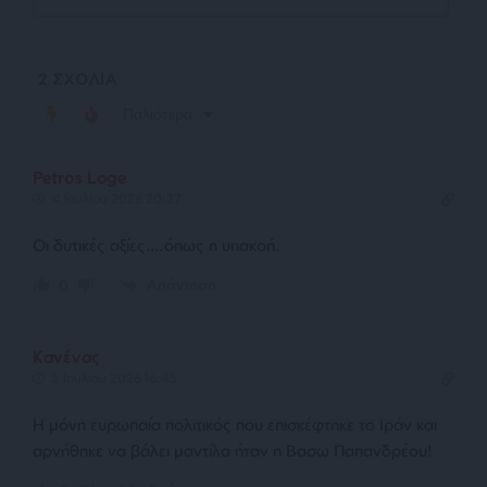
2
ΣΧΟΛΙΑ
Παλιότερα
Petros Loge
4 Ιουλίου 2026 20:27
Οι δυτικές αξίες….όπως η υπακοή.
Απάντηση
0
Κανένας
5 Ιουλίου 2026 16:45
Η μόνη ευρωπαία πολιτικός που επισκέφτηκε το Ιράν και
αρνήθηκε να βάλει μαντίλα ήταν η Βασω Παπανδρέου!