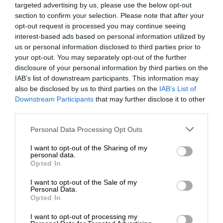
targeted advertising by us, please use the below opt-out
section to confirm your selection. Please note that after your
opt-out request is processed you may continue seeing
interest-based ads based on personal information utilized by
us or personal information disclosed to third parties prior to
your opt-out. You may separately opt-out of the further
disclosure of your personal information by third parties on the
IAB’s list of downstream participants. This information may
also be disclosed by us to third parties on the
IAB’s List of
ΕΝΙΣΧΥΣΤΕ ΤΟ
Downstream Participants
that may further disclose it to other
Τριήμερο προσκύνημα για τον Χαμενεΐ
third parties.
Ο Αλί Χαμενεΐ, ο μακροβιότερος ηγέτης του Ιράν
Στηρίξτε με τη χορηγία σας για να
Personal Data Processing Opt Outs
μετά την ίδρυση της Ισλαμικής Δημοκρατίας το
επιβιώσει η Αδέσμευτη
I want to opt-out of the Sharing of my
1979, σκοτώθηκε σε ηλικία 86 ετών σε πλήγμα
Δημοσιογραφία του SLpress.gr.
personal data.
στην οικία του κατά την πρώτη ημέρα των
Opted In
βομβαρδισμών που εξαπέλυσαν ΗΠΑ και Ισραήλ
I want to opt-out of the Sale of my
στις 28 Φεβρουαρίου. Εκεί τραυματίσθηκε
ΔΩΡΕΑ
Personal Data.
Opted In
σοβαρά και ο γιος και διάδοχος του στην ηγεσία,
* Ελάχιστη συνεισφορά 5€
που δεν παρέστη στην κηδεία, είτε για λόγους
I want to opt-out of processing my