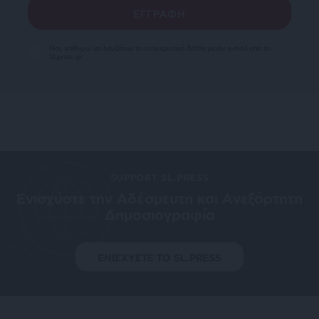
Ναι, επιθυμώ να λαμβάνω το ενημερωτικό δελτίο μέσω e-mail από το
SLpress.gr
SUPPORT SL.PRESS
Ενισχύστε την Aδέσμευτη και Aνεξάρτητη
Δημοσιογραφία
ΕΝΙΣΧΥΣΤΕ ΤΟ SL.PRESS