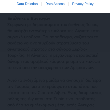
Data Deletion
Data Access
Privacy Policy
Εκτέθηκε ο Ερντογάν
Σύμφωνα με δημοσιεύματα του διεθνούς Τύπου,
θα υπάρξει ενεργότερη εμπλοκή της Αιγύπτου στη
συριακή υπόθεση. Για παράδειγμα, συζητείται το
σενάριο να αναπτυχθούν στρατεύματα του
αιγυπτιακού στρατού στα σύνορα Συρίας-
Τουρκίας. Η Αίγυπτος, η μεγαλύτερη στρατιωτική
δύναμη του αραβικού κόσμου, μπορεί να καλύψει
το κενό από την αποχώρηση των Αμερικανών.
Αυτό το ενδεχόμενο μοιάζει να ανησυχεί ιδιαίτερα
την Τουρκία, μετά το πρόσφατο στραπάτσο που
υπέστη από τον Σίσι στη Λιβύη. Ένας διευρυμένος
ρόλος της Αιγύπτου στη Συρία είναι αποδεκτός
από όλα τα εμπλεκόμενα μέρη, εκτός Άγκυρας.