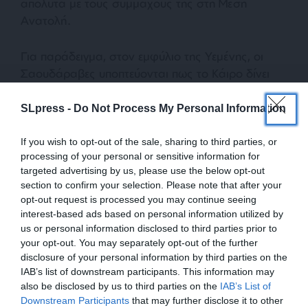
απόλυτα με τους συμμάχους της στη Μέση
Ανατολή.
Για παράδειγμα, στον εμφύλιο της Υεμένης, οι
Σαουδάραβες υποπτεύονται πως το Κάιρο δίνει
μυστική βοήθεια στους σιίτες αντάρτες Χούθι. Το
στρατιωτικό καθεστώς του Σίσι δεν θεωρεί τη
SLpress -
Do Not Process My Personal Information
Χαμάς τρομοκρατική οργάνωση, όπως οι ΗΠΑ και
το Ισραήλ. Η Αίγυπτος δεν συμμετέχει στην
If you wish to opt-out of the sale, sharing to third parties, or
processing of your personal or sensitive information for
εκστρατεία απομόνωσης του Ιράν στον αραβικό
targeted advertising by us, please use the below opt-out
κόσμο, μία εκστρατεία ενορχηστρωμένη από το
section to confirm your selection. Please note that after your
Ισραήλ, τη Σαουδική Αραβία και τις ΗΠΑ.
opt-out request is processed you may continue seeing
interest-based ads based on personal information utilized by
Ο πρόεδρος Σίσι ήταν και είναι κατηγορηματικά
us or personal information disclosed to third parties prior to
your opt-out. You may separately opt-out of the further
αντίθετος σε αλλαγή καθεστώτος στη Συρία. Η
disclosure of your personal information by third parties on the
αντιτρομοκρατική συνεργασία Καΐρου και
IAB’s list of downstream participants. This information may
Δαμασκού συνεχιζόταν κανονικά, ενώ μαινόταν ο
also be disclosed by us to third parties on the
IAB’s List of
αιματηρός εμφύλιος στη Συρία. Αιγύπτιοι
ΕΝΙΣΧΥΣΤΕ ΤΟ
Downstream Participants
that may further disclose it to other