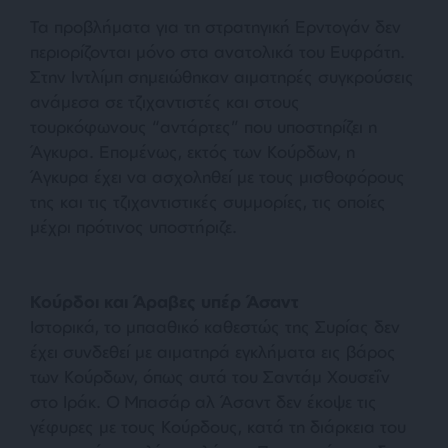
Τα προβλήματα για τη στρατηγική Ερντογάν δεν
περιορίζονται μόνο στα ανατολικά του Ευφράτη.
Στην Ιντλίμπ σημειώθηκαν αιματηρές συγκρούσεις
ανάμεσα σε τζιχαντιστές και στους
τουρκόφωνους “αντάρτες” που υποστηρίζει η
Άγκυρα. Επομένως, εκτός των Κούρδων, η
Άγκυρα έχει να ασχοληθεί με τους μισθοφόρους
της και τις τζιχαντιστικές συμμορίες, τις οποίες
μέχρι πρότινος υποστήριζε.
Κούρδοι και Άραβες υπέρ Άσαντ
Ιστορικά, το μπααθικό καθεστώς της Συρίας δεν
έχει συνδεθεί με αιματηρά εγκλήματα εις βάρος
των Κούρδων, όπως αυτά του Σαντάμ Χουσεΐν
στο Ιράκ. Ο Μπασάρ αλ Άσαντ δεν έκοψε τις
γέφυρες με τους Κούρδους, κατά τη διάρκεια του