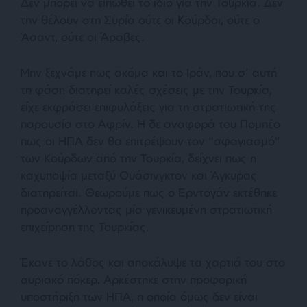
Δεν μπορεί να ειπωθεί το ίδιο για την Τουρκία. Δεν
την θέλουν στη Συρία ούτε οι Κούρδοι, ούτε ο
Άσαντ, ούτε οι Άραβες.
Μην ξεχνάμε πως ακόμα και το Ιράν, που σ’ αυτή
τη φάση διατηρεί καλές σχέσεις με την Τουρκία,
είχε εκφράσει επιφυλάξεις για τη στρατιωτική της
παρουσία στο Αφρίν. Η δε αναφορά του Πομπέο
πως οι ΗΠΑ δεν θα επιτρέψουν τον “
σφαγιασμό
”
των Κούρδων από την Τουρκία, δείχνει πως η
καχυποψία μεταξύ Ουάσινγκτον και Άγκυρας
διατηρείται. Θεωρούμε πως ο Ερντογάν εκτέθηκε
προαναγγέλλοντας μία γενικευμένη στρατιωτική
επιχείρηση της Τουρκίας.
Έκανε το λάθος και αποκάλυψε τα χαρτιά του στο
συριακό πόκερ. Αρκέστηκε στην προφορική
υποστήριξη των ΗΠΑ, η οποία όμως δεν είναι