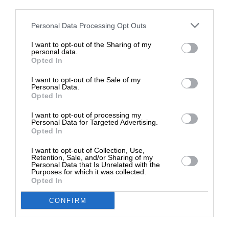
αξιωματούχοι συμμετέχουν στις συνομιλίες για
third parties.
τον “οδικό χάρτη” στη Συρία, μαζί με τους
Στηρίξτε με τη χορηγία σας για να
Personal Data Processing Opt Outs
Κούρδους και τη συριακή κυβέρνηση.
επιβιώσει η Αδέσμευτη
I want to opt-out of the Sharing of my
Δημοσιογραφία του SLpress.gr.
personal data.
Κάιρο και Δαμασκός συμφωνούν στη σκληρή
Opted In
αντιμετώπιση της Μουσουλμανικής Αδελφότητας.
I want to opt-out of the Sale of my
Από τις αρχές της δεκαετίας του ’80, ο πατέρας
ΔΩΡΕΑ
Personal Data.
Άσαντ έχει διαλύσει ολοκληρωτικά το συριακό
Opted In
* Ελάχιστη συνεισφορά 5€
παρακλάδι της οργάνωσης. Η κοινή απέχθεια που
I want to opt-out of processing my
νιώθουν για τον Τούρκο πρόεδρο ενώνει επίσης
Personal Data for Targeted Advertising.
Opted In
τον υιό Άσαντ και τον στρατηγό Σίσι. Για τους
δύο Άραβες ηγέτες, ο Ερντογάν είναι ο
I want to opt-out of Collection, Use,
Retention, Sale, and/or Sharing of my
μεγαλύτερος υποστηρικτής της Μουσουλμανικής
Personal Data that Is Unrelated with the
Αδελφότητας.
Purposes for which it was collected.
Opted In
CONFIRM