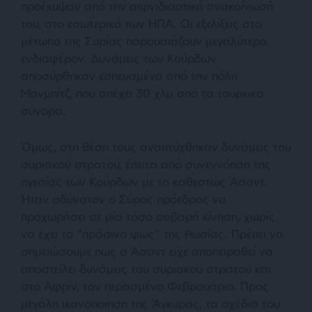
προέκυψαν από την αιφνιδιαστική ανακοίνωσή
του, στο εσωτερικό των ΗΠΑ. Οι εξελίξεις στο
μέτωπο της Συρίας παρουσιάζουν μεγαλύτερο
ενδιαφέρον. Δυνάμεις των Κούρδων
αποσύρθηκαν εσπευσμένα από την πόλη
Μανμπίτζ, που απέχει 30 χλμ από τα τουρκικά
σύνορα.
Όμως, στη θέση τους αναπτύχθηκαν δυνάμεις του
συριακού στρατού, έπειτα από συνεννόηση της
ηγεσίας των Κούρδων με το καθεστώς Άσαντ.
Ήταν αδύνατον ο Σύρος πρόεδρος να
προχωρήσει σε μία τόσο σοβαρή κίνηση, χωρίς
να έχει το “πράσινο φως” της Ρωσίας. Πρέπει να
σημειώσουμε πως ο Άσαντ είχε αποπειραθεί να
αποστείλει δυνάμεις του συριακού στρατού και
στο Αφρίν, τον περασμένο Φεβρουάριο. Προς
μεγάλη ικανοποίηση της Άγκυρας, τα σχέδια του