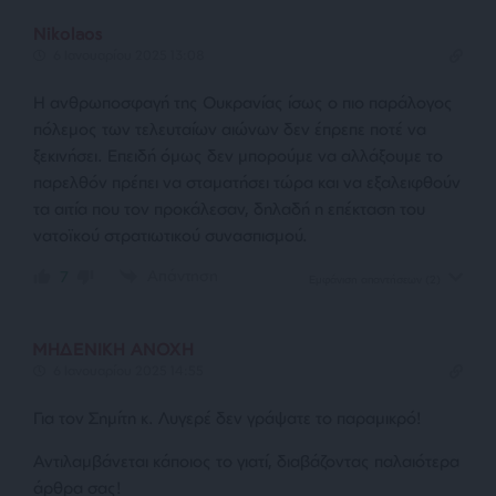
Nikolaos
6 Ιανουαρίου 2025 13:08
Η ανθρωποσφαγή της Ουκρανίας ίσως ο πιο παράλογος
πόλεμος των τελευταίων αιώνων δεν έπρεπε ποτέ να
ξεκινήσει. Επειδή όμως δεν μπορούμε να αλλάξουμε το
παρελθόν πρέπει να σταματήσει τώρα και να εξαλειφθούν
τα αιτία που τον προκάλεσαν, δηλαδή η επέκταση του
νατοϊκού στρατιωτικού συνασπισμού.
Απάντηση
7
Εμφάνιση απαντήσεων
(2)
ΜΗΔΕΝΙΚΗ ΑΝΟΧΗ
6 Ιανουαρίου 2025 14:55
Για τον Σημίτη κ. Λυγερέ δεν γράψατε το παραμικρό!
Αντιλαμβάνεται κάποιος το γιατί, διαβάζοντας παλαιότερα
άρθρα σας!