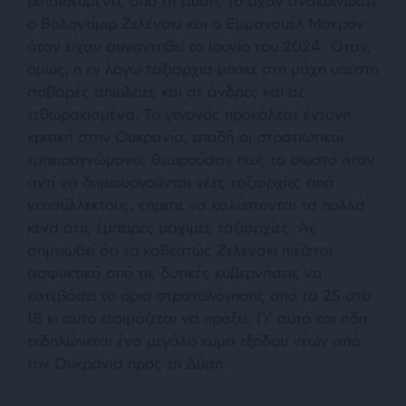
εκπαιδευμένες από τη Δύση. Το είχαν ανακοινώσει
ο Βολοντίμιρ Ζελένσκι και ο Εμμανουέλ Μακρόν
όταν είχαν συναντηθεί το Ιούνιο του 2024. Όταν,
όμως, η εν λόγω ταξιαρχία μπήκε στη μάχη υπέστη
σοβαρές απώλειες και σε άνδρες και σε
τεθωρακισμένα. Το γεγονός προκάλεσε έντονη
κριτική στην Ουκρανία, επειδή οι στρατιωτικοί
εμπειρογνώμονες θεωρούσαν πως το σωστό ήταν
αντί να δημιουργούνται νέες ταξιαρχίες από
νεοσύλλεκτους, έπρεπε να καλύπτονται τα πολλά
κενά στις έμπειρες μάχιμες ταξιαρχίες. Ας
σημειωθεί ότι το καθεστώς Ζελένσκι πιέζεται
ασφυκτικά από τις δυτικές κυβερνήσεις να
κατεβάσει το όριο στρατολόγησης από τα 25 στα
18 κι αυτό ετοιμάζεται να πράξει. Γι’ αυτό και ήδη
εκδηλώνεται ένα μεγάλο κύμα εξόδου νέων από
την Ουκρανία προς τη Δύση.