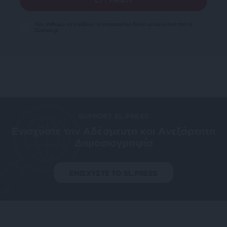
Ναι, επιθυμώ να λαμβάνω το ενημερωτικό δελτίο μέσω e-mail από το
SLpress.gr
SUPPORT SL.PRESS
Ενισχύστε την Aδέσμευτη και Aνεξάρτητη
Δημοσιογραφία
ΕΝΙΣΧΥΣΤΕ ΤΟ SL.PRESS