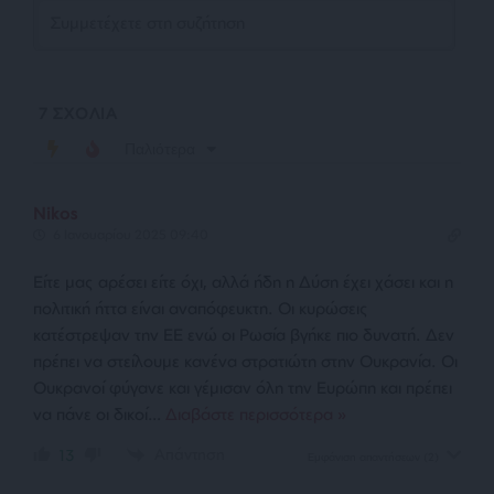
7
ΣΧΟΛΙΑ
Παλιότερα
Nikos
6 Ιανουαρίου 2025 09:40
Είτε μας αρέσει είτε όχι, αλλά ήδη η Δύση έχει χάσει και η
πολιτική ήττα είναι αναπόφευκτη. Οι κυρώσεις
κατέστρεψαν την ΕΕ ενώ οι Ρωσία βγήκε πιο δυνατή. Δεν
πρέπει να στείλουμε κανένα στρατιώτη στην Ουκρανία. Οι
Ουκρανοί φύγανε και γέμισαν όλη την Ευρώπη και πρέπει
να πάνε οι δικοί
…
Διαβάστε περισσότερα »
Απάντηση
13
Εμφάνιση απαντήσεων
(2)