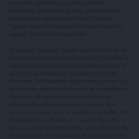
σημασίας ελληνικής κωμόπολης Βελίκα
Νοβοσίλκα δυτικότερα. Επίσης, οι Ρώσοι έχουν
καταλάβει τις πόλεις-κλειδιά Νιού Γιόρκ και
Τορέσκ, ενώ ολοκληρώνεται και η κατάληψη του
οχυρού Τσασίβ Γιάρ βορειότερα.
Οι ρωσικές δυνάμεις, λοιπόν, έχουν πλησιάσει σε
απόσταση αναπνοής την πόλη-κλειδί Ποκρόβσκ, η
οποία λειτουργεί ως κέντρο ανεφοδιασμού για το
σύνολο των ουκρανικών δυνάμεων στο νότιο
Ντονέτσκ. Το Ποκρόβσκ πιέζεται από τα νότια και
νοτιοδυτικά, απειλούμενο κι αυτό με περικύκλωση.
Πρόκειται για κρίσιμη βιομηχανική πόλη με
τεράστιο ορυχείο οπτάνθρακα, ο οποίος είναι
ζωτικής σημασίας για την παραγωγή χάλυβα. Από
επιχειρησιακής απόψεως, η σημασία του είναι
κρίσιμη, επειδή εάν καταληφθεί μετά ο δρόμος θα
είναι ανοικτός για τις ρωσικές δυνάμεις προς την