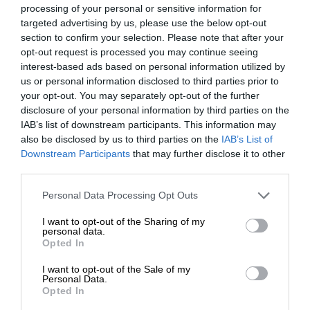
processing of your personal or sensitive information for
περιοχή του Κουρσκ μοιάζει περισσότερο με
targeted advertising by us, please use the below opt-out
απεγνωσμένη κίνηση, παρότι μπορεί σε πρώτη
section to confirm your selection. Please note that after your
φάση να προσκομίσει κάποια εδαφικά κέρδη.
opt-out request is processed you may continue seeing
interest-based ads based on personal information utilized by
us or personal information disclosed to third parties prior to
Οι δύο αντίπαλοι στα μέτωπα της Ουκρανίας
your opt-out. You may separately opt-out of the further
έχουν στραμμένα τα μάτια στον
επερχόμενο
disclosure of your personal information by third parties on the
πρόεδρο Τραμπ
και στις πρωτοβουλίες που έχει
IAB’s list of downstream participants. This information may
προαναγγείλει για έναρξη ειρηνευτικών
also be disclosed by us to third parties on the
IAB’s List of
ΕΝΙΣΧΥΣΤΕ ΤΟ
διαπραγματεύσεων. Προφανώς, κανείς δεν
Downstream Participants
that may further disclose it to other
third parties.
αναμένει ότι θα τερματίσει τον πόλεμο με κάποιον
μαγικό τρόπο και ήδη η Μόσχα –μέσω του
Στηρίξτε με τη χορηγία σας για να
Personal Data Processing Opt Outs
υπουργού Εξωτερικών Λαβρόφ– έχει απορρίψει τις
επιβιώσει η Αδέσμευτη
I want to opt-out of the Sharing of my
ιδέες που έχουν διαρρεύσει για τον τρόπο που
Δημοσιογραφία του SLpress.gr.
personal data.
προτίθεται να διαχειριστεί το Ουκρανικό. Με άλλα
Opted In
λόγια, οι Ρώσοι φέρονται αποφασισμένοι να
I want to opt-out of the Sale of my
συνεχίσουν τον πόλεμο μέχρι να επιτύχουν τους
ΔΩΡΕΑ
Personal Data.
Opted In
αντικειμενικούς στόχους τους, ποντάροντας και
* Ελάχιστη συνεισφορά 5€
στο γεγονός ότι οι Ουκρανοί αντίπαλοί τους είναι