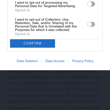
I want to opt-out of processing my
εξουθενωμένοι.
Personal Data for Targeted Advertising.
Opted In
I want to opt-out of Collection, Use,
Retention, Sale, and/or Sharing of my
Personal Data that Is Unrelated with the
ΔΙΑΒΑΣΤΕ ΑΚΟΜΑ
Purposes for which it was collected.
Γιατί οι Ουκρανοί θα μισήσουν
Opted In
σύντομα τον Ζελένσκι και τις
CONFIRM
ΗΠΑ
Data Deletion
Data Access
Privacy Policy
Στην πραγματικότητα, το μόνο που φαίνεται πως
μπορεί να αποτρέψει την ήττα της Ουκρανίας, που
εκ των πραγμάτων θα είναι και πολιτική ήττα της
Δύσης, είναι η παρέμβαση του ΝΑΤΟ με στρατό.
Προς αυτή την κατεύθυνση εξωθεί τα πράγματα
σχεδόν από την αρχή του πολέμου ο Ζελένσκι,
προχωρώντας σε κινήσεις που εκ των πραγμάτων