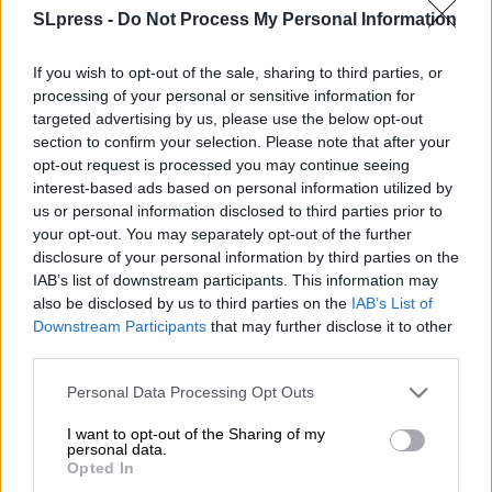
SLpress -
Do Not Process My Personal Information
Γερμανία, θέλουν να μας κάνουν να περάσουμε
ξανά από τη διαδικασία εκμετάλλευσης του 2011»,
If you wish to opt-out of the sale, sharing to third parties, or
δήλωσε ο Zakiri, προσθέτοντας τα εξής: «Εκείνη
processing of your personal or sensitive information for
την εποχή σαμποτάρισαν την επανάσταση με την
targeted advertising by us, please use the below opt-out
οργάνωση-ομπρέλα “Φίλοι της Συρίας”.
section to confirm your selection. Please note that after your
opt-out request is processed you may continue seeing
interest-based ads based on personal information utilized by
us or personal information disclosed to third parties prior to
your opt-out. You may separately opt-out of the further
disclosure of your personal information by third parties on the
IAB’s list of downstream participants. This information may
also be disclosed by us to third parties on the
IAB’s List of
Downstream Participants
that may further disclose it to other
Τώρα θέλουν να διαμορφώσουν αυτή τη νέα
third parties.
οικοδόμηση διεισδύοντας στο κράτος που
προσπαθήσαμε να δημιουργήσουμε πληρώνοντας
Personal Data Processing Opt Outs
τόσο μεγάλο τίμημα. Αυτή τη φορά δεν θα
I want to opt-out of the Sharing of my
πέσουμε σε αυτή την παγίδα. Πρώτα απ’ όλα, δεν
personal data.
Opted In
θέλουν να μείνουν εκτός πολιτικής. Από την άλλη,