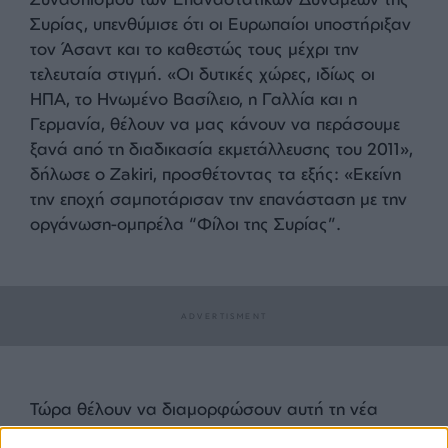
ανοικοδόμηση της Συρίας προσφέρει μια μεγάλη
οικονομική ευκαιρία. Όλοι αυτοί οι παράγοντες
έχουν οδηγήσει τις αραβικές κυβερνήσεις,
συμπεριλαμβανομένων των κρατών του Κόλπου,
να επανεξετάσουν την πολιτική τους έναντι της
Συρίας. Από πολιτική άποψη, η προσπάθεια να
επιστρέψει η Συρία στην αραβική κοιτίδα για να
αντιμετωπιστεί η αυξανόμενη ιρανική επιρροή είναι
ένα άλλο σημαντικό κίνητρο», γράφει.
«Δεν θα πέσουμε στην παγίδα»
Ο Yasir Zakiri, ένας από τους ηγέτες του
Συνασπισμού των Επαναστατικών Δυνάμεων της
Συρίας, υπενθύμισε ότι οι Ευρωπαίοι υποστήριξαν
τον Άσαντ και το καθεστώς τους μέχρι την
τελευταία στιγμή. «Οι δυτικές χώρες, ιδίως οι
ΗΠΑ, το Ηνωμένο Βασίλειο, η Γαλλία και η