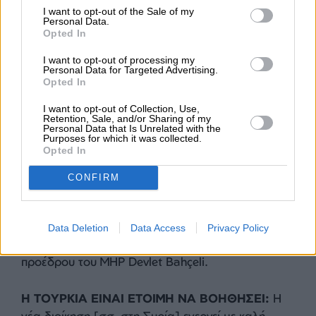
έρχονται στη Δαμασκό με αποστολή τρόπον τινά
I want to opt-out of the Sale of my
επίτιμου πρεσβευτή του PKK και του Ισραήλ. Θα
Personal Data.
Opted In
δημιουργήσουν το πολιτικό περιβάλλον που
θέλουν και στη συνέχεια θα φέρουν τις εταιρείες
I want to opt-out of processing my
Personal Data for Targeted Advertising.
τους στη Συρία. Στόχος τους είναι να
Opted In
κυριαρχήσουν στην αγορά κατασκευών και
I want to opt-out of Collection, Use,
ανοικοδομήσεων αξίας εκατοντάδων
Retention, Sale, and/or Sharing of my
δισεκατομμυρίων δολαρίων.
Personal Data that Is Unrelated with the
Purposes for which it was collected.
Opted In
Έχουμε δει αυτό το παιχνίδι, γνωρίζουμε τους
CONFIRM
πρωταγωνιστές. Έκλεψαν την επανάσταση εκείνη
την ημέρα, αλλά δεν θα τους δώσουμε αυτή την
ευκαιρία τώρα. Βλέπουν την απομάκρυνση της
Data Deletion
Data Access
Privacy Policy
Ρωσίας και του Ιράν ως ευκαιρία και σχεδιάζουν
να ελέγξουν τη Μεσόγειο με τον πλούτο των
υδρογονανθράκων της, καθώς και την αμυντική
της διάσταση και τη διάσταση της ασφάλειας.
Αγωνιστήκαμε δίπλα-δίπλα με την Τουρκία και