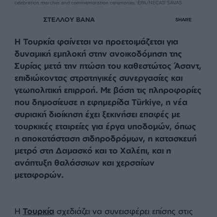
epa10946924 Turkish President Recep Tayyip Erdogan (C) visits Anitkabir, the
mausoleum of Turkish Republic's Founder Mustafa Kemal Ataturk, during
celebration to mark the 100th anniversary of Turkish Republic in Ankara, Turkey, 29
October 2023. The 100th anniversary of the proclamation of the Republic of Turkey
by Mustafa Kemal Ataturk in 1923, known as Republic Day, takes place on 29
October. The celebrations will include events such as drone and fireworks displays,
celebration marches and commemoration ceremonies. EPA/NECATI SAVAS
ΣΤΕΛΛΟΥ ΒΑΝΑ
SHARE
Η Τουρκία φαίνεται να προετοιμάζεται για