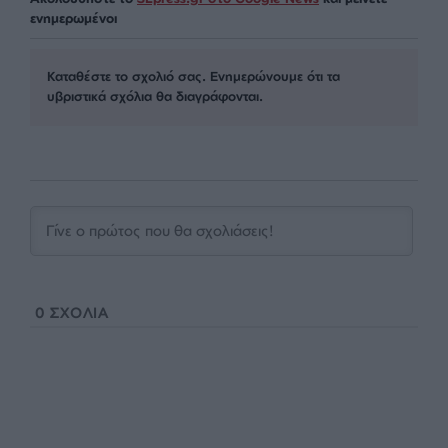
Οι απόψεις που αναφέρονται στο κείμενο είναι
προσωπικές του αρθρογράφου και δεν εκφράζουν
απαραίτητα τη θέση του SLpress.gr
Απαγορεύεται η αναδημοσίευση του άρθρου από άλλες
ιστοσελίδες χωρίς άδεια του SLpress.gr. Επιτρέπεται η
αναδημοσίευση των 2-3 πρώτων παραγράφων με την
προσθήκη ενεργού link για την ανάγνωση της συνέχειας
στο SLpress.gr. Οι παραβάτες θα αντιμετωπίσουν νομικά
μέτρα.
Ακολουθήστε το
SLpress.gr στο Google News
και μείνετε
ενημερωμένοι
Kαταθέστε το σχολιό σας. Eνημερώνουμε ότι τα
υβριστικά σχόλια θα διαγράφονται.