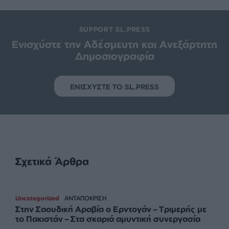
Κάντε εγγραφή στο ενημερωτικό δελτίου του
SLpress.gr για να λαμβάνετε τα σημαντικότερα
θέματα στο email σας
Ναι, επιθυμώ να λαμβάνω το ενημερωτικό δελτίο μέσω e-mail από το
SLpress.gr
SUPPORT SL.PRESS
Ενισχύστε την Aδέσμευτη και Aνεξάρτητη