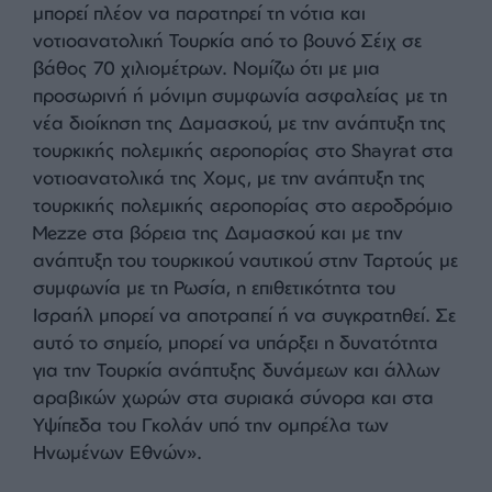
λεκάνης της Μεσογείου και λογαριάζουν να τους
μοιραστούν έχουν γίνει ανήσυχες. Οι σχεδιασμοί
τους έχουν ανατραπεί. Μια τέτοια συμφωνία θα
αυξήσει την αποτελεσματικότητα και την
αρμοδιότητα τόσο της Συρίας όσο και της
Τουρκίας.
Τί λέει ο Τούρκος αναλυτής Mete Sohtaoğlu
«Υπάρχει μια επιλογή για να τερματιστεί η κατοχή
[σσ. ενν. του ‘Ισραήλ στη Συρία’] προς το παρόν.
Γνωρίζω όλα τα αεροδρόμια της τουρκικής
πολεμικής αεροπορίας στη Συρία [sic]. Το Ισραήλ
μπορεί πλέον να παρατηρεί τη νότια και
νοτιοανατολική Τουρκία από το βουνό Σέιχ σε
βάθος 70 χιλιομέτρων. Νομίζω ότι με μια
προσωρινή ή μόνιμη συμφωνία ασφαλείας με τη