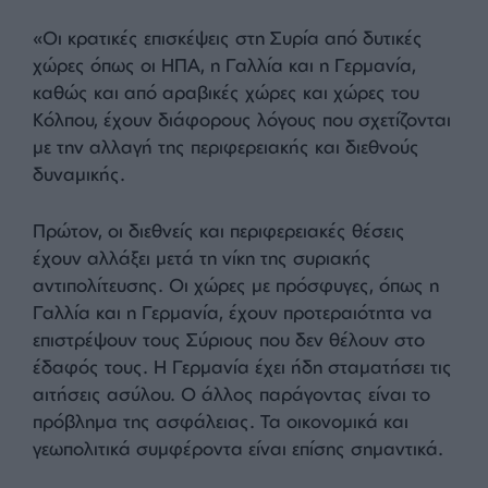
Ενόχληση για την Ευρώπη
Το τουρκικό αναφέρει την αναφέρει ότι οι δυτικές
χώρες,
«οι οποίες είχαν κλείσει τις πόρτες τους
στους πρόσφυγες κατά τη διάρκεια του πολυετούς
εμφυλίου πολέμου στη Συρία, έσπευσαν στη
Δαμασκό για αποκόμιση κερδών μετά την πτώση
του καθεστώτος Assad»
. Μετά τις ΗΠΑ, οι
τελευταίοι επισκέπτες στη Συρία ήταν από τη
Γερμανία και τη Γαλλία. Η Υπουργός Εξωτερικών
της Γερμανίας Annalena Baerbock και ο Γάλλος
ομόλογός της Jean-Noel Barrot επισκέφθηκαν τη
Συρία και προσπάθησαν να έρθουν πιο κοντά στη
νέα κυβέρνηση.
«Οι κρατικές επισκέψεις στη Συρία από δυτικές
χώρες όπως οι ΗΠΑ, η Γαλλία και η Γερμανία,
καθώς και από αραβικές χώρες και χώρες του