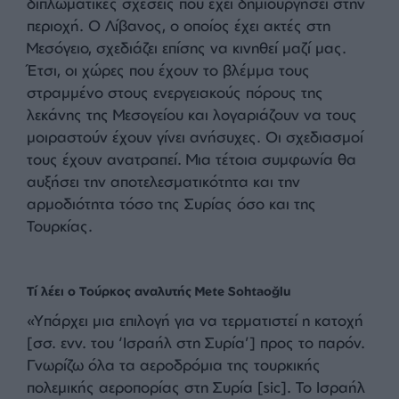
εμπορίου, την ανασυγκρότηση και την
ανοικοδόμηση της χώρας καθώς και την
εγκαθίδρυση του κρατικού συστήματος, εφόσον
της ζητηθεί. Δεν πρόκειται να αποκλεισθεί καμία
υποστήριξη για τη στρατιωτική αναδιάρθρωση.
ΣΥΜΦΩΝΙΑ ΓΙΑ ΤΗ ΘΑΛΑΣΣΙΑ ΔΙΚΑΙΟΔΟΣΙΑ:
Η Συρία αποτελεί γεωγραφικά σημαντική πύλη
εισόδου στη Μεσόγειο. Οι ισορροπίες στη
Μεσόγειο θα αλλάξουν με τη Συμφωνία
Θαλάσσιας Δικαιοδοσίας που σχεδιάζεται να
συναφθεί με τη Συρία στο μέλλον, μόλις συσταθεί
Αρχή. Η Τουρκία είναι αισιόδοξη για τις
διπλωματικές σχέσεις που έχει δημιουργήσει στην
περιοχή. Ο Λίβανος, ο οποίος έχει ακτές στη
Μεσόγειο, σχεδιάζει επίσης να κινηθεί μαζί μας.
Έτσι, οι χώρες που έχουν το βλέμμα τους
στραμμένο στους ενεργειακούς πόρους της