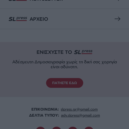
Η Ιατρική Σχολή του δημόσιου Βρετανικού
Πανεπιστημίου Keele στην Ελλάδα: Ένα νέο
πρότυπο για σπουδές Ιατρικής του μέλλοντος
ΔΙΕΘΝΗ
VIDEO
Μακελειό από έκρηξη βόμβας στην Δαμασκό
ΔΕΛΤΙΑ ΤΥΠΟΥ
UBS: Ξεκινά την κάλυψη της ΓΕΚ ΤΕΡΝΑ – τιμή-
στόχος €55