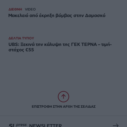
ΔΕΛΤΙΑ ΤΥΠΟΥ
Ολοκληρώθηκε το «Youth’s Financial Literacy»
της Πειραιώς σε συνεργασία με το The Tipping
Point με τη συμμετοχή 2.589 μαθητών ανά την
Ελλάδα
ΔΕΛΤΙΑ ΤΥΠΟΥ