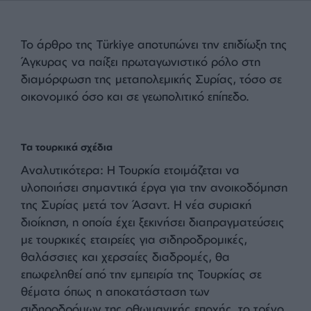
σημασία των διμερών σχέσεων, ενώ αναλυτές,
προβλέπουν ενίσχυση της τουρκικής στρατιωτικής
παρουσίας στη Συρία με στόχο τη σταθεροποίηση
της περιοχής και την αντιμετώπιση της ισραηλινής
επιρροής. Η Τουρκία, μέσω συνεργασιών με τη
Συρία και άλλες αραβικές χώρες, επιδιώκει επίσης
την προστασία ενεργειακών συμφερόντων στη
Μεσόγειο, ανατρέποντας σχέδια που αφορούν την
εκμετάλλευση φυσικών πόρων στην περιοχή.
Το άρθρο της Türkiye αποτυπώνει την επιδίωξη της
Άγκυρας να παίξει πρωταγωνιστικό ρόλο στη