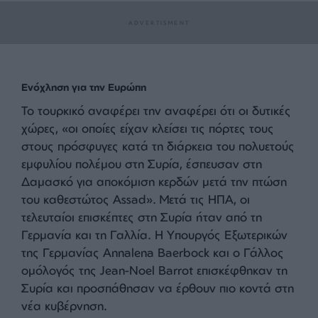
συγκαταλέγονται μεταξύ των 5 αεροδρομίων της
Συρίας. Σύμφωνα με τις εκθέσεις που συνέταξε η
ομάδα που ταξίδεψε στη Συρία προκειμένου να
εντοπίσει τις ελλείψεις στα αεροδρόμια, η Τουρκία
θα παράσχει υποστήριξη τις επόμενες ημέρες σε
θέματα όπως η εγκατάσταση συσκευών και
ανιχνευτών ακτίνων Χ και η επισκευή των
διαδρόμων προσγείωσης και απογείωσης. Η
υποστήριξη της Τουρκίας θα δοθεί επίσης και για
την αντιμετώπιση της έλλειψης στον τομέα του
εναέριου συστήματος ραντάρ, επισημαίνει η
Türkiye.