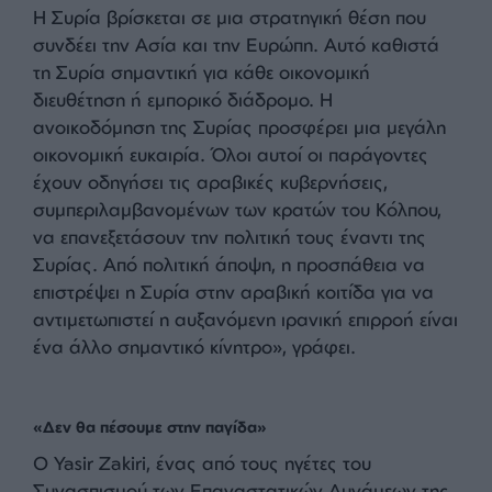
Κόλπου, έχουν διάφορους λόγους που σχετίζονται
με την αλλαγή της περιφερειακής και διεθνούς
δυναμικής.
Πρώτον, οι διεθνείς και περιφερειακές θέσεις
έχουν αλλάξει μετά τη νίκη της συριακής
αντιπολίτευσης. Οι χώρες με πρόσφυγες, όπως η
Γαλλία και η Γερμανία, έχουν προτεραιότητα να
επιστρέψουν τους Σύριους που δεν θέλουν στο
έδαφός τους. Η Γερμανία έχει ήδη σταματήσει τις
αιτήσεις ασύλου. Ο άλλος παράγοντας είναι το
πρόβλημα της ασφάλειας. Τα οικονομικά και
γεωπολιτικά συμφέροντα είναι επίσης σημαντικά.
Η Συρία βρίσκεται σε μια στρατηγική θέση που
συνδέει την Ασία και την Ευρώπη. Αυτό καθιστά
τη Συρία σημαντική για κάθε οικονομική
διευθέτηση ή εμπορικό διάδρομο. Η