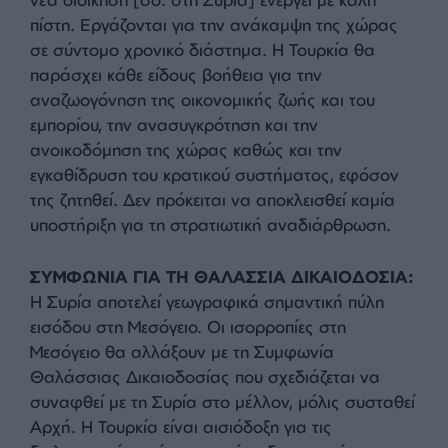
μερικές άλλες χώρες από την πρώτη μέρα. Τώρα
θα δράσουμε από κοινού στην περίοδο
ανασυγκρότησης σύμφωνα με αυτό το αδελφικό
δίκαιο σε όλα τα θέματα».
Τί λένε τουρκικές πηγές ασφαλείας
Τ/Πηγές ασφαλείας αξιολόγησαν τις εξελίξεις στη
Συρία και τη διαδικασία για «Τουρκία χωρίς
τρομοκρατία» που ξεκίνησε με τη δήλωση του
προέδρου του MHP Devlet Bahçeli.
Η ΤΟΥΡΚΙΑ ΕΙΝΑΙ ΕΤΟΙΜΗ ΝΑ ΒΟΗΘΗΣΕΙ:
Η
νέα διοίκηση [σσ. στη Συρία] ενεργεί με καλή
πίστη. Εργάζονται για την ανάκαμψη της χώρας
σε σύντομο χρονικό διάστημα. Η Τουρκία θα
παράσχει κάθε είδους βοήθεια για την
αναζωογόνηση της οικονομικής ζωής και του