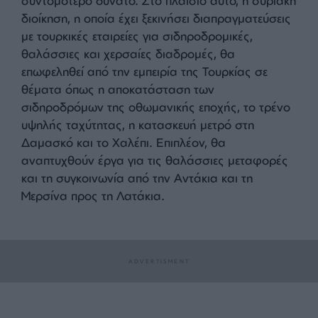
Η Τουρκία, η οποία έχει βάλει το χέρι στην φωτιά
για να στηρίξει τη Συρία, η οποία έχει εισέλθει σε
μια νέα εποχή μετά την ανατροπή του
καθεστώτος Άσαντ, ετοιμάζεται να υλοποιήσει
σημαντικά έργα, ιδίως στην ανασυγκρότηση και
την ανοικοδόμηση της χώρας. Η νέα συριακή
διοίκηση έχει επίσης ζητήσει από την Τουρκία να
μεταφέρει την εμπειρία της στις μεταφορές.
Οι απαραίτητες επενδύσεις σε υποδομές για την
ομαλοποίηση της εμπορικής ζωής στη Συρία και
τις εμπορευματικές μεταφορές μεταξύ Τουρκίας
και Συρίας σχεδιάζεται να υλοποιηθούν το
συντομότερο δυνατό. Στο πλαίσιο αυτό, η συριακή
διοίκηση, η οποία έχει ξεκινήσει διαπραγματεύσεις
με τουρκικές εταιρείες για σιδηροδρομικές,
θαλάσσιες και χερσαίες διαδρομές, θα
επωφεληθεί από την εμπειρία της Τουρκίας σε