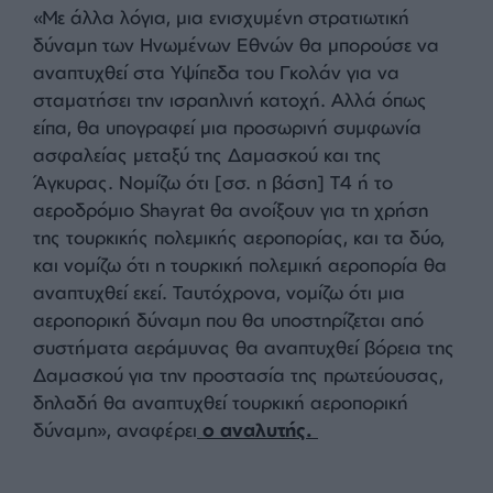
νέα διοίκηση της Δαμασκού, με την ανάπτυξη της
τουρκικής πολεμικής αεροπορίας στο Shayrat στα
νοτιοανατολικά της Χομς, με την ανάπτυξη της
τουρκικής πολεμικής αεροπορίας στο αεροδρόμιο
Mezze στα βόρεια της Δαμασκού και με την
ανάπτυξη του τουρκικού ναυτικού στην Ταρτούς με
συμφωνία με τη Ρωσία, η επιθετικότητα του
Ισραήλ μπορεί να αποτραπεί ή να συγκρατηθεί. Σε
αυτό το σημείο, μπορεί να υπάρξει η δυνατότητα
για την Τουρκία ανάπτυξης δυνάμεων και άλλων
αραβικών χωρών στα συριακά σύνορα και στα
Υψίπεδα του Γκολάν υπό την ομπρέλα των
Ηνωμένων Εθνών».
«Με άλλα λόγια, μια ενισχυμένη στρατιωτική
δύναμη των Ηνωμένων Εθνών θα μπορούσε να
αναπτυχθεί στα Υψίπεδα του Γκολάν για να
σταματήσει την ισραηλινή κατοχή. Αλλά όπως