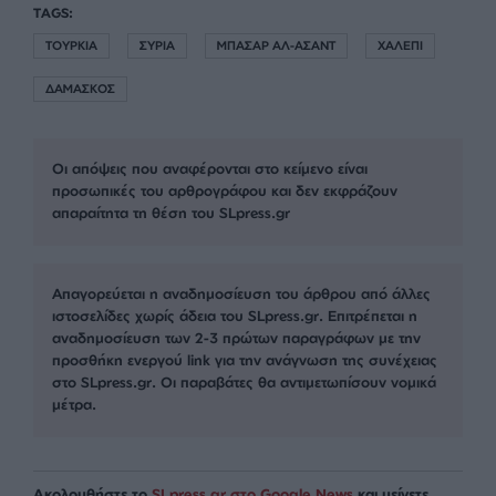
είπα, θα υπογραφεί μια προσωρινή συμφωνία
ασφαλείας μεταξύ της Δαμασκού και της
Άγκυρας. Νομίζω ότι [σσ. η βάση] T4 ή το
αεροδρόμιο Shayrat θα ανοίξουν για τη χρήση
της τουρκικής πολεμικής αεροπορίας, και τα δύο,
και νομίζω ότι η τουρκική πολεμική αεροπορία θα
αναπτυχθεί εκεί. Ταυτόχρονα, νομίζω ότι μια
αεροπορική δύναμη που θα υποστηρίζεται από
συστήματα αεράμυνας θα αναπτυχθεί βόρεια της
Δαμασκού για την προστασία της πρωτεύουσας,
δηλαδή θα αναπτυχθεί τουρκική αεροπορική
δύναμη», αναφέρει
ο αναλυτής.
TAGS:
ΤΟΥΡΚΙΑ
ΣΥΡΙΑ
ΜΠΑΣΑΡ ΑΛ-ΑΣΑΝΤ
ΧΑΛΕΠΙ
ΔΑΜΑΣΚΟΣ