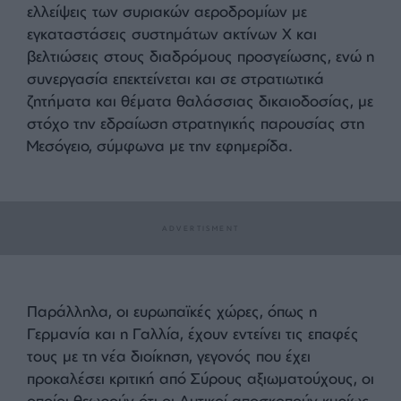
δυναμική εμπλοκή στην ανοικοδόμηση της
Συρίας μετά την πτώση του καθεστώτος Άσαντ,
επιδιώκοντας στρατηγικές συνεργασίες και
γεωπολιτική επιρροή. Με βάση τις πληροφορίες
που δημοσίευσε η εφημερίδα Türkiye, η νέα
συριακή διοίκηση έχει ξεκινήσει επαφές με
τουρκικές εταιρείες για έργα υποδομών, όπως
η αποκατάσταση σιδηροδρόμων, η κατασκευή
μετρό στη Δαμασκό και το Χαλέπι, και η
ανάπτυξη θαλάσσιων και χερσαίων
μεταφορών.
Η
Τουρκία
σχεδιάζει να συνεισφέρει επίσης στις
ελλείψεις των συριακών αεροδρομίων με
εγκαταστάσεις συστημάτων ακτίνων Χ και
βελτιώσεις στους διαδρόμους προσγείωσης, ενώ η
συνεργασία επεκτείνεται και σε στρατιωτικά