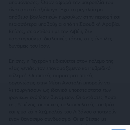
απομόνωσης. Όσον αφορά την υπεροπλία του
είναι αρκετά αξιόλογη. Έχει το μεγαλύτερο
απόθεμα βαλλιστικών πυραύλων στην περιοχή και
περισσότερα υποβρύχια από τη Σαουδική Αραβία.
Επίσης, σε αντίθεση με την Λιβύη, δεν
παρατηρούνται διαλυτικές τάσεις στις ένοπλες
δυνάμεις του Ιράν.
Επίσης, η Τεχεράνη ειδικεύεται στον πόλεμο της
νέας γενιάς, τον επονομαζόμενο και ‘υβριδικό
πόλεμο’. Οι σιιτικές παραστρατιωτικές
οργανώσεις στην Μέση Ανατολή μπορούν να
λειτουργήσουν ως ιδανικά υποκατάστατα των
ιρανικών ενόπλων δυνάμεων. Οι αντάρτες Χούτι
της Υεμένης, οι σιιτικές πολιτοφυλακές του Ιράκ
και φυσικά η Χεζμπολάχ του Λιβάνου αποτελούν
έναν θανάσιμο συνδυασμό. Οι επιθέσεις με
drones που πραγματοποιούν οι Χούτι στην