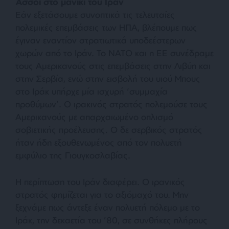
Άσσοι στο μανίκι του Ιράν
Εάν εξετάσουμε συνοπτικά τις τελευταίες
πολεμικές επεμβάσεις των ΗΠΑ, βλέπουμε πως
έγιναν εναντίον στρατιωτικά υποδεέστερων
χωρών από το Ιράν. Το ΝΑΤΟ και η ΕΕ συνέδραμε
τους Αμερικανούς στις επεμβάσεις στην Λιβύη και
στην Σερβία, ενώ στην εισβολή του υιού Μπους
στο Ιράκ υπήρχε μία ισχυρή ‘συμμαχία
προθύμων’. Ο ιρακινός στρατός πολεμούσε τους
Αμερικανούς με απαρχαιωμένο οπλισμό
σοβιετικής προέλευσης. Ο δε σερβικός στρατός
ήταν ήδη εξουθενωμένος από τον πολυετή
εμφύλιο της Γιουγκοσλαβίας.
Η περίπτωση του Ιράν διαφέρει. Ο ιρανικός
στρατός φημίζεται για το αξιόμαχό του. Μην
ξεχνάμε πως άντεξε έναν πολυετή πόλεμο με το
Ιράκ, την δεκαετία του ’80, σε συνθήκες πλήρους