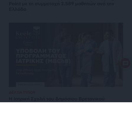
Point με τη συμμετοχή 2.589 μαθητών ανά την
Ελλάδα
ΔΕΛΤΙΑ ΤΥΠΟΥ
Η Ιατρική Σχολή του δημόσιου Βρετανικού
Πανεπιστημίου Keele στην Ελλάδα: Ένα νέο
πρότυπο για σπουδές Ιατρικής του μέλλοντος