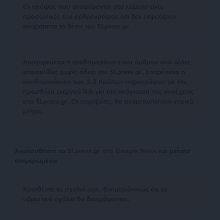
Οι απόψεις που αναφέρονται στο κείμενο είναι
προσωπικές του αρθρογράφου και δεν εκφράζουν
απαραίτητα τη θέση του SLpress.gr
Απαγορεύεται η αναδημοσίευση του άρθρου από άλλες
ιστοσελίδες χωρίς άδεια του SLpress.gr. Επιτρέπεται η
αναδημοσίευση των 2-3 πρώτων παραγράφων με την
προσθήκη ενεργού link για την ανάγνωση της συνέχειας
στο SLpress.gr. Οι παραβάτες θα αντιμετωπίσουν νομικά
μέτρα.
Ακολουθήστε το
SLpress.gr στο Google News
και μείνετε
ενημερωμένοι
Kαταθέστε το σχολιό σας. Eνημερώνουμε ότι τα
υβριστικά σχόλια θα διαγράφονται.