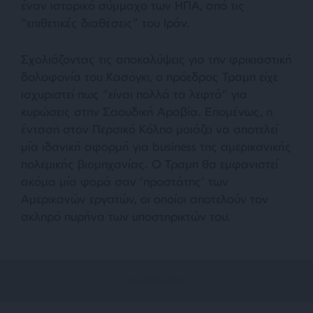
έναν ιστορικό σύμμαχο των ΗΠΑ, από τις
“
επιθετικές διαθέσεις
” του Ιράν.
Σχολιάζοντας τις αποκαλύψεις για την φρικιαστική
δολοφονία του Κασόγκι, ο πρόεδρος Τραμπ είχε
ισχυριστεί πως “
είναι πολλά τα λεφτά
” για
κυρώσεις στην Σαουδική Αραβία. Επομένως, η
ένταση στον Περσικό Κόλπο μοιάζει να αποτελεί
μία ιδανική αφορμή για business της αμερικανικής
πολεμικής βιομηχανίας. Ο Τραμπ θα εμφανιστεί
ακόμα μία φορά σαν ‘προστάτης’ των
Αμερικανών εργατών, οι οποίοι αποτελούν τον
σκληρό πυρήνα των υποστηρικτών του.