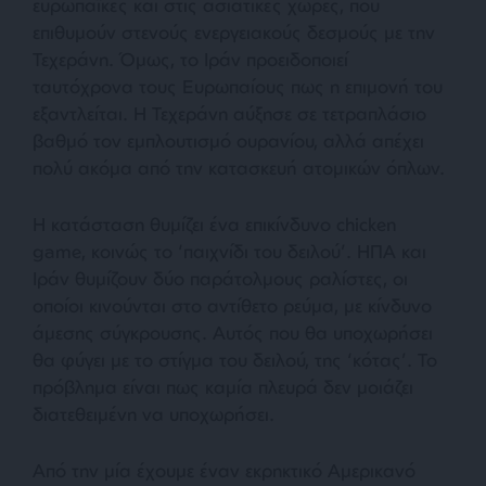
ευρωπαϊκές και στις ασιατικές χώρες, που
επιθυμούν στενούς ενεργειακούς δεσμούς με την
Τεχεράνη. Όμως, το Ιράν προειδοποιεί
ταυτόχρονα τους Ευρωπαίους πως η επιμονή του
εξαντλείται. Η Τεχεράνη αύξησε σε τετραπλάσιο
βαθμό τον εμπλουτισμό ουρανίου, αλλά απέχει
πολύ ακόμα από την κατασκευή ατομικών όπλων.
Η κατάσταση θυμίζει ένα επικίνδυνο chicken
game, κοινώς το ‘παιχνίδι του δειλού’. ΗΠΑ και
Ιράν θυμίζουν δύο παράτολμους ραλίστες, οι
οποίοι κινούνται στο αντίθετο ρεύμα, με κίνδυνο
άμεσης σύγκρουσης. Αυτός που θα υποχωρήσει
θα φύγει με το στίγμα του δειλού, της ‘κότας’. Το
πρόβλημα είναι πως καμία πλευρά δεν μοιάζει
διατεθειμένη να υποχωρήσει.
Από την μία έχουμε έναν εκρηκτικό Αμερικανό