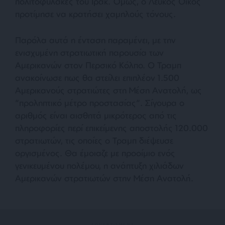
πολιτοφυλακές του Ιράκ. Όμως, ο Λευκός Οίκος
προτίμησε να κρατήσει χαμηλούς τόνους.
Παρόλα αυτά η ένταση παραμένει, με την
ενισχυμένη στρατιωτική παρουσία των
Αμερικανών στον Περσικό Κόλπο. Ο Τραμπ
ανακοίνωσε πως θα στείλει επιπλέον 1.500
Αμερικανούς στρατιώτες στη Μέση Ανατολή, ως
“
προληπτικό μέτρο προστασίας
“. Σίγουρα ο
αριθμός είναι αισθητά μικρότερος από τις
πληροφορίες περί επικείμενης αποστολής 120.000
στρατιωτών, τις οποίες ο Τραμπ διέψευσε
οργισμένος. Θα έμοιαζε με προοίμιο ενός
γενικευμένου πολέμου, η ανάπτυξη χιλιάδων
Αμερικανών στρατιωτών στην Μέση Ανατολή.