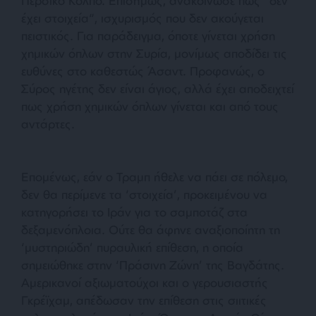
Περσικό Κόλπο. Επισήμως, ανακοίνωσε πως “
δεν
έχει στοιχεία
“, ισχυρισμός που δεν ακούγεται
πειστικός. Για παράδειγμα, όποτε γίνεται χρήση
χημικών όπλων στην Συρία, μονίμως αποδίδει τις
ευθύνες στο καθεστώς Άσαντ. Προφανώς, ο
Σύρος ηγέτης δεν είναι άγιος, αλλά έχει αποδειχτεί
πως χρήση χημικών όπλων γίνεται και από τους
αντάρτες.
Επομένως, εάν ο Τραμπ ήθελε να πάει σε πόλεμο,
δεν θα περίμενε τα ‘στοιχεία’, προκειμένου να
κατηγορήσει το Ιράν για το σαμποτάζ στα
δεξαμενόπλοια. Ούτε θα άφηνε αναξιοποίητη τη
‘μυστηριώδη’ πυραυλική επίθεση, η οποία
σημειώθηκε στην ‘Πράσινη Ζώνη’ της Βαγδάτης.
Αμερικανοί αξιωματούχοι και ο γερουσιαστής
Γκρέϊχαμ, απέδωσαν την επίθεση στις σιιτικές