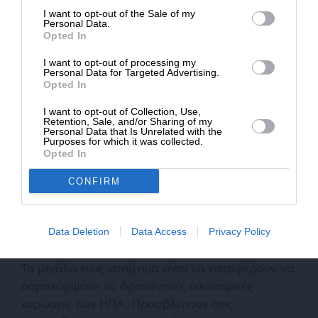
υποχωρήσει. Έχει μεγάλη σημασία που καλεί σε
I want to opt-out of the Sale of my
ΔΩΡΕΑ
Personal Data.
διαπραγματεύσεις τους Ιρανούς. Δείχνει πως
Opted In
στόχος του Αμερικανού προέδρου δεν είναι πλέον
* Ελάχιστη συνεισφορά 5€
I want to opt-out of processing my
η αλλαγή καθεστώτος, όπως επιθυμούν οι Πομπέο
Personal Data for Targeted Advertising.
και Μπόλτον, αλλά περισσότερο η συμμόρφωσή
Opted In
του. Όμως, οι Ιρανοί θα θεωρήσουν ταπείνωση να
I want to opt-out of Collection, Use,
συρθούν σε διαπραγματεύσεις, υπό καθεστώς
Retention, Sale, and/or Sharing of my
Personal Data that Is Unrelated with the
αδυναμίας.
Purposes for which it was collected.
Opted In
CONFIRM
Data Deletion
Data Access
Privacy Policy
Το μεγάλο τους στοίχημα είναι να καταφέρουν να
παρακάμψουν τις δρακόντειες οικονομικές
κυρώσεις των ΗΠΑ. Προσβλέπουν στις