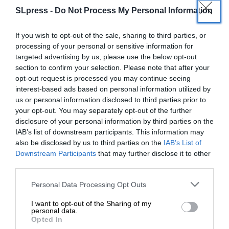
Σαουδική Αραβία ουσιαστικά αποτελούν μία
SLpress -
Do Not Process My Personal Information
πολεμική προειδοποίηση της Τεχεράνης.
If you wish to opt-out of the sale, sharing to third parties, or
Το Ιράν προειδοποιεί πως, εάν το αποφασίσει,
processing of your personal or sensitive information for
targeted advertising by us, please use the below opt-out
μπορεί να επιφέρει θανάσιμα πλήγματα στην
section to confirm your selection. Please note that after your
Σαουδική Αραβία, στο Ισραήλ και στα
opt-out request is processed you may continue seeing
αμερικανικά στρατεύματα στην Μέση Ανατολή.
interest-based ads based on personal information utilized by
Ειδικά οι Ισραηλινοί έχουν πικρή εμπειρία από την
us or personal information disclosed to third parties prior to
δράση της Χεζμπολάχ στην Λίβανο, με πιο
your opt-out. You may separately opt-out of the further
πρόσφατη την ταπείνωση τους στην εισβολή του
disclosure of your personal information by third parties on the
IAB’s list of downstream participants. This information may
2006. Μία σιιτική παραστρατιωτική οργάνωση
also be disclosed by us to third parties on the
IAB’s List of
νίκησε τον ισχυρότερο στρατό της Μέσης
ΕΝΙΣΧΥΣΤΕ ΤΟ
Downstream Participants
that may further disclose it to other
Ανατολής, στον θεωρούμενο πρώτο υβριδικό
third parties.
πόλεμο της νεότερης εποχής μας.
Στηρίξτε με τη χορηγία σας για να
Personal Data Processing Opt Outs
επιβιώσει η Αδέσμευτη
Κανείς δεν υποχωρεί
I want to opt-out of the Sharing of my
Δημοσιογραφία του SLpress.gr.
personal data.
Ο Τραμπ υπολογίζει πως η πολεμική ένταση και οι
Opted In
οικονομικές κυρώσεις θα αναγκάσουν το Ιράν να