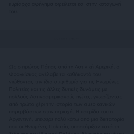
κυρίαρχο αφήγημα οφείλεται και στην καταγωγή
του.
Ως ο πρώτος Πάπας από τη Λατινική Αμερική, ο
Φραγκίσκος ανέλαβε τα καθήκοντά του
νιώθοντας την ίδια αμφιθυμία για τις Ηνωμένες
Πολιτείες και τις άλλες δυτικές δυνάμεις με
πολλούς Λατινοαμερικανούς ηγέτες, γνωρίζοντας
από πρώτο χέρι την ιστορία των αμερικανικών
παρεμβάσεων στην περιοχή. Η πατρίδα του η
Αργεντινή, υπέφερε πολύ κάτω από μια δικτατορία
που οι Ηνωμένες Πολιτείες υποστήριξαν κατά τη
διάρκεια του Ψυχρού Πολέμου, δίνοντάς του έναν