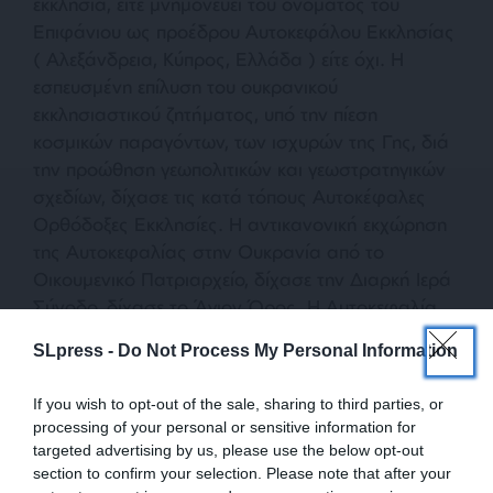
εκκλησία, είτε μνημονεύει του ονόματος του
Επιφάνιου ως προέδρου Αυτοκεφάλου Εκκλησίας
( Αλεξάνδρεια, Κύπρος, Ελλάδα ) είτε όχι. Η
εσπευσμένη επίλυση του ουκρανικού
εκκλησιαστικού ζητήματος, υπό την πίεση
κοσμικών παραγόντων, των ισχυρών της Γης, διά
την προώθηση γεωπολιτικών και γεωστρατηγικών
σχεδίων, δίχασε τις κατά τόπους Αυτοκέφαλες
Ορθόδοξες Εκκλησίες. Η αντικανονική εκχώρηση
της Αυτοκεφαλίας στην Ουκρανία από το
Οικουμενικό Πατριαρχείο, δίχασε την Διαρκή Ιερά
Σύνοδο, δίχασε το Άγιον Όρος. Η Αυτοκεφαλία,
κατά το Ιερόν Πηδάλιον, δίδεται από τον
SLpress -
Do Not Process My Personal Information
Οικουμενικό Πατριάρχη Κωνσταντινουπόλεως
μόνον εντός των ορίων της δικαιοδοσίας του
If you wish to opt-out of the sale, sharing to third parties, or
Οικουμενικού Θρόνου και όχι εις ετέραν
processing of your personal or sensitive information for
δικαιοδοσίαν, όπως είναι η Ουκρανία, ανήκουσα
targeted advertising by us, please use the below opt-out
από 300 και πλέον χρόνων εις την δικαιοδοσία
section to confirm your selection. Please note that after your