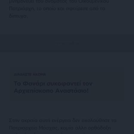
μνημονεύει του ονόματος του Οικουμενικού
Πατριάρχη, το οποίο και αφαίρεσε από τα
δίπτυχα.
ΔΙΑΒΑΣΤΕ ΑΚΟΜΑ
Το Φανάρι συκοφαντεί τον
Αρχιεπίσκοπο Αναστάσιο!
Στην ακραία αυτή ενέργεια δεν ακολούθησε το
Πατριαρχείο Μόσχας, καμία άλλη ορθόδοξη