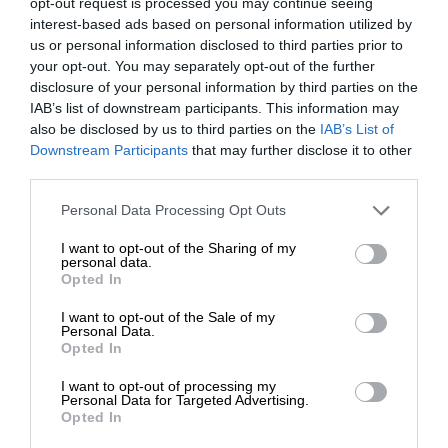
opt-out request is processed you may continue seeing
του Ρωσικού Πατριαρχείου. Τούτων λεχθέντων το
interest-based ads based on personal information utilized by
Πατριαρχείο στερείται δυνατότητας μεσολάβησης,
us or personal information disclosed to third parties prior to
όφειλε όμως τουλάχιστον να προβαίνει σε
your opt-out. You may separately opt-out of the further
δηλώσεις για την αιματοχυσία ανάμεσα σε δύο
disclosure of your personal information by third parties on the
ορθόδοξους λαούς.
IAB’s list of downstream participants. This information may
also be disclosed by us to third parties on the
IAB’s List of
ΕΝΙΣΧΥΣΤΕ ΤΟ
Downstream Participants
that may further disclose it to other
third parties.
Η διπλωματική αβελτηρία της χώρας μας
Στηρίξτε με τη χορηγία σας για να
Όσον αφορά τη χώρα μας, που συνδέεται με
Personal Data Processing Opt Outs
επιβιώσει η Αδέσμευτη
ιστορικούς και θρησκευτικούς δεσμούς τόσο με τη
I want to opt-out of the Sharing of my
Δημοσιογραφία του SLpress.gr.
Ρωσία όσο και με την Ουκρανία, αντί να έχει ένα
personal data.
Opted In
ρόλο διαμεσολάβησης μεγεθύνοντας το
διπλωματικό της κεφάλαιο, έγινε μέρος του
I want to opt-out of the Sale of my
ΔΩΡΕΑ
Personal Data.
προβλήματος εξαιτίας της εμμονικής πολιτικής της
Opted In
ηγεσίας της, που πρωτοστατεί μάλιστα στις
* Ελάχιστη συνεισφορά 5€
αντιρωσικές πρωτοβουλίες. Από τις πρώτες
I want to opt-out of processing my
Personal Data for Targeted Advertising.
ημέρες του πολέμου η Αθήνα θα έπρεπε να
Opted In
αναλάβει την πρωτοβουλία διαβούλευσης των