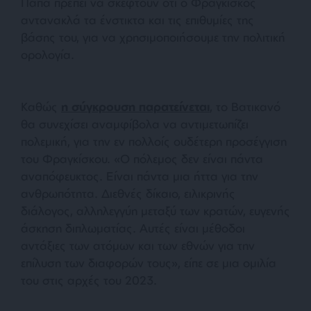
Πάπα πρέπει να σκεφτούν ότι ο Φραγκίσκος
αντανακλά τα ένστικτα και τις επιθυμίες της
βάσης του, για να χρησιμοποιήσουμε την πολιτική
ορολογία.
Καθώς
η σύγκρουση παρατείνεται
, το Βατικανό
θα συνεχίσει αναμφίβολα να αντιμετωπίζει
πολεμική, για την εν πολλοίς ουδέτερη προσέγγιση
του Φραγκίσκου. «Ο πόλεμος δεν είναι πάντα
αναπόφευκτος. Είναι πάντα μια ήττα για την
ανθρωπότητα. Διεθνές δίκαιο, ειλικρινής
διάλογος, αλληλεγγύη μεταξύ των κρατών, ευγενής
άσκηση διπλωματίας. Αυτές είναι μέθοδοι
αντάξιες των ατόμων και των εθνών για την
επίλυση των διαφορών τους», είπε σε μια ομιλία
του στις αρχές του 2023.