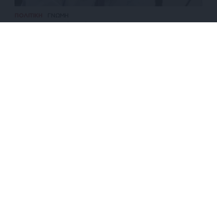
ΠΟΛΙΤΙΚΗ
ΓΝΩΜΗ
Ποιοι ψηφοφόροι έχουν μείνει στην ΝΔ του
Μητσοτάκη
ΕΠΙΣΤΡΟΦΗ ΣΤΗΝ ΑΡΧΗ ΤΗΣ ΣΕΛΙΔΑΣ
NEWSLETTER
ΑΡΧΕΙΟ