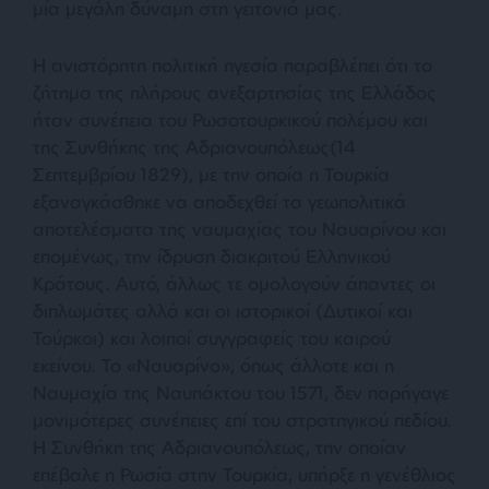
μία μεγάλη δύναμη στη γειτονιά μας.
Η ανιστόρητη πολιτική ηγεσία παραβλέπει ότι το
ζήτημα της πλήρους ανεξαρτησίας της Ελλάδος
ήταν συνέπεια του Ρωσοτουρκικού πολέμου και
της Συνθήκης της Αδριανουπόλεως(14
Σεπτεμβρίου 1829), με την οποία η Τουρκία
εξαναγκάσθηκε να αποδεχθεί τα γεωπολιτικά
αποτελέσματα της ναυμαχίας του Ναυαρίνου και
επομένως, την ίδρυση διακριτού Ελληνικού
Κράτους. Αυτό, άλλως τε ομολογούν άπαντες οι
διπλωμάτες αλλά και οι ιστορικοί (Δυτικοί και
Τούρκοι) και λοιποί συγγραφείς του καιρού
εκείνου. Το «Ναυαρίνο», όπως άλλοτε και η
Ναυμαχία της Ναυπάκτου του 1571, δεν παρήγαγε
μονιμότερες συνέπειες επί του στρατηγικού πεδίου.
Η Συνθήκη της Αδριανουπόλεως, την οποίαν
επέβαλε η Ρωσία στην Τουρκία, υπήρξε η γενέθλιος