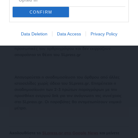
Opted In
TAGS:
CONFIRM
ΕΜΑΝΟΥΕΛ ΜΑΚΡΟΝ
ΓΑΛΛΙΑ
ΣΕΜΠΑΣΤΙΑΝ ΛΕΚΟΡΝΙ
Data Deletion
Data Access
Privacy Policy
Οι απόψεις που αναφέρονται στο κείμενο είναι
προσωπικές του αρθρογράφου και δεν εκφράζουν
απαραίτητα τη θέση του SLpress.gr
Απαγορεύεται η αναδημοσίευση του άρθρου από άλλες
ιστοσελίδες χωρίς άδεια του SLpress.gr. Επιτρέπεται η
αναδημοσίευση των 2-3 πρώτων παραγράφων με την
προσθήκη ενεργού link για την ανάγνωση της συνέχειας
στο SLpress.gr. Οι παραβάτες θα αντιμετωπίσουν νομικά
μέτρα.
Ακολουθήστε το
SLpress.gr στο Google News
και μείνετε