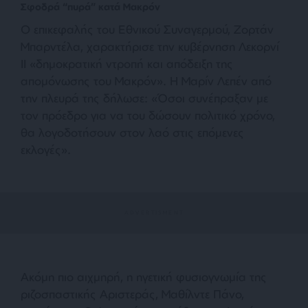
Σφοδρά “πυρά” κατά Μακρόν
Ο επικεφαλής του Εθνικού Συναγερμού, Ζορτάν
Μπαρντέλα, χαρακτήρισε την κυβέρνηση Λεκορνί
II «δημοκρατική ντροπή και απόδειξη της
απομόνωσης του Μακρόν». Η Μαρίν Λεπέν από
την πλευρά της δήλωσε: «Όσοι συνέπραξαν με
τον πρόεδρο για να του δώσουν πολιτικό χρόνο,
θα λογοδοτήσουν στον λαό στις επόμενες
εκλογές».
Ακόμη πιο αιχμηρή, η ηγετική φυσιογνωμία της
ριζοσπαστικής Αριστεράς, Μαθίλντε Πάνο,