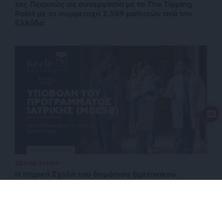
της Πειραιώς σε συνεργασία με το The Tipping
Point με τη συμμετοχή 2.589 μαθητών ανά την
Ελλάδα
ΔΕΛΤΙΑ ΤΥΠΟΥ
Η Ιατρική Σχολή του δημόσιου Βρετανικού
Πανεπιστημίου Keele στην Ελλάδα: Ένα νέο
πρότυπο για σπουδές Ιατρικής του μέλλοντος