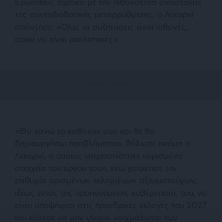
Ερωτηθείς σχετικά με την πιθανότητα αναστολής
της συνταξιοδοτικής μεταρρύθμισης, ο Λεκορνί
απάντησε: «Όλες οι συζητήσεις είναι πιθανές,
αρκεί να είναι ρεαλιστικές».
«Θα κάνω το καθήκον μου και δε θα
δημιουργήσω προβλήματα», δήλωσε ακόμα ο
Λεκορνί, ο οποίος υπερασπίστηκε «ορισμένα
στοιχεία του έργου του», ενώ χαιρέτισε την
επιθυμία ορισμένων εκλεγμένων αξιωματούχων,
ιδίως εντός της προηγούμενης κυβέρνησής του, να
είναι υποψήφιοι στις προεδρικές εκλογές του 2027
και κάλεσε να μην γίνουν «αιχμάλωτοι των