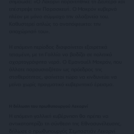
σημείωσε: «Ο Λεκορνί παραιτήθηκε τη Δευτέρα και
επέστρεψε την Παρασκευή. Ο Μακρόν κυβερνά
πλέον με μόνο σύμμαχο την αλαζονεία του.
Καθυστερεί απλώς το αναπόφευκτο: την
αποχώρησή του».
Η επόμενη περίοδος διαφαίνεται εξαιρετικά
τεταμένη, με τη Γαλλία να βαδίζει σε πολιτικά
αχαρτογράφητα νερά. Ο Εμανουέλ Μακρόν, που
άλλοτε παρουσιαζόταν ως πρόεδρος της
σταθερότητας, φαίνεται τώρα να κινδυνεύει να
μείνει χωρίς πραγματικό κυβερνητικό έρεισμα.
Η δήλωση του πρωθυπουργού Λεκορνί
Η επόμενη γαλλική κυβέρνηση θα πρέπει να
αντικατοπτρίζει τη σύνθεση της Εθνοσυνέλευσης,
δήλωσε ο πρωθυπουργός Σεμπαστιάν Λεκορνί