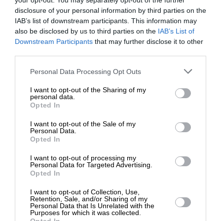
your opt-out. You may separately opt-out of the further
στάσιμοι είτε θα προχωρήσουμε μπροστά»,
disclosure of your personal information by third parties on the
IAB’s list of downstream participants. This information may
δήλωσε.
also be disclosed by us to third parties on the
IAB’s List of
ΕΝΙΣΧΥΣΤΕ ΤΟ
Downstream Participants
that may further disclose it to other
Ο Λεκορνί δικαιολόγησε την επιλογή του να βρεθεί
third parties.
πρώτα σε αστυνομικό τμήμα μετά τον
Στηρίξτε με τη χορηγία σας για να
Personal Data Processing Opt Outs
επαναδιορισμό του, υπενθυμίζοντας ότι ο ίδιος
επιβιώσει η Αδέσμευτη
ήταν έφεδρος αστυνομικός. Σύμφωνα με όσα
I want to opt-out of the Sharing of my
Δημοσιογραφία του SLpress.gr.
είπε, οι διαβουλεύσεις του με τα πολιτικά κόμματα
personal data.
Opted In
αποκάλυψαν ότι «η καθημερινή ασφάλεια, η
καταπολέμηση της ανασφάλειας [και] η
I want to opt-out of the Sale of my
ΔΩΡΕΑ
Personal Data.
απόρριψη της βίας είναι θέματα που μπορούν να
Opted In
συγκεντρώσουν ευρεία συναίνεση». Για τον ίδιο,
* Ελάχιστη συνεισφορά 5€
I want to opt-out of processing my
τα θέματα της καταπολέμησης της αντικοινωνικής
Personal Data for Targeted Advertising.
συμπεριφοράς και της παραβατικότητας «πρέπει
Opted In
να τεθούν στην ημερήσια διάταξη στο προσεχές
I want to opt-out of Collection, Use,
μέλλον».
Retention, Sale, and/or Sharing of my
Personal Data that Is Unrelated with the
Purposes for which it was collected.