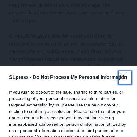
κομματικών φιλοδοξιών», κάτι που είχε ήδη
καταγγείλει όταν ανακοίνωσε την παραίτησή του
τη Δευτέρα.
Ο πρωθυπουργός είπε ότι «κατανοεί όλες τις
παρεξηγήσεις» σχετικά με την επανεκλογή του ως
επικεφαλής της κυβέρνησης, αλλά δικαιολόγησε
την επιστροφή του με την «επείγουσα ανάγκη για
οικονομικά και χρηματοοικονομικά κείμενα».
Αντιμέτωπος με «τη δυσκολία της αποστολής (…)
SLpress -
Do Not Process My Personal Information
, δεν έχω την αίσθηση ότι υπήρχαν πολλοί
υποψήφιοι», πρόσθεσε.
If you wish to opt-out of the sale, sharing to third parties, or
processing of your personal or sensitive information for
«Δεν έχω κανένα πρόγραμμα», συνέχισε, «Δεν
targeted advertising by us, please use the below opt-out
section to confirm your selection. Please note that after your
έχω άλλη φιλοδοξία από το να βγούμε από αυτή
opt-out request is processed you may continue seeing
τη στιγμή που είναι πολύ οδυνηρή για όλους» και
interest-based ads based on personal information utilized by
να διασφαλίσω ότι ο προϋπολογισμός θα
us or personal information disclosed to third parties prior to
ψηφιστεί έως τις 31 Δεκεμβρίου. «Είτε θα μείνουμε