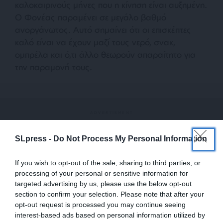
καλοκαιρινούς μήνες που η κίνηση είναι αυξημένη.
Ο Φονέας παραμένει σε μεγάλο βαθμό
ανοργάνωτος. Αυτό σημαίνει ότι οι επισκέπτες
καλό είναι να έχουν μαζί τους νερό, σνακ,
ομπρέλα και ό,τι άλλο θεωρούν απαραίτητο για
την παραμονή τους.
SLpress -
Do Not Process My Personal Information
Τα βότσαλα είναι αρκετά μεγάλα σε ορισμένα
If you wish to opt-out of the sale, sharing to third parties, or
σημεία, επομένως τα ειδικά παπούτσια θαλάσσης
processing of your personal or sensitive information for
μπορούν να κάνουν την εμπειρία πιο άνετη. Η
targeted advertising by us, please use the below opt-out
section to confirm your selection. Please note that after your
καλύτερη ώρα για επίσκεψη είναι νωρίς το πρωί ή
opt-out request is processed you may continue seeing
αργά το απόγευμα, όταν η θάλασσα είναι πιο
interest-based ads based on personal information utilized by
ήρεμη και το φως αναδεικνύει ακόμη περισσότερο