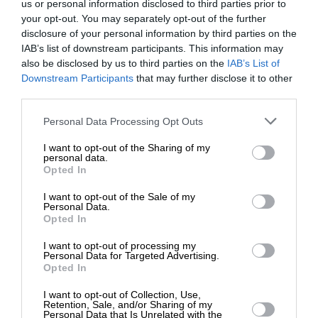
us or personal information disclosed to third parties prior to
τα χρώματα του τοπίου.
your opt-out. You may separately opt-out of the further
disclosure of your personal information by third parties on the
IAB’s list of downstream participants. This information may
also be disclosed by us to third parties on the
IAB’s List of
ΕΝΙΣΧΥΣΤΕ ΤΟ
Downstream Participants
that may further disclose it to other
third parties.
Στηρίξτε με τη χορηγία σας για να
Personal Data Processing Opt Outs
επιβιώσει η Αδέσμευτη
Το βίντεο έχει δημοσιευθεί
στο κανάλι του
I want to opt-out of the Sharing of my
Δημοσιογραφία του SLpress.gr.
personal data.
Θεόφιλου Μπάμπουλη Point Of View GR στο
Opted In
Youtube
. Σκοπός του καναλιού είναι να αναδείξει
I want to opt-out of the Sale of my
το φυσικό κάλλος και τα αξιοθέατα του τόπου
ΔΩΡΕΑ
Personal Data.
μας και του κόσμου.
Opted In
* Ελάχιστη συνεισφορά 5€
I want to opt-out of processing my
Personal Data for Targeted Advertising.
TAGS:
Opted In
ΠΑΡΑΛΙΑ
ΜΑΝΗ
ΠΕΛΟΠΟΝΝΗΣΟΣ
ΘΑΛΑΣΣΑ
I want to opt-out of Collection, Use,
Retention, Sale, and/or Sharing of my
Personal Data that Is Unrelated with the