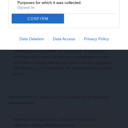
Purposes for which it was collected.
Opted In
Οι απόψεις που αναφέρονται στο κείμενο είναι
προσωπικές του αρθρογράφου και δεν εκφράζουν
CONFIRM
απαραίτητα τη θέση του SLpress.gr
Data Deletion
Data Access
Privacy Policy
Απαγορεύεται η αναδημοσίευση του άρθρου από άλλες
ιστοσελίδες χωρίς άδεια του SLpress.gr. Επιτρέπεται η
αναδημοσίευση των 2-3 πρώτων παραγράφων με την
προσθήκη ενεργού link για την ανάγνωση της συνέχειας
στο SLpress.gr. Οι παραβάτες θα αντιμετωπίσουν νομικά
μέτρα.
Ακολουθήστε το
SLpress.gr στο Google News
και μείνετε
ενημερωμένοι
Kαταθέστε το σχολιό σας. Eνημερώνουμε ότι τα
υβριστικά σχόλια θα διαγράφονται.