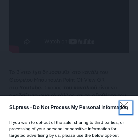
Το βίντεο έχει δημοσιευθεί στο κανάλι του
Θεόφιλου Μπάμπουλη Point Of View GR
στο
Youtube.
Σκοπός
του καναλιού
είναι να
αναδείξει το φυσικό κάλλος και τα αξιοθέατα του
τόπου μας και του κόσμου.
SLpress -
Do Not Process My Personal Information
If you wish to opt-out of the sale, sharing to third parties, or
TAGS:
processing of your personal or sensitive information for
ΙΩΑΝΝΙΝΑ
ΚΑΣΤΡΟ ΙΩΑΝΝΙΝΩΝ
ΑΛΗ ΠΑΣΑΣ
targeted advertising by us, please use the below opt-out