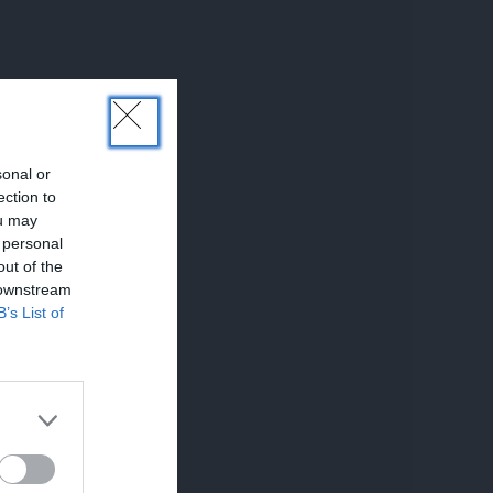
sonal or
ection to
ou may
 personal
out of the
 downstream
B’s List of