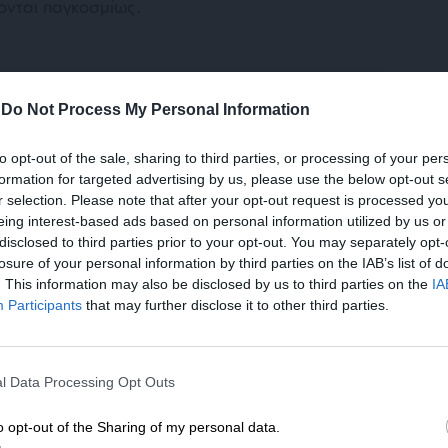
ονται παγκοσμίως.
-
Do Not Process My Personal Information
to opt-out of the sale, sharing to third parties, or processing of your per
formation for targeted advertising by us, please use the below opt-out s
μενο
r selection. Please note that after your opt-out request is processed y
eing interest-based ads based on personal information utilized by us or
ένεται μεγάλος καθώς μέχρι το 2030 η ζημία
disclosed to third parties prior to your opt-out. You may separately opt-
ύρια δολάρια. Στη σύνοδο των αρμόδιων του
losure of your personal information by third parties on the IAB’s list of
, παρουσιάστηκαν ενδιαφέροντα στοιχεία
. This information may also be disclosed by us to third parties on the
IA
ς. Αναλυτικότερα, η χώρα μας είναι
Participants
that may further disclose it to other third parties.
ίμων (food waste) με 142 κιλά ανά κάτοικο
με 129, ενώ χαμηλά βρίσκονται η Αυστρία με
ΕΝΙΣΧΥΣΤΕ ΤΟ
με 33.
l Data Processing Opt Outs
Στηρίξτε με τη χορηγία σας για να επιβιώσει
η Αδέσμευτη Δημοσιογραφία του
o opt-out of the Sharing of my personal data.