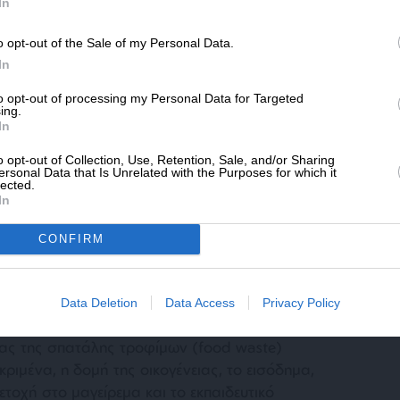
SLpress.gr.
In
ια
o opt-out of the Sale of my Personal Data.
ΔΩΡΕΑ
In
* Ελάχιστη συνεισφορά 5€
to opt-out of processing my Personal Data for Targeted
ing.
In
ι η Νιγηρία και η Ρουάντα με 189 και 164
o opt-out of Collection, Use, Retention, Sale, and/or Sharing
διαφορά όμως είναι πως σε αυτές τις χώρες η
ersonal Data that Is Unrelated with the Purposes for which it
ταναλωτισμό αλλά στις κακές συνθήκες
lected.
In
ν τροφίμων. Σε παγκόσμια κλίμακα το 17%
ή περί τα 931 εκατομμύρια τόνους
CONFIRM
ίδια κάθε χρόνο.
Data Deletion
Data Access
Privacy Policy
ας της σπατάλης τροφίμων (food waste)
εκριμένα, η δομή της οικογένειας, το εισόδημα,
ετοχή στο μαγείρεμα και το εκπαιδευτικό