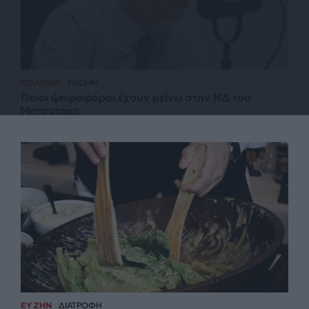
ΠΟΛΙΤΙΚΗ
ΓΝΩΜΗ
Ποιοι ψηφοφόροι έχουν μείνει στην ΝΔ του
Μητσοτάκη
ΕΥ ΖΗΝ
ΔΙΑΤΡΟΦΗ