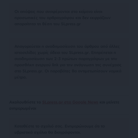
Οι απόψεις που αναφέρονται στο κείμενο είναι
προσωπικές του αρθρογράφου και δεν εκφράζουν
απαραίτητα τη θέση του SLpress.gr
Απαγορεύεται η αναδημοσίευση του άρθρου από άλλες
ιστοσελίδες χωρίς άδεια του SLpress.gr. Επιτρέπεται η
αναδημοσίευση των 2-3 πρώτων παραγράφων με την
προσθήκη ενεργού link για την ανάγνωση της συνέχειας
στο SLpress.gr. Οι παραβάτες θα αντιμετωπίσουν νομικά
μέτρα.
Ακολουθήστε το
SLpress.gr στο Google News
και μείνετε
ενημερωμένοι
Kαταθέστε το σχολιό σας. Eνημερώνουμε ότι τα
υβριστικά σχόλια θα διαγράφονται.