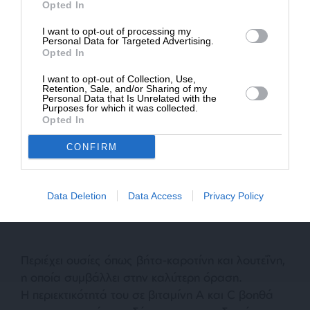
Opted In
επωφεληθείτε από αυτό το σιρόπι για να
* Ελάχιστη συνεισφορά 5€
βελτιώσετε την υγεία σας γενικότερα.
I want to opt-out of processing my
Personal Data for Targeted Advertising.
Opted In
Τόσο τα καρότα όσο και το μέλι έχουν σημαντικές
επιδράσεις στην ευεξία. Έτσι, εκτός από την
I want to opt-out of Collection, Use,
Retention, Sale, and/or Sharing of my
καταπολέμηση των συμπτωμάτων της γρίπης,
Personal Data that Is Unrelated with the
Purposes for which it was collected.
αυτό το σιρόπι προσφέρει πολλά άλλα οφέλη που
Opted In
αξίζει να αναφερθούν:
CONFIRM
Data Deletion
Data Access
Privacy Policy
Περιέχει ουσίες όπως βήτα-καροτίνη και λουτεΐνη,
η οποία συμβάλλει στην καλύτερη όραση.
Η περιεκτικότητά του σε βιταμίνη Α και C βοηθά