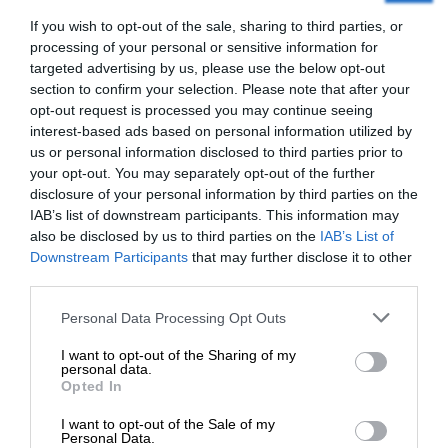
If you wish to opt-out of the sale, sharing to third parties, or
processing of your personal or sensitive information for
Ποια είναι τα άλλα οφέλη στο σιρόπι καρότου;
targeted advertising by us, please use the below opt-out
section to confirm your selection. Please note that after your
opt-out request is processed you may continue seeing
interest-based ads based on personal information utilized by
us or personal information disclosed to third parties prior to
your opt-out. You may separately opt-out of the further
disclosure of your personal information by third parties on the
IAB’s list of downstream participants. This information may
also be disclosed by us to third parties on the
IAB’s List of
ΕΝΙΣΧΥΣΤΕ ΤΟ
Downstream Participants
that may further disclose it to other
third parties.
Στηρίξτε με τη χορηγία σας για να
Personal Data Processing Opt Outs
επιβιώσει η Αδέσμευτη
I want to opt-out of the Sharing of my
Δημοσιογραφία του SLpress.gr.
personal data.
Opted In
Τα οφέλη των καρότων σε γνωστικό και οπτικό
I want to opt-out of the Sale of my
επίπεδο είναι γνωστά. Επομένως, μπορείτε να
ΔΩΡΕΑ
Personal Data.