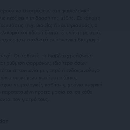
μπορούν να επιστρέψουν στη φυσιολογική
ις περάσει η επίδραση της μέθης. Σε κάποιες
αρεμβάσεις (π.χ. βιοψίες ή καυτηριασμός), ο
 ελαφριά και υδαρή δίαιτα: ξεκινήστε με υγρά,
 προχωρήστε σταδιακά σε κανονική διατροφή.
σοχή. Οι ασθενείς με διαβήτη χρειάζονται
 και ρύθμιση φαρμάκων, ιδιαίτερα όσων
άται επικοινωνία με γιατρό ή ενδοκρινολόγο
 χρόνια υποκείμενα νοσήματα (όπως
άχου, νευρολογικές παθήσεις, χρόνια νεφρική
ο παρατεταμένη προετοιμασία και σε κάθε
νται τον γιατρό τους.
tion