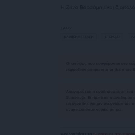
Η Ζήνα Βαρσάμη είναι διαιτολ
TAGS:
ΚΛΙΝΙΚΗ ΕΞΕΤΑΣΗ
ΣΤΟΜΑΧΙ
Λ
Οι απόψεις που αναφέρονται στο κεί
εκφράζουν απαραίτητα τη θέση του S
Απαγορεύεται η αναδημοσίευση του 
SLpress.gr. Επιτρέπεται η αναδημο
ενεργού link για την ανάγνωση της σ
αντιμετωπίσουν νομικά μέτρα.
Ακολουθήστε το
SLpress.gr στο Goog