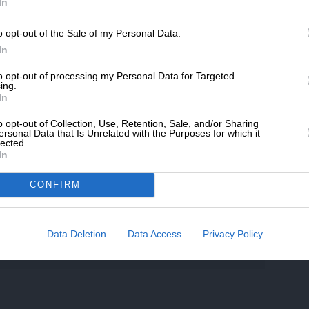
SLpress.gr.
In
o opt-out of the Sale of my Personal Data.
ΔΩΡΕΑ
ό τρόφιμο για έξι ώρες πριν τη
In
ι να είναι εντελώς άδειο. Αυτό περιλαμβάνει
* Ελάχιστη συνεισφορά 5€
to opt-out of processing my Personal Data for Targeted
οκομικά και ροφήματα με θερμίδες. Ενώ 1-2
ing.
φύγετε τσίχλες και καραμέλες, λόγω μικρής
In
υγρών. Επιτρέπονται διαυγή υγρά μέχρι δύο
o opt-out of Collection, Use, Retention, Sale, and/or Sharing
γρά είναι το νερό, το τσάι, το χαμομήλι, ο
ersonal Data that Is Unrelated with the Purposes for which it
lected.
μός, χυμοί σουρωμένοι χωρίς ίνες (π.χ.
In
ση γάλακτος, φυσικών χυμών με ίνες,
CONFIRM
Data Deletion
Data Access
Privacy Policy