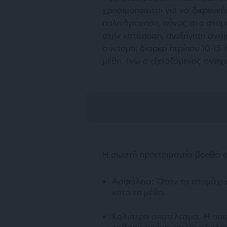
χρησιμοποιείται για να διερευ
παλινδρόμηση, πόνος στο στομά
στην κατάποση, ανεξήγητη αναι
σύντομη, διαρκεί περίπου 10-15
μέθη, ενώ ο εξεταζόμενος ανα
Η σωστή προετοιμασία βοηθά σ
Ασφάλεια: Όταν το στομάχι ε
κατά τη μέθη.
Καλύτερο αποτέλεσμα: Η απου
καθαρή εικόνα και να αξιολο