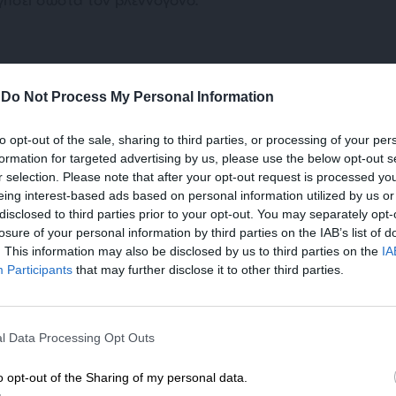
έρα: Δεν χρειάζονται ακραίοι περιορισμοί. Το
ένα πολύ βαρύ, λιπαρό ή πολύ μεγάλο γεύμα το
-
Do Not Process My Personal Information
ωση του στομάχου να είναι φυσιολογική.
to opt-out of the sale, sharing to third parties, or processing of your per
 ποσότητα, π.χ. κοτόπουλο με ρύζι, ή ψάρι με
formation for targeted advertising by us, please use the below opt-out s
κρέμες, fast food, βαριά ή λιπαρά γεύματα,
r selection. Please note that after your opt-out request is processed y
ούτα, προϊόντα ολικής άλεσης και ξηρούς
eing interest-based ads based on personal information utilized by us or
ερήσουν την γαστρική κένωση. Επίσης
disclosed to third parties prior to your opt-out. You may separately opt-
κοόλ.
losure of your personal information by third parties on the IAB’s list of
. This information may also be disclosed by us to third parties on the
IA
Participants
that may further disclose it to other third parties.
ΕΝΙΣΧΥΣΤΕ ΤΟ
l Data Processing Opt Outs
Στηρίξτε με τη χορηγία σας για να επιβιώσει
αι
η Αδέσμευτη Δημοσιογραφία του
νται
o opt-out of the Sharing of my personal data.