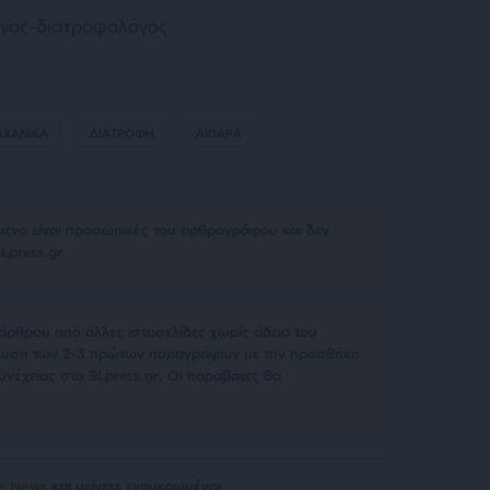
όγος-διατροφολόγος
ΑΧΑΝΙΚΑ
ΔΙΑΤΡΟΦΗ
ΛΙΠΑΡΑ
μενο είναι προσωπικές του αρθρογράφου και δεν
Lpress.gr
άρθρου από άλλες ιστοσελίδες χωρίς άδεια του
σίευση των 2-3 πρώτων παραγράφων με την προσθήκη
υνέχειας στο SLpress.gr. Οι παραβάτες θα
le News
και μείνετε ενημερωμένοι