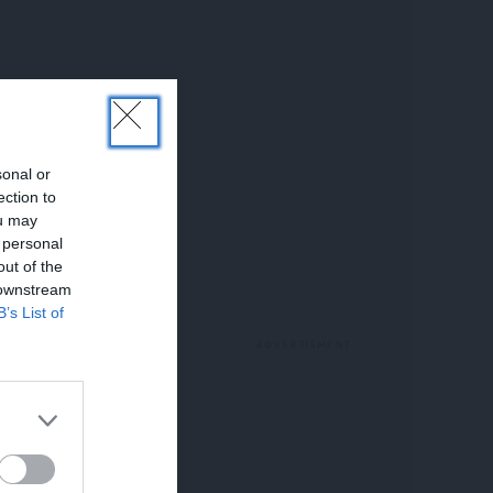
sonal or
ection to
ou may
 personal
out of the
 downstream
B’s List of