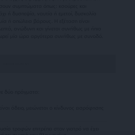
νήσουν συμπτώματα όπως: καούρες και
χι ή δυσπεψία, ναυτία ή εμετοί, δυσκολία
μία ή απώλεια βάρους. Η εξέταση είναι
 λεπτά, ανώδυνη και γίνεται συνήθως με ήπια
χωρεί μία ώρα αργότερα συνήθως με συνοδό.
ε δύο πράγματα:
ίναι άδειο, μειώνεται ο κίνδυνος εισρόφησης
σία τροφών επιτρέπει στον γιατρό να έχει
γήσει σωστά τον βλεννογόνο.