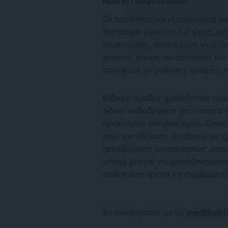
Μετά τη Γαστροσκόπηση
Οι περισσότεροι εξεταζόμενοι 
διατροφή μέσα σε 1-2 ώρες, μόλ
περιπτώσεις, όταν έχουν γίνει π
γιατρός μπορεί να συστήσει πιο
συνεχίστε με μαλακές τροφές,
Ειδικές ομάδες χρειάζονται προ
ειδική καθοδήγηση για νηστεία
προκαλούν υπογλυκαιμία. Συνιστ
πριν την εξέταση. Ασθενείς με
προβλήματα κινητικότητας στομ
νόσο) μπορεί να χρειάζονται πι
περίπτωση πρέπει να συμβουλεύο
Σε συνεργασία με το
medNutri