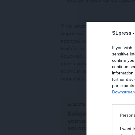
Τι να κάνετε την προηγούμενη ημ
σημαντικό είναι να αποφύγετε 
SLpress 
προηγούμενο βράδυ, ώστε η κέν
If you wish 
Επιλέξτε απλά γεύματα σε μέτρια
sensitive in
λαχανικά. Αποφύγετε τηγανητά, 
confirm you
πλήρη γαλακτοκομικά, όξινα φρ
continue se
καρπούς που μπορεί να καθυστ
information 
αποφύγετε την κατανάλωση αλ
further disc
participants
Downstream 
ΔΙΑΒΑΣΤΕ ΑΚΟΜΑ
Κολονοσκόπηση και
Persona
γαστροσκόπηση: Τι είν
και πότε πρέπει να γίνο
I want t