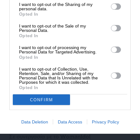
συνοδεύοντας τα γεύματά μας με άφθονη
I want to opt-out of the Sharing of my
Δημοσιογραφία του SLpress.gr.
φρέσκια σαλάτα και επιλέγοντας ψωμί, ρύζι,
personal data.
Opted In
ζυμαρικά και δημητριακά ολικής άλεσης θα
βοηθήσουμε και στην καλύτερη πέψη.
I want to opt-out of the Sale of my
ΔΩΡΕΑ
Personal Data.
Opted In
* Ελάχιστη συνεισφορά 5€
Συμπέρασμα:
I want to opt-out of processing my
Personal Data for Targeted Advertising.
Θέλουμε να διατηρήσουμε το βάρος μας,
Opted In
πραγματικά! Η κατάλληλη επιλογή τροφών, η
I want to opt-out of Collection, Use,
σωστή μάσηση, ένας καλός ύπνος, η
Retention, Sale, and/or Sharing of my
Personal Data that Is Unrelated with the
κατανάλωση νερού και ο συνδυασμός άσκησης
Purposes for which it was collected.
Opted In
θα διατηρήσουν το υγιές, σωματικό μας βάρος
και τα κιλά. Αυτές οι καλές συνήθειες, όμως, θα
CONFIRM
μας προσφέρουν παράλληλα ευεξία και θα
λειτουργήσουν ως ασπίδα ενάντια στην εμφάνιση
χρόνιων νοσημάτων. Ό,τι καλύτερο για εμάς!
Data Deletion
Data Access
Privacy Policy
Σε συνεργασία με το
WomanIdol