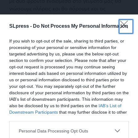
με δύο φρούτα ενδιάμεσα στα γεύματά μας θα
νιώσουμε πλήρεις και θα πάρουμε και τις
απαραίτητες βιταμίνες.
SLpress -
Do Not Process My Personal Information
If you wish to opt-out of the sale, sharing to third parties, or
processing of your personal or sensitive information for
targeted advertising by us, please use the below opt-out
section to confirm your selection. Please note that after your
opt-out request is processed you may continue seeing
interest-based ads based on personal information utilized by
ΔΙΑΒΑΣΤΕ ΑΚΟΜΑ
us or personal information disclosed to third parties prior to
Ποια γλυκά σνακ έχoυν
your opt-out. You may separately opt-out of the further
λιγότερη ζάχαρη
disclosure of your personal information by third parties on the
IAB’s list of downstream participants. This information may
also be disclosed by us to third parties on the
IAB’s List of
ΕΝΙΣΧΥΣΤΕ ΤΟ
Downstream Participants
that may further disclose it to other
third parties.
Δύο μερίδες γαλακτοκομικά με χαμηλά λιπαρά
Στηρίξτε με τη χορηγία σας για να
είναι επίσης μια πολύ καλή συνήθεια, ενώ
Personal Data Processing Opt Outs
επιβιώσει η Αδέσμευτη