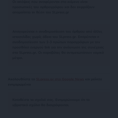
Οι απόψεις που αναφέρονται στο κείμενο είναι
προσωπικές του αρθρογράφου και δεν εκφράζουν
απαραίτητα τη θέση του SLpress.gr
Απαγορεύεται η αναδημοσίευση του άρθρου από άλλες
ιστοσελίδες χωρίς άδεια του SLpress.gr. Επιτρέπεται η
αναδημοσίευση των 2-3 πρώτων παραγράφων με την
προσθήκη ενεργού link για την ανάγνωση της συνέχειας
στο SLpress.gr. Οι παραβάτες θα αντιμετωπίσουν νομικά
μέτρα.
Ακολουθήστε το
SLpress.gr στο Google News
και μείνετε
ενημερωμένοι
Kαταθέστε το σχολιό σας. Eνημερώνουμε ότι τα
υβριστικά σχόλια θα διαγράφονται.