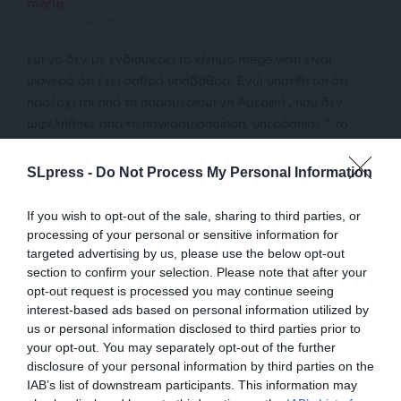
maria
23 Σεπτεμβρίου 2025 02:58
εμένα δεν με ενδιαφέρει το κίνημα maga γιατί είναι
φανερό ότι έχει σαθρό υπόβαθρο. Ενώ υποτίθεται ότι
προέρχεται από τη παραμερισμένη Αμερική , που δεν
ωφελήθηκε από τη παγκοσμιοποίηση, υπεράσπισε ” το
μεγάλο όμορφο νομοσχέδιο του Τραμπ¨” , που επεξέτεινε
τις φοροαπαλαγές στους πολύ πλόύσιους , επικρότησε
SLpress -
Do Not Process My Personal Information
ουσιαστικά το περιορισμό
…
Διαβάστε περισσότερα »
If you wish to opt-out of the sale, sharing to third parties, or
Απάντηση
0
processing of your personal or sensitive information for
targeted advertising by us, please use the below opt-out
section to confirm your selection. Please note that after your
ΑΙΡΕΤΙΚΟΣ
opt-out request is processed you may continue seeing
23 Σεπτεμβρίου 2025 10:15
interest-based ads based on personal information utilized by
us or personal information disclosed to third parties prior to
Κύριε Λυγερέ είστε από τις λίγες ανεπηρέαστες φωνές
your opt-out. You may separately opt-out of the further
που έχουν απομείνει!
disclosure of your personal information by third parties on the
IAB’s list of downstream participants. This information may
Απάντηση
5