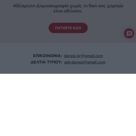
Αδέσμευτη Δημοσιογραφία χωρίς τη δική σας χορηγία
είναι αδύνατη.
ΠΑΤΗΣΤΕ ΕΔΩ
ΕΠΙΚΟΙΝΩΝΙA:
slpress.gr@gmail.com
ΔΕΛΤΙΑ ΤΥΠΟΥ:
adv.slpress@gmail.com
ΟΡΟΙ ΧΡΗΣΗΣ
ΠΟΛΙΤΙΚΗ ΑΠΟΡΡΗΤΟΥ
TAYTOTHTA