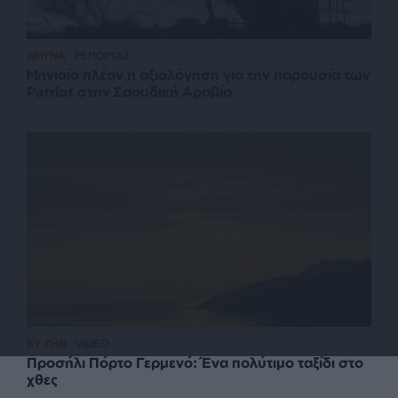
ΑΜΥΝΑ
ΡΕΠΟΡΤΑΖ
Μηνιαία πλέον η αξιολόγηση για την παρουσία των
Patriot στην Σαουδική Αραβία
ΕΥ ΖΗΝ
VIDEO
Προσήλι Πόρτο Γερμενό: Ένα πολύτιμο ταξίδι στο
χθες