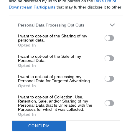
also be disclosed by us to third parties on the
IAB’s List of
ΕΝΙΣΧΥΣΤΕ ΤΟ
Downstream Participants
that may further disclose it to other
third parties.
maria
23 Σεπτεμβρίου 2025 12:59
Στηρίξτε με τη χορηγία σας για να
Personal Data Processing Opt Outs
επιβιώσει η Αδέσμευτη
Εμένα με προβληματίζει ο αμερικανικος λαός εν γένει.
I want to opt-out of the Sharing of my
Δημοσιογραφία του SLpress.gr.
personal data.
Παληα ονομάζαμε κάποιον αμερικανάκι όταν ήταν
Opted In
απολίτικ και αφελής. Όταν εκλεχθηκε ο Μπα”ιντεν και στη
συνέχεια ο Τράμπ δηλ. αρχικά ενας ανοϊκός και στη
I want to opt-out of the Sale of my
ΔΩΡΕΑ
Personal Data.
συνέχεια ένας παρανοϊκός ηγέτης είπα ότι πρόκειται περί
Opted In
λαού ηλιθίων , γιατί και όταν είδαν τις συνέπειες
* Ελάχιστη συνεισφορά 5€
των
…
Διαβάστε περισσότερα »
I want to opt-out of processing my
Personal Data for Targeted Advertising.
Opted In
Απάντηση
-3
Εμφάνιση απαντήσεων
(1)
I want to opt-out of Collection, Use,
Retention, Sale, and/or Sharing of my
Personal Data that Is Unrelated with the
Purposes for which it was collected.
Opted In
CONFIRM