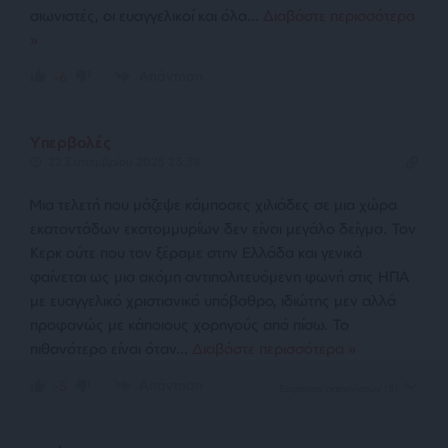
σιωνιστές, οι ευαγγελικοί και όλα
…
Διαβάστε περισσότερα
»
Απάντηση
-6
Υπερβολές
22 Σεπτεμβρίου 2025 23:38
Μια τελετή που μάζεψε κάμποσες χιλιάδες σε μια χώρα
εκατοντάδων εκατομμυρίων δεν είναι μεγάλο δείγμα. Τον
Κερκ ούτε που τον ξέραμε στην Ελλάδα και γενικά
φαίνεται ως μια ακόμη αντιπολιτευόμενη φωνή στις ΗΠΑ
με ευαγγελικό χριστιανικό υπόβαθρο, ιδιώτης μεν αλλά
προφανώς με κάποιους χορηγούς από πίσω. Το
πιθανότερο είναι όταν
…
Διαβάστε περισσότερα »
Απάντηση
-5
Εμφάνιση απαντήσεων
(3)