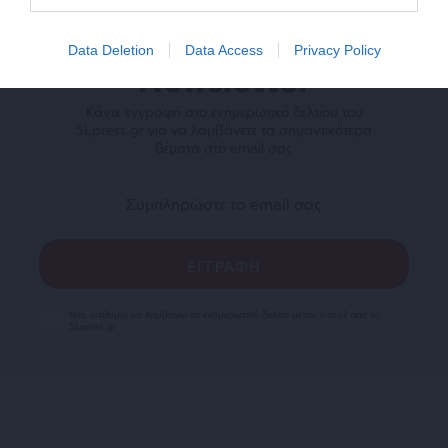
Data Deletion
Data Access
Privacy Policy
Newsletter
Κάντε εγγραφή στο ενημερωτικό δελτίου του
SLpress.gr για να λαμβάνετε τα σημαντικότερα
θέματα στο email σας
Ναι, επιθυμώ να λαμβάνω το ενημερωτικό δελτίο μέσω e-mail από το
SLpress.gr