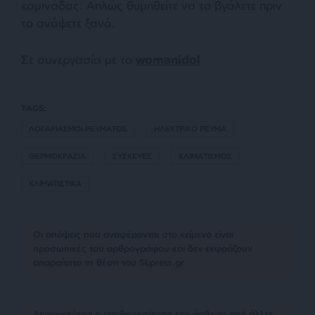
καμινάδας. Απλώς θυμηθείτε να το βγάλετε πριν
το ανάψετε ξανά.
Σε συνεργασία με το
womanidol
TAGS:
ΛΟΓΑΡΙΑΣΜΟΙ ΡΕΥΜΑΤΟΣ
ΗΛΕΚΤΡΙΚΟ ΡΕΥΜΑ
ΘΕΡΜΟΚΡΑΣΙΑ
ΣΥΣΚΕΥΕΣ
ΚΛΙΜΑΤΙΣΜΟΣ
ΚΛΙΜΑΤΙΣΤΙΚΑ
Οι απόψεις που αναφέρονται στο κείμενο είναι
προσωπικές του αρθρογράφου και δεν εκφράζουν
απαραίτητα τη θέση του SLpress.gr
Απαγορεύεται η αναδημοσίευση του άρθρου από άλλες