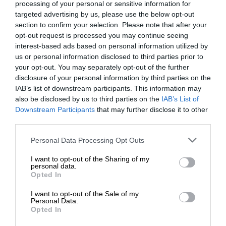
processing of your personal or sensitive information for
χρησιμοποιείτε σπάνια και αποσυνδέστε τις. Αν
targeted advertising by us, please use the below opt-out
θέλετε να μάθετε τεχνικές πληροφορίες,
section to confirm your selection. Please note that after your
αποκτήστε μια οικιακή συσκευή παρακολούθησης
opt-out request is processed you may continue seeing
κατανάλωσης ηλεκτρικής ενέργειας και δοκιμάστε
interest-based ads based on personal information utilized by
μεμονωμένα αντικείμενα γύρω από το σπίτι σας
us or personal information disclosed to third parties prior to
your opt-out. You may separately opt-out of the further
(είναι εύκολο!).
disclosure of your personal information by third parties on the
IAB’s list of downstream participants. This information may
also be disclosed by us to third parties on the
IAB’s List of
Οικονομία ηλεκτρικού ρεύματος: Σφραγίστε ρωγμές και
ΕΝΙΣΧΥΣΤΕ ΤΟ
Downstream Participants
that may further disclose it to other
κενά
third parties.
Οποιοδήποτε άνοιγμα στο σπίτι σας είναι ένα
Στηρίξτε με τη χορηγία σας για να
Personal Data Processing Opt Outs
σημείο για να εισχωρήσει θερμότητα. Ψηλαφήστε
επιβιώσει η Αδέσμευτη
τις περιοχές γύρω από τα τζάμια των παραθύρων
I want to opt-out of the Sharing of my
Δημοσιογραφία του SLpress.gr.
personal data.
και τα κουφώματα των θυρών σας. Αν νιώσετε
Opted In
αλλαγή θερμοκρασίας, ίσως να δοκιμάσετε να
I want to opt-out of the Sale of my
σφραγίσετε αυτές τις περιοχές, είτε με
ΔΩΡΕΑ
Personal Data.
στεγανωτικό, μονωτική ταινία ή στεγανωτικό
Opted In
* Ελάχιστη συνεισφορά 5€
αφρού.