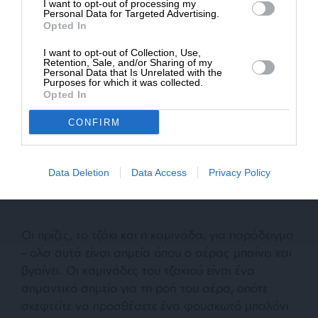
I want to opt-out of processing my
Personal Data for Targeted Advertising.
Opted In
Άλλα ενδεικτικά σημάδια ρωγμών και κενών είναι
βρώμικα σημεία στους τοίχους ή στο χαλί, ή
I want to opt-out of Collection, Use,
Retention, Sale, and/or Sharing of my
ακόμα και λεκέδες από νερό (αν εισέρχεται
Personal Data that Is Unrelated with the
Purposes for which it was collected.
υγρασία από έξω, πιθανότατα εισέρχεται και ο
Opted In
αέρας).
CONFIRM
Data Deletion
Data Access
Privacy Policy
Οι πρίζες, το τζάκι και η καμινάδα, για παράδειγμα
– όλα αυτά είναι σημεία όπου ο αέρας μπαίνει και
βγαίνει. Οι καμινάδες του τζακιού είναι ένα
σημαντικό σημείο για τη ροή του αέρα, οπότε
σκεφτείτε να προσθέσετε ένα φουσκωτό μπαλόνι