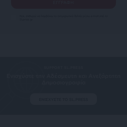
Ναι, επιθυμώ να λαμβάνω το ενημερωτικό δελτίο μέσω e-mail από το
SLpress.gr
SUPPORT SL.PRESS
Ενισχύστε την Aδέσμευτη και Aνεξάρτητη
Δημοσιογραφία
ΕΝΙΣΧΥΣΤΕ ΤΟ SL.PRESS