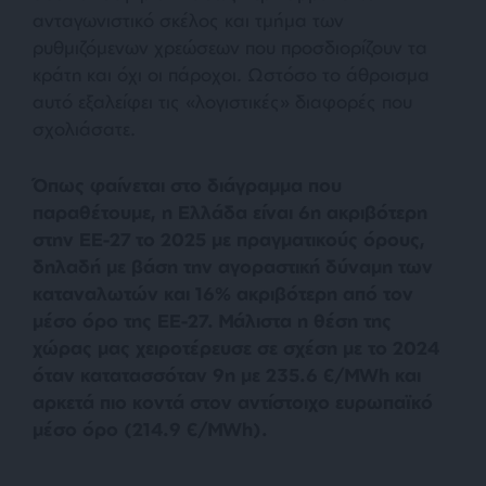
ανταγωνιστικό σκέλος και τμήμα των
ρυθμιζόμενων χρεώσεων που προσδιορίζουν τα
κράτη και όχι οι πάροχοι. Ωστόσο το άθροισμα
αυτό εξαλείφει τις «λογιστικές» διαφορές που
σχολιάσατε.
Όπως φαίνεται στο διάγραμμα που
παραθέτουμε, η Ελλάδα είναι 6
η
ακριβότερη
στην ΕΕ-27 το 2025 με πραγματικούς όρους,
δηλαδή με βάση την αγοραστική δύναμη των
καταναλωτών και 16% ακριβότερη από τον
μέσο όρο της ΕΕ-27. Μάλιστα η θέση της
χώρας μας χειροτέρευσε σε σχέση με το 2024
όταν κατατασσόταν 9
η
με 235.6 €/MWh και
αρκετά πιο κοντά στον αντίστοιχο ευρωπαϊκό
μέσο όρο (214.9 €/MWh).