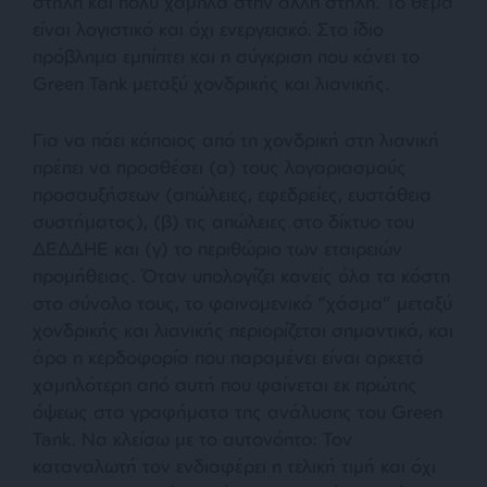
στήλη και πολύ χαμηλά στην άλλη στήλη. Το θέμα
είναι λογιστικό και όχι ενεργειακό. Στο ίδιο
πρόβλημα εμπίπτει και η σύγκριση που κάνει το
Green Tank μεταξύ χονδρικής και λιανικής.
Για να πάει κάποιος από τη χονδρική στη λιανική
πρέπει να προσθέσει (α) τους λογαριασμούς
προσαυξήσεων (απώλειες, εφεδρείες, ευστάθεια
συστήματος), (β) τις απώλειες στο δίκτυο του
ΔΕΔΔΗΕ και (γ) το περιθώριο των εταιρειών
προμήθειας. Όταν υπολογίζει κανείς όλα τα κόστη
στο σύνολο τους, το φαινομενικό “χάσμα” μεταξύ
χονδρικής και λιανικής περιορίζεται σημαντικά, και
άρα η κερδοφορία που παραμένει είναι αρκετά
χαμηλότερη από αυτή που φαίνεται εκ πρώτης
όψεως στα γραφήματα της ανάλυσης του Green
Tank. Να κλείσω με το αυτονόητο: Τον
καταναλωτή τον ενδιαφέρει η τελική τιμή και όχι