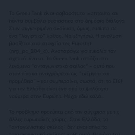
Το Green Tank είναι σοβαρότατο ινστιτούτο και
πάντα συμβάλει ουσιαστικά στο δημόσιο διάλογο.
Στην συγκεκριμένη ανάλυση, όμως, εμπίπτει σε
ένα “λογιστικό” λάθος. Να εξηγήσω. Η ανάλυση
βασίζεται στα στοιχεία της Eurostat
(nrg_pc_204_c). Αναπαράγω για ευκολία τον
σχετικό πίνακα. Το Green Tank εστιάζει στο
λεγόμενο “ανταγωνιστικό σκέλος” – αυτό που
στον πίνακα αναγράφεται ως “ενέργεια και
προμήθεια” – και συμπεραίνει, σωστά, ότι το €161
για την Ελλάδα είναι ένα από τα ψηλότερα
νούμερα στην Ευρώπη. Μέχρι εδώ καλά.
Το πρόβλημα προκύπτει από την σύγκριση με τις
άλλες ευρωπαϊκές χώρες. Στην Ελλάδα, το
“ανταγωνιστικό σκέλος” δεν είναι απλά το
“ανταγωνιστικό σκέλος” καθ’ αυτό. Περιέχει (α)