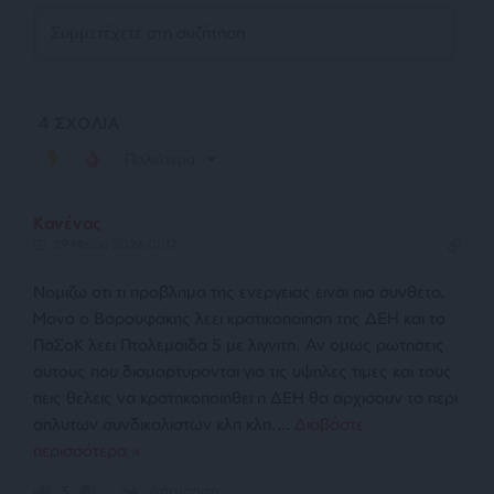
4
ΣΧΟΛΙΑ
Παλιότερα
Κανένας
29 Μαΐου 2026 01:17
Νομιζω οτι τι προβλημα της ενεργειας ειναι πιο συνθετο.
Μονο ο Βαρουφακης λεει κρατικοποιηση της ΔΕΗ και το
ΠαΣοΚ λεει Πτολεμαιδα 5 με λιγνιτη. Αν ομως ρωτησεις
αυτους που διαμαρτυρονται για τις υψηλες τιμες και τους
πεις θελεις να κρατηκοποιηθει η ΔΕΗ θα αρχισουν τα περι
απλυτων συνδικαλιστων κλπ κλπ.
…
Διαβάστε
περισσότερα »
Απάντηση
3