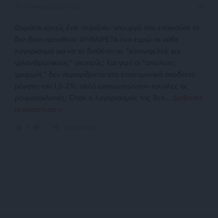
29 Μαΐου 2026 13:50
Θυμάται κανείς ένα -συριζαίο- υπουργό που επαινούσε τη
δεη διότι πρόσθεσε ΑΥΘΑΙΡΕΤΑ ένα ευρώ σε κάθε
λογαριασμό για να το διαθέσει σε “κοινωφελείς και
φιλανθρωπικούς” σκοπούς; Και γιατί οι “απώλειες
γραμμής” δεν περιορίζονται στο επιστημονικά αποδεκτό
μέγιστο του 1,5-2%, αλλά ενσωματώνουν και όλες τις
ρευματοκλοπές; Όταν ο λογαριασμός της δεη
…
Διαβάστε
περισσότερα »
Απάντηση
1