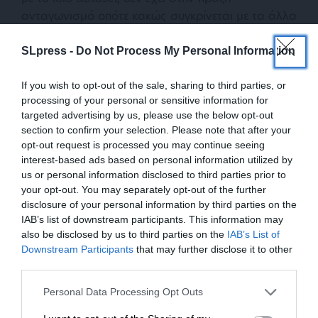
ανταγωνισμό οπότε κακώς συγκρίνεται με τα άλλα
κράτη μέλη.
SLpress -
Do Not Process My Personal Information
If you wish to opt-out of the sale, sharing to third parties, or
processing of your personal or sensitive information for
targeted advertising by us, please use the below opt-out
section to confirm your selection. Please note that after your
opt-out request is processed you may continue seeing
interest-based ads based on personal information utilized by
Να συμφωνήσουμε επίσης ότι οι χρεώσεις
us or personal information disclosed to third parties prior to
δικτύων δεν έχουν καμία σχέση με τον
your opt-out. You may separately opt-out of the further
ανταγωνισμό μεταξύ των παρόχων στη λιανική
disclosure of your personal information by third parties on the
αγορά καθώς πρόκειται για ρυθμιζόμενη χρέωση.
IAB’s list of downstream participants. This information may
Το ίδιο ισχύει για τις χρεώσεις ΥΚΩ, τον ΦΠΑ, το
also be disclosed by us to third parties on the
IAB’s List of
ΕΝΙΣΧΥΣΤΕ ΤΟ
Downstream Participants
that may further disclose it to other
ΕΤΜΕΑΡ, τους περιβαλλοντικούς φόρους, τις
third parties.
επιδοτήσεις στους λογαριασμούς ηλεκτρικής
Στηρίξτε με τη χορηγία σας για να
ενέργειας (που έδωσαν τα κράτη μέλη στα
Personal Data Processing Opt Outs
επιβιώσει η Αδέσμευτη
νοικοκυριά ειδικά την περίοδο της κρίσης του