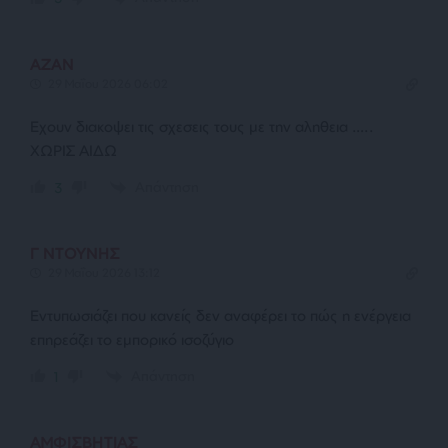
AZAN
29 Μαΐου 2026 06:02
Εχουν διακοψει τις σχεσεις τους με την αληθεια …..
ΧΩΡΙΣ ΑΙΔΩ
Απάντηση
3
Γ ΝΤΟΥΝΗΣ
29 Μαΐου 2026 13:12
Εντυπωσιάζει που κανείς δεν αναφέρει το πώς η ενέργεια
επηρεάζει το εμπορικό ισοζύγιο
Απάντηση
1
ΑΜΦΙΣΒΗΤΙΑΣ