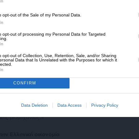
SLpress.gr.
In
o opt-out of the Sale of my Personal Data.
ΔΩΡΕΑ
In
* Ελάχιστη συνεισφορά 5€
to opt-out of processing my Personal Data for Targeted
οκώστα
ing.
In
ίλου ONEX Shipyards & Technologies και
o opt-out of Collection, Use, Retention, Sale, and/or Sharing
ersonal Data that Is Unrelated with the Purposes for which it
ν Ναυπηγείων, κ. Πάνος Ξενοκώστας,
lected.
In
tipollution στέλνει ένα ξεκάθαρο μήνυμα: η
μές και την τεχνογνωσία να σχεδιάσει και να
CONFIRM
ήποτε εξειδικευμένο σκάφος απαιτεί η
λκά περνάμε στα eco vessels νέας γενιάς.
ξεις στην πράσινη ναυτιλία, τις
Data Deletion
Data Access
Privacy Policy
να και στη Σύρο. Αυτό είναι το νέο, μεγάλο
ικής βιομηχανίας.»
 την Ελληνική οικονομία