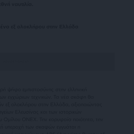
εθνή ναυτιλία.
σμένα εξ ολοκλήρου στην Ελλάδα
υρή ψήφο εμπιστοσύνης στην ελληνική
των εγχώριων τεχνικών. Τα νέα σκάφη θα
ύν εξ ολοκλήρου στην Ελλάδα, αξιοποιώντας
ηγείων Ελευσίνας και των ιστορικών
υ Ομίλου ONEX. Την κορυφαία ποιότητα, την
κή υπεροχή των σκαφών εγγυάται η