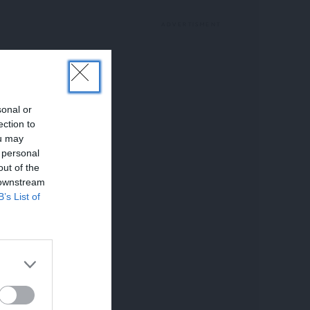
sonal or
ection to
ou may
 personal
out of the
 downstream
B’s List of