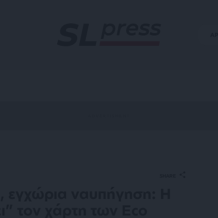
Α
SHARE
, εγχώρια ναυπήγηση: Η
” τον χάρτη των Eco