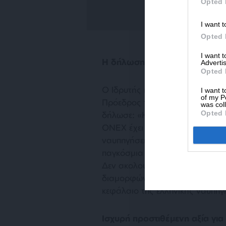
Opted 
I want t
Opted 
I want 
Η δήλωση του κ. Πάνου Ξεν
Advertis
Opted 
Ο Ιδρυτής και Πρόεδρος του Ομ
I want t
of my P
Πρόεδρος της Ένωσης Ελληνικώ
was col
Opted 
δήλωσε:
«Η συμφωνία με την An
ONEX έχει τη δύναμη, τις υποδο
ναυπηγήσει στην Ελλάδα οποιοδ
παγκόσμια αγορά. Από τα ρυμου
Δεν ακολουθούμε απλώς τις εξελί
διαμορφώνουμε εδώ, στην Ελευσί
κεφάλαιο της ελληνικής ναυπηγ
Ισχυρή προστιθέμενη αξία για