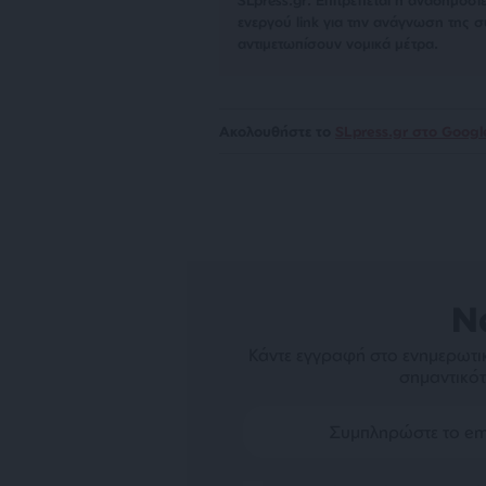
SLpress.gr. Επιτρέπεται η αναδημο
ενεργού link για την ανάγνωση της σ
αντιμετωπίσουν νομικά μέτρα.
Ακολουθήστε το
SLpress.gr στο Goog
N
Κάντε εγγραφή στο ενημερωτικ
σημαντικότ