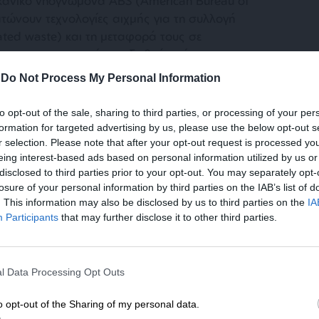
ικανικό νηογνώμονα ABS (American Bureau of
τώνουν τεχνολογίες αιχμής για τη συλλογή
ted waste) και τη μεταφορά τους σε
ωνα με τα αυστηρότερα διεθνή πρότυπα της
 ο προηγμένος σχεδιασμός τους τα καθιστά
-
Do Not Process My Personal Information
θήκες θαλάσσιας ρύπανσης και ναυτικών
ας το θαλάσσιο περιβάλλον.
to opt-out of the sale, sharing to third parties, or processing of your per
formation for targeted advertising by us, please use the below opt-out s
r selection. Please note that after your opt-out request is processed y
των εξειδικευμένων σκαφών
eing interest-based ads based on personal information utilized by us or
disclosed to third parties prior to your opt-out. You may separately opt-
κνύει ότι διαθέτει την υποδομή να φέρει εις
losure of your personal information by third parties on the IAB’s list of
απαιτητικά προγράμματα new building. Μετά
. This information may also be disclosed by us to third parties on the
IA
Participants
that may further disclose it to other third parties.
μουλκών για τη MEGATUGS, ο Όμιλος
λάκιο νεότευκτων στην κατηγορία των high-
ΕΝΙΣΧΥΣΤΕ ΤΟ
τώντας την Ελευσίνα και τη Σύρο κέντρα
l Data Processing Opt Outs
ής τεχνολογίας
Στηρίξτε με τη χορηγία σας για να επιβιώσει
η Αδέσμευτη Δημοσιογραφία του
o opt-out of the Sharing of my personal data.