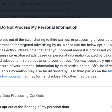
υπό τη διεύθυνση του μαέστρου Tõnu
σε μια βαθύτερη γνωριμία με το εμβληματικό
βο Περτ. Η συναυλία, η οποία αποτελεί μια
του συνθέτη, περιλαμβάνει κλασικά έργα, τόσο
-
Do Not Process My Personal Information
ής μουσικής του, με συντελεστές που
δεκαετίες και έχουν διαδραματίσει
to opt-out of the sale, sharing to third parties, or processing of your per
του μουσικού του σύμπαντος.
formation for targeted advertising by us, please use the below opt-out s
r selection. Please note that after your opt-out request is processed y
eing interest-based ads based on personal information utilized by us or
disclosed to third parties prior to your opt-out. You may separately opt-
losure of your personal information by third parties on the IAB’s list of
α με το Φεστιβάλ Αθηνών Επιδαύρου, έναν
. This information may also be disclosed by us to third parties on the
IA
τικό θεσμό της χώρας, εντάσσεται στο
Participants
that may further disclose it to other third parties.
ευθυνότητας EQU
ALL
και επιβεβαιώνει τη
ν ενίσχυση του Πολιτισμού, την ανάδειξη της
ΕΝΙΣΧΥΣΤΕ ΤΟ
ποστήριξη της καλλιτεχνικής δημιουργίας και
l Data Processing Opt Outs
Στηρίξτε με τη χορηγία σας για να επιβιώσει
του κοινού σε πολιτιστικές εμπειρίες υψηλής
η Αδέσμευτη Δημοσιογραφία του
o opt-out of the Sharing of my personal data.