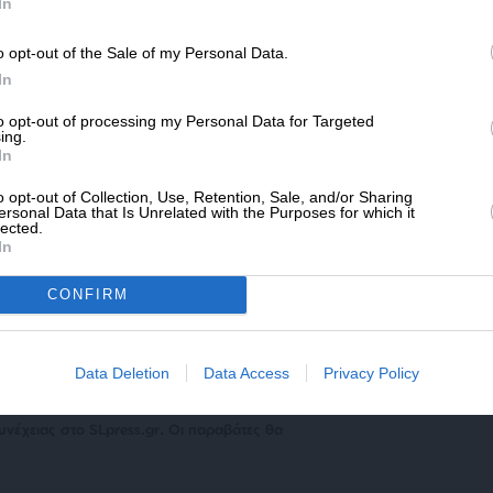
SLpress.gr.
In
o opt-out of the Sale of my Personal Data.
ΔΩΡΕΑ
In
* Ελάχιστη συνεισφορά 5€
to opt-out of processing my Personal Data for Targeted
ing.
In
o opt-out of Collection, Use, Retention, Sale, and/or Sharing
ersonal Data that Is Unrelated with the Purposes for which it
lected.
In
μενο είναι προσωπικές του αρθρογράφου και δεν
CONFIRM
Lpress.gr
Data Deletion
Data Access
Privacy Policy
άρθρου από άλλες ιστοσελίδες χωρίς άδεια του
σίευση των 2-3 πρώτων παραγράφων με την προσθήκη
υνέχειας στο SLpress.gr. Οι παραβάτες θα