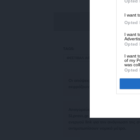
Opted 
I want t
Opted 
I want 
Advertis
Opted 
TAGS:
I want t
ΦΕΣΤΙΒΑΛ ΑΘΗΝΩΝ ΕΠΙΔΑΥΡΟΥ
of my P
was col
Opted 
Οι απόψεις που αναφέρονται στο κεί
εκφράζουν απαραίτητα τη θέση του S
Απαγορεύεται η αναδημοσίευση του 
SLpress.gr. Επιτρέπεται η αναδημο
ενεργού link για την ανάγνωση της σ
αντιμετωπίσουν νομικά μέτρα.