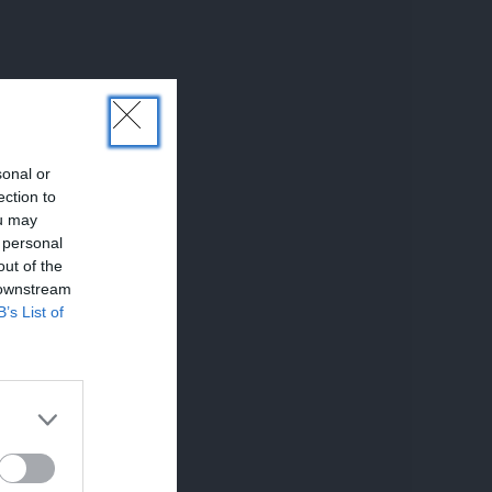
sonal or
ection to
ou may
 personal
out of the
 downstream
B’s List of