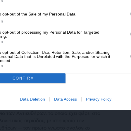
SLpress.gr.
In
το διαδίκτυο. Η αρχαιολογική έρευνα και τα
 πολυετείς ανασκαφές παρουσιάζονται στη
o opt-out of the Sale of my Personal Data.
ΔΩΡΕΑ
έρ της COSMOTE TV με το National
In
Το Μυστήριο Των Σπασμένων Ειδωλίων».
* Ελάχιστη συνεισφορά 5€
to opt-out of processing my Personal Data for Targeted
ing.
In
ων Αντικυθήρων και φέτος με τη στήριξη
o opt-out of Collection, Use, Retention, Sale, and/or Sharing
ersonal Data that Is Unrelated with the Purposes for which it
lected.
In
CONFIRM
Data Deletion
Data Access
Privacy Policy
KOM στηρίζει σταθερά την υποθαλάσσια
ο των Αντικυθήρων, το οποίο έχει φέρει στο
ηνιστικής περιόδου, με κορυφαίο τον
υθήρων — τον πρώτο γνωστό αναλογικό