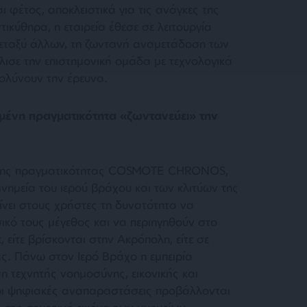
ι φέτος, αποκλειστικά για τις ανάγκες της
κύθηρα, η εταιρεία έθεσε σε λειτουργία
μεταξύ άλλων, τη ζωντανή αναμετάδοση των
λισε την επιστημονική ομάδα με τεχνολογικά
κολύνουν την έρευνα.
νη πραγματικότητα «ζωντανεύει» την
νης πραγματικότητας COSMOTE CHRONOS,
α μνημεία του ιερού βράχου και των κλιτύων της
νει στους χρήστες τη δυνατότητα να
κό τους μέγεθος και να περιηγηθούν στο
 είτε βρίσκονται στην Ακρόπολη, είτε σε
ς. Πάνω στον Ιερό Βράχο η εμπειρία
η τεχνητής νοημοσύνης, εικονικής και
οι ψηφιακές αναπαραστάσεις προβάλλονται