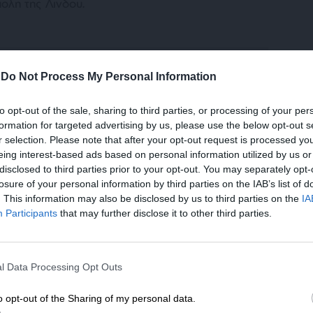
ολη της Λίνδου.
-
Do Not Process My Personal Information
to opt-out of the sale, sharing to third parties, or processing of your per
formation for targeted advertising by us, please use the below opt-out s
t»: Νέες ψηφιακές ανασκαφές σε Κέρο και
r selection. Please note that after your opt-out request is processed y
eing interest-based ads based on personal information utilized by us or
disclosed to third parties prior to your opt-out. You may separately opt-
losure of your personal information by third parties on the IAB’s list of
 στήριξε ένα από τα πιο σημαντικά και
. This information may also be disclosed by us to third parties on the
IA
ειρήματα των τελευταίων δεκαετιών στο
Participants
that may further disclose it to other third parties.
os Project», που αφορά στις ανασκαφές
 Κέρο και το Δασκαλιό, μία από τις πιο
ΕΝΙΣΧΥΣΤΕ ΤΟ
αφές παγκοσμίως, με καινοτομίες όπως η 3D
l Data Processing Opt Outs
ριξη της καθημερινής έρευνας στο πεδίο, η
Στηρίξτε με τη χορηγία σας για να επιβιώσει
φέτος ψηφιακές συσκευές (tablets, drones,
η Αδέσμευτη Δημοσιογραφία του
o opt-out of the Sharing of my personal data.
 παρέχει ενισχυμένη 5G συνδεσιμότητα για