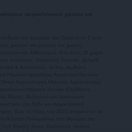
σσότερους αρχαιολογικούς χώρους και
πένδυση της εταιρείας που ξεπερνά τα 3 εκατ.
κούς χώρους και μουσεία της χώρας,
λιτισμού και Αθλητισμού. Από αυτά, 21 χώροι
ους επισκέπτες: Ακρόπολη, Κνωσός, Δελφοί,
έατρο & Ασκληπιείο), Δήλος, Δωδώνη,
γικό Μουσείο Ηρακλείου, Ακρόπολη Μυκηνών
 Εθνικό Αρχαιολογικό Μουσείο, Αρχαιολογικό
χαιολογικό Μουσείο Χανίων, Ελεύθερνα,
υ Θήρας, Βυζαντινό και Χριστιανικό
αγίστρου στη Ρόδο και Αρχαιολογικό
στράς. Έως το τέλος του 2025 αναμένεται να
ι στο Κάστρο Παλαμηδίου, στο Φρούριο του
Γεντί Κουλέ), στους Βασιλικούς τάφους