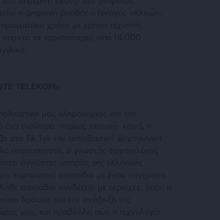
 στη σημερινή εικόνα των μνημείων.
ελεί η ψηφιακή βοηθός – ξεναγός «Κλειώ»,
ε πραγματικό χρόνο με χρήση τεχνητής
ι απαντά σε περισσότερες από 14.000
αγγλικά.
MOTE TELEKOM»
πολιτιστική μας κληρονομιάς και την
ένα ευρύτερο -κυρίως νεανικό- κοινό, η
στο Tik Tok την εκπαιδευτική ψυχαγωγική
ρόλο παρουσιαστή, ο γνωστός αρχαιολόγος
ει άγνωστες ιστορίες της ελληνικής
α, ευρηματικά επεισόδια με έναν σύγχρονο,
Κάθε επεισόδιο συνδέεται με περιοχές, όπου η
σει δράσεις για την ανάδειξη της
ώρας μας, και προβάλλει πώς η τεχνολογία