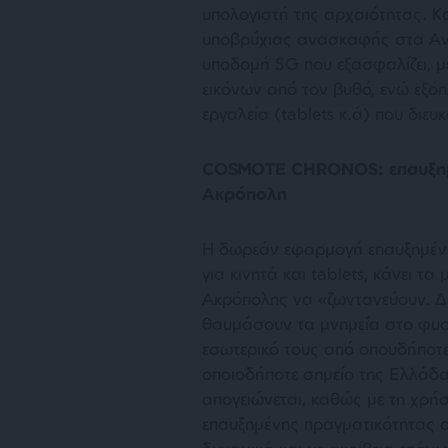
υπολογιστή της αρχαιότητας. Κα
υποβρύχιας ανασκαφής στα Αντι
υποδομή 5G που εξασφαλίζει, 
εικόνων από τον βυθό, ενώ εξόπ
εργαλεία (tablets κ.ά) που διευ
COSMOTE CHRONOS: επαυξημέ
Ακρόπολη
Η δωρεάν εφαρμογή επαυξημέ
για κινητά και tablets, κάνει τ
Ακρόπολης να «ζωντανεύουν. Δί
θαυμάσουν τα μνημεία στο φυσι
εσωτερικό τους από οπουδήποτε,
οποιοδήποτε σημείο της Ελλάδα
απογειώνεται, καθώς με τη χρήσ
επαυξημένης πραγματικότητας 