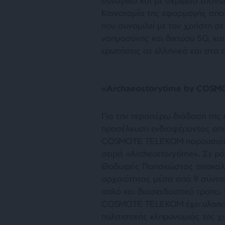
δυναμικά και με ακρίβεια επάνω
Καινοτομία της εφαρμογής αποτ
που συνομιλεί με τον χρήστη σ
νοημοσύνης και δικτύου 5G, κα
ερωτήσεις σε ελληνικά και στα 
«Archaeostorytime by COS
Για την περαιτέρω διάδοση της 
προσέλκυση ενδιαφέροντος από 
COSMOTE TELEKOM παρουσιάζει 
σειρά «Archeostorytime». Σε 
Θοδωρής Παπακώστας αποκαλύπτ
αρχαιότητας μέσα από 9 σύντομ
απλό και διασκεδαστικό τρόπο. 
COSMOTE TELEKOM έχει υλοποιή
πολιτιστικής κληρονομιάς της χ