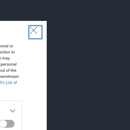
sonal or
ection to
ou may
 personal
out of the
 downstream
B’s List of