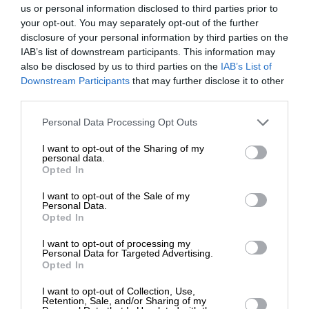
us or personal information disclosed to third parties prior to
Λιβύη.»
your opt-out. You may separately opt-out of the further
disclosure of your personal information by third parties on the
Υπενθυμίζεται ότι η Λιβύη είχε ήδη διαμαρτυρηθεί
IAB’s list of downstream participants. This information may
για τον ελληνικό διαγωνισμό σχετικά με έρευνες
also be disclosed by us to third parties on the
IAB’s List of
ΕΝΙΣΧΥΣΤΕ ΤΟ
Downstream Participants
that may further disclose it to other
υδρογονανθράκων νότια της Κρήτης με
third parties.
προηγούμενο διάβημα προς τον Γενικό
Στηρίξτε με τη χορηγία σας για να
Γραμματέα του ΟΗΕ, το οποίο επίσης είχε
Personal Data Processing Opt Outs
επιβιώσει η Αδέσμευτη
δημοσιευθεί στην ιστοσελίδα του Οργανισμού.
I want to opt-out of the Sharing of my
Δημοσιογραφία του SLpress.gr.
personal data.
Opted In
TAGS:
I want to opt-out of the Sale of my
ΔΩΡΕΑ
ΑΟΖ
ΑΙΓΥΠΤΟΣ
ΤΟΥΡΚΙΑ
Personal Data.
Opted In
* Ελάχιστη συνεισφορά 5€
I want to opt-out of processing my
Personal Data for Targeted Advertising.
Opted In
Οι απόψεις που αναφέρονται στο κείμενο είναι
προσωπικές του αρθρογράφου και δεν εκφράζουν
I want to opt-out of Collection, Use,
απαραίτητα τη θέση του SLpress.gr
Retention, Sale, and/or Sharing of my