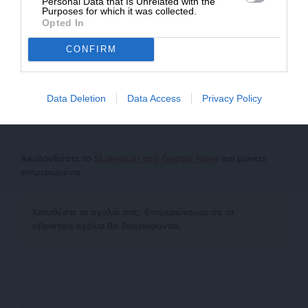
Personal Data that Is Unrelated with the
Purposes for which it was collected.
Opted In
Απαγορεύεται η αναδημοσίευση του άρθρου από άλλες
ιστοσελίδες χωρίς άδεια του SLpress.gr. Επιτρέπεται η
CONFIRM
αναδημοσίευση των 2-3 πρώτων παραγράφων με την
προσθήκη ενεργού link για την ανάγνωση της συνέχειας
στο SLpress.gr. Οι παραβάτες θα αντιμετωπίσουν νομικά
Data Deletion
Data Access
Privacy Policy
μέτρα.
Ακολουθήστε το
SLpress.gr στο Google News
και μείνετε
ενημερωμένοι
Kαταθέστε το σχολιό σας. Eνημερώνουμε ότι τα
υβριστικά σχόλια θα διαγράφονται.