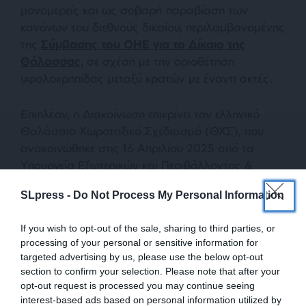
μονομερείς και ως σοβαρή παραβίαση των
κανόνων του διεθνούς δικαίου, περιλαμβανομένης
της
Σύμβασης του ΟΗΕ για το Δίκαιο της
Θάλασσας
, σε σχέση με την οριοθέτηση
υφαλοκρηπίδας μεταξύ κρατών με έναντι ακτές.
Επιπλέον, η Διακοίνωση επικρίνει τον ελληνικό
Θαλάσσιο Χωροταξικό Σχεδιασμό (ΘΧΣ), που
ανακοινώθηκε στις 16 Απριλίου 2025 από τα
Υπουργεία Εξωτερικών και Περιβάλλοντος &
Ενέργειας, επισημαίνοντας ότι:
SLpress -
Do Not Process My Personal Information
«Ορισμένες περιοχές του νότιου τμήματος του
If you wish to opt-out of the sale, sharing to third parties, or
ελληνικού χάρτη ΘΧΣ παραβιάζουν την
processing of your personal or sensitive information for
υφαλοκρηπίδα της Λιβύης στη Μεσόγειο
targeted advertising by us, please use the below opt-out
Θάλασσα, επί της οποίας η Λιβύη έχει de facto και
section to confirm your selection. Please note that after your
κυριαρχικά δικαιώματα και δικαιοδοσία. Ο
opt-out request is processed you may continue seeing
interest-based ads based on personal information utilized by
ελληνικός ΘΧΣ δεν έχει καμία νομική ισχύ για τη