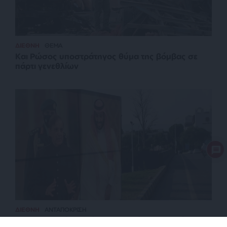
ΔΙΕΘΝΗ
ΘΕΜΑ
Και Ρώσος υποστράτηγος θύμα της βόμβας σε
πάρτι γενεθλίων
ΔΙΕΘΝΗ
ΑΝΤΑΠΟΚΡΙΣΗ
Στη Σαουδική Αραβία ο Ερντογάν – Τριμερής με