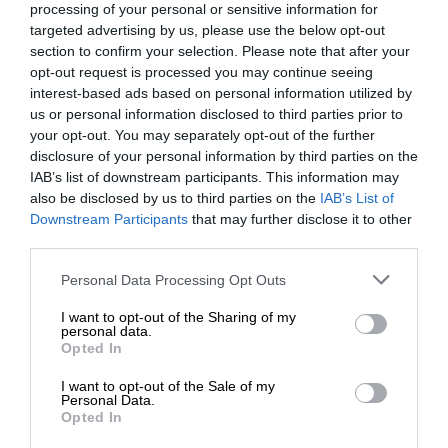
processing of your personal or sensitive information for
Αρκεί να το πίστευαν η Αθήνα και η Λευκωσία.
targeted advertising by us, please use the below opt-out
section to confirm your selection. Please note that after your
Ανέκαθεν, οι αποικιοκράτες έδιναν «λύσεις»,
opt-out request is processed you may continue seeing
παραβιάζοντας εν γνώσει τους την ιστορική,
interest-based ads based on personal information utilized by
us or personal information disclosed to third parties prior to
κοινωνική και εθνοτική πραγματικότητα στις
your opt-out. You may separately opt-out of the further
αποικίες, ώστε να υπάρχουν, εγγενώς, συνεχείς
disclosure of your personal information by third parties on the
τριβές και εντάσεις. Αυτό το κοστούμι του
IAB’s list of downstream participants. This information may
προτείνουν και αγοράζει τοις μετρητοίς ο Κύπριος
also be disclosed by us to third parties on the
IAB’s List of
ΕΝΙΣΧΥΣΤΕ ΤΟ
πρόεδρος με τη σύμπλευση της Αθήνας.
Downstream Participants
that may further disclose it to other
third parties.
Αμφότεροι παραβλέπουν μελλοντικές αλλά
ορατές συμφορές.
Στηρίξτε με τη χορηγία σας για να
Personal Data Processing Opt Outs
επιβιώσει η Αδέσμευτη
I want to opt-out of the Sharing of my
Οι παγίδες του Αναστασιάδη
Δημοσιογραφία του SLpress.gr.
personal data.
Opted In
Προς δικαιολογία, τα καθεστωτικά ΜΜΕ
I want to opt-out of the Sale of my
πλασάρουν την εξής απίστευτη εικόνα: Ο
ΔΩΡΕΑ
Personal Data.
Opted In
δαιμόνιος Αναστασιάδης παγιδεύει κατ’
* Ελάχιστη συνεισφορά 5€