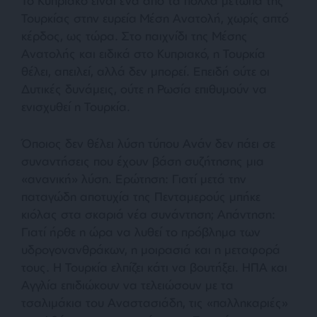
Το Κυπριακό είναι ένα από τα πολλά μέτωπα της
Τουρκίας στην ευρεία Μέση Ανατολή, χωρίς απτό
κέρδος, ως τώρα. Στο παιχνίδι της Μέσης
Ανατολής και ειδικά στο Κυπριακό, η Τουρκία
θέλει, απειλεί, αλλά δεν μπορεί. Επειδή ούτε οι
Δυτικές δυνάμεις, ούτε η Ρωσία επιθυμούν να
ενισχυθεί η Τουρκία.
Όποιος δεν θέλει λύση τύπου Ανάν δεν πάει σε
συναντήσεις που έχουν βάση συζήτησης μια
«ανανική» λύση. Ερώτηση: Γιατί μετά την
παταγώδη αποτυχία της Πενταμερούς μπήκε
κιόλας στα σκαριά νέα συνάντηση; Απάντηση:
Γιατί ήρθε η ώρα να λυθεί το πρόβλημα των
υδρογονανθράκων, η μοιρασιά και η μεταφορά
τους. Η Τουρκία ελπίζει κάτι να βουτήξει. ΗΠΑ και
Αγγλία επιδιώκουν να τελειώσουν με τα
τσαλιμάκια του Αναστασιάδη, τις «παλληκαριές»