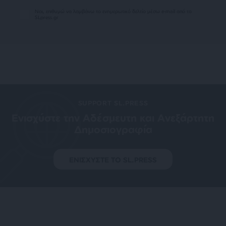
Ναι, επιθυμώ να λαμβάνω το ενημερωτικό δελτίο μέσω e-mail από το
SLpress.gr
SUPPORT SL.PRESS
Ενισχύστε την Aδέσμευτη και Aνεξάρτητη
Δημοσιογραφία
ΕΝΙΣΧΥΣΤΕ ΤΟ SL.PRESS