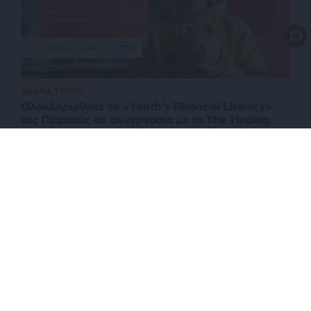
ΔΕΛΤΙΑ ΤΥΠΟΥ
Ολοκληρώθηκε το «Youth’s Financial Literacy»
της Πειραιώς σε συνεργασία με το The Tipping
Point με τη συμμετοχή 2.589 μαθητών ανά την
Ελλάδα
ΕΠΙΣΤΡΟΦΗ ΣΤΗΝ ΑΡΧΗ ΤΗΣ ΣΕΛΙΔΑΣ