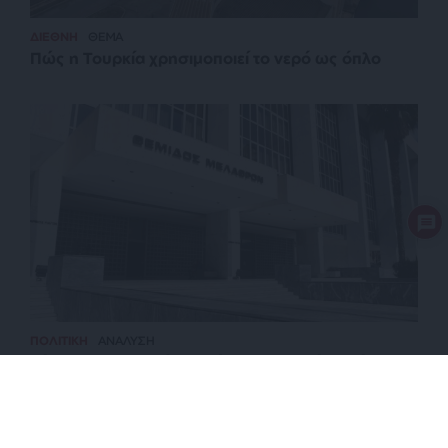
ΔΙΕΘΝΗ
ΘΕΜΑ
Πώς η Τουρκία χρησιμοποιεί το νερό ως όπλο
ΠΟΛΙΤΙΚΗ
ΑΝΑΛΥΣΗ
Τέτοιος Άρειος Πάγος μόνο στο αρχείο θα έστελνε
τις υποκλοπές!