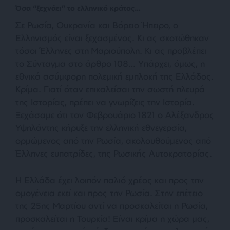
Όσα “ξεχνάει” το ελληνικό κράτος…
Σε Ρωσία, Ουκρανία και Βόρειο Ήπειρο, ο
Ελληνισμός είναι ξεχασμένος. Κι ας σκοτώθηκαν
τόσοι Έλληνες στη Μαριούπολη. Κι ας προβλέπει
το Σύνταγμα στο άρθρο 108… Υπάρχει, όμως, η
εθνικά ασύμφορη πολεμική εμπλοκή της Ελλάδος.
Κρίμα. Γιατί όταν επικαλείσαι την σωστή πλευρά
της Ιστορίας, πρέπει να γνωρίζεις την Ιστορία.
Ξεχάσαμε ότι τον Φεβρουάριο 1821 ο Αλέξανδρος
Υψηλάντης κήρυξε την ελληνική εθνεγερσία,
ορμώμενος από την Ρωσία, ακολουθούμενος από
Έλληνες ευπατρίδες, της Ρωσικής Αυτοκρατορίας.
Η Ελλάδα έχει λοιπόν παλιό χρέος και προς την
ομογένεια εκεί και προς την Ρωσία. Στην επέτειο
της 25ης Μαρτίου αντί να προσκαλείται η Ρωσία,
προσκαλείται η Τουρκία! Είναι κρίμα η χώρα μας,