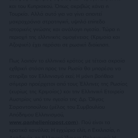
και του Κυπριακού. Όπως ακριβώς κάνει η
Τουρκία. Αλλά αυτό για να γίνει απαιτεί
μακροχρόνια στρατηγική, υψηλό επίπεδο
ιστορικής γνώσης και ανάλογη ηγεσία. Τώρα η
περιοχή της ελληνικής ομογένειας (Κριμαία και
Αζοφική) έχει περάσει σε ρωσική διοίκηση.
Πως λοιπόν το ελληνικό κράτος με τέτοια ακραία
εχθρική στάση προς την Ρωσία θα μπορέσει να
στηρίξει τον Ελληνισμό εκεί; Η μόνη βοήθεια
σήμερα προέρχεται από τους Έλληνες της Ρωσίας
(κυρίως της Κριμαίας) και την Ελληνική Εταιρεία
Αυστρίας υπό την ηγεσία της Δρ. Όλγας
Σαραντοπούλου (μέλος του Συμβουλίου
Απόδημου Eλληνισμού,
www.panhellenicpost.com
). Πού είναι τα
κρατικά κανάλια; Η εγχώρια ελίτ, η Εκκλησία, η
Ακαδημία, το Ελληνικό Ίδρυμα Πολιτισμού; H