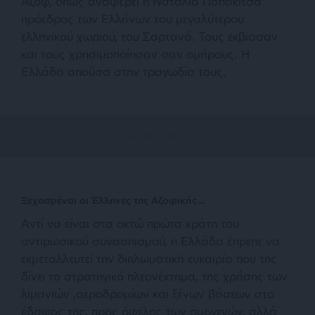
Αζόφ, όπως αναφέρει η Ναταλία Παπακίτσα
πρόεδρος των Ελλήνων του μεγαλύτερου
ελληνικού χωριού, του Σαρτανά. Τους εκβίασαν
και τους χρησιμοποίησαν σαν ομήρους. Η
Ελλάδα απούσα στην τραγωδία τους.
Ξεχασμένοι οι Έλληνες της Αζοφικής…
Αντί να είναι στα οκτώ πρώτα κράτη του
αντιρωσικού συνασπισμού, η Ελλάδα έπρεπε να
εκμεταλλευτεί την διπλωματική ευκαιρία που της
δίνει το στρατηγικό πλεονέκτημα, της χρήσης των
λιμανιών ,αεροδρομίων και ξένων βάσεων στο
έδαφος της, προς όφελος των ομογενών, αλλά