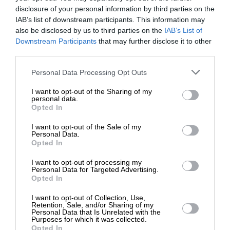
disclosure of your personal information by third parties on the
IAB’s list of downstream participants. This information may
also be disclosed by us to third parties on the
IAB’s List of
ΕΝΙΣΧΥΣΤΕ ΤΟ
Downstream Participants
that may further disclose it to other
third parties.
Στηρίξτε με τη χορηγία σας για να
Personal Data Processing Opt Outs
επιβιώσει η Αδέσμευτη
I want to opt-out of the Sharing of my
Δημοσιογραφία του SLpress.gr.
personal data.
Opted In
I want to opt-out of the Sale of my
ΔΩΡΕΑ
Personal Data.
Opted In
* Ελάχιστη συνεισφορά 5€
I want to opt-out of processing my
Personal Data for Targeted Advertising.
Opted In
I want to opt-out of Collection, Use,
Retention, Sale, and/or Sharing of my
Personal Data that Is Unrelated with the
Purposes for which it was collected.
Φτιάχνουν πάλι τα ελληνόγλωσσα σχολεία τους
Opted In