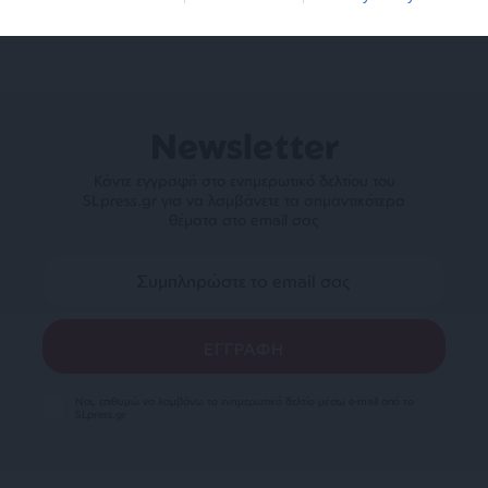
Newsletter
Κάντε εγγραφή στο ενημερωτικό δελτίου του
SLpress.gr για να λαμβάνετε τα σημαντικότερα
θέματα στο email σας
Ναι, επιθυμώ να λαμβάνω το ενημερωτικό δελτίο μέσω e-mail από το
SLpress.gr