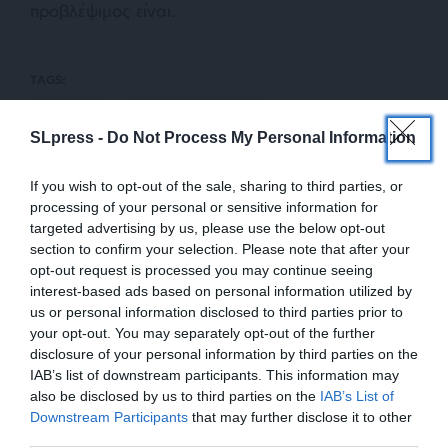
προβλέψιμος είναι.
TAGS:
ΚΥΠΡΙΑΚΟ
ΝΙΚΟΣ ΑΝΑΣΤΑΣΙΑΔΗΣ
SLpress -
Do Not Process My Personal Information
If you wish to opt-out of the sale, sharing to third parties, or
Οι απόψεις που αναφέρονται στο κείμενο είναι
processing of your personal or sensitive information for
προσωπικές του αρθρογράφου και δεν εκφράζουν
targeted advertising by us, please use the below opt-out
απαραίτητα τη θέση του SLpress.gr
section to confirm your selection. Please note that after your
opt-out request is processed you may continue seeing
interest-based ads based on personal information utilized by
Απαγορεύεται η αναδημοσίευση του άρθρου από άλλες
us or personal information disclosed to third parties prior to
ιστοσελίδες χωρίς άδεια του SLpress.gr. Επιτρέπεται η
your opt-out. You may separately opt-out of the further
αναδημοσίευση των 2-3 πρώτων παραγράφων με την
disclosure of your personal information by third parties on the
προσθήκη ενεργού link για την ανάγνωση της συνέχειας
IAB’s list of downstream participants. This information may
στο SLpress.gr. Οι παραβάτες θα αντιμετωπίσουν νομικά
also be disclosed by us to third parties on the
IAB’s List of
μέτρα.
ΕΝΙΣΧΥΣΤΕ ΤΟ
Downstream Participants
that may further disclose it to other
third parties.