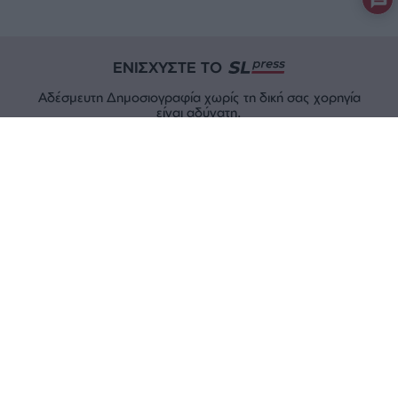
ΕΝΙΣΧΥΣΤΕ ΤΟ
Αδέσμευτη Δημοσιογραφία χωρίς τη δική σας χορηγία
είναι αδύνατη.
ΠΑΤΗΣΤΕ ΕΔΩ
ΕΠΙΚΟΙΝΩΝΙA:
slpress.gr@gmail.com
ΔΕΛΤΙΑ ΤΥΠΟΥ:
adv.slpress@gmail.com
ΟΡΟΙ ΧΡΗΣΗΣ