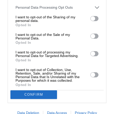
Στηρίξτε με τη χορηγία σας για να
Personal Data Processing Opt Outs
Ακολουθήστε το
SLpress.gr στο Google News
και μείνετε
επιβιώσει η Αδέσμευτη
ενημερωμένοι
I want to opt-out of the Sharing of my
Δημοσιογραφία του SLpress.gr.
personal data.
Opted In
Kαταθέστε το σχολιό σας. Eνημερώνουμε ότι τα
I want to opt-out of the Sale of my
υβριστικά σχόλια θα διαγράφονται.
ΔΩΡΕΑ
Personal Data.
Opted In
* Ελάχιστη συνεισφορά 5€
I want to opt-out of processing my
Personal Data for Targeted Advertising.
Opted In
I want to opt-out of Collection, Use,
Retention, Sale, and/or Sharing of my
Personal Data that Is Unrelated with the
Purposes for which it was collected.
Opted In
0
ΣΧΟΛΙΑ
CONFIRM
Data Deletion
Data Access
Privacy Policy