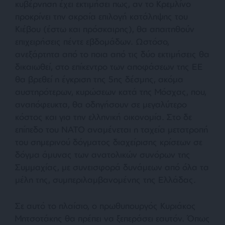
κυβέρνηση έχει εκτιμήσει πως, αν το Κρεμλίνο
προκρίνει την ακραία επιλογή κατάληψης του
Κιέβου (έστω και πρόσκαιρης), θα απαιτηθούν
επιχειρήσεις πέντε εβδομάδων. Ωστόσο,
ανεξάρτητα από το ποια από τις δύο εκτιμήσεις θα
δικαιωθεί, στο επίκεντρο των αποφάσεων της ΕΕ
θα βρεθεί η έγκριση της 5ης δέσμης, ακόμα
αυστηρότερων, κυρώσεων κατά της Μόσχας, που,
αναπόφευκτα, θα οδηγήσουν σε μεγαλύτερο
κόστος και για την ελληνική οικονομία. Στο δε
επίπεδο του ΝΑΤΟ αναμένεται η ταχεία μετατροπή
του σημερινού δόγματος διαχείρισης κρίσεων σε
δόγμα άμυνας των ανατολικών συνόρων της
Συμμαχίας, με συνεισφορά δυνάμεων από όλα τα
μέλη της, συμπεριλαμβανομένης της Ελλάδας.
Σε αυτό το πλαίσιο, ο πρωθυπουργός Κυριάκος
Μητσοτάκης θα πρέπει να ξεπεράσει εαυτόν. Όπως