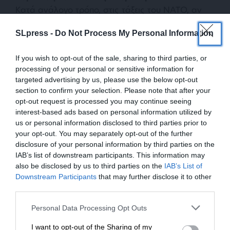
Κατά ανάλογο τρόπο, στις τάξεις του ΝΑΤΟ, αν
και όλοι (με εξαίρεση ασφαλώς την Τουρκία)
SLpress -
Do Not Process My Personal Information
υποστηρίζουν τις κυρώσεις και την ανάγκη
συμμαχικής ετοιμότητας έναντι της Μόσχας, οι
If you wish to opt-out of the sale, sharing to third parties, or
αναγκαίες αποφάσεις θα έχουν μεγάλο πολιτικό
processing of your personal or sensitive information for
κόστος. Βεβαίως, η ελληνική κοινή γνώμη έχει
targeted advertising by us, please use the below opt-out
ξεπεράσει πολλά από τα μεταπολιτευτικά αντι-
section to confirm your selection. Please note that after your
ΝΑΤΟϊκά σύνδρομά της. Για παράδειγμα, στον
opt-out request is processed you may continue seeing
πρώτο Πόλεμο του Κόλπου το 1990 υπήρχαν
interest-based ads based on personal information utilized by
us or personal information disclosed to third parties prior to
αντιδράσεις στην αποστολή φρεγάτας του
your opt-out. You may separately opt-out of the further
Πολεμικού Ναυτικού και ας περιπολούσε στην
disclosure of your personal information by third parties on the
ασφαλή απόσταση του Σουέζ.
IAB’s list of downstream participants. This information may
also be disclosed by us to third parties on the
IAB’s List of
ΕΝΙΣΧΥΣΤΕ ΤΟ
Downstream Participants
that may further disclose it to other
third parties.
Στηρίξτε με τη χορηγία σας για να
Personal Data Processing Opt Outs
επιβιώσει η Αδέσμευτη
I want to opt-out of the Sharing of my