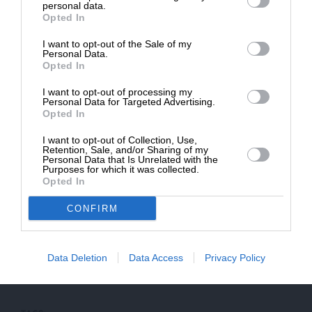
Δημοσιογραφία του SLpress.gr.
personal data.
Opted In
Ωστόσο, οι αποφάσεις που θα πρέπει, σύντομα,
να ληφθούν ενδεχομένως να περιλαμβάνουν τη
I want to opt-out of the Sale of my
ΔΩΡΕΑ
Personal Data.
διάθεση ένοπλου προσωπικού στις δυνάμεις
Opted In
ταχείας αντίδρασης του ΝΑΤΟ ή και σε άλλες.
* Ελάχιστη συνεισφορά 5€
Επίσης, την υιοθέτηση νέων κανόνων διοίκησης
I want to opt-out of processing my
Personal Data for Targeted Advertising.
σε επιχειρήσεις πάσης φύσεως με εκχώρηση
Opted In
ορισμένων εθνικών αρμοδιοτήτων. Ταυτόχρονα,
I want to opt-out of Collection, Use,
κανείς δεν μπορεί να προβλέψει την αντοχή των
Retention, Sale, and/or Sharing of my
κυβερνήσεων των χωρών-μελών της ΕΕ και της
Personal Data that Is Unrelated with the
Purposes for which it was collected.
Ατλαντικής Συμμαχίας στην πολιτική εφαρμογής
Opted In
των κυρώσεων. Ήδη εκφράζεται αμερικανικός
CONFIRM
προβληματισμός για την πλήρη και μακρά τήρησή
τους από όλες τις χώρες. Γιατί, και αν ακόμα λήξει
ο πόλεμος, δεν θα έχουν αρθεί αμέσως και οι
Data Deletion
Data Access
Privacy Policy
αιτίες που οδήγησαν στις κυρώσεις.