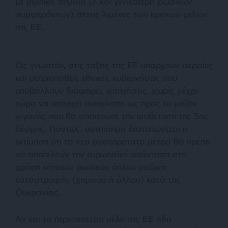
με ρωσική σημαία (ή και γενικότερα ρωσικών
συμφερόντων) στους λιμένες των κρατών-μελών
της ΕΕ.
Ως γνωστόν, στις τάξεις της ΕΕ υπάρχουν ακραίες
και μετριοπαθείς εθνικές κυβερνήσεις που
υποβάλλουν διάφορες εισηγήσεις, χωρίς μέχρι
τώρα να υπάρχει συναίνεση ως προς το μείζον
γεγονός που θα απαιτούσε την υιοθέτηση της 5ης
δέσμης. Πάντως, ανεπίσημα διατυπώνεται η
εκτίμηση ότι τα νέα αυστηρότατα μέτρα θα πρέπει
να αποτελούν την ευρωπαϊκή απάντηση στη
χρήση κάποιου ρωσικού όπλου μαζικής
καταστροφής (χημικού ή άλλου) κατά της
Ουκρανίας.
Αν και τα περισσότερα μέλη της ΕΕ ήδη