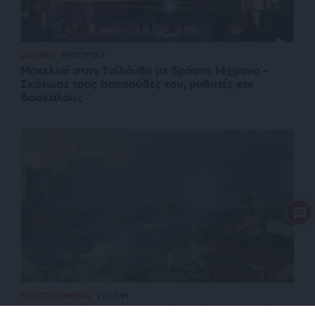
ΔΙΕΘΝΗ
ΡΕΠΟΡΤΑΖ
Μακελειό στην Ταϊλάνδη με δράστη 14χρονο –
Σκότωσε τους παππούδες του, μαθητές και
δασκάλους
ΠΡΟΤΕΙΝΟΜΕΝΑ
ΓΝΩΜΗ
Η ηθικολογία στις διακρατικές σχέσεις οδηγεί σε