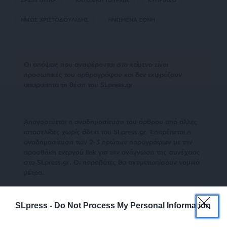
ΝΙΚΟΣ ΧΡΙΣΤΟΔΟΥΛΙΔΗΣ
ΗΝΩΜΕΝΑ ΕΘΝΗ
Οι απόψεις που αναφέρονται στο κείμενο είναι
προσωπικές του αρθρογράφου και δεν εκφράζουν
απαραίτητα τη θέση του SLpress.gr
Απαγορεύεται η αναδημοσίευση του άρθρου από άλλες
ιστοσελίδες χωρίς άδεια του SLpress.gr. Επιτρέπεται η
αναδημοσίευση των 2-3 πρώτων παραγράφων με την
προσθήκη ενεργού link για την ανάγνωση της συνέχειας
στο SLpress.gr. Οι παραβάτες θα αντιμετωπίσουν νομικά
μέτρα.
SLpress -
Do Not Process My Personal Information
Ακολουθήστε το
SLpress.gr στο Google News
και μείνετε
ενημερωμένοι