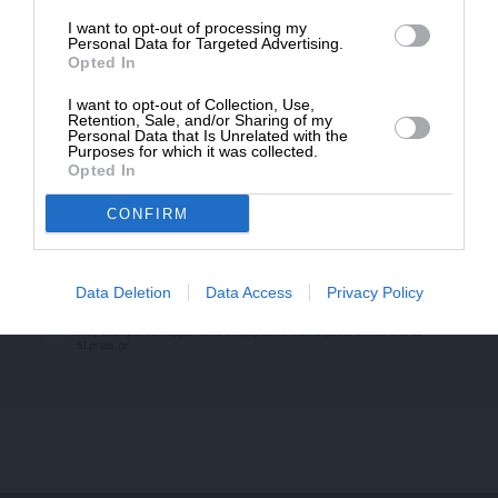
* Ελάχιστη συνεισφορά 5€
I want to opt-out of processing my
Personal Data for Targeted Advertising.
Newsletter
Opted In
I want to opt-out of Collection, Use,
Κάντε εγγραφή στο ενημερωτικό δελτίου του
Retention, Sale, and/or Sharing of my
SLpress.gr για να λαμβάνετε τα σημαντικότερα
Personal Data that Is Unrelated with the
θέματα στο email σας
Purposes for which it was collected.
Opted In
CONFIRM
Data Deletion
Data Access
Privacy Policy
Ναι, επιθυμώ να λαμβάνω το ενημερωτικό δελτίο μέσω e-mail από το
SLpress.gr