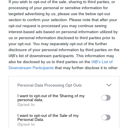
If you wish to opt-out of the sale, sharing to third parties, or
processing of your personal or sensitive information for
targeted advertising by us, please use the below opt-out
Kαταθέστε το σχολιό σας. Eνημερώνουμε ότι τα
section to confirm your selection. Please note that after your
υβριστικά σχόλια θα διαγράφονται.
opt-out request is processed you may continue seeing
interest-based ads based on personal information utilized by
us or personal information disclosed to third parties prior to
your opt-out. You may separately opt-out of the further
disclosure of your personal information by third parties on the
IAB’s list of downstream participants. This information may
also be disclosed by us to third parties on the
IAB’s List of
ΕΝΙΣΧΥΣΤΕ ΤΟ
Downstream Participants
that may further disclose it to other
third parties.
0
ΣΧΟΛΙΑ
Στηρίξτε με τη χορηγία σας για να
Personal Data Processing Opt Outs
επιβιώσει η Αδέσμευτη
I want to opt-out of the Sharing of my
Δημοσιογραφία του SLpress.gr.
personal data.
Opted In
I want to opt-out of the Sale of my
ΔΩΡΕΑ
Personal Data.
Opted In