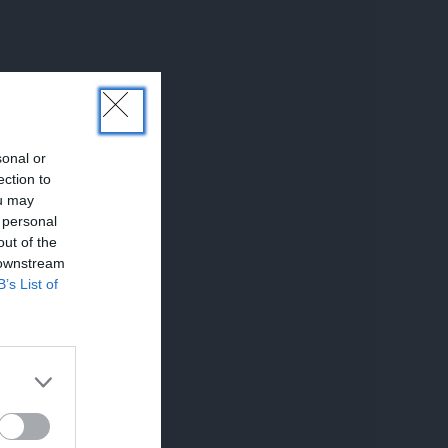
sonal or
ection to
ou may
 personal
out of the
 downstream
B’s List of