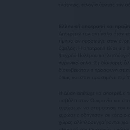
ενότητας, εκλογικεύοντας την α
Ελληνική αποτροπή και προϋπ
Αποτρέπω τον αντίπαλο όταν το
τίμημα αν προσφύγει στην ένοπ
όφελος. Η αποτροπή είναι μια έ
Ψυχρού Πολέμου και λειτούργησ
πυρηνικά όπλα. Σε διάφορες άλλ
διακυβευόταν η προσφυγή σε πυρ
όπως και στην προκειμένη περί
Η Δύση απέτυχε να αποτρέψει τ
εισβάλει στην Ουκρανία και στ
κυρώσεων να σταματήσει τον πό
κυρώσεις οδήγησαν σε κάποιο απ
χώρες αλληλοσυγχαίρονται για 
σθεναρά την Ουκρανία, εφόσον 