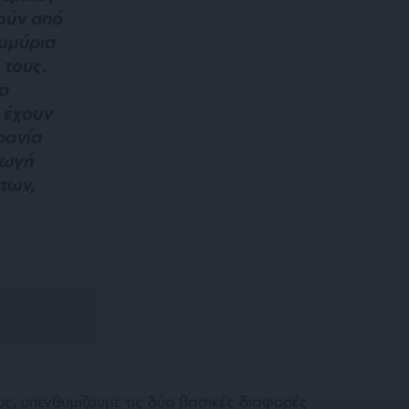
ούν από
ομμύρια
 τους.
τα
 έχουν
ρανία
γωγή
των,
ς, υπενθυμίζουμε τις δύο βασικές διαφορές