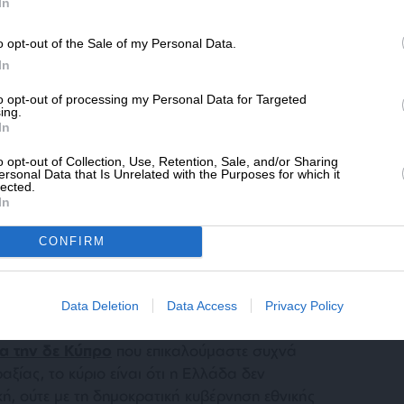
SLpress.gr.
In
o opt-out of the Sale of my Personal Data.
ΔΩΡΕΑ
In
* Ελάχιστη συνεισφορά 5€
έστη, οι ΗΠΑ, η Βρετανία και η Ρωσία
to opt-out of processing my Personal Data for Targeted
ing.
υκρανίας, της Λευκορωσίας και του
In
 τρεις αυτές χώρες θα ξεφορτώνονταν τα
o opt-out of Collection, Use, Retention, Sale, and/or Sharing
χαν στο έδαφός τους, όπως και έπραξαν. Το
ersonal Data that Is Unrelated with the Purposes for which it
ριμαίας, οι ΗΠΑ και η Βρετανία κατηγόρησαν
lected.
In
ήκη, άλλα μέχρις εκεί. Πολύ περισσότερο
λή της Ρωσίας στην Ουκρανία όταν κανείς
CONFIRM
ήκη.
, οι μεγάλες χώρες αποφεύγουν να
Data Deletion
Data Access
Privacy Policy
σεως, αλλά και όταν υπογράφουν, δεν
ια την δε Κύπρο
που επικαλούμαστε συχνά
ίας, το κύριο είναι ότι η Ελλάδα δεν
κή, ούτε με τη δημοκρατική κυβέρνηση εθνικής