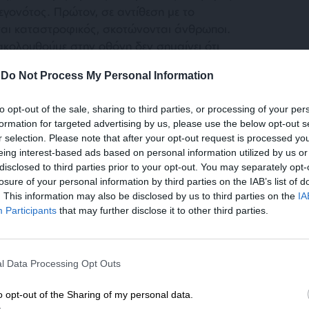
εγονότος. Πρώτον, σε αντίθεση με το
ίναι καταστροφικός, σκοτώνονται άνθρωποι.
ακολουθούμε στην οθόνη δεν σημαίνει ότι
ειρότερο, ενδέχεται να είναι παραπλανητικό.
-
Do Not Process My Personal Information
υς, κάθε πλευρά επιζητεί να προωθήσει το
ντήσει εκείνο του αντιπάλου. Σήμερα δε οι
to opt-out of the sale, sharing to third parties, or processing of your per
ή ισχύ και μεταφέρουν τα γεγονότα σε όλον
formation for targeted advertising by us, please use the below opt-out s
r selection. Please note that after your opt-out request is processed y
eing interest-based ads based on personal information utilized by us or
disclosed to third parties prior to your opt-out. You may separately opt-
από δύο εβδομάδες από την εισβολή της
losure of your personal information by third parties on the IAB’s list of
ε ότι είναι πρόωρη η εξαγωγή διδαγμάτων,
. This information may also be disclosed by us to third parties on the
IA
λλιπείς και δεν έχουμε οριστικά
Participants
that may further disclose it to other third parties.
ορούμε να κάνουμε ορισμένες παρατηρήσεις
ύ χαρακτήρα που θεωρούμε σημαντικές για την
ΕΝΙΣΧΥΣΤΕ ΤΟ
ροβληματίσουν.
l Data Processing Opt Outs
Στηρίξτε με τη χορηγία σας για να επιβιώσει
η Αδέσμευτη Δημοσιογραφία του
o opt-out of the Sharing of my personal data.