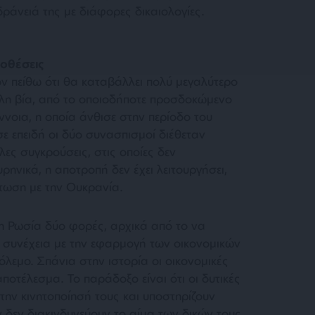
δράνειά της με διάφορες δικαιολογίες.
οθέσεις
ν πείθω ότι θα καταβάλλει πολύ μεγαλύτερο
λη βία, από το οποιοδήποτε προσδοκώμενο
ννοια, η οποία άνθισε στην περίοδο του
ε επειδή οι δύο συνασπισμοί διέθεταν
ες συγκρούσεις, στις οποίες δεν
ηνικά, η αποτροπή δεν έχει λειτουργήσει,
πτωση με την Ουκρανία.
η Ρωσία δύο φορές, αρχικά από το να
η συνέχεια με την εφαρμογή των οικονομικών
λεμο. Σπάνια στην ιστορία οι οικονομικές
οτέλεσμα. Το παράδοξο είναι ότι οι δυτικές
την κινητοποίησή τους και υποστηρίζουν
δεν διακινδυνεύουν το αίμα των δικών τους