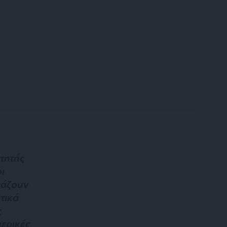
τητής
ι
ιάζουν
τικά
ς
μερικές